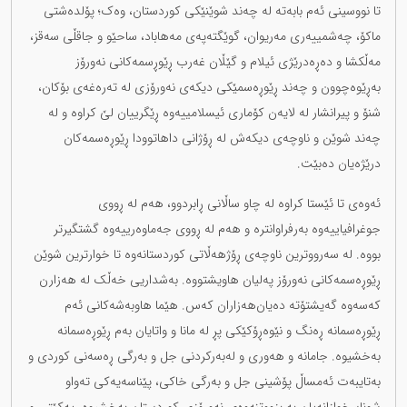
تا نووسینی ئەم بابەتە لە چەند شوێنێکی کوردستان، وەک؛ پۆلدەشتی
ماکۆ، چەشمییەری مەریوان، گوێگتەپەی مەهاباد، ساحێو و جاقڵی سەقز،
مەڵکشا و دەڕەدرێژی ئیلام و گێڵان غەرب ڕێوڕسمەکانی نەورۆز
بەڕێوەچوون و چەند ڕێوڕەسمێکی دیکەی نەورۆزی لە تەرەغەی بۆکان،
شنۆ و پیرانشار لە لایەن کۆماری ئیسلامییەوە ڕێگرییان لێ کراوە و لە
چەند شوێن و ناوچەی دیکەش لە ڕۆژانی داهاتوودا ڕێوڕەسمەکان
درێژەیان دەبێت.
ئەوەی تا ئێستا کراوە لە چاو ساڵانی ڕابردوو، هەم لە ڕووی
جوغرافیاییەوە بەرفراوانترە و هەم لە ڕووی جەماوەرییەوە گشتگیرتر
بووە. لە سەرووترین ناوچەی ڕۆژهەڵاتی کوردستانەوە تا خوارترین شوێن
ڕێوڕەسمەکانی نەورۆز پەلیان هاویشتووە. بەشداریی خەڵک لە هەزارن
کەسەوە گەیشتۆتە دەیان‌هەزاران کەس. هێما هاوبەشەکانی ئەم
ڕێوڕەسمانە ڕەنگ و نێوەڕۆکێکی پڕ لە مانا و واتایان بەم ڕێوڕەسمانە
بەخشیوە. جامانە و هەوری و لەبەرکردنی جل و بەرگی ڕەسەنی کوردی و
بەتایبەت ئەمساڵ پۆشینی جل و بەرگی خاکی، پێناسەیەکی تەواو