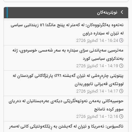
نوێترینەکان
نەتەوە یەکگرتووەکان: لە کەمتر لە پێنج مانگدا ٥٦ زیندانیی سیاسی
لە ئێران لە سێدارە دراون
16:24 - 14 گەلاوێژ 2726
مەترسیی سەپاندنی سزای سێدارە بە سەر شەمسی خوسرەوی، ژنە
بەندکراوی سیاسیی کورد
14:19 - 14 گەلاوێژ 2726
پێنوێنی چارەڕەشی لە ئێران گەیشتە ٩٦٪؛ پارێزگاکانی کوردستان لە
لووتکەی قەیرانی ئابووریدان
14:17 - 14 گەلاوێژ 2726
حوسییەکانی یەمەن نەوتهەڵگرێکی دیکەی عەرەبستانیان لە دەریای
سوور کردە ئامانج
12:16 - 14 گەلاوێژ 2726
ئاکسیۆس: ئەمریکا و ئێران لە گەیشتن بە ڕێککەوتنێکی کاتی لەسەر