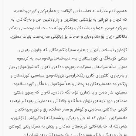
هەموو ئەم مانایانە لە فەلسەفەی گۆڤەند و هەڵپەڕکێی کوردی‌داهەیە
کە کچان و کوڕانی بە پۆشێنی جوانترین و ڕازاوەترین جل و بەرگەکان، بە
بەرزکردنەوەی هێما و نیشانەکان، یەکگرتووانە دەست لە نێودەستی یەکتر
ماناکانی؛ ژیان بۆ مانەوەیان و خەبات بۆ ژیانێکی سەربەست بنیات دەنێن.
کۆماری ئیسلامی ئێران و هێزە سەرکوتکەرەکانی کە چاویان بەرایی
دیتنی کۆمەڵگەی کوردستانیان بەم تایبەتمەندییانەوە نیە، بە کردەوە
دەیان ساڵە سیاسەتی سەرکوت پەیڕەو دەکەن. ئەوان کە شوێنەواری دیار
و بەرچاوی کلتووری کاری رێکخراوەیی بزووتنەوەی سیاسیی کوردستان و
ڕێکخراوە مەدەنییەکان بە ڕەفتار و هەڵسوکەوتی خەڵکی کوردستانەوە
دەبینن، هار دەبن و پەلاماری کۆمەڵگە دەدەن. ئەوان کە چاوی دیتنی
متمانەی دوو لایەنەی نێوان خەڵک و چالاکانی مەدەنییان بەیەکتر نیە، بە
گرتنی چالاکانی مەدەنی و گوشار بۆ سەر خەڵک، ڕق و تووڕەییەکانیان
دادەمرکێنن. ئەوان کە لە جل و بەرگی پێشمەرگانە (خاکیپۆشی) تۆقیون،
هەڕەشە لە خەیاتەکانی کوردستان دەکەن و پێش بە دەرکەوتنی لاوەکان
بە جل و بەرگی خاکییەوە دەگرن و ڕێوڕەسمەکانی نەورۆزیان لێ