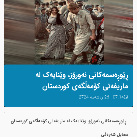
ڕێوڕەسمەکانی نەورۆز، وێنایەک لە
ماریفەتی کۆمەڵگەی کوردستان
07:14 - 26 رەشەمه 2724
ڕێوڕەسمەکانی نەورۆز، وێنایەک لە ماریفەتی کۆمەڵگەی کوردستان
سمایل شەرەفی