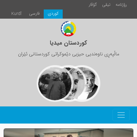
رۆژنامە
تیڤی
گۆڤار
كوردی
فارسی
Kurdî
کوردستان میدیا
ماڵپەڕی ناوەندیی حیزبی دێموکراتی کوردستانی ئێران