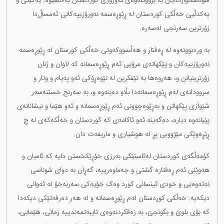
شوناسخوازانەیان بە بزووتنەوەی نەورۆزی کوردستان بەخشیوە. یەکێتی و
یەکدڵیی خەڵکی کوردستان لە ڕێوڕەسمە نەورۆزییەکانی ئەمساڵ‌دا
زۆرترین سەرنجی لەسەرە.
بە وردبوونەوە لە ڕەفتار و هەڵسووکەوتی خەڵکی کورستان لە ڕێوڕەسمە
نەورۆزییەکان و پێکهاتەی مرۆیی ئەم ڕێوڕەسمانە کە لاوان و ژنان
زۆرترینیانن و، هەروەها بە تێفکرین لە نێوەڕۆکی ئەو پەیام و وتار و
سروودانەی لەم ڕێوڕەسمانەدا بڵاو دەبنەوە و، بە سەرنج خستنەسەر
شێوازی پێکهاتن و بەڕێوەچوونی ئەم ڕێوڕەسمانە و ئەو هێما و نیشانانەی
پێیانەوە دیارە، دەگەینە ئەو ئاکامەی کە کوردستان و خەڵکەکەی لە چ
ڕێڕەوێکی مێژوویی پڕ لە هوشیاری و ماریفەت دان.
کۆمەڵگەی کوردستان لەئاستێکی بەرزی خۆڕێکخستن دایە کە ئامیان و
هەوێنی ئەم ڕەفتارە گشتی و جەماوەرییە، گەڕان بە دوای شوناسی
نەتەوەیی و خودی ئینسانی کورد وەک خۆیەکی سەربەخۆ لە ئەوانی
دیکەیە. خەڵکی کوردستان لەم ڕێوڕەسمانە و لە هەر دەرفەتێکی دیکەدا
کە بۆی بلوێ و بگونجێ، بە زەقکردنەوەی تایبەتمەندییە زمانی، هێمایی،