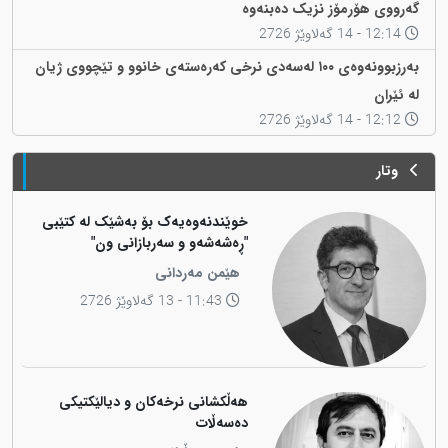
گەرووی هۆرمۆز نزیک دەبنەوە
12:14 - 14 گەلاوێژ 2726
بەرزبوونەوەی ١٠٠ لەسەدی نرخی کەرەستەی خانوو و تێچووی ژیان
لە ئێران
12:12 - 14 گەلاوێژ 2726
وتار
خوێندنەوەیەک بۆ بەشێک لە کتێبی
"ڕەشەشەو و سەربازانی ون"
هێمن مەردانی
11:43 - 13 گەلاوێژ 2726
هەڵکشانی نرخەکان و دیالێکتیکی
دەسەڵات