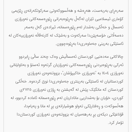
سەرەڕای بەربەست، هەڕەشە و هەڵسووکەوتی سەرکوتکەرانەی ڕێژیمی
کۆماری ئیسلامیی ئێران لەگەڵ بەڕێوەبەرانی ڕێوڕەسمەکانی نەورۆزی
ئەمساڵ و خەڵکی بەشدار لەم ڕێوڕەسمانە، ئیرادەی گەل بەسەر
دەسەڵاتی خۆسەپێن‌دا سەرکەوت و بەشێک لە کارنەڤاڵە نەورۆزییەکان لە
ئاستێکی بەرینی جەماوەری‌دا بەڕێوەچوون.
چالاکانی مەدەنیی کوردستان ئەمساڵیش وەک چەند ساڵی ڕابردوو
ئەرکی بەڕێوەبردنی ڕێوڕەسمەکانی نەورۆزیان گرتەوە ئەستۆ و بەناولێنانی
نەورۆزی ١٤٠٤ بە "نەورۆزی خاکیپۆشان"، بزووتنەوەی نەورۆزی
کوردستانیان لە ئاستێکی بەرینتری جەماوەری‌دا نوێ کردەوە. خەڵکی
کوردستان کە مانگێک پێش لە گەیشتن بە ڕۆژی نەورۆزی ٢٧٢٥ی
کوردی، خۆیان بۆ بەشداریی ماناداریان لەم ڕێوڕەسمانە ئامادە کردبوو، لە
هەڵسوکەت و ڕەفتارێکی تەواو هوشیارانەی پڕ لە مانا و پەیام‌دا،
قۆناغێکی دیکەی پڕ بەرهەمیان لە بزووتنەوەی نەورۆزی کوردستان‌دا
تۆمار کرد.