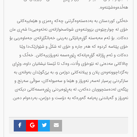
هەڵدەوەشێننەوە.
خەڵکی کوردستان بە بەدەستەوەگرتنی چەکە ڕەمزی و هێماییەکانی
خۆی لە چوارچێوەی بزووتنەوەی شوناسخوازانەی نەتەوەیی‌دا شەڕی مان
دەکات. بۆ ئەم مەبەستە گۆڕەپانێکی بەرینی خەباتگێڕانەی جەماوەریی بۆ
خۆی پێناسە کردوە کە هەر جارە و خۆی لە شکڵ و شێوازێک‌دا وێنا
دەکات و ئەم ڕۆژانە گۆڕەپانەکە ڕێوڕەسمە نەورۆزییەکانن. خەڵک و
چالاکانی مەدەنی لە نێوخۆی وڵات، وەک تا ئێستا نیشانیان داوە، وێڕای
بەگژداچوونەوەی پلان و پیلانەکانی دوژمن و، بە بێ‌گوێدان بەوانەی بە
سازکردنی پرسیار لەسەر نەورۆز و هێما و سەمبولەکان، سواڵی سەرنج و
پێگەی لەدەستچوویان دەکەن، لە بەڕێوەبردنی ڕێوڕەسمەکانی دیکەی
نەورۆز و گەیاندنی پەیامە گەورەکە بە دۆست و دوژمن، بەردەوام دەبن.