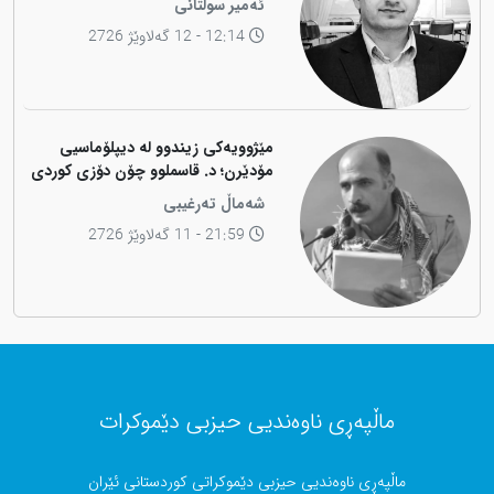
ئەمیر سوڵتانی
12:14 - 12 گەلاوێژ 2726
مێژوویەکی زیندوو لە دیپلۆماسیی
مۆدێرن؛ د. قاسملوو چۆن دۆزی کوردی
لە شاخەوە گواستەوە بۆ ناوەندە
شەماڵ تەرغیبی
بڕیاردەرەکانی جیهان؟
21:59 - 11 گەلاوێژ 2726
ماڵپەڕی ناوەندیی حیزبی دێموکرات
ماڵپەڕی ناوەندیی حیزبی دێموکراتی کوردستانی ئێران