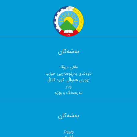
بەشەکان
مافی مرۆڤ
ناوەندی بەڕێوەبەریی حیزب
ژووری هەواڵی کورد کاناڵ
وتار
فەرهەنگ و وێژە
بەشەکان
وتووێژ