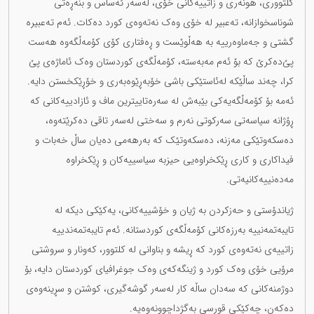
کلتووری، هونەری و زاتییەکانی خۆی، لەسەر ئەساس و بنەڕەتی
شوناسخوازانە، تەعبیر لە خۆی وەک نەتەوەی کورد دەکات. ئەم تەعبیرە
گشتی و جەماوەرییە بە هەڵوێست و ڕەفتاری کۆی کۆمەڵگەوە هەست
پێ‌دەکرێ کە بۆ ئەم مەبەستە، کۆمەڵگەی کوردستان وەک ئاماژەی پێ
کرا، چەند ساڵێکە لەئاستێکی باشی خۆبەڕێوەبەری و خۆڕێکخستن دایە.
ئەمە بۆ کۆمەڵگەیەکی بێبەش لە سەرەتاییترین ماف و ئازادییەکانی کە
ڕۆژانە سیاسەتی سەرکوتی نەرم و سەختی لەسەر تاقی دەکرێتەوە،
دەسکەوتێکی مەزنە، دەسکەوتێک کە بەرهەمی دەیان ساڵ خەبات و
فیداکاری و کاری ڕێکخراوەیی حیزبە سیاسییەکان و ڕێکخراوە
مەدەنییەکانیەتی.
ژیاندۆستی و حەزکردن بە ژیان و خۆشییەکانی، یەکێکی دیکە لە
تایبەتمەنییە بەرزەکانی کۆمەڵگەی کوردستانە. ئەم تایبەتمەندییە
زاتییەی نەتەوەی کورد کە ڕیشە و بناوانی لە کلتوور، کەونار و سروشتی
مرۆیی خۆی وەک کورد و ژینگەکەی وەک جوغرافیای کوردستان دایە، بۆ
دوژمنەکانی کە سەدان ساڵە کار لەسەر گوشەگیری، کوشتن و سڕینەوەی
دەکەن، چەکێکی قورسی بەگژداچوونەوەیە.