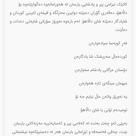
کاتێک نیزامی پیر و پادشایی یارسان لە هەورامانەوە دەگوازێتەوە بۆ
داڵاهۆ، دەڤەری گۆران دەبێتە دوایین مەنزڵگە و قیبلەی ئایینی کوردان و
شایادگار دەبێتە شای داڵاهۆ. لەم بارەوە نەورۆز سۆرانی شایەتی دەدات و
دەڵێت:
فەڕ کوپەسا سیادەوارەن
کوردەماڵ سەرپشک شا یادگارەن
دۆستان مزگانی پادشام سەوارەن
میهمان مینگەی تازە هەوارەن
یە نەورۆز واتەن ماڵ نیایم جە نۆ
تومیدەم تۆنی یا شای داڵاهۆ
بەپێی ئەو چەند بەندە لە کەلامی پیر و کەسایەتییە مەزنەکانی یارسان
بێت، چەقی فەلسەفە و تێڕامانی یارسان هەر لە دەستپێکەوە نیشتمانی