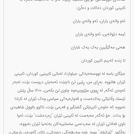
ئایینی کوردان دەکات و دەڵێ:
ئه‌و واته‌ی یاران، ئەو واتەی یاران
ئیمه دێوانەین، ئه‌و واته‌ی یاران
هه‌نی مەگێڵیین یه‌ک یه‌ک شاران
تا زندە که‌ریم ئایین کوردان
جێگای باسە لە نووسخەیەکی جیاوازدا، لەباتی ئایینیی کوردان، ئایینی
ئێران هاتووە. بەڕای من، ڕێیی تێ ناچێت ئەمەیان دروست بێت، لەبەر
ئەوەی ئەگەر لە ڕووی مێژووییەوە چاوی لێ بکەین، ١٢٠٠ ساڵ پێش
ئێستا، وڵاتێکی یەکدەست و قەوارەیەکی سیاسی وەک ئێران لە ئارادا
نەبووە کە خاوەن ئایینێکی گشتگیر و فەرمی بێت، تاکوو بالوول شاهیدی
بۆ بدات. خۆ ئەگەر مەبەست لە ئایینی ئێران "زەردەشت" بێت، ئەوا
ناوی فەلاتی ئێران لە سەردەمی ساسانییەکان بەتەنیا ئێران نەبووە،
بەڵکوو "ئێرانشار" بووە. باوە سەرهەنگی دەودانی، زانای گەورەی یارسانی،