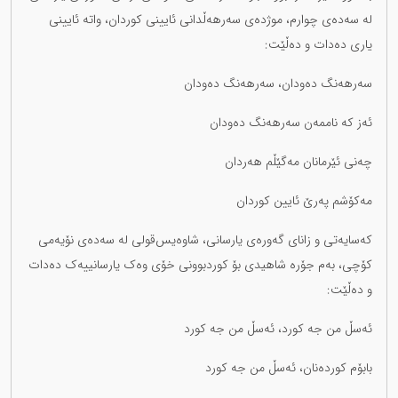
لە سەدەی چوارم، موژدەی سەرهەڵدانی ئایینی کوردان، واتە ئایینی
یاری دەدات و دەڵێت:
سەرهەنگ دەودان، سەرهەنگ دەودان
ئەز کە ناممەن سەرهەنگ دەودان
چەنی ئێرمانان مەگێڵم هەردان
مەکۆشم پەرێ ئایین کوردان
کەسایەتی و زانای گەورەی یارسانی، شاوەیس‌قولی لە سەدەی نۆیەمی
کۆچی، بەم جۆرە شاهیدی بۆ کوردبوونی خۆی وەک یارسانییەک دەدات
و دەڵێت:
ئەسڵ من جە کورد، ئەسڵ من جە کورد
بابۆم کوردەنان، ئەسڵ من جە کورد