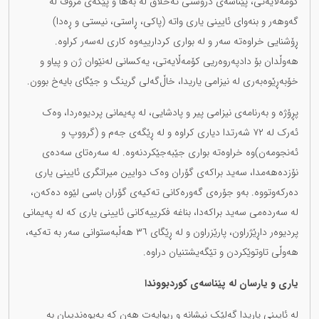
کۆمەڵایەتی، پێناسەی دروستی ئەخلاق لە بەها و پێگەی مرۆڤ لە
گەوهەر و بنەوای ئایینی یاری واتە (پاکی، ڕاستی، نیستی و ڕەدا)
ڕۆشنایی خراوەتە سەر و لە بواری کردارییەوە کاری لەسەر کراوە.
هەوڵدان بۆ دادپەروەریی کۆمەڵایەتی، یەکسانی لەنێوان ژن و پیاو و
خۆبەڕێوەبەری لە نیزامی یاریدا، خاڵ‌گەلی گرینگ و جێگای بایەخ بوون.
پڕۆژە و بەرنامەی نیزامی پیر و پادشایی، لە پەیمانی پردیوەردا، وەک
ئەرک لە ٧٢ شەرتدا دیاری کراوە و لە ڕێگەی جەم و (گرووپ و
ئەنجومەن)وە خراوەتە بواری جێبەجێکردنەوە. لە سەرەتای سەدەی
نۆزدەهەمدا، سەید براکەی گۆران وەک دوایین میراتگری ئایینی یاری
دەرکەوتووە. بەو جۆرەی گەورەکانی تەکیەی گۆران باسی لێوە دەکەن،
لە سەردەمی سەید براکەدا، بناغە فکرییەکانی ئایینی یاری کە لە پەیمانی
پردیوەر داڕێژراون، پارێزراون و لە ڕێگای ٣٦ هەڵبەستوانی سەر بە تەکیە،
هەوڵی تاوتوێکردن و تێگەیشتنیان دراوە.
یاری و یارسان لە پێناسەی کوردبووندا
لە ئایینی یاریدا گەلێک نیشانە و ڕیوایەت هەن کە پەیوەندییان بە