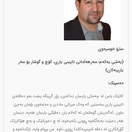
سارۆ خوسرەوی
(بەشی یەکەم؛ سەرهەڵدانی ئایینی یاری، کۆچ و گوشار بۆ سەر
یارییەکان)
دەسپێک:
کاتێک باس لە چەمکی یارسان دەکەین، زۆر گرینگە پشت بەو دەقانەی
ئایینی یاری ببەستین کە وەک میراتی ماددی و مەعنەوی بۆمان بەجێ
ماون. ئەگەریش گومانمان لە کەلام یان دەقێکی یارسان هەیە، دیسان
هەر دەبێت بەبەڵگەوە ڕوونی بکەینەوە، لە چ دەورانێک و بەچ هۆکارێک
گۆڕانکاری لە دەقە ئایینییەکاندا ڕووی داوە. من بڕوام وایە، لێکدانەوە و