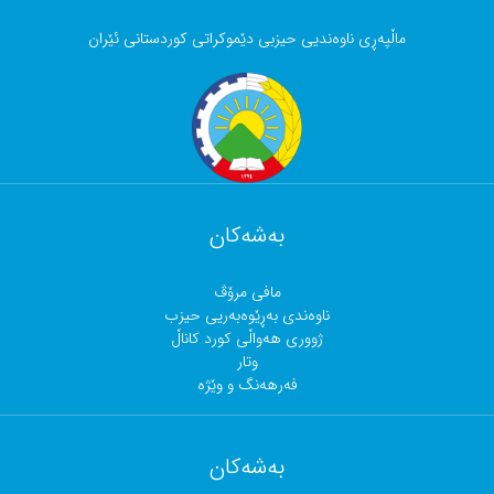
ماڵپەڕی ناوەندیی حیزبی دێموکراتی کوردستانی ئێران
بەشەکان
مافی مرۆڤ
ناوەندی بەڕێوەبەریی حیزب
ژووری هەواڵی کورد کاناڵ
وتار
فەرهەنگ و وێژە
بەشەکان