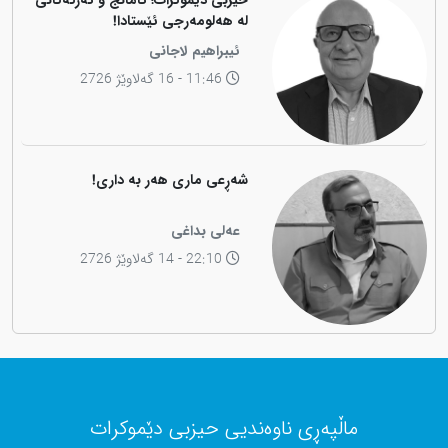
حیزبی دێموکرات؛ ئامانج و ئەرکەکانی
لە هەلومەرجی ئێستادا!
ئیبراهیم لاجانی
11:46 - 16 گەلاوێژ 2726
شەڕعی ماری هەر بە داری!
عەلی بداغی
22:10 - 14 گەلاوێژ 2726
ماڵپەڕی ناوەندیی حیزبی دێموکرات