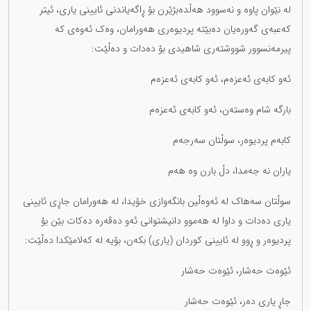
لە نێوان پاوە و نەسوود هەڵدەبژێرن بۆ ڕاگەیاندنی ئایینی یاری، ئیتر
کەعبەی گەورەیان دەبێتە پردیوەری هەورامان، وەک ئەوەی کە
پیرمەنسوور شووشتەری شاهیدی بۆ دەدات و دەڵێت:
ئەو کابەی ئەعزەم، ئەو کابەی ئەعزەم
بارگە شام وەستەن، ئەو کابەی ئەعزەم
کابەم پردیوەر، سوڵتان سەرجەم
یاران نە جەمدا، دڵ بارن وە هەم
سوڵتان سەهاک لە ئەوەڵین بانگەوازی خۆیدا، لە هەورامان جاڕی ئایینی
یاری دەدات و داوا لە هەموو دانیشتوانی ئەو دەڤەرە دەکات بێن بۆ
پردیوەر و ڕوو لە ئایینی کوردان (یاری) بکەن، بۆیە لە کەلامێکدا دەڵێت:
ئێوەت حەشار، ئێوەت حەشار
جاڕ یاری دەر، ئێوەت حەشار