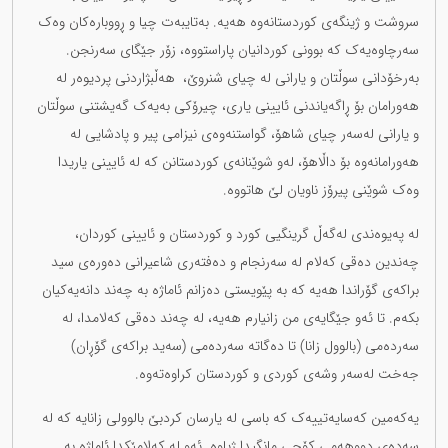
سروشت و ژینگەی کوردستانەوە هەیە. بەتایبەت چیا و ڕووبارەکان وەک
سەرچاوەیەک کە بوونی کوردانیان پاراستووە، زۆر جێگای سەرنجن.
بەرخۆدانی سوڵتان و یارانی لە چیای شنروێ، هەڵبژاردنی پردیوەر لە
هەورامان بۆ ڕاگەیاندنی ئایینی یاری، چیرۆکی بەیەک گەیشتنی سوڵتان
و یارانی لەسەر چیای شاهۆ، گواستنەوەی نیزامی پیر و پادشایی لە
هەورامانەوە بۆ داڵاهۆ، لەو شوێنانەی کوردستانن کە لە ئایینی یاریدا
وەک شوێنی پیرۆز ناویان لێ هاتووە.
لە پەیوەندی لەگەڵ گرینگیی کورد و کوردستان و ئایینی کوردان،
چەندین دەقی کەلام لە سەرنجام و دەفتەری شاعیرانی دەورەی سید
براکەی گۆراندا هەیە کە بە پێویستی دەزانم ئاماژە بە چەند دانەیەکیان
بکەم. تا ئەو جێگایەی من زانیارم هەیە، لە چەند دەقی کەلامدا، لە
سەردەمی (بالوول زانا) تا دەگاتە سەردەمی (سەید براکەی گۆڕان)
جەخت لەسەر وشەی کوردی و کوردستان کراوەتەوە.
یەکەمین کەسایەتییەک کە باسی لە یارسان کردبێ بالوولی زانایە کە لە
سەدەی دووهەمی کۆچی مانگیدا ژیاوە. ئەو لە کەلامێکدا ئاماژە بە