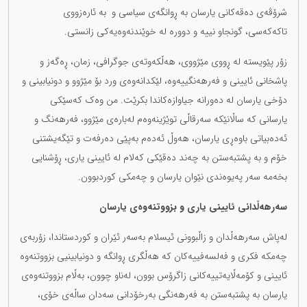
شرۆڤەی دەقەکانی یارسان بە ڕوانگەی سیاسی و بە ئارەزووی
تاکەکەسی، گونجاو نییە و دوورە لە خوێندنەوەیەکی زانستی.
زۆر پێویستە لە ڕووی مێژووی، هەڵکەوتەی جوگرافی، زمان، ڕەگەز و
پاشخانی ئایینی و فەرهەنگییەوە، لێکدانەوەی ورد بۆ مێژوو و دونیابینی و
دۆخی یارسان لە دەورانە جیاوازەکاندا بکرێت. من وەک کەسێکی
یارسانی کە ساڵانێکە سەرقاڵی توێژینەوەم لەبارەی مێژوو، فەرهەنگ و
ئەدەبیاتی باوەڕی یارسان، هەوڵ ئەدەم بەپێی دەرفەت و تێگەیشتنی
خۆم و بە پشتبەستن بە چەند دەقێکی کەلام لە ئایینی یاری، ڕۆشنایی
بخەمە سەر پەیوەندی نێوان یارسان و چەمکی کوردبوون.
سەرهەڵدانی ئایینی یاری و بزووتنەوەی یارسان
لەپاش سەرهەڵدان و زاڵبوونی ئیسلام بەسەر ئێران و کوردستاندا، زۆربەی
چەمکە فکری و فەلسەفییەکان کە هەڵگری ڕوانگە و دونیابینیی بزووتنەوە
ئایینی و کۆمەڵایەتییەکانی زاگرۆس بوون، لەناو چوون، بەڵام بزووتنەوەی
یارسان بە پشتبەستن بە فەرهەنگی بەرخۆدانی سەدان ساڵەی خۆی،