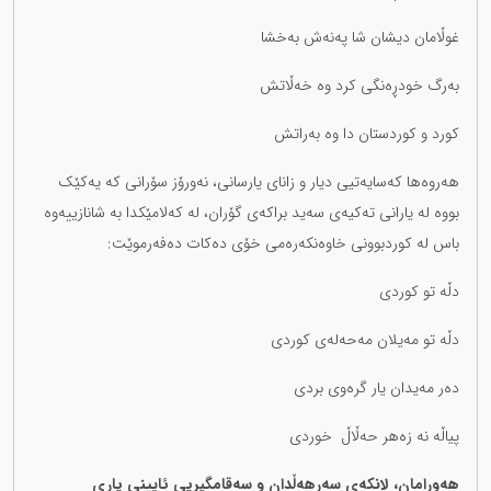
غوڵامان دیشان شا پەنەش بەخشا
بەرگ خودڕەنگی کرد وە خەڵاتش
کورد و کوردستان دا وە بەراتش
هەروەها کەسایەتیی دیار و زانای یارسانی، نەورۆز سۆرانی کە یەکێک
بووە لە یارانی تەکیەی سەید براکەی گۆران، لە کەلامێکدا بە شانازییەوە
باس لە کوردبوونی خاوەنکەرەمی خۆی دەکات ده‌فه‌رموێت:
دڵە تو کوردی
دڵە تو مەیلان مەحەلەی کوردی
دەر مەیدان یار گرەوی بردی
پیاڵە نە زەهر حەڵاڵ خوردی
هەورامان، لانکەی سەرهەڵدان و سەقامگیریی ئایینی یاری