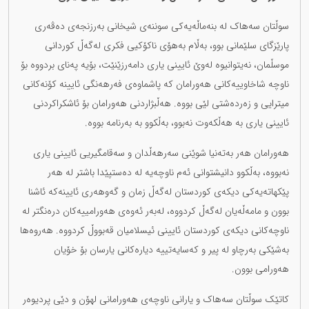
سوڵتان سەهاک لە بنەماڵەیەکی سوننەی شيخانی بەرزنجەی دەڤەری
پارێزگای سلێمانی بوو، بەڵام بەهۆی ناکۆکیی فکری لەگەڵ کوردانی
موسڵمان، نەیتوانیوە لەوێ ئایینی یاری دامەرزێنێت، بۆیە پەنای بردووە بۆ
ناوچە شاخاوییەکانی هەورامان کە پاشماوەی فەرهەنگی ئایینە کۆنەکانی
میترایی و زەردەشتی لێی بووە. هەڵبژاردنی هەورامان بۆ ئاشکراکردنی
ئایینی یاری بە هەڵکەوت نەبوو، بەڵکوو بە بەرنامە بووە.
هەورامان هەر بەتەنیا شوێنی سەرهەڵدان و سەقامگیریی ئایینی یاری
نەبووە، بەڵکوو دانیشتوانی ئەم ناوچەیە لە دەستپێدا باشتر لە هەر
پێکهاتەیەکی دیکەی کوردستان لەگەڵ زمان و گەوهەری ئایینەکە ئاشنا
بوون و مامەڵەیان لەگەڵ کردووە، لەبەر ئەوەی هەورامییەکان درەنگتر لە
ناوچەکانی دیکەی کوردستان ئایینی ئیسلامیان قەبووڵ کردووە. هەروەها
بەشێکی بەرچاو لە پیر و کەسایەتییە دیارەکانی یارسان بۆ خۆیان
هەورامی بوون.
کاتێک سوڵتان سەهاک و یارانی ناوچەی هەورامانی لهۆن و دێی پردیوەر