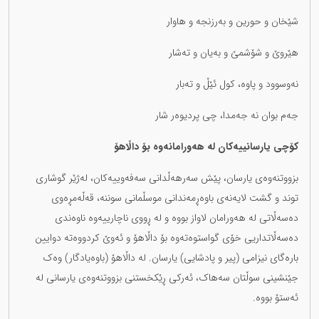
شێخان و حورین و بەرزنجە و هاوار
هێروێ و شۆشمێ و بەیان و تەشار
نەوسوود و پاوە، کول ئێڵ و تەبار
جەم بوان نە جەمدا، چی پردیوەر شار
کۆچی یارسانییەکان لە هەورامانەوە بۆ داڵاهۆ
بزووتنەوەی یارسان، پێش سەرهەڵدانی سەفەوییەکان، لەژێر گوشاری
توند و گشت لایەنەی باوەڕمەندانی موسڵمانی سوننە، قەڵەمڕەوی
دەسەڵاتی لە هەورامان لاواز بووە و لە ڕووی ناچارییەوە ناوەندی
دەسەڵاتداریی خۆی گواستوەتەوە بۆ داڵاهۆ و ئەوێ کردووەتە دوایین
بارەگای نیزامی (پیر و پادشایی) یارسان. لە داڵاهۆ (باوەیادگار) وەک
جێنشینی سوڵتان سەهاک، ئەرکی ڕێکخستنی بزووتنەوەی یارسانی لە
ئەستۆ بووە.