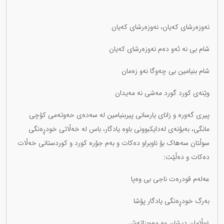
نەوزەرشای کەیان، نەوزەرشای کەیان
شام بی نە ئەو دەم نەوزەرشای کەیان
شام بنیامین بی چەوگا نەو زەمان
وێنەی کورد گورد مەشی نە مەیدان
پیری گەورە و زانای یارسانی پیربنیامین لە سەدەی حەوتەمی کۆچی
مانگی، بەبۆنەی لەدایکبوونی باوە یادگار، باس لە خەڵاتی خودڕەنگی
سوڵتان سەهاک بۆ ناوبراو دەکات و بەم جۆرە کورد و کوردستانی خەڵات
دەکات و دەڵێت:
عەلەم قودرەت ناجی بی وەپا
بەرگ خودڕەنگی یادگار پۆشا
غوڵامان دیشان وە معجزاتەش