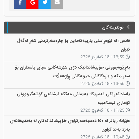
نوێترینەکان
ڤانس: لە نێوەڕاستی یارییەکەداین بۆ چارەسەرکردنی شەڕ لەگەڵ
ئێران
13:59 - 18 گەلاوێژ 2726
بەڕێوەچوونی خۆپیشاندانێک دژی هێرشەکانی سپای پاسداران بۆ
سەر بنکە و بارەگاکانی حیزبەکانی ڕۆژهەڵات
13:56 - 18 گەلاوێژ 2726
یاسادانەرێکی ئەمریکا: پەیمانی مەککە نیشانەی گۆشەگیربوونی
کۆماری ئیسلامییە
11:25 - 18 گەلاوێژ 2726
هێرانا: زیاتر لە ١٥٠ دەسبەسەرکراوی خۆپیشاندانەکان لە بەندیخانەی
یەزد بەند کراون
10:48 - 18 گەلاوێژ 2726