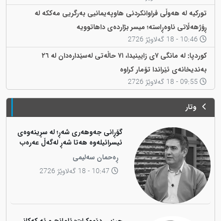
تورکیە لە هەوڵی فراوانکردنی هاوپەیمانیی بەرگریی مەککە لە
ڕۆژهەڵاتی ناوەڕاستە؛ میسر بژاردەی داهاتوویە
10:46 - 18 گەلاوێژ 2726
کوردپا: لە مانگی ٧ی زایینیدا، ٧١ حاڵەتی لەسێدارەدان لە ٢٦
بەندیخانەی ئێراندا تۆمار کراوە
09:55 - 18 گەلاوێژ 2726
وتار
گۆڕانی جەوهەری شەڕ؛ لە سڕینەوەی
ئیسرائیلەوە هەتا شەڕ لەگەڵ عەرەب
ڕەحمان سەلیمی
10:47 - 18 گەلاوێژ 2726