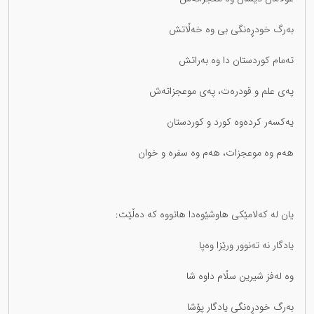
بەرگ خودڕەنگی بی وە خەڵاتش
تەمام کوردستان دا وە بەراتش
پەی علم و قودرەت، پەی موعجزاتەش
یەکسەر کردەوە کورد و کوردستان
هەم وە موعجزات، هەم وە سفرە و خوان
یان لە کەلامێکی هاوشێوەدا هاتووە کە دەڵێت:
یادگار نە تەنوور ورێزا وەپا
وە لەفز شیرین سڵام داوە شا
بەرگ خودڕەنگی یادگار پۆشا