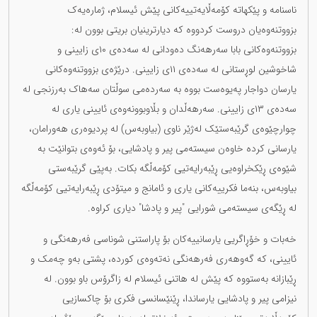
ناسنامە و پێکهاتە کۆمەڵایەتییەکانی پێش ئیسلام، ژمارەیەک
بزووتنەوەیان دروست کردووە کە دیارترینیان بریتی بوون لە:
بزووتنەوەکانی بابا سەرهەنگ دەودانی لە سەدەی ١٠ی زایینی و
شاخوشین لوڕستانی لە سەدەی ١١ی زایینی. درێژەی بزووتنەوەکانی
یارسان دواجار پەیوەست بووە بە سەردەمی سوڵتان سەهاک بەرزنجی لە
سەدەی ١٣ی زایینی. سەرهەڵدان و بڵاوبوونەوەی ئایینی یاری لە
چوارچێوەی گرێبەستێک لەژێر ناوی (بیاوبەس) لە پردیوەری هەورامان،
یارسانی کردە خاوەن سیستەمی پیر و پادشایی، بۆ ئەوەی بتوانێت بە
شێوەی ڕێکخراوەیی ڕێبەرایەتیی کۆمەڵگە بکات. بەپێی گرێبەستی
بیاوبەس، بنەما فکرییەکانی یاری و ئامانج و میتۆدی ڕێبەرایەتیی کۆمەڵگە
لە ڕێگەی سیستەمی شورایی "پیر و پادشا" دیاری کراوە.
خەبات و خۆڕاگریی یارسانییەکان بۆ پاراستنی شوناسی فەرهەنگی و
ئایینی، کە گەوهەری فەرهەنگی نەتەوەی کوردە، پشتی بەو چەمک و
ڕێبازانە بەستووە کە پێش لە هاتنی ئیسلام لە زاگرۆس باو بوون. لە
نیزامی پیر و پادشایی یارساندا، ڕێنێسانسی فکری بۆ چاکسازیی