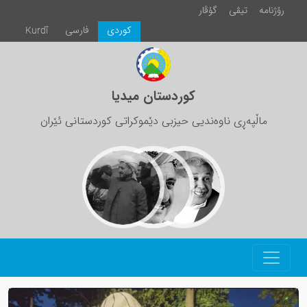
رۆژنامە
تیڤی
گۆڤار
كوردی
فارسی
Kurdî
کوردستان میدیا
ماڵپەڕی ناوەندیی حیزبی دێموکراتی کوردستانی ئێران