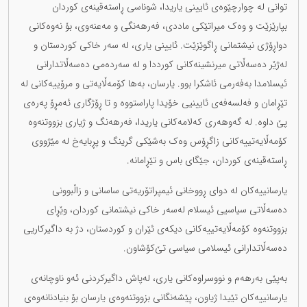
توانی لە چوارچێوەی ئایینی یاریدا، شوناسی ڕاستەقینەی کوردان
بپارێزێت و وەک میراتێکی ماددی، فەرهەنگی و مەعنەوی، بۆ نەوەکانی
دواڕۆژی نیشتمانی ڕاگوێزێت. ئایینی یاری، لە سەر خاکی کوردستان و
لەژێر دەسەڵاتی میرنشینەکانی کورددا و لە سەردەمی دەسەڵاتدارانی
ئیسلامدا بەفەرمی ئاشکرا بوو. یارسان، بەها کۆمەڵایەتی و مرۆییەکانی لە
تێڕامان و فەلسەفەی ئایینیی خۆیدا پاراستووە و تا ڕۆژگاری ئەمڕۆ پەرەی
پێ داوە. لە گەوهەری کەلامەکانی یاریدا، فەرهەنگ و ژیاری بزووتنەوە
کۆمەڵایەتییەکانی زاگڕۆس وەک بەشێکی گرینگ و پڕبایەخ لە مێژووی
ڕاستەقینەی کوردان، جێگای باس و تێڕامانە.
یارسانییەکان لە دوای ڕووخانی ئیمپراتۆریەتی ساسانی و زاڵبوونی
دەسەڵاتی سیاسیی ئیسلام لەسەر خاکی نیشتمانی کوردان، وێڕای
بزووتنەوە کۆمەڵایەتییەکانی دیکەی ئێران و کوردستان، دژ بە داگیرکاریی
دەسەڵاتدارانی ئیسلامی سیاسی تێ‌کۆشاون.
بەپێی بەرهەم و نووسراوەکانی یاری، لەپاش داگیرکردنی ئەو ناوچانەی
یارسانییەکان تێیدا ژیاون، پێشەنگانی بزووتنەوەی یارسان بۆ بنیادنانەوەی