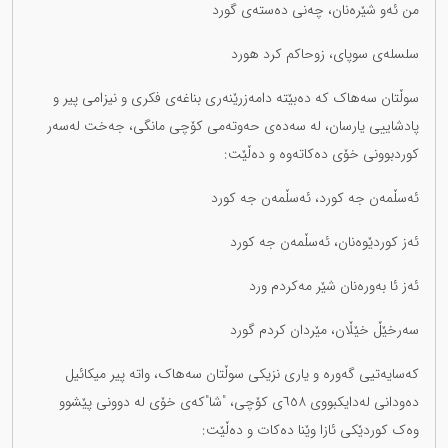
من ئەو شێرەنان، چەنی دەستەی گورد
سلسلەی سوپای، زوحاکم کرد هورد
سوڵتان سەهاک کە دەبێتە دامەزرێنەری بناغەی فکری و نیزامی پیر و
پادشاییی یارسان، لە سەدەی حەوتەمی کۆچی مانگی، جەخت لەسەر
کوردبوونی خۆی دەکاتەوە و دەڵێت:
ئەسڵمەن جە کورد، ئەسڵمەن جە کورد
ئەز کوردێوەنان، ئەسڵمەن جە کورد
ئەز ئا بەورەنان شێر مەکردم ورد
سەرخێڵ خێڵان، مێردان کردم گورد
کەسایەتیی گەورە و یاری نزیکی سوڵتان سەهاک، واتە پیر میکائیل
دەودانی لەدایکبووی ٦٥٨ی کۆچی، "شا"کەی خۆی لە دوونی پێشوو
وەک کوردێکی ئازا وێنا دەکات و دەڵێت: