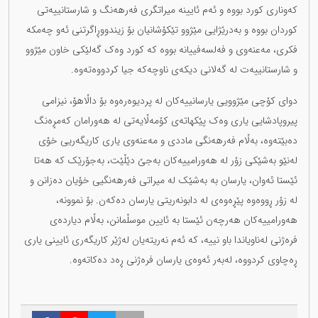
کەوناری کورد بووە و ئەم ئایینە میراتگری فەرهەنگ و شارستانییەتی
کوردان بووە و بەدرێژایی مێژوو تێکۆشانیان بۆ زیندووڕاگرتنی ئەو چەمکە
فکری، مەعنەوی و فەلسەفییانە بووە کە کورد وەک گەلێکی خاون مێژوو
و شارستانییەت لە گەلانی دیکەی ناوچەکە جیا کردووەتەوە.
دوای کۆچی مێژوویی یارسانییەکان لە پردیوەرەوە بۆ داڵاهۆ، نیزامی
پیروپادشایی یاری وەک پێکهاتەی کۆمەڵایەتی لە هەورامان کەمڕەنگ
دەبێتەوە، بەڵام فەرهەنگی ماددی و مەعنەوی یاری کاریگەریی خۆی
لەنێو بەشێکی زۆر لە هەورامییەکان بەجێ دێڵێت، بەجۆرێک کە هەتا
ئێستا ئەوان، یارسان بە بەشێک لە میراتی فەرهەنگیی خۆیان دەزانن و
لە زۆر ڕووەوە پێڕەوەی لە دابونەریتی یارسان دەکەن. بۆ نموونە،
هەورامییەکان هەرچەن ئێستا بە ئایین موسڵمانن، بەڵام دیاردەی
فرەژنی لەناویاندا باو نییە، کە ئەم نەریتەیان لەژێر کاریگەری ئایینی یاری
ڕەچاوی کردووە، لەبەر ئەوەی یارسان فرەژنی ڕەد دەکاتەوە.