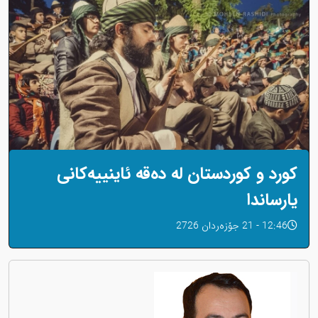
کورد و کوردستان لە دەقە ئاینییەکانی
یارساندا
12:46 - 21 جۆزەردان 2726