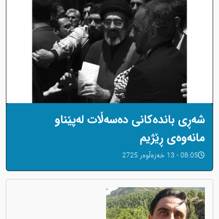
شەڕی باندەکانی دەسەڵات لەپێناو
مانەوەی ڕێژیم
08:05 - 13 خەزەڵوەر 2725