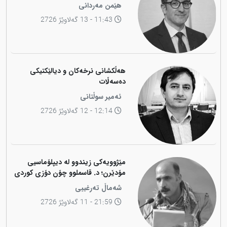
هێمن مەردانی
11:43 - 13 گەلاوێژ 2726
هەڵکشانی نرخەکان و دیالێکتیکی
دەسەڵات
ئەمیر سوڵتانی
12:14 - 12 گەلاوێژ 2726
مێژوویەکی زیندوو لە دیپلۆماسیی
مۆدێرن؛ د. قاسملوو چۆن دۆزی کوردی
لە شاخەوە گواستەوە بۆ ناوەندە
شەماڵ تەرغیبی
بڕیاردەرەکانی جیهان؟
21:59 - 11 گەلاوێژ 2726