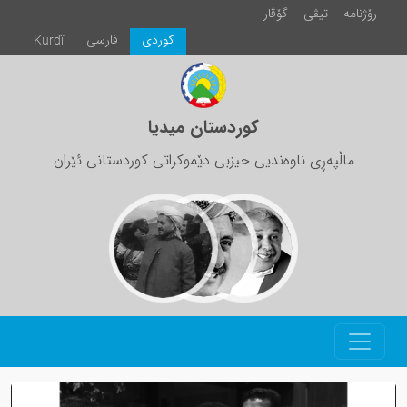
رۆژنامە
تیڤی
گۆڤار
كوردی
فارسی
Kurdî
کوردستان میدیا
ماڵپەڕی ناوەندیی حیزبی دێموکراتی کوردستانی ئێران