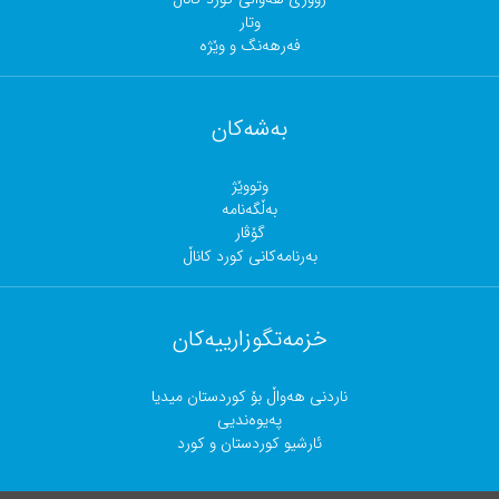
وتار
فەرهەنگ و وێژە
بەشەکان
وتووێژ
بەڵگەنامە
گۆڤار
بەرنامەکانی کورد کاناڵ
خزمەتگوزارییەکان
ناردنی هەواڵ بۆ کوردستان میدیا
پەیوەندیی
ئارشیو کوردستان و کورد