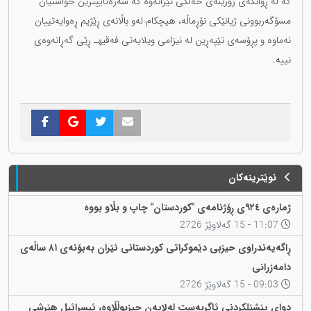
کە لە ڕوانگەی زۆرینەی خەڵکی ئێرانەوە کە سەرەتاییترین خواستیان
مسۆگەربوونی ژیانێکی نۆڕماڵە، هیچکام لەو باڵانەی ڕێژیم ڕەوایەتییان
نەماوە و پڕۆسەی تێپەڕین لە نیزامی ویلایەتی فەقیهـ‌‌‌‌ ڕێی گەڕانەوەی
نییە.
نوێترینەکان
ژمارەی ٩٢٤ی ڕۆژنامەی "کوردستان" چاپ و بڵاو بووە
11:07 - 15 گەلاوێژ 2726
ڕاگەیەندراوی حیزبی دێموکراتی کوردستانی ئێران بەبۆنەی ٨١ ساڵەی
دامەزرانی
09:03 - 15 گەلاوێژ 2726
دوای پێشێلکردنی ئاگربەست لەلایەن حیزبوڵڵاوە، ئیسرائیل هێرشی