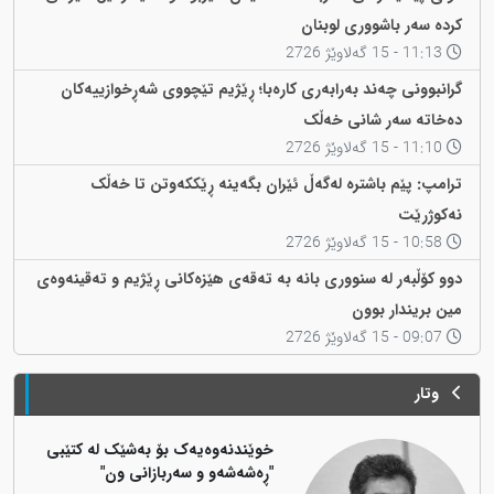
کردە سەر باشووری لوبنان
11:13 - 15 گەلاوێژ 2726
گرانبوونی چەند بەرابەری کارەبا؛ ڕێژیم تێچووی شەڕخوازییەکان
دەخاتە سەر شانی خەڵک
11:10 - 15 گەلاوێژ 2726
ترامپ: پێم باشترە لەگەڵ ئێران بگەینە ڕێککەوتن تا خەڵک
نەکوژرێت
10:58 - 15 گەلاوێژ 2726
دوو کۆڵبەر لە سنووری بانە بە تەقەی هێزەکانی ڕێژیم و تەقینەوەی
مین بریندار بوون
09:07 - 15 گەلاوێژ 2726
وتار
خوێندنەوەیەک بۆ بەشێک لە کتێبی
"ڕەشەشەو و سەربازانی ون"