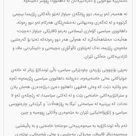
ئاڵنگارییە نێوخۆیی و دەرەکییەکان لە داهاتوودا ڕوونتر دەبێتەوە.
لە هەمبەر ئەو پرسە، دوو ڕوانگەی جیاواز لەنێو باڵەکانی ڕێژیمدا بیچمی
گرتووە و لە ئەگەری وەدیهاتنی نەخشەڕێگای هەرکام لەو دوو ڕەوتە،
داهاتووی سیاسیی کۆماری ئیسلامی بەرەو ئاقارێکی جیاواز دەچێت؛
هەڵبەت حەشاهەڵنەگرە کە هەوڵی هەر دوو ڕەوتەکە تەنیا بۆ گەرەنتیی
مانەوەی ڕێژیمە، نەک لەپێناوی ئاڵوگۆڕی بنچینەیی و دابینکردنی ماف و
ئازادییەکانی خەڵکی ئێران.
بەپێی بۆچوونی زۆربەی چاودێرانی سیاسی، باڵی توندئاژۆ زیاتر لە خانەی
خولیاکانی عەلی خامنەییەوە، دەڕواننە داهاتووی سیاسیی ڕێژیمەوە؛ ئەوە
بەو واتایە دێت کە وەلی فەقیهی داهاتوو دەبێ درێژەدەری هەمان پلان
و ستراتێژییەکانی خامنەیی بێت و لە ئەکتی سیاسیدا، لە ڕێچکەی ئەو لا
نەدات کە بریتییە لە سیاسەتی "نیگا بە ڕۆژهەڵات" و گرێدانی چارەنووسی
سیاسی و ژئۆپۆلەتیکیی ئێران بە مێحوەری وڵاتانی ڕووسیە و چین.
ئەم باڵە توندئاژۆیە بە میحوەرییەتی موجتەبا خامنەیی و بە پاڵپشتیی
محەممەدباقر قالیباف، سەرۆکی مەجلیس و عەلی شەمخانی، نوێنەری