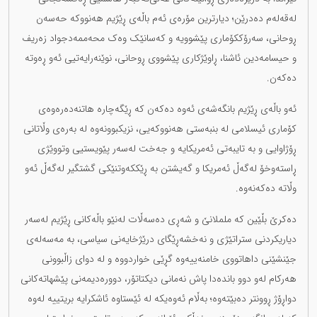
لەقەلەم دەدرێن؛ دیارترین مۆرەی ئەم باڵەی ڕێژیم هەنووکە حەسەن
ڕوحانی، سەرۆککۆماری پێشوویە و کەسانێک وەک محەممەدجواد زەریف
و حیسامەدین ئاشنا، ڕاوێژکاری پێشووی ڕوحانی، نوێنەرایەتیی ئەو ڕەوتە
دەکەن.
ئەو باڵەی ڕێژیم بانگەشەی ئەوە دەکەن کە ڕێگەچارە هاتنەدەرەوەی
کۆماری ئیسلامی لە بنبەستی هەنووکەیی، نزیکبوونەوە لە بەرەی وڵاتانی
ڕۆژاوایی و بە تایبەتی ئەمریکایە و جەخت لەسەر پێویستیی وتووێژی
ڕاستەوخۆ لەگەڵ ئەمریکا و گەیشتن بە ڕێککەوتنێکی گشتگیر لەگەڵ ئەو
وڵاتە دەکەنەوە.
دەکرێ بڵێین کە ململانێ و شەڕی دەسەڵات لەنێو باڵەکانی ڕێژیم لەسەر
دیاریکردنی ستراتێژی و نەخشەڕێگای درێژخایەنی سیاسی، بە مەسەلەی
جێنشێنی داهاتووی خامنەییەوە گڕێی خواردووە و لە دوای زاڵبوونی
هەرکام لەو دوو باندەدا پاش نەمانی دیکتاتۆر، دوورەدیمەنی پێشهاتەکانی
دواڕۆژ ڕوونتر دەبێتەوە؛ بەڵام ئەوەیکە لە ئێستاوە ئاشکرایە بریتییە لەوە