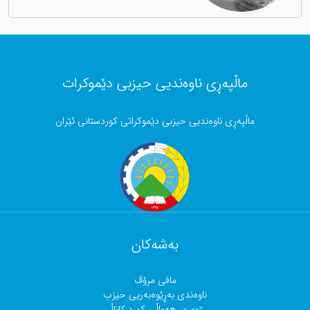
ماڵپەڕی ناوەندیی حیزبی دێموکرات
ماڵپەڕی ناوەندیی حیزبی دێموکراتی کوردستانی ئێران
بەشەکان
مافی مرۆڤ
ناوەندی بەڕێوەبەریی حیزب
ژووری هەواڵی کورد کاناڵ