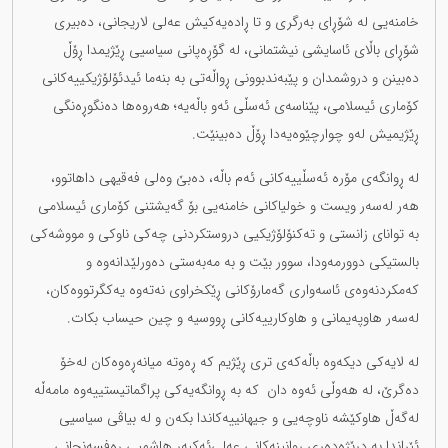
خامنەیی لە شۆڕای بەرگری و تا ڕادەیەکیش عەلی لاریجانی، دەبیری
شۆڕای باڵای ئاسایشی نیشتمانی، لە گۆڕەپانی سیاسیی ڕێژیمدا ڕۆڵ
دەبینن و دروشمدان و پێبەندبوونی ڕواڵەتی بە بنەما ئیدئۆلۆژیکییەکانی
کۆماری ئیسلامی، پێناسەی ئەسڵی ئەو باڵەیە؛ هەروەها دەنگوڕەنگی
ڕێژیمیش لەو چوارچێوەیەدا ڕۆڵ دەبینێت.
لە ڕوانگەی مۆرە ئەسڵییەکانی ئەم باڵە، دەبێ وەلی فەقیهی داهاتوو،
هەر لەسەر ویست و خولیاکانی خامنەیی بۆ گەیشتنی کۆماری ئیسلامی
بە توانای زانستی و تەکنۆلۆژیکیی دروستکردنی چەکی ناوکی و مووشەکی
بالستیکی دوورمەودا، سوور بێت و بە مەبەستی دەورلێدانەوە و
کەمکردنەوەی ئاسەواری گەمارۆکانی ڕێکخراوی نەتەوە یەکگرتووەکان،
لەسەر هاوپەیمانی و هاوکارییەکانی ڕووسیە و چین حیساب بکات.
لە لایەکی دیکەوە باڵەکەی تری ڕێژیم کە ڕەوتە میانەڕەوەکان لەخۆ
دەگرێ، لە هەوڵی ئەوە دان کە بە ڕوانگەیەکی پراگماتیستییەوە مامەڵە
لەگەڵ هاوکێشە ناوچەیی و جیهانییەکاندا بکەن و لە بیاڤی سیاسیی
ئێراندا بە درێژەدەری ڕوانینەکانی عەلی‌ئەکبەر هاشمیی ڕەفسەنجانی