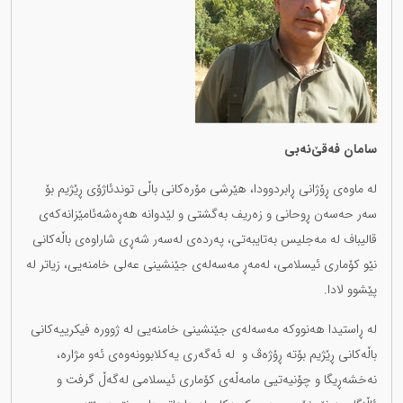
سامان فەقێ‌نەبی
لە ماوەی ڕۆژانی ڕابردوودا، هێرشی مۆرەکانی باڵی توندئاژۆی ڕێژیم بۆ
سەر حەسەن ڕوحانی و زەریف بەگشتی و لێدوانە هەڕەشەئامێزانەکەی
قالیباف لە مەجلیس بەتایبەتی، پەردەی لەسەر شەڕی شاراوەی باڵەکانی
نێو کۆماری ئیسلامی، لەمەڕ مەسەلەی جێنشینی عەلی خامنەیی، زیاتر لە
پێشوو لادا.
لە ڕاستیدا هەنووکە مەسەلەی جێنشینی خامنەیی لە ژوورە فیکرییەکانی
باڵەکانی ڕێژیم بۆتە ڕۆژەڤ و لە ئەگەری یەکلابوونەوەی ئەو مژارە،
نەخشەڕیگا و چۆنیەتیی مامەڵەی کۆماری ئیسلامی لەگەڵ گرفت و