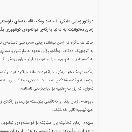
دوکتور زمانی دایکی تا چەند وەک تاقە بنەمای پاراستنی
زمان دەتوانێت بە تەنیا بەرگەی توانەوەی کولتووری بگ
حاشا هەڵناگرە کە زمان نیشاندەرێکی سەرەکیی ناسنامەی ئیت
بە گرووپێک دەکات، بەڵکوو ڕۆڵی هەیە لە داڕشتن و دەربڕین
بە کەمینە یان لە ڕووی سیاسییەوە پەراوێز خراون وەکوو کو
یەکەم: وەک هێمایەکی جیاکەرەوە؛ واتە جیاکردنەوەی "ئێمە" 
ڕێژەیییە و ئێمە شتێکین لە ئاست شتێکی تردا کە نین. لەبە
ئەوان، کە زۆر بنەڕەتییە بۆ دیاریکردنی ناسنامە.
دووهەم: زمان پێگە و کەناڵێکی پێویستە بۆ زیندوو ڕاگرتن و
جیهانبینییەکانی خەڵکێک.
سێهەم: زمان کەناڵێکە یان هێزێکە بۆ گواستنەوەی کولتوور،
و هەزاران ساڵ، ئەو سامانە کولتوورییە هۆشیارییەیان وەسە