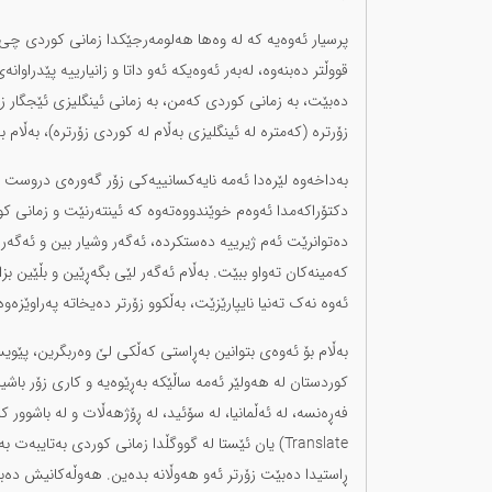
پرسیار ئەوەیە کە لە وەها هەلومەرجێکدا زمانی کوردی چی 
قووڵتر دەبنەوە، لەبەر ئەوەیکە ئەو داتا و زانیارییە پێدر
دەبێت، بە زمانی کوردی کەمن، بە زمانی ئینگلیزی ئێجگار ز
زۆرترە (کەمترە لە ئینگلیزی بەڵام لە کوردی زۆرترە)، بەڵام 
بەداخەوە لێرەدا ئەمە نایەکسانییەکی زۆر گەورەی دروست ک
دکتۆراکەمدا ئەوەم خوێندووەتەوە کە ئینتەرنێت و زمانی ک
دەتوانرێت ئەم ژیرییە دەستکردە، ئەگەر وشیار بین و ئەگەر
کەمینەکان تەواو ببێت. بەڵام ئەگەر لێی بگەڕێین و بڵێین ب
ئەوە نەک تەنیا نایپارێزێت، بەڵکوو زۆرتر دەیخاتە پەراوێزەوە
بەڵام بۆ ئەوەی بتوانین بەڕاستی کەڵکی لێ وەربگرین، پێویس
کوردستان لە هەولێر ئەمە ساڵێکە بەڕێوەیە و کاری زۆر با
Translate) یان ئێستا لە گووگڵدا زمانی کوردی بەت
ڕاستیدا دەبێت زۆرتر ئەو هەوڵانە بدەین. هەوڵەکانیش دەب