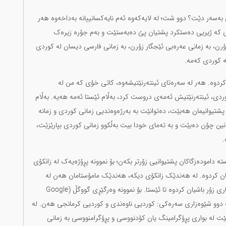
بەسەر دێت؟ دوو شت؛ لە لایەکەوە ئەم نایەکسانییانە بەداخەوە هەر
اوانەی کە ژیریی دەستکرد پشتیان پێ دەبەستێت و بەم جۆرە زیرەک
ۆرن، بە زمانی عەرەبی ئێجگار زۆرن، بە زمانی فارسی دیسان لە کوردی
بە کوردی کەمە.
ردوە. هەر لە سەرەتای ئینتەرنێتیشەوە، کاتی خۆی کە من لە
وردی، ئینتەرنێتیش ئەمەی دروست کرد، بەڵام ئێستا ئەمە هەیە. بەڵام
 پشتیوانیمان هەبێت، دەتوانێت بە بەرژەوەندیی زمانی کوردی و زمانە
زانین چۆن دەبێت و بە تەمای خودا بیت بەڵکوو زمانی کوردی بپارێزێت،
.
تە دامودەزگاکان پشتیوانیی زۆرتر بکەن؛ بۆ نموونە پڕۆژەیەک لە زانکۆی
شیان کردوە. لە هەندێک زانکۆی دیکە، هەندێک مامۆستامان هەن لە
فەڕەنسە، لە ئەڵمانیا، لە سۆئید، لە ڕۆژهەڵات و لە باشوور کاری زۆر باشیان کردوە تا ئێستا. بۆ نموونە وەرگێڕی گووگڵ (Google
ایبەت بە دوو شێوەزاری سەرەکی: کوردیی ناوەندی و کوردیی کرمانجی هەن. لە
ێت لە بواری پڕۆگرامینگ یان کۆدنووسی و پڕۆگرامنووسی بە زمانی