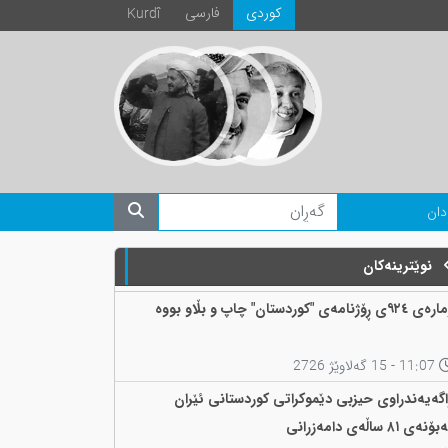
كوردی
فارسی
Kurdî
دان
نوێترینەکان
 ٩٢٤ی ڕۆژنامەی "کوردستان" چاپ و بڵاو بووە
11:07 - 15 گەلاوێژ 2726
اگەیەندراوی حیزبی دێموکراتی کوردستانی ئێران
ۆنەی ٨١ ساڵەی دامەزرانی