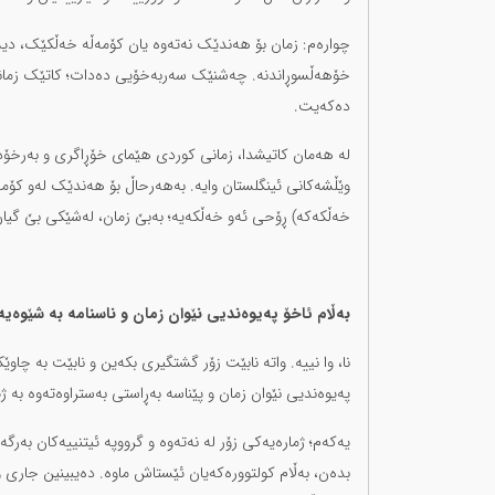
چوارەم: زمان بۆ هەندێک نەتەوە یان کۆمەڵە خەڵکێک، دیس
خۆهەڵسوڕاندنە. چەشنێک سەربەخۆیی دەدات؛ کاتێک زم
دەکەیت.
لە هەمان کاتیشدا، زمانی کوردی هێمای خۆڕاگری و بەرخۆدا
وێڵشەکانی ئینگلستان وایە. بەهەرحاڵ بۆ هەندێک لەو کۆمەڵ
خەڵکەکە) ڕۆحی ئەو خەڵکەیە؛ بەبێ زمان، لەشێکی بێ گیان
بەڵام ئاخۆ پەیوەندیی نێوان زمان و ناسنامە بە شێوەیەک
نا، وا نییە. واتە نابێت زۆر گشتگیری بکەین و نابێت بە چاوێ
پەیوەندیی نێوان زمان و پێناسە بەڕاستی بەستراوەتەوە بە
یەکەم؛ ژمارەیەکی زۆر لە نەتەوە و گرووپە ئیتنییەکان بەر
بدەن، بەڵام کولتوورەکەیان ئێستاش ماوە. دەیبینین جاری وا 