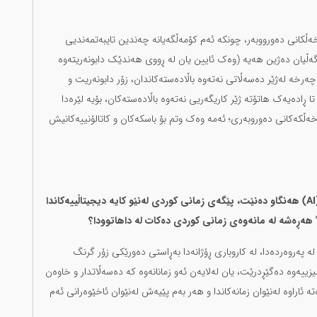
ەڵکانی دەورووبەر، چونکە ئەم کۆمەڵگەیانە چەندین تایبەتمەندیی
گەڵیان دەژین هەیە (وەک ئایین یان لە ڕووی هەندێک دابونەریتەوە
رخە لەژێر دەسەڵاتی نەتەوە باڵادەستەکاندان، زۆر دابونەریت و
ڕادەیەک هاتۆتە ژێر کاریگەریی نەتەوە باڵادەستەکان، بۆیە لێرەدا
خەڵکەکانی دەوروبەری؛ ئەمە وەک وتم بۆ باسکەکان و کاتالۆنییەکانیش
لە ئێستادا کە جیهان بەرەو هەژموونی ژیریی دەستکرد (AI) هەنگاو دەنێت، پێگەی زمانی کوردی لەنێو کایە دیجیتاڵییەکاندا
هەڕەشە لە مانەوەی زمانی کوردی دەکات لە داهاتوودا؟
 پەروەردەدا، لە کاروباری ڕۆژانەدا بەڕاستی دەورێکی زۆر گرنگ
یزییەوە دەگێڕدرێت، یان لەلایەن ئەو زمانانەوە کە دەسەڵاتدار و خاوەن
 ئاراوە لەنێوان زمانەکاندا و هەر بەم پێیەش لەنێوان ئاخێوەرانی ئەم