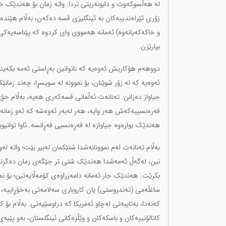
لە هەڵسوکەوت و دابونەریتی تردا. واتە زمان بۆ هەندێک خە
زۆری ئێرلەندییەکان بە ئینگلیزی قسە دەکەن، بەڵام هێندە 
و خاکەکەیانەوە) ئەمانە هەمووی وای کردوە کە پێناسەیەکی جی
بپارێزن.
دووهەم هۆکاریش ئەوەیە کە ناتوانین بەڕاستی ئەمە بکەینە 
ئەوەیە کە لە زۆر شوێنان، بۆ نموونە لە سویسڕا، چەند زم
جیاواز دەزانن. تەنانەت ئەڵمانی قسەکەری هەیە، بەڵام خۆی
فەرەنسییەکەش هەر وایە، هەر لەبەر ئەوەشە کە ئەو زمانە
هەندێک بوارەوە جیاوازە لە فەڕەنسیی فەڕانسە. ئاوا توانیوی
بەڵام تەنانەت لەم نموونانەشدا شتێکمان لەبیر بێت؛ واتە لە
نین، لەگەڵ ئەمەشدا هەندێک شتی تر جێگەی زمان دەگرنەوە
بکرێت. هەندێک جار ئەمانە دامەزراوەی کۆمەڵایەتین؛ بۆ نموو
ساغڵەمی (تەندروستی) یان کاروباری سەلامەتی بەخۆڕاییە، بەڵ
کەنەدا، بەتایبەتی لەچاو ئەمریکا کە دراوسێیەتی. بەڵام بۆ
کاتالۆنییەکان و باسکەکان و وێڵزەکانی ئینگلستان، بەو پێی