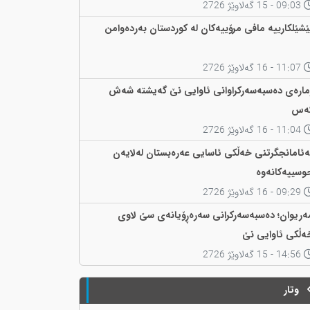
09:03 - 15 گەلاوێژ 2726
ێشێلکارییە مافی مرۆییەکان لە کوردستان بەردەوامن
11:07 - 16 گەلاوێژ 2726
مارەی دەسبەسەرکراوانی ئاوایی نێ گەیشتە شەش
ەس
11:04 - 16 گەلاوێژ 2726
ەئامانجگرتنی خەڵکی ئاسایی عەرەبستان لەلایەن
وسییەکانەوە
09:29 - 16 گەلاوێژ 2726
ەریوان؛ دەسبەسەرکرانی سەرەڕۆیانەی سێ لاوی
ەڵکی ئاوایی نێ
14:56 - 15 گەلاوێژ 2726
وتار