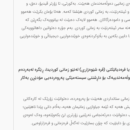
ی زمانیی دەوڵەمەندمان هەبێت. بەکورتی، تا زۆرتر ڤیدیۆ، دەق، و
و ئینتەرنێت، بە زمانی کوردی هێشتا کەمە. هەتا بۆمان بکرێت هەموو
ەسی و دامودەزگاکان. هەموو لایەک دەبێت لە بیانوویەک بگەڕێن کە
ە سەر ئینتەرنێت بە زمانی کوردی. بەم جۆرە دەتوانین داهاتوویەکی
 دابین بکەین بە بڵاوکردنەوەی خوێندەواریی دیجیتاڵی و خوێندەواریی
 فرەدیالێکتی (فرە شێوەزاری) لەنێو زمانی کوردیدا، ڕێگرە لەبەردەم
ڵەمەندییەک بۆ داڕشتنی سیستەمێکی پەروەردەیی مۆدێڕن بەکار
زمانی ستانداردی هەبێت بۆ پەروەردە، دەتوانێت زۆرێک لە کارەکانی
 هەیە کە ئێمە جیاوازیی زمانیمان هەیە، بەڵام دانی پێدا ناهێنین؛
انی، دەتوانێت دەرئەنجامی نەرێنیی زۆرتری لێ بکەوێتەوە، وەک لەوەی
ی بۆ دابنێیت کە چۆن بسازێیت لەگەڵ فرەزمانی و فرەزاراوەیی.