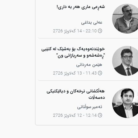
شەڕعی ماری هەر بە داری!
عەلی بداغی
22:10 - 14 گەلاوێژ 2726
خوێندنەوەیەک بۆ بەشێک لە کتێبی
"ڕەشەشەو و سەربازانی ون"
هێمن مەردانی
11:43 - 13 گەلاوێژ 2726
هەڵکشانی نرخەکان و دیالێکتیکی
دەسەڵات
ئەمیر سوڵتانی
12:14 - 12 گەلاوێژ 2726