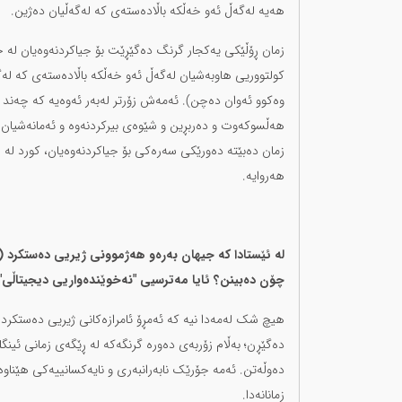
هەیە لەگەڵ ئەو خەڵکە باڵادەستەی کە لەگەڵیان دەژین.
زمان ڕۆڵێکی یەکجار گرنگ دەگێڕێت بۆ جیاکردنەوەیان لە خ
کولتووریی هاوبەشیان لەگەڵ ئەو خەڵکە باڵادەستەی کە لە
وەکوو ئەوان دەچن). ئەمەش زۆرتر لەبەر ئەوەیە کە چەند چە
هەڵسوکەوت و دەربڕین و شێوەی بیرکردنەوە و ئەمانەشیان تا 
زمان دەبێتە دەورێکی سەرەکی بۆ جیاکردنەوەیان، کورد لە 
هەروایە.
چۆن دەبینن؟ ئایا مەترسیی "نەخوێندەواریی دیجیتاڵی" 
هیچ شک لەمەدا نیە کە ئەمڕۆ ئامرازەکانی ژیریی دەستکرد لە
دەگێڕن؛ بەڵام زۆربەی دەورە گرنگەکە لە ڕێگەی زمانی ئینگل
دەوڵەتن. ئەمە جۆرێک نابەرانبەری و نایەکسانییەکی هێناوەتە
زمانانەدا.