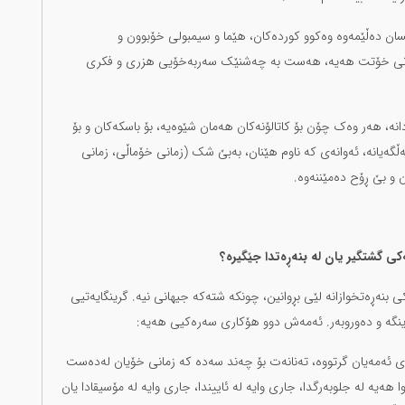
ان دەڵێمەوە وەکوو کوردەکان، هێما و سیمبولی خۆبوون و
انی خۆتت هەیە، هەست بە چەشنێک سەربەخۆیی هزری و فکری
نە، هەر وەک چۆن بۆ کاتالۆنەکان هەمان شێوەیە، بۆ باسکەکان و بۆ
گەیانە، ئەوانەی کە ناوم هێنان، بەبێ شک (زمانی خۆماڵی، زمانی
 و بێ ڕۆح دەمێننەوە.
ی گشتگیر یان لە بنەڕەتدا جێگیرە؟
کی بنەڕەتخوازانە لێی بڕوانین، چونکە شتەکە جیهانی نیە. گرینگایەتیی
 ژینگە و دەوروبەر. ئەمەش دوو هۆکاری سەرەکیی هەیە:
گەی ئەمەیان گرتووە، تەنانەت بۆ چەند سەدە کە زمانی خۆیان لەدەست
هەیە لە جلوبەرگدا، جاری وایە لە ئاییندا، جاری وایە لە مۆسیقادا یان