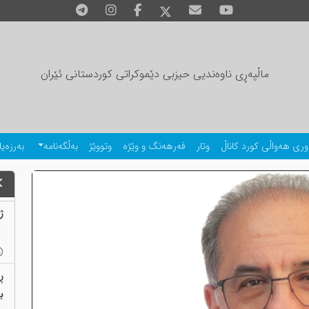
ماڵپەڕی ناوەندیی حیزبی دێموکراتی کوردستانی ئێران
وری هەواڵی کورد کاناڵ
وتار
فەرهەنگ و وێژە
وتووێژ
بەڵگەنامە
بەرزەیا
ژمارەی
ڕ
بەب