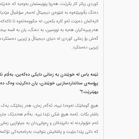
کوردی زیاتر کار بکرێت، هەروا پێویستمان بەوەیە کە خەزێنە
دەنگ بڵاوببێتەوە بە شێوەی دیجیتاڵ لەسەر سۆشیاڵ مێدیا 
لایەکمان دەبێت ئەو کارە بکەین، لە حکوومەتەوە تا تاکەک
هەرچییەکیان هەیە بە نووسین، بە دەنگ، یان بە قسە بیخەن
گەش بۆ زمانی کوردی لە دنیای دیجیتاڵ و ژیریی دەستکرددا
ژیریی دەستکرد.
ئێمە باس لە خوێندن بە زمانی دایکی دەکەین، بەڵام ئایا
پڕۆسەی ستانداردسازیی خوێندن، یان دەکرێت وەک دەو
بهێنرێت؟"
هیچ گومانێک لەوەدا نییە، ئەگەر زمان، هەر زمانێک، یەک 
باشتر بکات. ئەمە هیچ شکی تێدا نییە. بەڵام هەندێک جاریش
ئەم خۆبواردنە لە دانپێدانان و ڕەوایی‌دان بە جیاوازیی زم
کە دانی پێدا بنێیت و پاشانیش بتوانیت بەرنامەیەکی تۆکمە