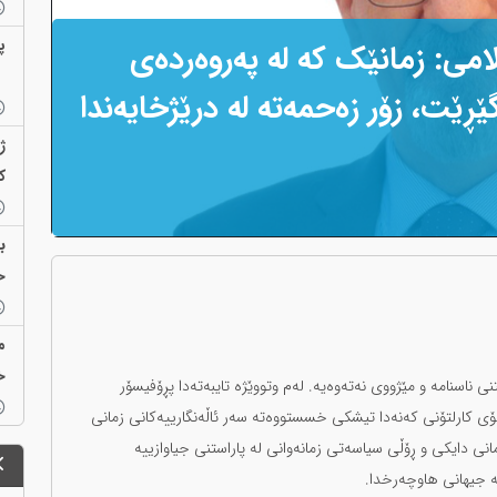
پ
می: زمانێک کە لە پەروەردەی
ێت، زۆر زەحمەتە لە درێژخایەندا
ژ
ک
ب
ح
م
خ
ستنی ناسنامە و مێژووی نەتەوەیە. لەم وتووێژە تایبەتەدا پڕۆفیسۆر
ۆی کارلتۆنی کەنەدا تیشکی خسستووەتە سەر ئاڵەنگارییەکانی زمانی
ی دایکی و ڕۆڵی سیاسەتی زمانەوانی لە پاراستنی جیاوازییە
ە جیهانی هاوچەرخدا.