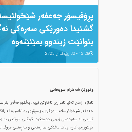
پڕۆفیسۆر جەعفەر شێخولئیسلا
گشتیدا دەورێکی سەرەکی نەگێڕ
بتوانێت زیندوو بمێنێتەوە
13:28 - 30 رێبەندان 2725
وتووێژ: شەهرام سوبحانی
ئاماژە: زمان تەنیا ئامرازی ئاخاوتن نییە، بەڵکوو قەڵای پارا
جەعفەر شێخولئیسلامی موکری، پسپۆڕی زمانناسییە لە زانک
کوردی لە سەردەمی ژیریی دەستکرد، گرنگیی خوێندن بە زمان
کولتوورییەکان، وەک مافێکی سەرەتایی و بنەڕەتیی مرۆڤ ل