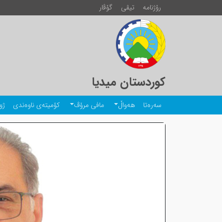
رۆژنامە
تیڤی
گۆڤار
کوردستان میدیا
سەرەتا
هەواڵ
مافی مرۆڤ
کۆمیتەی ناوەندی
ژو