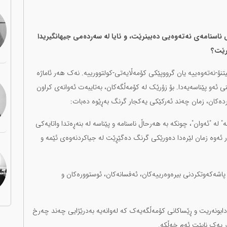
 ناسنامەی نەتەوەیی دەبینرێت، و ئایا لە سەردەمی جیهانگیریدا
رێت؟
نۆ-نەتەوەییە یان گرووپێکی کۆمەڵایەتی-کولتوورییە. نەک هەر ئاماژە
ی ئەو پێناسەیەدا. بۆ زۆرێک لە کۆمەڵگەکان، بەتایبەت ئەوانەی کراون
ردەکان، زمان چەند ئەرکێکی یەکجار گرنگ بەڕێوە دەبات:
لە "ئەوان"، چونکە بە هەرحاڵ ناسنامە و پێناسە لە بنەڕەتدا واتایەکی
ر ئەوە زمان لێرەدا دەورێکی گرنگ دەگێڕێت لە جیاکردنەوەی ئێمە و
 پاشەکەوتکردنی بیرەوەرییەکان، ئەفسانەکان، ئوستوورەکان و
 دابونەریت و ڕێساکانی کۆمەڵگەیەک کە لەوانەیە بەدرێژایی چەند چەرخ
ر یەک نابێت ئەم خەڵکە.