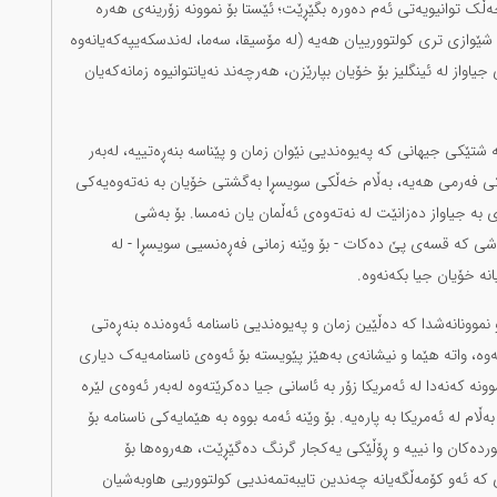
ڵک توانیویەتی ئەم دەورە بگێڕێت؛ ئێستا بۆ نموونە زۆرینەی هەرە
شێوازی تری کولتوورییان هەیە (لە مۆسیقا، سەما، لەندسکەیپەکەیانەوە
اواز لە ئینگلیز بۆ خۆیان بپارێزن، هەرچەند نەیانتوانیوە زمانەکەیان
شتێکی جیهانی کە پەیوەندیی نێوان زمان و پێناسە بنەڕەتییە، لەبەر
انێکی فەرمی هەیە، بەڵام خەڵکی سویسڕا بەگشتی خۆیان بە نەتەوەیەکی
 بە جیاواز دەزانێت لە نەتەوەی ئەڵمان یان نەمسا. بۆ بەشی
شی کە قسەی پێ دەکات - بۆ وێنە زمانی فەڕەنسیی سویسڕا - لە
انە خۆیان جیا بکەنەوە.
و نموونانەشدا کە دەڵێین زمان و پەیوەندیی ناسنامە ئەوەندە بنەڕەتی
، واتە هێما و نیشانەی بەهێز پێویستە بۆ ئەوەی ناسنامەیەک دیاری
نە کەنەدا لە ئەمریکا زۆر بە ئاسانی جیا دەکرێتەوە لەبەر ئەوەی لێرە
ام لە ئەمریکا بە پارەیە. بۆ وێنە ئەمە بووە بە هێمایەکی ناسنامە بۆ
 کوردەکان وا نییە و ڕۆڵێکی یەکجار گرنگ دەگێڕێت، هەروەها بۆ
ەی کە ئەو کۆمەڵگەیانە چەندین تایبەتمەندیی کولتووریی هاوبەشیان