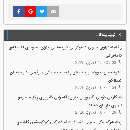
نوێترینەکان
ڕاگەیەندراوی حیزبی دێموکراتی کوردستانی ئێران بەبۆنەی ٨١ ساڵەی
دامەزرانی
09:03 - 15 گەلاوێژ 2726
عەرەبستان، تورکیە و پاکستان پەیماننامەیەکی بەرگریی هاوبەشیان
ئیمزا کرد
14:54 - 16 گەلاوێژ 2726
شیکاریی دۆخی ئابووریی ئێران: قەیرانی ئابووری ڕێژیم بەرەو
لێواری داڕمان دەبات
14:28 - 16 گەلاوێژ 2726
پێشمەرگەیەکی حیزبی دێموکرات لە کێبڕکێی کیۆکووشین کاراتەی