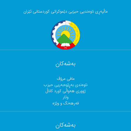
ماڵپەڕی ناوەندیی حیزبی دێموکراتی کوردستانی ئێران
بەشەکان
مافی مرۆڤ
ناوەندی بەڕێوەبەریی حیزب
ژووری هەواڵی کورد کاناڵ
وتار
فەرهەنگ و وێژە
بەشەکان