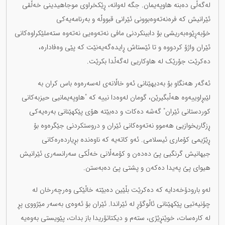
لەگەڵی دەبنە هاوپەیمان. جگە لەوانە، ڕێکخراوی موجاهیدینی خەڵقی
ئێرانیش کە فرەنەتەوەبوونی ئێرانی قبووڵە و بەرنامەیەکی
خۆبەڕێوەبەریشی بۆ دابینکردنی مافی نەتەوەیی نەتەوە ستەملێکراوەکانی
ئێران واژۆ کردووە و تا ئێستاش ڕایدەگەیەنێت کە پێی وەفادارە،
دەکرێت جۆرێک لە هاوکاریی لەگەڵدا بکرێت.
ئەگەر هەنگاو بۆ بەدیهێنانی ئەو خاڵانەی لەسەرەوە باس کران بە
لێبڕاوییەوە هەڵبگیرێن، گومان لەوەدا نییە کە "هاوپەیمانیی حیزبەکانی
کوردستانی ئێران" گەشە دەکات و دەبێتە هۆی پێکهێنانی بەرەیەکی
ڕزگاریخوازیی هەموو نەتەوەکانی ئێران و دروستکردنی جێگرەوە بۆ
ڕێژیمی کۆماری ئیسلامی. ئەو کاتەیە کە ناوەندە بڕیاردەرەکانی
جیهانیش گرنگیی پێ دەدەن و کۆمەڵانی خەڵکی سەرانسەری ئێرانیش
هیوای پێ پەیدا دەکەن و پشتی پێ دەبەستن.
لەو بارودۆخەدایە کە دەکرێت بڵێین دەبێتە خاڵێکی وەرچەرخان لە
چۆنیەتیی پێکهێنانی ئاڵوگۆڕ لە ئێراندا. ئێران بۆ ئەوەی بەسەر مێژووی پڕ
لە کارەسات، خوێنڕێژی، ستەم و دیکتاتۆریدا باز بدات، پێویستی بەوەیە