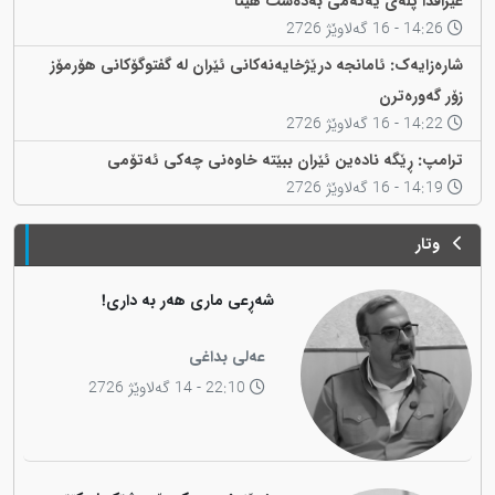
عێراقدا پلەی یەکەمی بەدەست هێنا
14:26 - 16 گەلاوێژ 2726
شارەزایەک: ئامانجە درێژخایەنەکانی ئێران لە گفتوگۆکانی هۆرمۆز
زۆر گەورەترن
14:22 - 16 گەلاوێژ 2726
ترامپ: ڕێگە نادەین ئێران ببێتە خاوەنی چەکی ئەتۆمی
14:19 - 16 گەلاوێژ 2726
وتار
شەڕعی ماری هەر بە داری!
عەلی بداغی
22:10 - 14 گەلاوێژ 2726