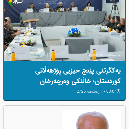
یەکگرتنی پێنج حیزبی ڕۆژهەڵاتی
کوردستان؛ خاڵێکی وەرچەرخان
08:04 - 7 رەشەمه 2725