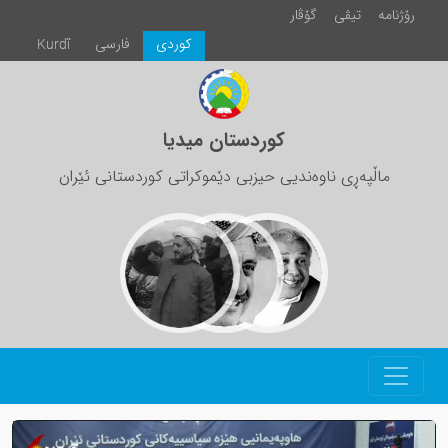
رۆژنامە
تیڤی
گۆڤار
كوردی
فارسی
Kurdî
کوردستان میدیا
ماڵپەڕی ناوەندیی حیزبی دێموکراتی کوردستانی ئێران