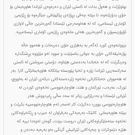
بهاوێژێت و هەوڵ بدات لە ئاستی ئێران و دەرەوەی ئێراندا هاوپەیمان بۆ
خۆی بدۆزێتەوە، تا ببێتە چەقی پڕۆژەی پێکهێنانی جێگرەوە بۆ ڕێژیمی
کۆماری ئیسلامی، کە لە هەلومەرجی ئێستادا گەورەترین خاڵی لاوازی
ئۆپۆزیسیۆن و گەورەترین هەلی مانەوەی ڕێژیمی کۆماری ئیسلامییە.
بزووتنەوەی کورد ئەگەر بە بەهێزی خۆی دەربخات و هەموو خاڵە
پۆزەتیڤەکانی خۆی بە جوانی بناسێنێت و سوود لەو مێژووە پڕشنگدارە
وەربگرێت کە لە خەباتدا بەدەستی هێناوە، دۆستی سروشتی لە ئاستی
سەرانسەریی ئێراندا زۆرە و تەنیا پێویستە بیانکاتە هاوپەیمانێکی کارا. بەر
لە هەمووان خەباتکارانی نەتەوە ژێردەستەکانی دیکەی ئێران لە بەلووچ،
تورک، عەرەب، تورکمان و هتد، هاوچارەنووسی نەتەوەی کوردن لە
ئێرانی ئێستادا و بەدرێژایی زیاتر لە سەد ساڵی ڕابردووش هەر
هاوچارەنووسی بوون؛ دەکرێت کار لەسەر ئەم هاوچارەنووسییە بکرێت و
ببێتە هاوپەیمانی. کاتێک بەرەیەکی بەرفراوان لە حیزب و ڕێکخراوەکانی
نەتەوە ستەملێکراوەکانی ئێران دروست ببێت، گومان لەوەدا نییە کە
هێزە دێموکرات و چەپەکانی ئێرانیش گرنگی بەو بەرەیە دەدەن و