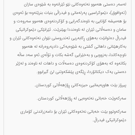
لەسەر دەستی هەموو نەتەوەکانی نێو ئێرانەوە بە شێوەی سازان
(تەوافوق)، دێموکراسیی پەرلەمانی و فیدراڵی بنیات بنرێتەوە؛ بۆ ئەوەی
بۆ هەمیشە کۆتایی بە ناوەندگەرایی و کۆکردنەوەی هەموو سەروەت و
سامان و دەسەڵاتی ئێران لە ناوەنددا بهێنرێت. ئێرانێکی دێموکراتیکی
فیدراڵ دەتوانێت بەهۆی ڕکابەریی تەندروستی نێوان نەتەوەکانی ئێران و
بەکارهێنانی داهاتی گشتی بە شێوەیەکی دادپەروەرانە لە هەموو
ناوچەکاندا، بەزوویی و بەخێرایی گەشە بکات و تۆڵەی ئەو سەد ساڵە
بکاتەوە کە بەهۆی کۆکردنەوەی دەسەڵات و داهات لە ناوەند و لەژێر
دەستی یەک دیکتاتۆردا، ڕێگەی پێشکەوتنی لێ گیرابوو.
پیرۆز بێت هاوپەیمانیی حیزبەکانی ڕۆژهەڵاتی کوردستان.
سەرکەوێت خەباتی نەتەوەیی لە ڕۆژهەڵاتی کوردستان.
سەرکەوتوو بێت خەباتی نەتەوەکانی ئێران بۆ دامەزراندنی کۆماری
دێموکراتیکی فیدراڵ.