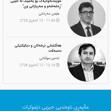
خوێندنەوەیەک بۆ بەشێک لە کتێبی
"ڕەشەشەو و سەربازانی ون"
هێمن مەردانی
11:43 - 13 گەلاوێژ 2726
هەڵکشانی نرخەکان و دیالێکتیکی
دەسەڵات
ئەمیر سوڵتانی
12:14 - 12 گەلاوێژ 2726
ماڵپەڕی ناوەندیی حیزبی دێموکرات