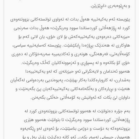
و بەڕێوەبەری دابڕێژرێن.
پێویستە ئەم یەکیەتییە هەوڵ بدات لە تەواوی توانستەکانی بزووتنەوەی
کورد لە ڕۆژهەڵاتی کوردستاندا سوود وەربگرێت؛ هەوڵ بدات سەرنجی
حیزبەکانی دەرەوەی یەکیەتییەکەش بۆ لای خۆی، یان لانی کەم بۆ
هاوکاری لە هەندێک پڕۆژەدا ڕابکێشێت. پێویستە کەسایەتییە سیاسی،
کۆمەڵایەتی، فەرهەنگی، هونەری و ئەکادیمییە سەربەخۆکان لە دەوری
خۆی کۆ بکاتەوە و لە پسپۆڕی و ئەزموونەکانیان کەڵک وەربگرێت.
هەموو ئەندامان و لایەنگرانی ئەو حیزبانەی کە لەو یەکیەتییەدا
بەشدارن، لە کاروبارەکاندا بەکار بهێنێت، پەیوەندیی بەردەوامی لەگەڵیان
هەبێت و بڕیارەکان و بەڵگەنامەکانی یەکیەتییەکەیان پێ بگەیەنێت و
داوایان لێ بکات کە ئەوانیش بە کۆمەڵانی خەڵکی بگەیەنن.
بەم جۆرە دەتوانێت لە هەموو توانستەکانی بزووتنەوەی کورد لە
ڕۆژهەڵاتی کوردستاندا سوود وەربگرێت تا بتوانێت هەموو هێزی
بزووتنەوەکە بە دۆست و دوژمن بناسێنێت، بۆ ئەوەی لەو ڕێگەیەوە
هەمووان حیسابی لەسەر بکەن. ئەو کاتە دەکرێت زۆرتر پەل و پۆ