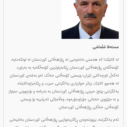
مستەفا شڵماشی
لە کاتێکدا کە هەستی نەتەوەیی لە ڕۆژهەڵاتی کوردستان لە لوتکەدایە،
کۆمەڵگەی ڕۆژهەڵاتی کوردستان ڕێکخراوترین کۆمەڵگەیە بە بەراورد
لەگەڵ ناوچەکانی ئێران؛ ویستی کۆمەڵانی خەڵک لەو بەشەی کوردستان
لە هەموو کاتێک زیاتر خوازیاری یەکگرتنی حیزب و ڕێکخراوەکانیانە.
یەکگرتنی پێنج حیزبی ڕۆژهەڵاتی کوردستان بە بەرنامە و بۆچوونی جیاواز
و بە مێژووی خەباتی جۆراوجۆرەوە، وەڵامێکی ئەرێنییە بۆ ویستی
کۆمەڵانی خەڵکی ڕۆژهەڵاتی کوردستان.
ئەم یەکگرتنە، بزووتنەوەی ڕزگاریخوازیی ڕۆژهەڵاتی کوردستان بەتایبەتی