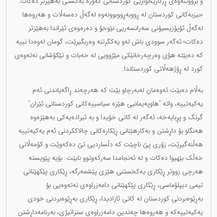
و بزووتنەوەی ڕزگاریخوازیی کوردستانی گەورە بەگشتی بەهێزتر دەکات.
حیزبەکانی کوردستان لە ڕووبەڕووبوونەوە لەگەڵ دەسەڵات و هەروەها
لەگەڵ ئۆپۆزیسیۆنی سەرانسەریی نێوخۆ و دەرەوەی ئێراندا بەهێزتر
دەکات؛ ئەگەر سوودی باش لەو یەکگرتنە وەربگیرێت، گومان لەوەدا نییە
کە دەبێتە هۆی وەرچەرخانێکی مێژوویی لە خەبات و تێکۆشانی نەتەوەی
کورد لە ڕۆژهەڵاتی کوردستاندا.
بەڵام دەبێت ئەوەمان لەبەرچاو بێت کە هەرچەند ڕاگەیاندنی ئەم
یەکیەتییە، واتە "هاوپەیمانیی هێزە سیاسییەکانی کوردستانی ئێران"
گرنگ و پڕبایەخە، ئەگەر لە کاتی خۆیدا و بە ئیرادەیەکی بەهێزەوە
هەنگاو بۆ داڕشتن و بەکارهێنانی ڕێکارەکانی چالاککردنی ئەم یەکیەتییە
هەڵنەگیرێت، زۆری پێ ناچێت کە دڵساردیی تێ دەکەوێت و کۆمەڵانی
خەڵک بێهیوا دەکات و لە ئەنجامدا سەرکەوتوو نابێت. بۆیە پێویستە
هەرچی زووتر ڕێکاری یەکخستنی هێزی پێشمەرگە، ڕێکاری پێکهێنانی
تیمی دیپلۆماسی، ڕێکاری پێکهێنانی دامەزراوەی نەتەوەیی بۆ
بەڕێوەبردنی کوردستان لە کاتی ئازادیدا، ڕێکاری بەڕێوەبردنی خودی
یەکیەتییەکە و هەروەها چەندین دامەزراوەی ستراتیژی، بەرنامەداڕشتن