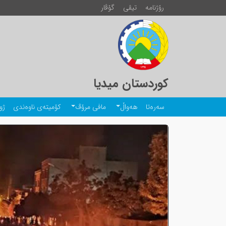
رۆژنامە
تیڤی
گۆڤار
کوردستان میدیا
سەرەتا
هەواڵ
مافی مرۆڤ
کۆمیتەی ناوەندی
ژو