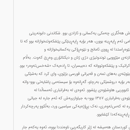
ەتەکەش هەڵگری چەمکی یەکسانی و ئازادی بوو. شکاندنی دابونەریتی
ی ئەم ڕاپەڕینە بوون، هەر بۆیە ڕاپەڕینێکی پێشکەوتنخوازانە بوو کە تا
ەڕاستدا لە ڕووی ئامانج و نێوەڕۆکی یەکسانیخوازانە و
بازنەی مێژوویی توندوتیژی دژی ژنان و دیکتاتۆری وەڕێ کەوت. بەڵام
کراتیک و پێشکەوتووانە کە دەبیسران، تا ڕادەیەک «شەخس‌تەوەر» بوو.
 بێوێنەی بەهای تمەن و قەیرانی قورسی بژێوی، وای کرد کە بەشێکی
هەر بۆیە دروشمێکی بەرچاو، گەڕانەوە بۆ سیستەمی پاشایەتی بوو؛ واتە
ابووریی هاوشێوەی پێشوو. ئەوەی لە بەفرانباری ئەمساڵدا لە
شەقامەکانی تاران و شارەکانی دیکە ڕابرد، تا ڕادەیەک هاوشێوەی بەفرانباری ١٣٥٧ بوو؛ بە جیاوازییەش کە ئەم جارە لە جیاتی
ۆرە لە کەس‌تەوەری، نەک پڕۆژەیەکی سیاسیی ورد، بەڵکوو پەرچەکردار
اپەڕینەکەدا کێشابوو.
کوردستان هەمیشە لە ژێر کاریگەریی ناوەنددا بووە، ئەوە یەکەم جار