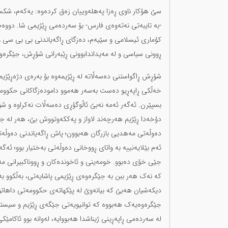
-بە تایبەتی نەتەوەی فارس- بۆ سەردەمی ڕێژیمی شا. دووەم،
کۆماری ئیسلامی و سێیەم، دەزگای ڕاگەیاندنی بی بی سی و ب
ڕوونی سیاسی و لە مەیداندابوونی ڕێبەرانی شۆڕش، جێگرەوە
شۆڕش ڕاگواستنی دەسەڵاتە لە ڕێژیمەوە بۆ بەرەی دژەڕێژیم
خەڵکی ڕاپەڕیو دەست بەسەر هەموو دامودەزگاکانی حکوومەت
بسپێرن. ئەگەر ئەمە نەبێ ئاڵوگۆڕی دەسەڵات نەکراوە و ش
دەوڵەتی مەهدیی بازرگان هەبوون؛ پاش ڕاگەیاندنی دەوڵەتی با
ئەم بێلایەنییە بە واتای ڕووخانی دەوڵەتی بەختیار بوو؛ ئەگ
جێی خۆی دەبوو. خومەینی و ئاخوندەکان و ڕووناکبیرانی م
کە نەک هەر ببن بە جێگرەوەی ڕێژیمی پاشایەتی، بەڵکوو بە
دیکەشیان هەبێ کە بیانەوێ لە پێکهاتەی حکوومەتی داهاتو
جێگرەوەیەک هەبووە کە توانیویەتی جێگەی ڕێژیم و سیستە
لە سەردەمی ڕاپەڕینی ژیناشدا هەبووایە، لەوانە بوو ئاکامێک