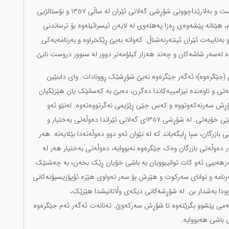
سێ هۆکار ناوی ڕەزا پەهلەوییان زەق کردەوە: یەکەم، شکست و بەلارێداچوونی شۆڕشی گەلانی ئێران لە ساڵی ١٣٥٧ و نۆستالژیی
 هێنانە پێشەوەی ڕەزا پەهلەوی لە لایەن ئیسرائیلەوە بۆ ترساندنی
ەتایبەت ئێران ئینتەرنەشناڵ. کەواتە بەبێ ڕێکخراوە و بەرنامەیەکی
 لەسەر شاشەکان و چەند هەزار کیلۆمەتر دوور لە سنوور دروست نابێ.
 (جێگرەوە)؛ ئەگەر جێگرەوە نەبێ شۆڕشێک ڕوونادات. وای دابنێین
ی و ناوەندە نیزامییەکاندا دەگرن، دەبێ بە کەسانێک یان هێزێکیان
ۆڕش سەرنەکەوتووە و کەس جێی ڕێژیمی نەگرتووەتەوە. لەنێو ئەو
دۆخەدا ڕێژیم هەرچەند لاواز و پەککەوتووش بێ، هەر لە جێی خۆیەتی. لە شۆڕشی ١٣٥٧ی گەلانی ئێراندا دەوڵەتی بەختیار و
زرگان، سپا ڕایگەیاند کە لە نێوان ئەو دوو دەوڵەتەدا بێلایەنە. هەر
ەر دەوڵەتی بازرگان وەک جێگرەوە نەبووایە، دەوڵەتی بەختیار هەر لە
ەزهەبیی ئەو کات توانیبوویان بە باشی خۆیان ڕێک بخەن، بە چەشنێک
رنامە و توانای سەرکوت و هێرش بۆ سەر تەواوی هێزە ئۆپۆزیسیۆنەکانی
ودا بەشدار بن. لە شۆڕشەکانی دیکەی وڵاتانیشدا هێزێک،
می پێشوو بگرێتەوە تا شۆڕش سەرکەوێ. تەنانەت ئەگەر ئەم جێگرەوە
ی باشی هەبووایە.