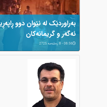
بەراوردێک لە نێوان دوو ڕاپەڕی
ئەگەر و گریمانەکان
08:56 - 8 رەشەمه 2725