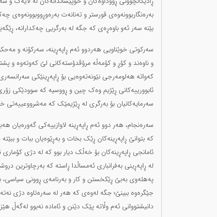
ڕادیکاڵچوونی ڕووداوەکان و خۆپێشاندانەکان لە لایەک و س
بەرەنگاربوونەوەی قورستر و تەنانەت بەرەوڕووبوونەوەی چە
بێنە سەر ئەو باوەڕەی کە جگە لە بەرگریی چەکدارانە، ڕێگەیە
سەرکوتی خوێناویی هەردوو ئەم ڕاپەڕینە، سەرکۆنە و مەحکوو
و ناوەند و کۆڕ و کۆمەڵە مرۆڤدۆستەکانی لێ کەوتەوە و پشتی
کەواتە هەلومەرجی نێونەتەوەیی بۆ ڕاپەڕینێکی سەرانسەری 
ئابوورییەکانی ڕێژیم وەک چین و ڕووسیە کە سوودێکی زۆری ئا
سەرمایەکانیان بۆ بەرگری لە ڕێژیمێک کە مەشرووعییەتی خە
سەرەنجام، هەر دوو ئەم ڕاپەڕینە لاوازییەکی گەورەیان هەب
کە بتوانێ ڕاپەڕینەکان ڕێک بخات و بەڕێوەیان ببات و ببێتە 
ئامانجی ڕاپەڕینەکان بۆ خەڵک دیار بوو کە لە دژی کۆماری ئ
لە ڕاپەڕینی بەفرانباری ئەمساڵدا ڕاستە کە بەرچاوترین دروشم
پەهلەوی بەبێ ڕێکخستن و کار و بەرنامەی ڕوونی سیاسی، بە
جێگرەوە ببینێ؛ جگە لەوەی کە هەر لە سەرەتاوە دژی نەت
دانیشتووانی ئەم وڵاتە پێک دێنن و ئامادە نەبوو لەگەڵ هێز