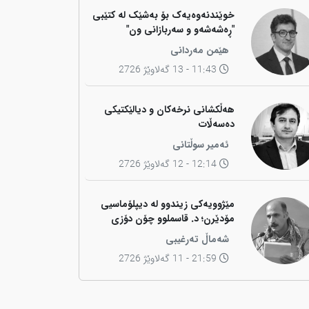
خوێندنەوەیەک بۆ بەشێک لە کتێبی
"ڕەشەشەو و سەربازانی ون"
هێمن مەردانی
11:43 - 13 گەلاوێژ 2726
هەڵکشانی نرخەکان و دیالێکتیکی
دەسەڵات
ئەمیر سوڵتانی
12:14 - 12 گەلاوێژ 2726
مێژوویەکی زیندوو لە دیپلۆماسیی
مۆدێرن؛ د. قاسملوو چۆن دۆزی
کوردی لە شاخەوە گواستەوە بۆ
شەماڵ تەرغیبی
ناوەندە بڕیاردەرەکانی جیهان؟
21:59 - 11 گەلاوێژ 2726