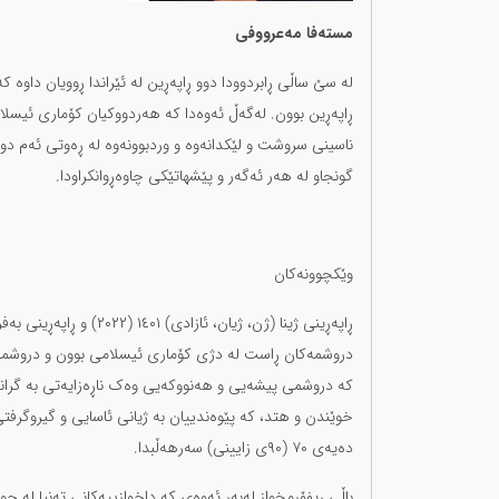
مستەفا مەعرووفی
لە سێ ساڵی ڕابردوودا دوو ڕاپەڕین لە ئێراندا ڕوویان داوە
ڕاپەڕین بوون. لەگەڵ ئەوەدا کە هەردووکیان کۆماری ئیسلامی
ناسینی سروشت و لێکدانەوە و وردبوونەوە لە ڕەوتی ئەم دوو 
گونجاو لە هەر ئەگەر و پێشهاتێکی چاوەڕوانکراودا.
وێکچوونەکان
دروشمەکان ڕاست لە دژی کۆماری ئیسلامی بوون و دروشم
کە دروشمی پیشەیی و هەنووکەیی وەک ناڕەزایەتی بە گرانی
خوێندن و هتد، کە پێوەندییان بە ژیانی ئاسایی و گیروگرفتی
دەیەی ٧٠ (٩٠ی زایینی) سەرهەڵبدا.
باڵی ڕیفۆرمخواز لەبەر ئەوەی کە داخوازییەکانی تەنیا لە چو