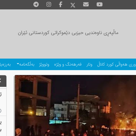
ماڵپەڕی ناوەندیی حیزبی دێموکراتی کوردستانی ئێران
وری هەواڵی کورد کاناڵ
وتار
فەرهەنگ و وێژە
وتووێژ
بەڵگەنامە
بەرزەیا
ژمارەی
ڕ
بەب