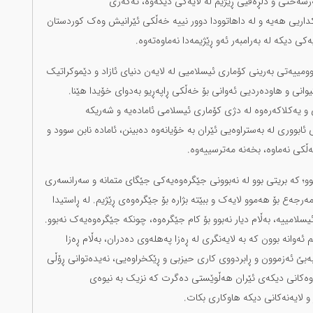
ەرسەختی و دڵڕەقیی ڕێژیم لە لایەکی دیکەوە، ئەگەری
کداریی هەیە و لە داهاتوودا دوور نییە خەڵکی ئێرانیش وەک کوردستان
کی دیکە لە بەرامبەر ئەو ڕێژیمەدا نەماوەتەوە.
مییەتی بەرینی کۆماری ئیسلامیی لە لایەن دنیای ئازاد و دێموکراتیک
وانی و هاودەردیی ئەوانی بۆ خەڵکی ڕاپەڕیو بەدوای خۆیدا هێنا.
و یەکلاکەرەوە لە دژی کۆماری ئیسلامی ئامادەیە و شەریکە
بووری لە بەستراوەیی ئێران بە خۆیانەوە دەبینن، ئامادە نابن سوود و
ڵکی نەماوە، بخەنە مەترسییەوە.
وو؛ کە بریتی بوو لە نەبوونی جێگرەوەیەکی جێگای متمانە و سەرانسەری
مەرجەع بۆ هەموو لایەک و ببێتە بژارە بۆ جێگرەوەی ڕێژیم. لە ڕاستیدا
یسلامییە، بەڵام دیار نەبوو بۆ کام جێگرەوە، چونکە جێگرەوەیەک نەبوو.
 ئەوانە بوون کە بە لایەنگری لە ڕەزا پەهلەوی دەدران، بەڵام ڕەزا
بێ ئەزموون و ڕابردووی کاری حیزبی و ڕێکخراوەیی، نەیدەتوانی ڕۆڵی
ەوەکانی دیکەی ئێران هەڵوێستی دەگرت کە نزیک بە نیوەی
 و لایەنەکانی دیکە هاوکاری بکات.