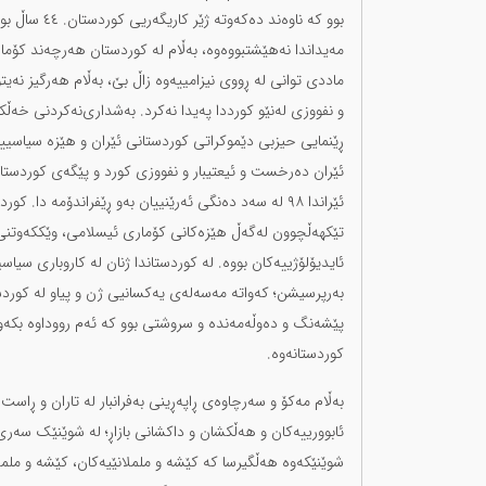
بوو کە ناوەن
مەیداندا نەهێشتبووەوە، بەڵام لە کوردستان هەرچەند کۆم
ماددی توانی لە ڕووی نیزامییەوە زاڵ بێ، بەڵام هەرگیز نە
ئێران دەرخست و ئیعتیبار و نفووزی کورد و پێگەی کوردستان
ئێراندا ٩٨ لە سەد دەنگی ئەرێنییان بەو ڕێفراندۆمە 
تێکهەڵچوون لەگەڵ هێزەکانی کۆماری ئیسلامی، وێککەوتنی ب
ئایدیۆلۆژییەکان بووە. لە کوردستاندا ژنان لە کاروباری سی
بەرپرسیشن؛ کەواتە مەسەلەی یەکسانیی ژن و پیاو لە کوردس
پێشەنگ و دەوڵەمەندە و سروشتی بوو کە ئەم رووداوە بکەو
کوردستانەوە.
بەڵام مەکۆ و سەرچاوەی ڕاپەڕینی بەفرانبار لە تاران و ڕاست «
ئابوورییەکان و هەڵکشان و داکشانی بازاڕ؛ لە شوێنێک سەری 
شوێنێکەوە هەڵگیرسا کە کێشە و ململانێیەکان، کێشە و ململ