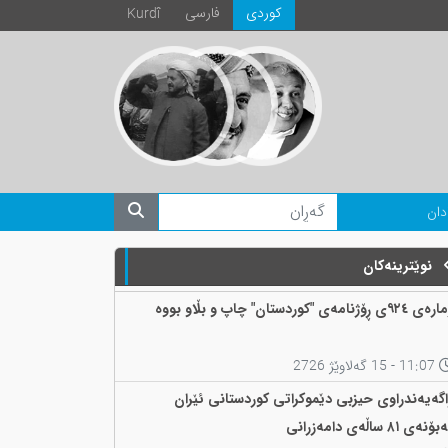
كوردی
فارسی
Kurdî
دان
نوێترینەکان
 ٩٢٤ی ڕۆژنامەی "کوردستان" چاپ و بڵاو بووە
11:07 - 15 گەلاوێژ 2726
اگەیەندراوی حیزبی دێموکراتی کوردستانی ئێران
ۆنەی ٨١ ساڵەی دامەزرانی