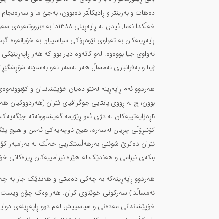
دەهات و بەرینتر و ڕادیکاڵتر دەبوون، بەجێ ما و سەرەنجام ل
خەڵکدا نەما. ئیدی لە ڕاپەڕینی 
ڕاپەڕینەکان بە تەواوی نێوەڕۆکی سیاسییان بە خۆیانەوە گ
تەواوی جیا بووەوە. لەو کاتەوە دیار بوو کە هەر ڕاپەڕینێکی 
ژینا و بەفرانباری ئەمساڵ هەر لەسەر ئەو بەستێنە شۆڕشگێڕانە
هەردوو ئەم ڕاپەڕینە لەنێو دەیان خۆپێشاندان و کۆبوونەوەی
ناڕەزایەتییەکان لە دژی ئەو ڕێژیمە گەیشتوونەتە جێگەیەک 
کۆنتڕۆڵی چڕیان لەسەرە، هیچ ناوچەیەکی ئەمن و هیچ پێگە
ئێران دەکرێ شوێنی بەرهەڵستکاریی خەڵک لە بەرامبەر کۆما
بنکەی نیزامی و هەندێک لە هێزە نیزامییەکان ڕیزەکانی خۆی
هەردوو ڕاپەڕینەکە بە چەکی دەستی و هەندێک جار بە چەکی 
ئەمساڵدا) سەرکوتی خوێناوی کران. هەر وەک چۆن ویست و دا
خۆپێشاندانی مەدەنی و سیاسییش لەم دوو ڕاپەڕینەی دوایی