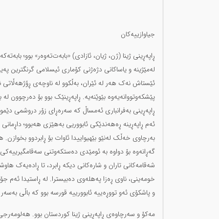
جیاوازییەکان
ڕاپەڕینی ژینا (ژن، ژیان، ئازادی) «بابەت‌تەوەر» بوو؛ باب
لەمێژینە و یاساکانی دژەژنی کۆماری ئیسلامی گرنگترین پەیام
ئێستاش نەک هەر لە ئێران، بەڵکوو لە ناوچەی ڕۆژهەڵاتی نێو
پێشکەوتووانەیەوە بێوێنەیە. ڕاپەڕینێک بوو بۆ دەرچوون لە 
ڕاپەڕینی بەفرانباری ئەمساڵ کە سەرەڕای زۆر دروشمی دێمو
ئەم ڕاپەڕینە ڕەهەندێکی ئابووریی بەهێزی هەبوو؛ داڕمانی
بەرچاوی خەڵک لەنێو بێهیواییدا ئاوات بۆ ڕابردوو بخوازن. 
گەڕانەوە بۆ دواوە بە ئومێدی دەستکەوتنی سەقامگیرییەکی ئ
خومەینی، ناوی ڕەزا پەهلەوی دەبیسترا. لە ڕاستیدا ئەم ج
و پاشکۆی ئەو تووڕەییە ئابوورییە قورسە بوو کە باڵی بەسەر ڕ
مەکۆ و سەرچاوەی ڕاپەڕینی ژینا کوردستان بوو. هەلومەرجی 