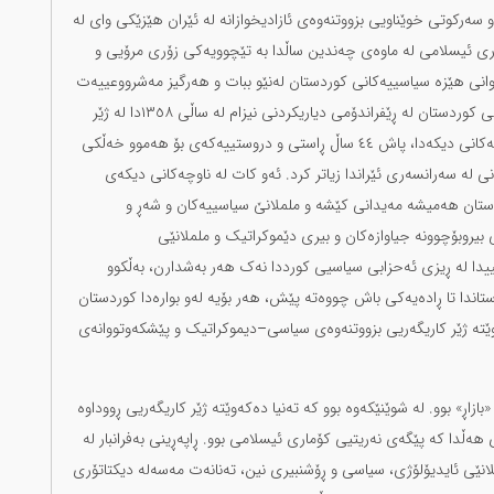
د دەکەوتە ژێر کاریگەریی کوردستان. ٤٤ ساڵ بوو سەرکوتی خوێناویی بزووتنەوەی ئازادیخوازانە لە ئێران هێزێکی وای لە
اری ئیسلامی لە ماوەی چەندین ساڵدا بە تێچوویەکی زۆری مرۆیی و
یتوانی هێزە سیاسییەکانی کوردستان لەنێو ببات و هەرگیز مەشرووعییەت
و نفووزی لەنێو کورددا پەیدا نەکرد. بەشداری‌نەکردنی خەڵکی کوردستان لە ڕێفراندۆمی دیاریکردنی نیزام لە ساڵی ١٣٥٨دا لە ژێر
ڕێنمایی حیزبی دێموکراتی کوردستانی ئێران و هێزە سیاسییەکانی دیکەدا، پاش ٤٤ ساڵ ڕاستی و دروستییەکەی بۆ هەموو خەڵکی
ی لە سەرانسەری ئێراندا زیاتر کرد. ئەو کات لە ناوچەکانی دیکەی
دا. کوردستان هەمیشە مەیدانی کێشە و ململانێ سیاسییەکان و شەڕ و
یروبۆچوونە جیاوازەکان و بیری دێموکراتیک و ململانێی
اسییدا لە ڕیزی ئەحزابی سیاسیی کورددا نەک هەر بەشدارن، بەڵکوو
تاندا تا ڕادەیەکی باش چووەتە پێش، هەر بۆیە لەو بوارەدا کوردستان
ێتە ژێر کاریگەریی بزووتنەوەی سیاسی–دیموکراتیک و پێشکەوتووانەی
بازاڕ» بوو. لە شوێنێکەوە بوو کە تەنیا دەکەوێتە ژێر کاریگەریی ڕووداوە
هەڵدا کە پێگەی نەریتیی کۆماری ئیسلامی بوو. ڕاپەڕینی بەفرانبار لە
انێی ئایدیۆلۆژی، سیاسی و ڕۆشنبیری نین، تەنانەت مەسەلە دیکتاتۆری