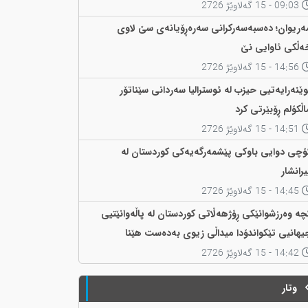
09:03 - 15 گەلاوێژ 2726
ەریوان؛ دەسبەسەرکرانی سەرەڕۆیانەی سێ لاوی
ەڵکی ئاوایی نێ
14:56 - 15 گەلاوێژ 2726
وێنەرایەتیی حیزب لە ئوسترالیا سەردانی سێناتۆر
اڵکۆلم ڕۆبێرتی کرد
14:51 - 15 گەلاوێژ 2726
ۆچی دوایی باوکی پێشمەرگەیەکی کوردستان لە
یرانشار
14:45 - 15 گەلاوێژ 2726
چە وەرزشوانێکی ڕۆژهەڵاتی کوردستان لە پاڵەوانێتیی
یهانیی تێکواندۆدا میداڵی زیوی بەدەست هێنا
14:42 - 15 گەلاوێژ 2726
وتار