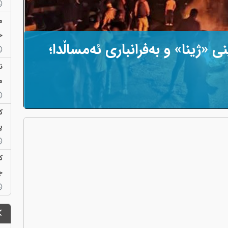
م
خ
نی «ژینا» و بەفرانباری ئەمساڵدا؛
ن
م
ک
پ
ک
ج