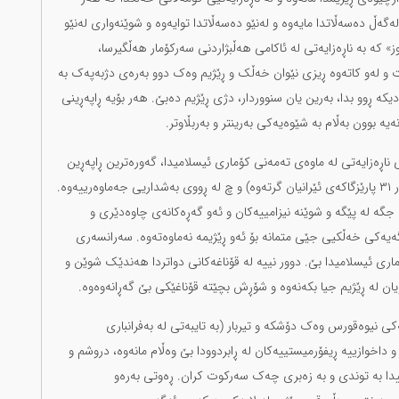
ەگەڵ دەسەڵاتدا مایەوە و لەنێو دەسەڵاتدا توایەوە و شوێنەواری لەنێو
١٣٨٨دا بە «بزووتنەوەی سەوز» کە بە ناڕەزایەتی لە ئاکامی هەڵبژاردنی سەرکۆمار هەڵگیرسا،
رت و لەو کاتەوە ڕیزی نێوان خەڵک و ڕێژیم وەک دوو بەرەی دژبەپەک بە
دیکە ڕوو بدا، بەرین یان سنووردار، دژی ڕێژیم دەبێ. هەر بۆیە ڕاپەڕینی
یە بوون بەڵام بە شێوەیەکی بەرینتر و بەربڵاوتر.
 ناڕەزایەتی لە ماوەی تەمەنی کۆماری ئیسلامیدا، گەورەترین ڕاپەڕین
بوون؛ چ لە ڕووی پانتایی جوگرافیای ئێران (هەردووکیان هەر ٣١ پارێزگاکەی ئێرانیان گرتەوە) و چ لە ڕووی بەشداریی جەماوەرییەوە.
جگە لە پێگە و شوێنە نیزامییەکان و ئەو گەڕەکانەی چاوەدێری و
یەکی خەڵکیی جێی متمانە بۆ ئەو ڕێژیمە نەماوەتەوە. سەرانسەری
ری ئیسلامیدا بێ. دوور نییە لە قۆناغەکانی دواتردا هەندێک شوێن و
ان لە ڕێژیم جیا بکەنەوە و شۆڕش بچێتە قۆناغێکی بێ گەڕانەوەوە.
نیوەقورس وەک دۆشکە و تیربار (بە تایبەتی لە بەفرانباری
خوازییە ڕیفۆرمیستییەکان لە ڕابردوودا بێ وەڵام مانەوە، دروشم و
دا بە توندی و بە زەبری چەک سەرکوت کران. ڕەوتی بەرەو