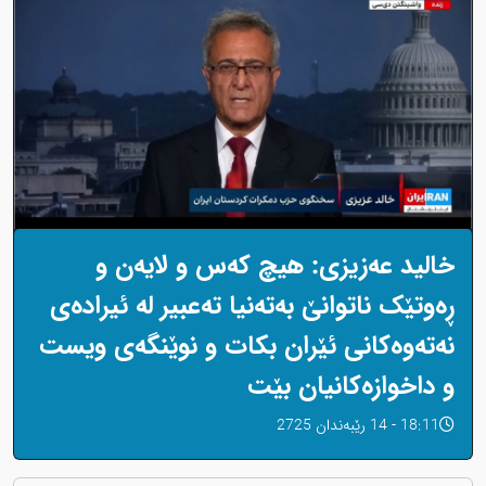
خالید عەزیزی: هیچ کەس و لایەن و
ڕەوتێک ناتوانێ بەتەنیا تەعبیر لە ئیرادەی
نەتەوەکانی ئێران بکات و نوێنگەی ویست
و داخوازەکانیان بێت
18:11 - 14 رێبەندان 2725