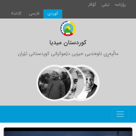
رۆژنامە
تیڤی
گۆڤار
كوردی
فارسی
Kurdî
کوردستان میدیا
ماڵپەڕی ناوەندیی حیزبی دێموکراتی کوردستانی ئێران