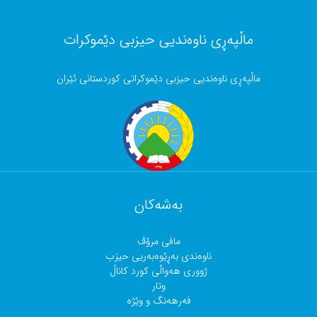
ماڵپەڕی ناوەندیی حیزبی دێموکرات
ماڵپەڕی ناوەندیی حیزبی دێموکراتی کوردستانی ئێران
بەشەکان
مافی مرۆڤ
ناوەندی بەڕێوەبەریی حیزب
ژووری هەواڵی کورد کاناڵ
وتار
فەرهەنگ و وێژە