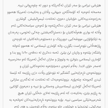
هێرشی نیزامی بۆ سەر ئێران ئەگەرێکە و دوور لە چاوەڕوانی نییە.
مەسەلە ئەوەیە کە کۆمەڵگەی جیهانی، وڵاتان و بەتایبەت ئەمریکا هەموو
بەرژەوەندییەکانی خۆیانیان دەوێ، تەنانەت ئیسڕائیلیش. گوشاری
هێرشی نیزامی بۆ سەر ئێران دەگەڕێتەوە بۆ ئەوەی سیاسەتەکانی ئەم
وڵاتە لە بواری هەوڵەکانیان بۆ دەستڕاگەیشتنی چەکی ئەتومی، پەرەدان
بە تێکنۆلۆژیی مووشەکیی دوورپێک و دەستێوەردانەکانیان لە ناوچەی
ڕۆژهەڵاتی نێوەڕاست بگۆڕن، واتە کۆماری ئیسلامی لە هەموو ئەوانە
پاشگەز بێتەوە و وازیان لێ بێنێ. ئەمە دەکرێ لە دەقەی ٩٠دا ڕوو بدا و
کۆماری ئیسلامی بتوانێ بە وتووێژ و سازان لەگەڵ ئەمریکا ئەو مەترسییە
لەسەر خۆی لابدا. بەڵام ئەوەی دەمێنێتەوە نەتەوەکانی ئێران و
بزووتنەوەی ناڕەزایەتیی گشتگیر لە نێوخۆی وڵات دژی ڕێژیمە کە ئێستا
ئیدی گەیوەتە چلەپۆپە. بزووتنەوەیەک کە تەنانەت لە ئەگەری سازانی
ئەمریکا لەگەڵ کۆماری ئیسلامییش وەستانی بۆ نییە و دەیەوێ کۆتایی
بە ڕێژیم بێنێ، بەتاینەت کە ئەم ڕێژیمە لەلای خەڵکی ئێران هیچ
شەرعییەتێکی سیاسیی نییە. بۆیە بزووتنەوە ناڕەزایەتییەکان لەوانەیە بە
سەرکوتی توندوتیژ و خوێناوی خاو ببنەوە، بەڵام ناوەستن و هەر ئەم