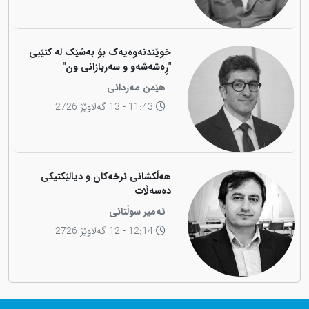
خوێندنەوەیەک بۆ بەشێک لە کتێبی
"ڕەشەشەو و سەربازانی ون"
هێمن مەردانی
11:43 - 13 گەلاوێژ 2726
هەڵکشانی نرخەکان و دیالێکتیکی
دەسەڵات
ئەمیر سوڵتانی
12:14 - 12 گەلاوێژ 2726