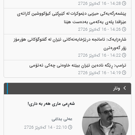
14:28 - 16 گەلاوێژ 2726
پێشمەرگەیەکی حیزبی دێموکرات لە کێبڕکێی کیۆکووشین کاراتەی
عێراقدا پلەی یەکەمی بەدەست هێنا
14:26 - 16 گەلاوێژ 2726
شارەزایەک: ئامانجە درێژخایەنەکانی ئێران لە گفتوگۆکانی هۆرمۆز
زۆر گەورەترن
14:22 - 16 گەلاوێژ 2726
ترامپ: ڕێگە نادەین ئێران ببێتە خاوەنی چەکی ئەتۆمی
14:19 - 16 گەلاوێژ 2726
وتار
شەڕعی ماری هەر بە داری!
عەلی بداغی
22:10 - 14 گەلاوێژ 2726