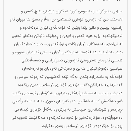
حیزبی دێموکرات و نەتەوەی کورد لە ئێران دوژمنی هیچ کەس و
لایەنێک نین کە دژبەری کۆماری ئیسلامی بن، بەڵام دەبێ هەمووان ئەو
ڕاستییە ببینین و دانی پێدا بنێین کە کۆمەڵگەی ئێران فرەنەتەوە و
فرەپێکهاتەیە. بۆیە هیچ کەس و لایەن و ڕەوتێک ناتوانێ بەتەنیا تەعبیر
لە ئیرادەی نەتەوەکانی ئێران بکات و نوێنگەی ویست و داخوازەکانیان
بێت. بەداخەوە هەتا ئێستا نەتەوەکانی ئێران بەختی ئەوەیان نەبووە و
شانسی ئەوەیان نەدراوەتێ ئەزموونی دێموکراسی و دەسەڵاتێکی
سیاسیی دێموکراتیکیان هەبێ و دەرفەتی ئەوەیان بۆ نەڕەخساوە
کۆمەڵگە بە دامەزراوە بکەن. بەڵام ئێمە گەشبینین کە ڕەوتە سیاسی و
کەسایەتییە خەباتگێڕەکانی دژبەری کۆماری ئیسلامی دەبێ پێکەوە
دابنیشن و باس لە نەخشەڕێیەکانی تێپەڕین لە کۆماری ئیسلامی بکەن؛
ئەو خەڵکەش کە لە شەقامن هەر ئەوەیان دەوێ. بەتایبەت کە وڵاتانی
بڕیاردەر و شوێندانەری جیهانیش بە پارێزەوە لەگەڵ کۆماری ئیسلامی
دەجووڵێنەوە. هۆکارەکەشی بۆ ئەوە دەگەڕێتەوە هەتا ئێستا ئاسۆیەکی
ڕوون بۆ جێگرەوەی کۆماری ئیسلامی بەدی نەکراوە.