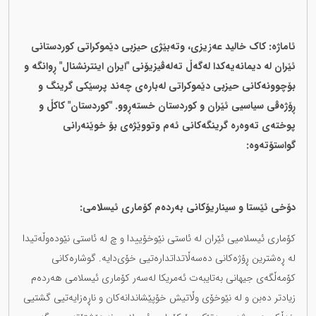
ئاماژە: کاک خالید عەزیزی، وتەبێژی حیزبی دێموکراتی کوردستانی
ئێران لە دیمانەیەکدا لەگەڵ تەلەڤیزیۆنی "ایران اینترنشنال" ڕوانگە و
بۆچوونەکانی حیزبی دێموکراتی لەبارەی چەند پرسێکی گرینگ و
ڕۆژەڤی سیاسیی ئێران و کوردستان خستەڕوو. "کوردستان" کاکڵ و
پوختەی تەوەرە گرینگەکانی ئەم وتووێژەی بۆ خوێنەرانی
گواستۆتەوە:
دۆخی ئێستا و سیناریۆکانی بەردەم کۆماری ئیسلامی:
کۆماری ئیسلامیی ئێران لە ئاستی نێوخۆییدا و چ لە ئاستی نێودەوڵەتیدا
لە ڕەشترین ڕۆژەکانی دەسەڵاتداتدارەتیی خۆی‌دایە. گوشارەکانی
کۆمەڵگەی جیهانی بەتایبەت ئەمریکا لەسەر کۆماری ئیسلامی هەردەم
زیادتر دەبن و لە نێوخۆی وڵاتیش خۆپێشاندانەکان و ناڕەزایەتیی گشتیی