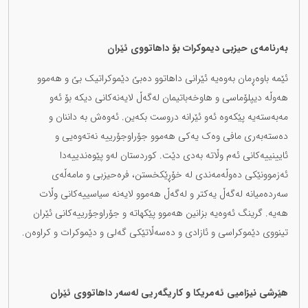
بەرنامەی حیزبی دیموکرات بۆ داهاتووی ئێران
ئێمە باوەڕمان بەوەیە ئێرانی داهاتوو دەبێ دێموکراتیک بێ و هەموو
هەوڵە دیپلۆماسی و هاوخەباتیمان لەگەڵ لایەنەکانی دیکە بۆ ئەو
مەبەستەیە پێکەوە ئەو ئێرانە دروست بکەین. ئەوەش بە داننان و
دەستەبەری مافی وەک یەکی هەموو جۆراوجۆرییە نەتەوەیی و
ئایینییەکانی ئەم وڵاتە بەدی دێت. کوردستان لەو پێوەندییەدا
ئەزموونێکی دەوڵەمەندی لە خۆڕێکخستن، فرەحیزبی و مامەڵەی
سەردەمیانە لەگەڵ یەکتر و لەگەڵ هەموو لایەنە سیاسییەکانی وڵات
هەیە. گرینگ ئەوەیە بزانین هەموو پێکهاتە و جۆراوجۆرییەکانی ئێران
تینووی دێموکراسی و ئازادی و دەسەڵاتێکی گەلی و دێموکرات و کراوەن.
هێرشی نیزامیی ئەمریکا و کاریگەریی لەسەر داهاتووی ئێران