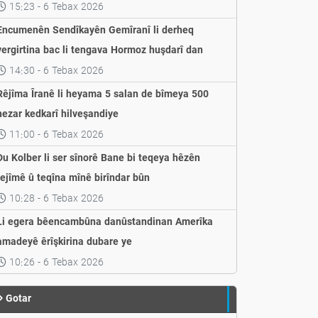
weşandin
15:23 - 6 Tebax 2026
Encumenên Sendîkayên Gemîranî li derheq
vergirtina bac li tengava Hormoz huşdarî dan
14:30 - 6 Tebax 2026
Rêjîma Îranê li heyama 5 salan de bîmeya 500
hezar kedkarî hilveşandiye
11:00 - 6 Tebax 2026
Du Kolber li ser sînorê Bane bi teqeya hêzên
rejîmê û teqîna mînê birîndar bûn
10:28 - 6 Tebax 2026
Li egera bêencambûna danûstandinan Amerîka
amadeyê êrîşkirina dubare ye
10:26 - 6 Tebax 2026
Gotar