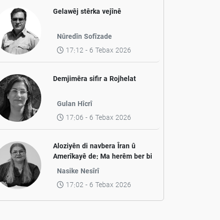
Gelawêj stêrka vejînê
Nûredîn Sofîzade
17:12 - 6 Tebax 2026
Demjimêra sifir a Rojhelat
Gulan Hîcrî
17:06 - 6 Tebax 2026
Aloziyên di navbera Îran û
Amerîkayê de: Ma herêm ber bi
aramiyê ve diçe yan jî ber bi
Nasike Nesîrî
pevçûnek nû ve?
17:02 - 6 Tebax 2026