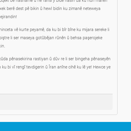
lûqekî bê nasname û ne farisî jî bide nasîn da ku hûn mafên
axek berê dest pê bikin û hewl bidin ku zimanê neteweya
ejirandin!
i hinceta vê kurte peyamê, da ku bi bîr bîne ku mijara sereke li
piştre li ser maseya gotûbêjan rûnên û behsa paşerojeke
in.
 cûda pênasekirina rastiyan û dûv re li ser bingeha pênaseyên
 ku bi vî rengî tevdigerin û Îran anîne cihê ku lê ye! Hewce ye