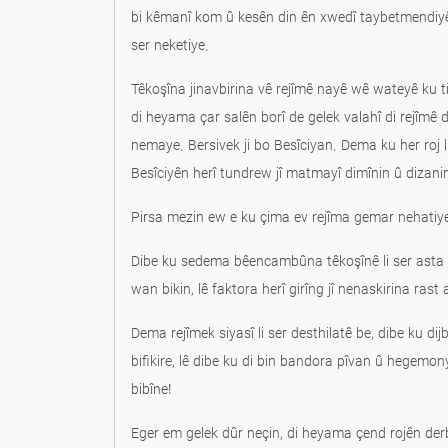
bi kêmanî kom û kesên din ên xwedî taybetmendiyên
ser neketiye.
Têkoşîna jinavbirina vê rejîmê nayê wê wateyê ku tiş
di heyama çar salên borî de gelek valahî di rejîmê d
nemaye. Bersivek ji bo Besîciyan. Dema ku her roj l
Besîciyên herî tundrew jî matmayî dimînin û dizani
Pirsa mezin ew e ku çima ev rejîma gemar nehatiye
Dibe ku sedema bêencambûna têkoşînê li ser asta t
wan bikin, lê faktora herî girîng jî nenaskirina rast
Dema rejîmek siyasî li ser desthilatê be, dibe ku dijb
bifikire, lê dibe ku di bin bandora pîvan û hegemon
bibîne!
Eger em gelek dûr neçin, di heyama çend rojên de