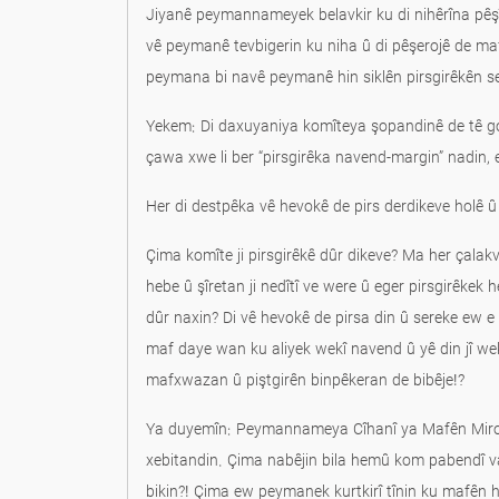
Jiyanê peymannameyek belavkir ku di nihêrîna pêşî
vê peymanê tevbigerin ku niha û di pêşerojê de maf
peymana bi navê peymanê hin siklên pirsgirêkên ser
Yekem: Di daxuyaniya komîteya şopandinê de tê go
çawa xwe li ber “pirsgirêka navend-margin” nadin,
Her di destpêka vê hevokê de pirs derdikeve holê û
Çima komîte ji pirsgirêkê dûr dikeve? Ma her çal
hebe û şîretan ji nedîtî ve were û eger pirsgirêkek 
dûr naxin? Di vê hevokê de pirsa din û sereke ew 
maf daye wan ku aliyek wekî navend û yê din jî wek
mafxwazan û piştgirên binpêkeran de bibêje!?
Ya duyemîn: Peymannameya Cîhanî ya Mafên Mirovan
xebitandin. Çima nabêjin bila hemû kom pabendî 
bikin?! Çima ew peymanek kurtkirî tînin ku mafên h