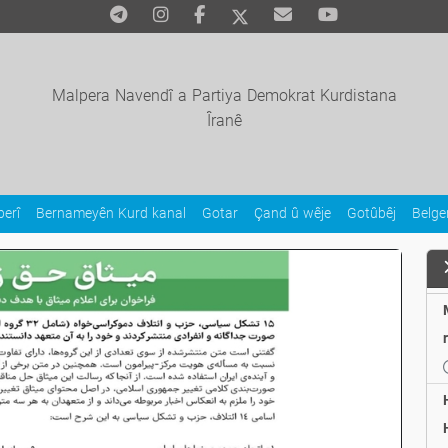
Malpera Navendî a Partiya Demokrat Kurdistana
Îranê
erî
Bernameyên Kurd kanal
Gotar
Çand û wêje
Gotûbêj
Belg