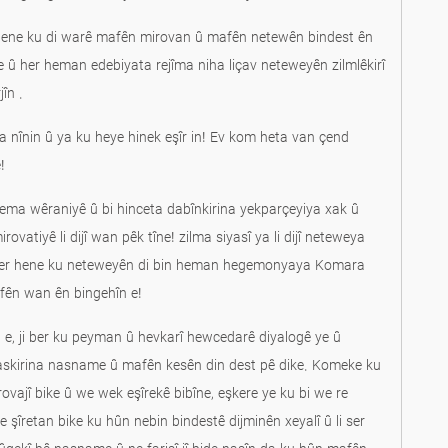
 hene ku di warê mafên mirovan û mafên netewên bindest ên
e û her heman edebiyata rejîma niha liçav neteweyên zilmlêkirî
în .
a nînin û ya ku heye hinek eşîr in! Ev kom heta van çend
!
dema wêraniyê û bi hinceta dabînkirina yekparçeyiya xak û
ovatiyê li dijî wan pêk tîne! zilma siyasî ya li dijî neteweya
dijber hene ku neteweyên di bin heman hegemonyaya Komara
afên wan ên bingehîn e!
, ji ber ku peyman û hevkarî hewcedarê diyalogê ye û
î naskirina nasname û mafên kesên din dest pê dike. Komeke ku
ajî bike û we wek eşîrekê bibîne, eşkere ye ku bi we re
e şîretan bike ku hûn nebin bindestê dijminên xeyalî û li ser