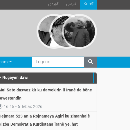
فارسی
كوردی
Kurdî
ename
Nuçeyěn dawî
Mai Sato daxwaz kir ku darvekirin li Îranê de bêne
rawestandin
16:15 - 6 Tebax 2026
Hejmara 523 an a Rojnameya Agirî ku zimanhalê
Hizba Demokrat a Kurdistana Îranê ye, hat