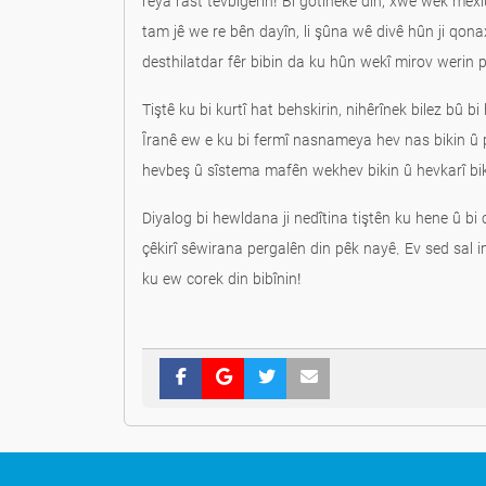
rêya rast tevbigerin! Bi gotineke din, xwe wek mex
tam jê we re bên dayîn, li şûna wê divê hûn ji qon
desthilatdar fêr bibin da ku hûn wekî mirov werin p
Tiştê ku bi kurtî hat behskirin, nihêrînek bilez bû b
Îranê ew e ku bi fermî nasnameya hev nas bikin û 
hevbeş û sîstema mafên wekhev bikin û hevkarî bik
Diyalog bi hewldana ji nedîtina tiştên ku hene û bi
çêkirî sêwirana pergalên din pêk nayê. Ev sed sal in
ku ew corek din bibînin!