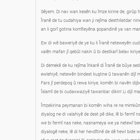
Sêyem: Di nav wan kesên ku îmze kirine de, girûp
Îranê de tu cudahiya wan ji rejîma desthilatdar nin
an li gorî gotina komîteyêna şopandinê ya van marj
Ew di wê baweriyê de ye ku li Îranê neteweyên cud
xalên mafan jî qebûl nakin û bi destkarî belav kiriye
Di demekê de ku rejîma înkarê di Îranê de bûye se
ewlehiyê, netewên bindest kuştine û tawanên dijî mir
Fars jî perdepoş û rewa kiriye, komên bi navên 
Îslamî de bi cudaxwaziyê tawanbar dikin! Li dijî m
Îmzekirina peymanan bi komên wiha re ne mimkûn e
diyalog ne di valahiyê de dest pê dike, lê bi ferm
we bi fermî nas neke, nasnameya we ya netewî berov
diyalogê neke, lê di her hevdîtinê de dê hewl bide w