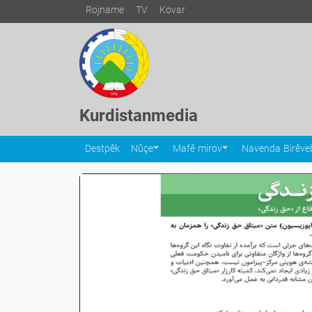
Rojname
TV
Kovar
Kurdistanmedia
Destpêk
Nûçe
Mafê mirov
Navenda Birêveb