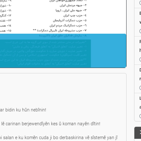
yar bidin ku hûn nebînin!
be, lê carinan berjewendîyên kes û koman nayên dîtin!
 bi salan e ku komên cuda ji bo derbaskirina vê sîstemê yan jî