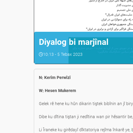
Diyalog bi marjînal
10:13 - 5 Tebax 2023
N: Kerîm Perwîzî
W: Hesen Mukerem
Gelek rê hene ku hûn dikarin tiştek bibînin an jî bir
Dibe ku dîtina tiştan ji nedîtina wan pir hêsantir 
Li Îraneke ku girêdayî dîktatoriya rejîma înkarê ye,