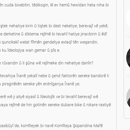
 cuda bixebitin, têdikoşin, lê ev hemû hewldan heta niha bi
tek nehatiye kirin û tiştek bi dest neketiye, berevajî vê yekê,
e derketine û sîstema rejîmê bi tevahî hatiye jinavbirin û êdî
i quncikekî welat fîlmên gendeliya exlaqî tên weşandin,
n ku îdeolojiya wan gemar û pîs e.
 rûxandin û li şûna wê rejîmeke din nehatiye danîn?
evahiya Îranê yekalî nebe û çend faktorên sereke bandorê li
 a pirsgirêkên sereke yên erdnîgariya Îranê ye.
erê wê ji aliyê siyasî û îdeolojîk ve bi tevahî berevajî wê
yaya rejîmê de hin gotinên sereke dubare bike û nikare rastiyê
rbasbûyî de, komîteyek bi navê Komîteya Şopandina Mafê