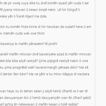
n de pir xweş xuya dike ku divê komên siyasî yên cuda li ser
ê jiyana mirovan û kesan binpê nekin. Lê hin hûrgulî li
eke yên li Îranê nîşanî me dide:
tin ku komên îmze kirine di hin hevokan de cudahî hene û em
 ev metnên cuda wek xwe tînin!
 baweriya bi mafên pênasekirî tê pirsîn!
akvanekî mafên mirovan divê baweriyeke azad bi mafên mirovan
hebe bila bibe aliyê rastiyê? Çima piştgirê rastiyê nabin û xwe
e ku çima pirsgirêkê wekî navend-margîn pênase dikin? Ma kê
î derdor îlan bikin? Ma ne çêtir e ku mirov kêşeya di navbera
 heye, ku bi dehan salan ji aliyê hemû cîhanê ve li ser tê
van daxuyaniyan bin û hemû daxuyaniyên wan ên cîhanî qebûl
erî girîng ên neteweyan û mafên kesan ji holê radike?