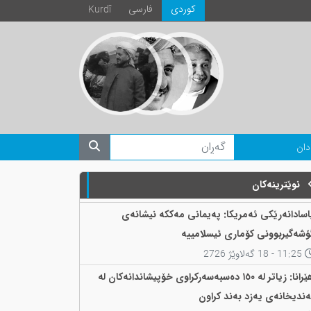
كوردی
فارسی
Kurdî
دان
نوێترینەکان
اسادانەرێکی ئەمریکا: پەیمانی مەککە نیشانەی
ۆشەگیربوونی کۆماری ئیسلامییە
11:25 - 18 گەلاوێژ 2726
هێرانا: زیاتر لە ١٥٠ دەسبەسەرکراوی خۆپیشاندانەکان لە
ەندیخانەی یەزد بەند کراون