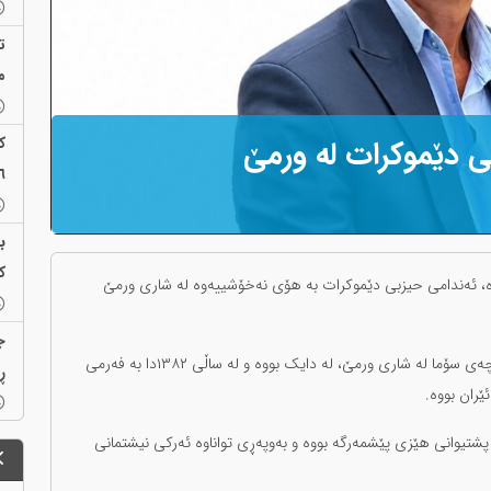
ت
م
 دێموکرات لە ورمێ
٢٦ بەندیخانە
ب
ک
ڕی ١٤٠٥، کاک فازڵ سۆفیزادە، ئەندامی حیزبی دێموکرات بە هۆی نەخۆشییەوە لە شاری ورمێ
ج
ناوبراو ساڵی ١٣٥٢ی هەتاوی لە گوندی قورمیک سەر بە ناوچەی سۆما لە شاری ورمێ، لە دایک بووە و لە ساڵی ١٣٨٢دا بە فەرمی
ڕ
ران بووە.
 پشتیوانی هێزی پێشمەرگە بووە و بەوپەڕی تواناوە ئەرکی نیشتمانی