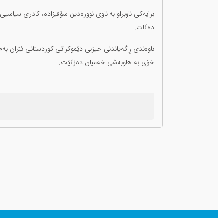
برایەکی ناوبراو بە ناوی نوورەدین سۆفیزادە، کادری سیاسی
دەکات.
ناوەندی ڕاگەیاندنی حیزبی دێموکراتی کوردستانی ئێران بەم
خۆی بە هاوبەشی خەمیان دەزانێت.