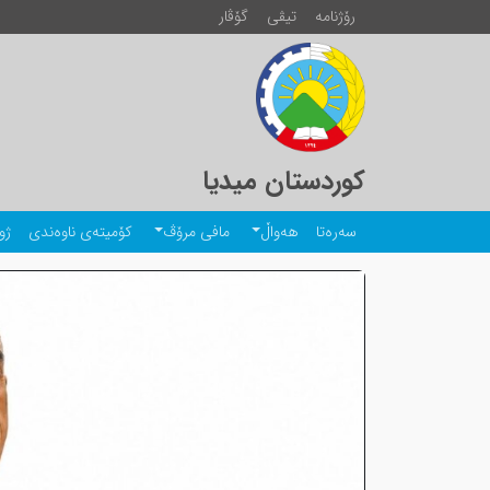
رۆژنامە
تیڤی
گۆڤار
کوردستان میدیا
سەرەتا
هەواڵ
مافی مرۆڤ
کۆمیتەی ناوەندی
ژو