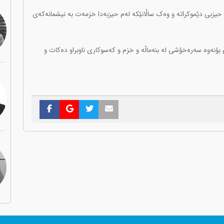
ی حیزبی دێموکراتە و وەک ساڵانێکە لەم حیزبەدا خزمەت بە نیشمانەکەی
 بۆنەوە سەرەخۆشی لە بنەماڵە و خزم و کەسوکاری ناوبراو دەکات و