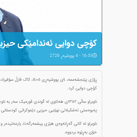
کۆچی دوایی ئەندامێکی حیزبی
16:35 - 4 پووشپەڕ 2726
ڕۆژی پێنجشەممە، ٤ی پووشپە
کۆچی دوایی کرد.
پەیوەستی تەشکیلاتی نهێنیی حیزبی دێموکراتی کودستانی ئێ
ناوبراو لە کاتی گەڕانەوەی هێزی پیشمەرگەدا، یارمەتیدەر و
خۆی بەڕێوە بردووە.