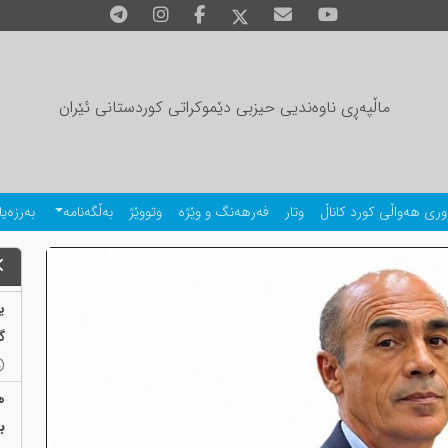
ماڵپەڕی ناوەندیی حیزبی دێموکراتی کوردستانی ئێران
وری هەواڵی کورد کاناڵ
وتار
فەرهەنگ و وێژە
وتووێژ
بەڵگەنامە
بەرزەیا
ی
گ
ب