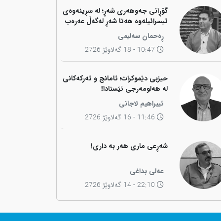
گۆڕانی جەوهەری شەڕ؛ لە سڕینەوەی
ئیسرائیلەوە هەتا شەڕ لەگەڵ عەرەب
ڕەحمان سەلیمی
10:47 - 18 گەلاوێژ 2726
حیزبی دێموکرات؛ ئامانج و ئەرکەکانی
لە هەلومەرجی ئێستادا!
ئیبراهیم لاجانی
11:46 - 16 گەلاوێژ 2726
شەڕعی ماری هەر بە داری!
عەلی بداغی
22:10 - 14 گەلاوێژ 2726