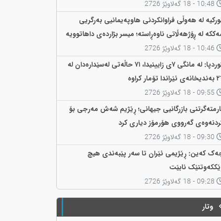
10:48 - 18 گەلاوێژ 2726
ورکیە لە هەوڵی فراوانکردنی هاوپەیمانیی بەرگریی
ەککە لە ڕۆژهەڵاتی ناوەڕاستە؛ میسر بژاردەی داهاتوویە
10:46 - 18 گەلاوێژ 2726
کوردپا: لە مانگی ٧ی زایینیدا، ٧١ حاڵەتی لەسێدارەدان لە
ی ئێراندا تۆمار کراوە
09:55 - 18 گەلاوێژ 2726
ارمتەگرتنی بازرگانیی جیهانی؛ ڕێژیم شەش مەرجی بۆ
ردنەوەی گەرووی هۆرمۆز دیاری کرد
09:30 - 18 گەلاوێژ 2726
ەک کەین: ڕێژیمی ئێران تا سەر پێبەندی هیچ
ێککەوتنێک نابێت
09:28 - 18 گەلاوێژ 2726
وتار