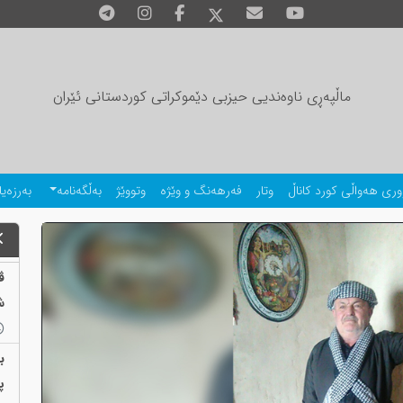
ماڵپەڕی ناوەندیی حیزبی دێموکراتی کوردستانی ئێران
وری هەواڵی کورد کاناڵ
وتار
فەرهەنگ و وێژە
وتووێژ
بەڵگەنامە
بەرزەیا
ڤ
ش
ب
پ