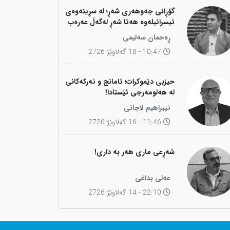
گۆڕانی جەوهەری شەڕ؛ لە سڕینەوەی
ئیسرائیلەوە هەتا شەڕ لەگەڵ عەرەب
ڕەحمان سەلیمی
10:47 - 18 گەلاوێژ 2726
حیزبی دێموکرات؛ ئامانج و ئەرکەکانی
لە هەلومەرجی ئێستادا!
ئیبراهیم لاجانی
11:46 - 16 گەلاوێژ 2726
شەڕعی ماری هەر بە داری!
عەلی بداغی
22:10 - 14 گەلاوێژ 2726