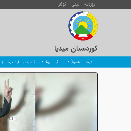
رۆژنامە
تیڤی
گۆڤار
کوردستان میدیا
سەرەتا
هەواڵ
مافی مرۆڤ
کۆمیتەی ناوەندی
ژو