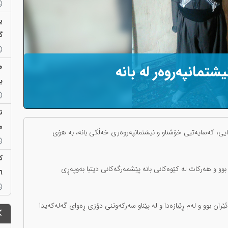
ی
گ
تمانپەروەر لە بانە
ب
ت
م
١٤٠، کاک مستەفا مستەفایی، کەسایەتیی خۆشناو و نیشتمانپەروەری خەڵکی بانە، بە هۆی
 و هەرکات لە کێوەکانی بانە پێشمەرگەکانی دیتبا بەوپەڕی
٢٦ بەندیخانە
ران بوو و لەم ڕێبازەدا و لە پێناو سەرکەوتنی دۆزی ڕەوای گەلەکەیدا