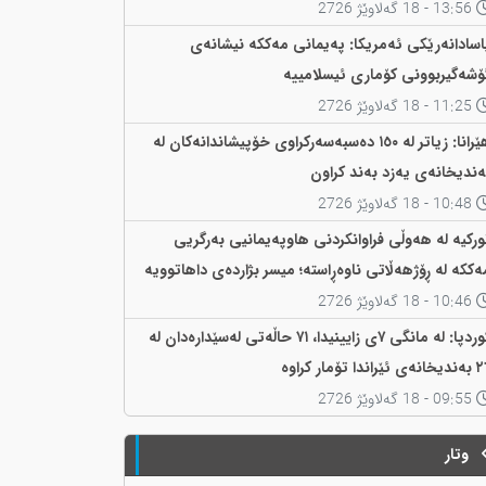
13:56 - 18 گەلاوێژ 2726
اسادانەرێکی ئەمریکا: پەیمانی مەککە نیشانەی
ۆشەگیربوونی کۆماری ئیسلامییە
11:25 - 18 گەلاوێژ 2726
هێرانا: زیاتر لە ١٥٠ دەسبەسەرکراوی خۆپیشاندانەکان لە
ەندیخانەی یەزد بەند کراون
10:48 - 18 گەلاوێژ 2726
ورکیە لە هەوڵی فراوانکردنی هاوپەیمانیی بەرگریی
ەککە لە ڕۆژهەڵاتی ناوەڕاستە؛ میسر بژاردەی داهاتوویە
10:46 - 18 گەلاوێژ 2726
کوردپا: لە مانگی ٧ی زایینیدا، ٧١ حاڵەتی لەسێدارەدان لە
ی ئێراندا تۆمار کراوە
09:55 - 18 گەلاوێژ 2726
وتار