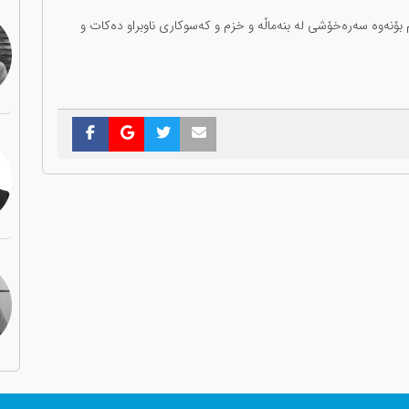
 بۆنەوە سەرەخۆشی لە بنەماڵە و خزم و کەسوکاری ناوبراو دەکات و