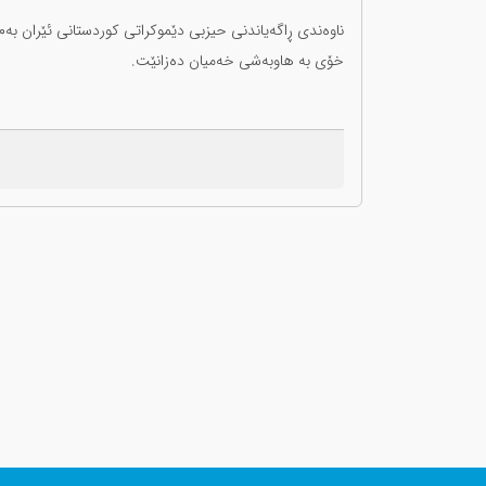
ناوەندی ڕاگەیاندنی حیزبی دێموکراتی کوردستانی ئێران بەم
خۆی بە هاوبەشی خەمیان دەزانێت.