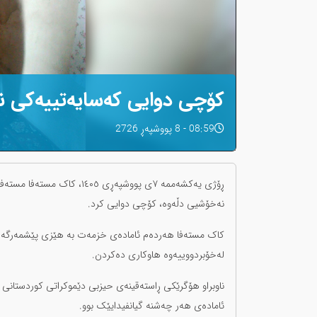
کۆچی دوایی کەسایەتییەکی نیش
08:59 - 8 پووشپەڕ 2726
ڕۆژی یەکشەممە ٧ی پووشپەڕی ٥
نەخۆشیی دڵەوە، کۆچی دوایی کرد.
کاک مستەفا هەردەم ئامادەی خزمەت بە هێزی پێشمەرگە بوو
لەخۆبردووییەوە هاوکاری دەکردن.
ناوبراو هۆگرێکی ڕاستەقینەی حیزبی دێموکراتی کوردستانی ئێ
ئامادەی هەر چەشنە گیانفیدایێک بوو.