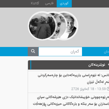
كوردی
فارسی
Kurdî
دان
نوێترینەکان
انس: لە نێوەڕاستی یارییەکەداین بۆ چارەسەرکردنی
ەڕ لەگەڵ ئێران
13:59 - 18 گەلاوێژ 2726
ەڕێوەچوونی خۆپیشاندانێک دژی هێرشەکانی سپای
اسداران بۆ سەر بنکە و بارەگاکانی حیزبەکانی ڕۆژهەڵات