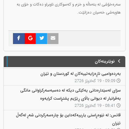
سەرەخۆشی لە بنەماڵە و خزم و کەسوکاری ناوبراو دەکات و خۆی بە
هاوبەشی خەمیان دەزانێت.
نوێترینەکان
بەردەوامیی ناڕەزایەتییەکان لە کوردستان و ئێران
09:09 - 19 گەلاوێژ 2726
سزای لەسێدارەدانی یەكێکی دیکە لە دەسبەسەرکراوانی مانگی
بەفرانبار لە دیوانی باڵای ڕێژیم پشتڕاست کرایەوە
08:41 - 19 گەلاوێژ 2726
ڤانس: لە نێوەڕاستی یارییەکەداین بۆ چارەسەرکردنی شەڕ لەگەڵ
ئێران