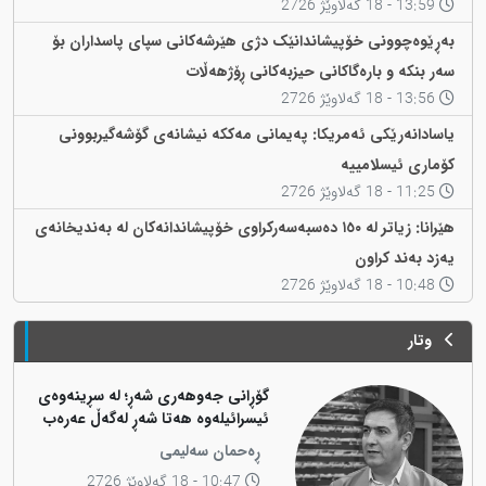
13:59 - 18 گەلاوێژ 2726
بەڕێوەچوونی خۆپیشاندانێک دژی هێرشەکانی سپای پاسداران بۆ
سەر بنکە و بارەگاکانی حیزبەکانی ڕۆژهەڵات
13:56 - 18 گەلاوێژ 2726
یاسادانەرێکی ئەمریکا: پەیمانی مەککە نیشانەی گۆشەگیربوونی
کۆماری ئیسلامییە
11:25 - 18 گەلاوێژ 2726
هێرانا: زیاتر لە ١٥٠ دەسبەسەرکراوی خۆپیشاندانەکان لە بەندیخانەی
یەزد بەند کراون
10:48 - 18 گەلاوێژ 2726
وتار
گۆڕانی جەوهەری شەڕ؛ لە سڕینەوەی
ئیسرائیلەوە هەتا شەڕ لەگەڵ عەرەب
ڕەحمان سەلیمی
10:47 - 18 گەلاوێژ 2726