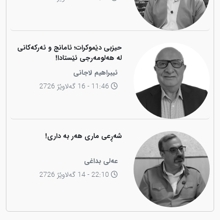
حیزبی دێموکرات؛ ئامانج و ئەرکەکانی
لە هەلومەرجی ئێستادا!
ئیبراهیم لاجانی
11:46 - 16 گەلاوێژ 2726
شەڕعی ماری هەر بە داری!
عەلی بداغی
22:10 - 14 گەلاوێژ 2726