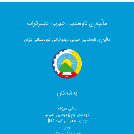
ماڵپەڕی ناوەندیی حیزبی دێموکرات
ماڵپەڕی ناوەندیی حیزبی دێموکراتی کوردستانی ئێران
بەشەکان
مافی مرۆڤ
ناوەندی بەڕێوەبەریی حیزب
ژووری هەواڵی کورد کاناڵ
وتار
فەرهەنگ و وێژە