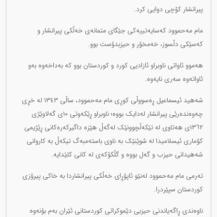
پیرانشار کۆچی دوایی کرد.
مام مەحموود کەسایەتییەکی جێگای متمانەی خەڵکی پیرانشار و
کەسێکی دڵسوز، خەمخۆر و حیزبدۆست بوو.
هەموو ئاواتی ناوبراو ئازادیی کورد و کوردستان بوو کە بەداخەوە بەو
ئاواتەوە سەری نایەوە.
شەهید ئیسماعیل ڕەسووڵی کوڕی مام مەحموود، ساڵی ١٣٤٣ لە خڕی
چەوەندەرێی پیرانشار لەدایک بووە؛ ناوبراو ڕێکەوتی ١٠ی گەلاوێژی
١٣٦٢ی هەتاوی لە تێکەڵچوونێک لەگەڵ هێزە داگیرکەرەکانی ڕێژیمی
کۆماری ئیسلامیدا لە شوێنێک بە ناوی باستەمبەگ تیکەڵ بە کاروانی
شەهیدانی حیزب و گەل بووە و گڵکۆکەی لە کانی کلێدایە.
تەرمی مام مەحموود لەنێو ئاپۆڕای خەڵکی پیرانشاردا بە خاکی پیرۆزی
کوردستان سپێردرا.
ناوەندی ڕاگەیاندنی حیزبی دێموکراتی کوردستانی ئێران بەم بۆنەوە