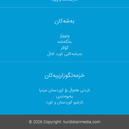
بەشەکان
وتووێژ
بەڵگەنامە
گۆڤار
بەرنامەکانی کورد کاناڵ
خزمەتگوزارییەکان
ناردنی هەواڵ بۆ کوردستان میدیا
پەیوەندیی
ئارشیو کوردستان و کورد
©
2026 Copyright:
kurdistanmedia.com