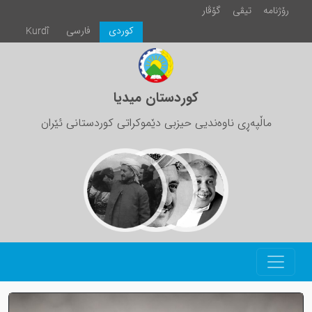
رۆژنامە
تیڤی
گۆڤار
كوردی
فارسی
Kurdî
کوردستان میدیا
ماڵپەڕی ناوەندیی حیزبی دێموکراتی کوردستانی ئێران