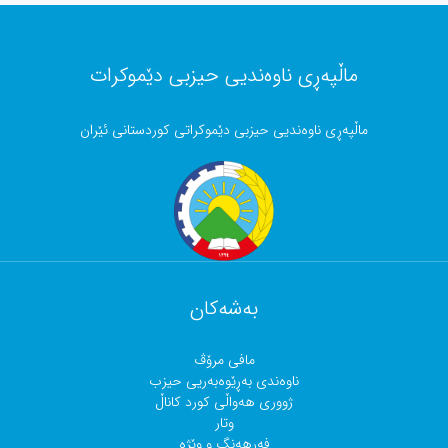
ماڵپەڕی ناوەندیی حیزبی دێموکرات
ماڵپەڕی ناوەندیی حیزبی دێموکراتی کوردستانی ئێران
بەشەکان
مافی مرۆڤ
ناوەندی بەڕێوەبەریی حیزب
ژووری هەواڵی کورد کاناڵ
وتار
فەرهەنگ و وێژە