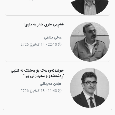
شەڕعی ماری هەر بە داری!
عەلی بداغی
22:10 - 14 گەلاوێژ 2726
خوێندنەوەیەک بۆ بەشێک لە کتێبی
"ڕەشەشەو و سەربازانی ون"
هێمن مەردانی
11:43 - 13 گەلاوێژ 2726