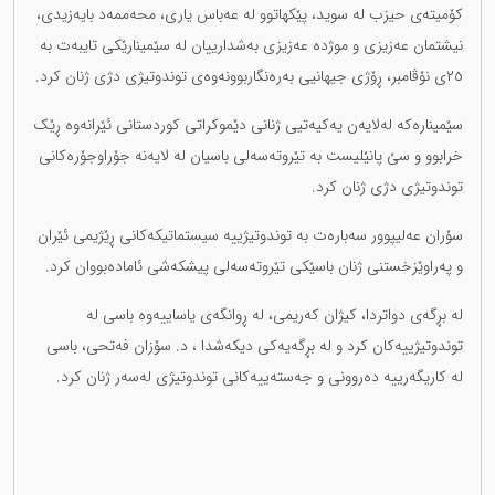
کۆمیتەی حیزب لە سوید، پێکهاتوو لە عەباس یاری، محەممەد بایەزیدی،
نیشتمان عەزیزی و موژدە عەزیزی بەشدارییان لە سێمینارێکی تایبەت بە
٢٥ی نۆڤامبر، ڕۆژی جیهانیی بەرەنگاربوونەوەی توندوتیژی دژی ژنان کرد.
سێمینارەکە لەلایەن یەکیەتیی ژنانی دێموکراتی کوردستانی ئێرانەوە ڕێک
خرابوو و سێ پانێلیست بە تێروتەسەلی باسیان لە لایەنە جۆراوجۆرەکانی
توندوتیژی دژی ژنان کرد.
سۆران عەلیپوور سەبارەت بە توندوتیژییە سیستماتیکەکانی ڕێژیمی ئێران
و پەراوێزخستنی ژنان باسێکی تێروتەسەلی پیشکەشی ئامادەبووان کرد.
لە بڕگەی دواتردا، کیژان کەریمی، لە ڕوانگەی یاساییەوە باسی لە
توندوتیژییەکان کرد و لە بڕگەیەکی دیکەشدا ، د. سۆزان فەتحی، باسی
لە کاریگەرییە دەروونی و جەستەییەکانی توندوتیژی لەسەر ژنان کرد.