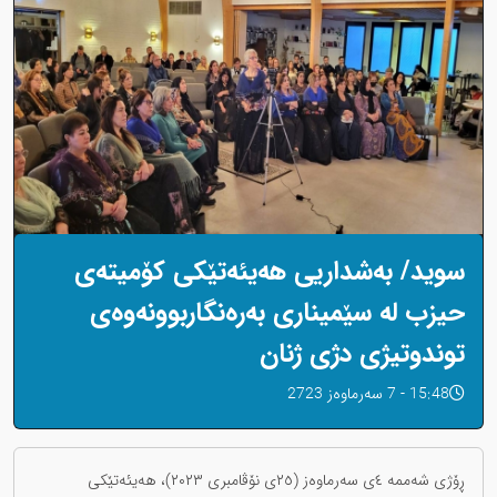
سوید/ بەشداریی هەیئەتێکی کۆمیتەی
حیزب لە سێمیناری بەرەنگاربوونەوەی
توندوتیژی دژی ژنان
15:48 - 7 سەرماوەز 2723
ڕۆژی شەممە ٤ی سەرماوەز (٢٥ی نۆڤامبری ٢٠٢٣)، هەیئەتێکی