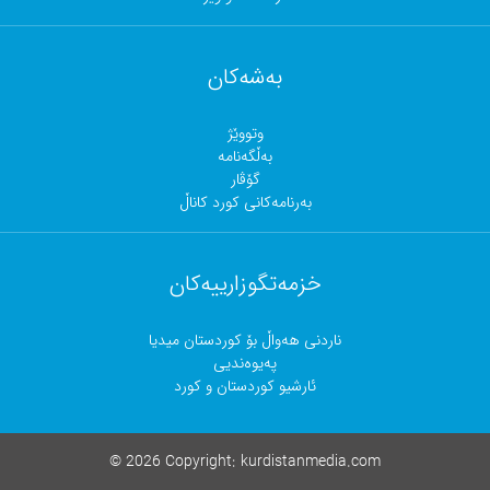
بەشەکان
وتووێژ
بەڵگەنامە
گۆڤار
بەرنامەکانی کورد کاناڵ
خزمەتگوزارییەکان
ناردنی هەواڵ بۆ کوردستان میدیا
پەیوەندیی
ئارشیو کوردستان و کورد
©
2026 Copyright:
kurdistanmedia.com