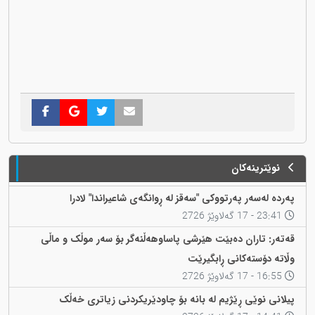
نوێترینەکان
پەردە لەسەر پەرتووکی "سەقز لە ڕوانگەی شاعیراندا" لادرا
23:41 - 17 گەلاوێژ 2726
قەتەر: تاران دەبێت هێرشی پاساوهەڵنەگر بۆ سەر موڵک و ماڵی
وڵاتە دۆستەکانی ڕابگیرێت
16:55 - 17 گەلاوێژ 2726
پیلانی نوێی ڕێژیم لە بانە بۆ چاودێریکردنی زیاتری خەڵک