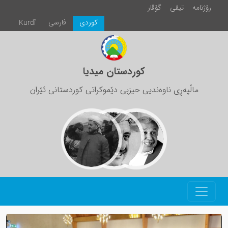
رۆژنامە
تیڤی
گۆڤار
كوردی
فارسی
Kurdî
کوردستان میدیا
ماڵپەڕی ناوەندیی حیزبی دێموکراتی کوردستانی ئێران