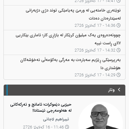
14:41 - 17 گەلاوێژ 2726
نوێنەری خامنەیی لە ورمێ پەیامێکی توند دژی دژبەرانی
لەسێدارەدان دەدات
14:36 - 17 گەلاوێژ 2726
چوونەدەروەی یەک میلیۆن کرێکار لە بازاڕی کار؛ ئاماری بێکاریی
٧٪ی ڕاست نییە
14:32 - 17 گەلاوێژ 2726
بەرپرسێکی ڕێژیم سەبارەت بە مەرگی بەکۆمەڵی نەخۆشەکان
هۆشداری دا
14:29 - 17 گەلاوێژ 2726
وتار
حیزبی دێموکرات؛ ئامانج و ئەرکەکانی
لە هەلومەرجی ئێستادا!
ئیبراهیم لاجانی
11:46 - 16 گەلاوێژ 2726