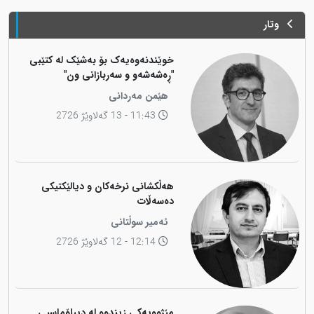
وتار
خوێندنەوەیەک بۆ بەشێک لە کتێبی
"ڕەشەشەو و سەربازانی ون"
هێمن مەردانی
11:43 - 13 گەلاوێژ 2726
هەڵکشانی نرخەکان و دیالێکتیکی
دەسەڵات
ئەمیر سوڵتانی
12:14 - 12 گەلاوێژ 2726
مێژوویەکی زیندوو لە دیپلۆماسیی