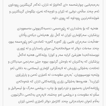
بەرەبەیانیی چوارشەممە ١٠ی گەلاوێژ لە تاران، ئەگەر گرینگترین ڕووداوی
ئەم چەند ساڵەی دوایی لە ئێران و ناوچەکە نەبێ، بێگومان گرینگترین و
شوێندانەرترین ڕووداوە کە ڕووی داوە.
هەنیە کە بۆ بەشداری لە ڕێوڕەسمی دەسبەکاربوونی مەسعوودی
پزشکیان، سەرکۆماری ئێران لە گەڵ زۆر هەیئەتی دیکەی وڵاتان
-‌هەڵبەت سەرەڕای غایبی زۆر گەورە گەورە- ئامادەی ئەو ڕێوڕەسمە ببوو،
چەند سەعات دواتر لە میوانخانەیەکی سپای پاسداران و لە ژووری
نووستنەکەیدا هێرشێ کرایە سەر و کوژرا. وێنەکانی هەنیە لەگەڵ
پزشکیان کە یەکتریان لە باوەش گرتبوو، ببووە جێی سەرنجی میدیاکان و
تەنانەت بەشێکی زۆریش لە لایەنگرانی کۆماری ئیسلامی بە دانانی ئەو
وێنەیە نووسیبوویان، "بەرەی مقاومەت لە ئامێزی ئەمن و پارێزراوی
ئێران‌دا". هەروەها بەشێکی زۆری ڕۆژنامەکانی تاران کە شەوەکەی
ڕۆژنامەکەیان بەستبوو و نێردرابوو بۆ چاپ، دروشمی مەرگ بۆ ئیسرائیل و
سڵاو لە مقاومەت و دروشمی لەو چەشنە، لاپەڕەی یەکەمی داگرتبوون.
بەڵام ئەوان نەیاندەزانی چەند کاتژمێر دواتر ئامێزی ئەمنی ئێران