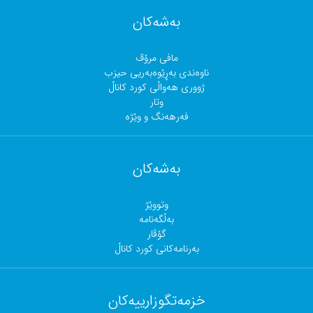
بەشەکان
مافی مرۆڤ
ناوەندی بەڕێوەبەریی حیزب
ژووری هەواڵی کورد کاناڵ
وتار
فەرهەنگ و وێژە
بەشەکان
وتووێژ
بەڵگەنامە
گۆڤار
بەرنامەکانی کورد کاناڵ
خزمەتگوزارییەکان