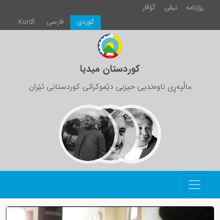
رۆژنامە
تیڤی
گۆڤار
كوردی
فارسی
Kurdî
کوردستان میدیا
ماڵپەڕی ناوەندیی حیزبی دێموکراتی کوردستانی ئێران