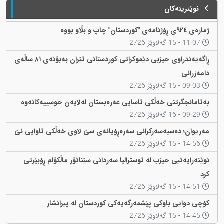
نوێترینەکان
ژمارەی ٩٢٤ی ڕۆژنامەی "کوردستان" چاپ و بڵاو بووە
11:07 - 15 گەلاوێژ 2726
ڕاگەیەندراوی حیزبی دێموکراتی کوردستانی ئێران بەبۆنەی ٨١ ساڵەی
دامەزرانی
09:03 - 15 گەلاوێژ 2726
بەئامانجگرتنی خەڵکی ئاسایی عەرەبستان لەلایەن حوسییەکانەوە
09:29 - 16 گەلاوێژ 2726
مەریوان؛ دەسبەسەرکرانی سەرەڕۆیانەی سێ لاوی خەڵکی ئاوایی نێ
14:56 - 15 گەلاوێژ 2726
نوێنەرایەتیی حیزب لە ئوسترالیا سەردانی سێناتۆر ماڵکۆلم ڕۆبێرتی
کرد
14:51 - 15 گەلاوێژ 2726
کۆچی دوایی باوکی پێشمەرگەیەکی کوردستان لە پیرانشار
14:45 - 15 گەلاوێژ 2726