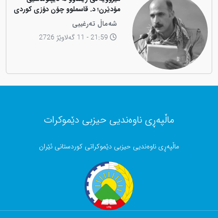
مۆدێرن؛ د. قاسملوو چۆن دۆزی کوردی
لە شاخەوە گواستەوە بۆ ناوەندە
شەماڵ تەرغیبی
بڕیاردەرەکانی جیهان؟
21:59 - 11 گەلاوێژ 2726
ماڵپەڕی ناوەندیی حیزبی دێموکرات
ماڵپەڕی ناوەندیی حیزبی دێموکراتی کوردستانی ئێران