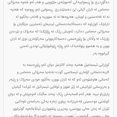
دەگۆڕدرێ بۆ ڕیسواییەکی کەم‌وێنەی مێژوویی و هەر ئەو شەوە سەرۆکی
حەماس لە تاران گیانی لێ دەستێندرێ. ڕیسوایی لەو ڕووەوە کە هەنیە
نە لە فەلەستین و لوبنان، هەروەها نە لە سووریە و قەتەر، بەڵکوو لە
تارانێک کوژراوە کە دەسەڵاتبەدەستانی ئیدیعای ئەمنترین جێگایان بۆ
سەرۆکی حەماس دەکرد، ئەویش ڕێک لە ڕۆژێکدا کە سەرۆک و نێردەی
زۆرێک لە وڵاتان بۆ ڕێوڕەسمی دەسبەکاربوونی سەرکۆماری نوێ لە تاران
بوون و بە هەموو پێوانەیەک ئەو ڕۆژە ڕێوشوێنێکی توندی ئەمنی
گیرابووە بەر.
کوژرانی ئیسماعیل هەنیە چەند کاتژمێر دوای ئەو ڕێوڕەسمە بە
کاربەدەستانی کۆماری ئیسلامیی گوت؛ نەتەنیا سەرۆکی حەماس و
کەسانی هاوشێوەی ئەو کە لە تاران بوون، بەڵکوو خودی سەرۆک و ڕێبەر
و بەرپرسانی ئێرانیش لە ژێر نفووز و توانایی ئیسرائیل لە ئێراندا گیانیان
پارێزراو نییە. هەر ئەم قسەیەش ڕێک چەند ساڵێک لەوەپێش و لە دوای
کوشتنی موحسینی فەخریزادە، پیاوی ژمارە یەکی بەرنامەی ناوەکیی
ئێران لە زمان عەلی یوونسی، وەزیری پێشووتری ئیتڵاعاتەوە گوترابوو.
عەلی یوونسی گوتبووی،" نفووزی مووساد لە دامودەزگا جۆراوجۆرەکانی