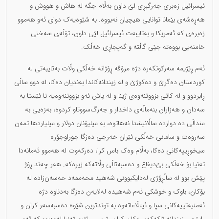
ئیسرائیل زەبری جەرگبڕی لێ داون بەڵام جگە لە هاش و هووش و
هەڕەشەی بێمانا توانایی هیچیان نەبووە. بە شێوەیەک دوای ئەو هەموو
زەبرەی کە ئەمریکا و بەتایبەت ئیسرائیل لێی داون، تۆڵەی سەختی
خامنەیی بووەتە جێی گاڵتە و گەپجاڕی خەڵک.
ئەم ڕێژیمە سەرکوتکەرە دژە مرۆڤە ڕۆژانە خەڵکی وڵات بەتایبەتی لە
کوردستان دەگرێ و دەکوژێ و لە زیندانەکاندا بەندیان دەکا، لە دوو ساڵی
ڕابردوو و لە کاتی بزووتنەوەی ژینا و لە پاش ئەو بزووتنەوەیە تا ئێستا بە
سەدان و هەزاران بنەماڵەی داخدار و جەرگ‌سووتاو کردوە، بەزەیی بە
منداڵی دە دوازدە ساڵانیشدا نەهاتوە، بە میلیۆنان دولار و میلیاردها تمەن
سەروەت و سامانی خەڵکی ئێران خەرجی دەزگا جوراوجۆرە
سیخوڕییەکانی دەکا، بەڵام وەک باس کرا، دەرکەوت لە هەموو ئەمانەدا
تەنیا بۆ خەڵکی بێ‌دیفاع و دەسبەتاڵی وڵاتەکە زیرەکە. هەر چەند ڕۆژ
پێش بوو لە ساڵڕۆژی لەدایکبوونی شەهید محەممەد حەسەن‌زادە لە
بۆکان، باوک و خوشکی ئەم شەهیدە لەلایەن دەزگا بەدناوە دژە
ئەمنیەتییەکانی سپا و ئیتڵاعاتەوە بە توندترین شێوە دەسبەسەر کران و