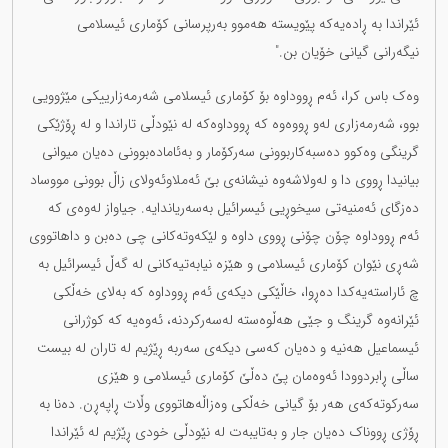
ئێراندا بە ڕادەیەکە پێویستە هەموو بەرپرسانی کۆماری ئیسلامی
نیگەرانی گیانی خۆیان بن."
وەک باس کرا، ئەم ڕووداوە بۆ کۆماری ئیسلامی شەرمەزارییکی مێژوویی
بوو، شەرمەزاری لەو ڕووەوە کە ڕووداوەکە لە نێودڵی تاراندا و لە ڕۆژێکی
گرینگی وەکوو دەسبەکاربوونی سەرکۆمار و بەئامادەبوونی دەیان میوانی
بیانیدا ڕووی دا و لەولاشەوە نیشانەی بێ ئەملاوئەولای زاڵ بوونی مووساد
دەزگای ئەمنیەتی سیخوڕیی ئیسرائیل بەسەریاندایە. جیاواز لەوەی کە
ئەم ڕووداوە چۆن چۆنی ڕووی داوە و لێکەوتەکانی چی دەبن و داهاتووی
شەڕی نێوان کۆماری ئیسلامی و هێزە نیابەتیەکانی لە گەڵ ئیسرائیل بە
چ ئاراستەیەکدا دەڕوا، خاڵێکی دیکەی ئەم ڕووداوە کە بەلای خەڵکی
ئێرانەوە گرینگ و جێی هەڵوەستە لەسەرکردنە، ئەوەیە کە کوژرانی
ئیسماعیل هەنیە و دەیان کەسی دیکەی سەربە ڕێژیم لە تاران لە بیست
ساڵی ڕابردوودا ئەوەمان پێ دەڵێ کۆماری ئیسلامی و هێزی
سەرکوتەکەی هەر بۆ گیانی خەڵکی وەزاڵەهاتووی وڵات ڕاپەڕن. دەنا بە
ڕۆژی ڕووناک دەیان جار و بەتایبەت لە نێودڵی خودی ڕێژیم لە ئێراندا