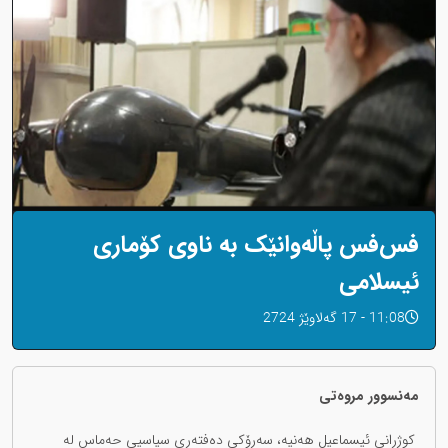
فس‌فس پاڵەوانێک بە ناوی کۆماری
ئیسلامی
11:08 - 17 گەلاوێژ 2724
مەنسوور مروەتی
کوژرانی ئیسماعیل هەنیە، سەرۆکی دەفتەری سیاسیی حەماس لە