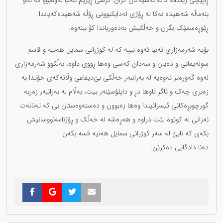
ڕاپێچی زیندانە تاکەکەسیەکان کران. ترسی ڕێژیم تەنیا لەوەبوو کە ئەو
بنەماڵە شەهیدە نەکا لە ڕۆژی لەدایکبوونی ڕۆڵە شەهیدەکەیاندا
ڕێوڕەسمێک بگرن و خەڵکیش بەدەوریاندا کۆ ببنەوە.
بۆیە شەرمەزاری تەنیا ئەوە نییە کە لە کوژرانی سمایل هەنیە و قاسم
سولەیمانی و دەیان و سەدان کەسی وەها ڕووی داوە، بەڵکوو شەرمەزاری
لەوە گەورەتر ئەوەیە لە بەرانبەر خەڵکی بێ‌دیفاعی وڵاتەکەی خۆتدا بە
زەبری چەک و ئاگر ئاوها دڕ و داپلۆسێنەر بیت، بەڵام لە بەرانبەر زەربە
گورچوبڕەکانی ئیسرائیلدا وەها زەبوون و دەستەوەستان بی کە تەنانەت
نەزانی لە کوێوە لێت دراوە و هەڕەشە لە خەڵک و ڕۆژنامەنووسانیش
بکەی کە نابێ لە سەر کوژرانی سمایل هەنیە قسە بکەن
دەنا دادگایی دەکرێن.