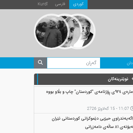
كوردی
فارسی
Kurdî
دان
نوێترینەکان
 ٩٢٤ی ڕۆژنامەی "کوردستان" چاپ و بڵاو بووە
11:07 - 15 گەلاوێژ 2726
اگەیەندراوی حیزبی دێموکراتی کوردستانی ئێران
ۆنەی ٨١ ساڵەی دامەزرانی