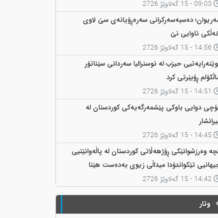
09:03 - 15 گەلاوێژ 2726
ەریوان؛ دەسبەسەرکرانی سەرەڕۆیانەی سێ لاوی
ەڵکی ئاوایی نێ
14:56 - 15 گەلاوێژ 2726
وێنەرایەتیی حیزب لە ئوسترالیا سەردانی سێناتۆر
اڵکۆلم ڕۆبێرتی کرد
14:51 - 15 گەلاوێژ 2726
ۆچی دوایی باوکی پێشمەرگەیەکی کوردستان لە
یرانشار
14:45 - 15 گەلاوێژ 2726
چە وەرزشوانێکی ڕۆژهەڵاتی کوردستان لە پاڵەوانێتیی
یهانیی تێکواندۆدا میداڵی زیوی بەدەست هێنا
14:42 - 15 گەلاوێژ 2726
وتار