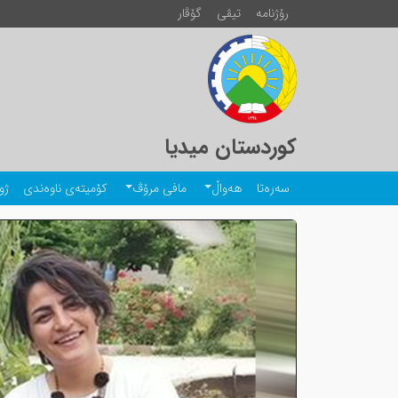
رۆژنامە
تیڤی
گۆڤار
کوردستان میدیا
سەرەتا
هەواڵ
مافی مرۆڤ
کۆمیتەی ناوەندی
ژو