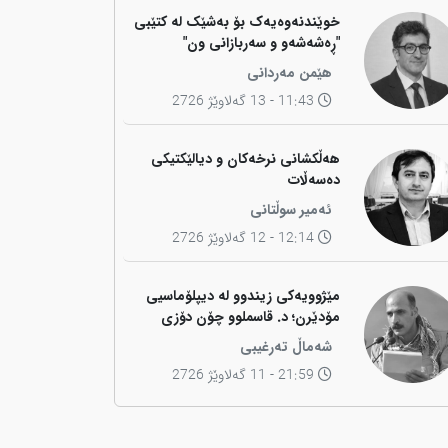
خوێندنەوەیەک بۆ بەشێک لە کتێبی
"ڕەشەشەو و سەربازانی ون"
هێمن مەردانی
11:43 - 13 گەلاوێژ 2726
هەڵکشانی نرخەکان و دیالێکتیکی
دەسەڵات
ئەمیر سوڵتانی
12:14 - 12 گەلاوێژ 2726
مێژوویەکی زیندوو لە دیپلۆماسیی
مۆدێرن؛ د. قاسملوو چۆن دۆزی
کوردی لە شاخەوە گواستەوە بۆ
شەماڵ تەرغیبی
ناوەندە بڕیاردەرەکانی جیهان؟
21:59 - 11 گەلاوێژ 2726