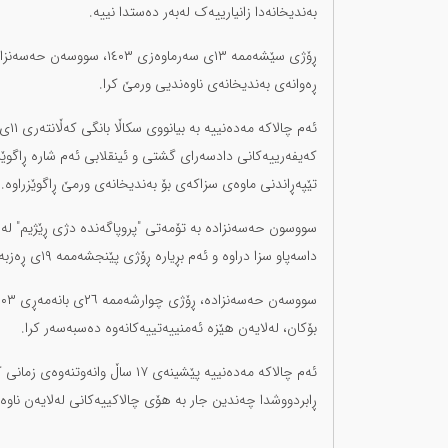
بەندیخانەدا زانیارییەک لەبەر دەستدا نییە.
ڕۆژی سێشەممە ١٣ی سەرماوەز
ڕەوانەی بەندیخانەی ناوەندیی ورمێ کرا.
ئەم 
کەیفەرییەکانی دادسەرای گشتی و ئینقلابی ئەم شارە ڕاگوێز
تێپەڕاندنی ماوەی سزاکەی بۆ بەندیخانەی ورمێ ڕاگوێزراوە.
داسەپاو سزا دراوە و ئەم بڕیارە ڕۆژی پێنجشەممە ١٩ی ڕەزبەری ١٤٠٣، بە ناوبراو ڕاگەیەندرا.
بۆکان، لەلایەن هێزە ئەمنییەتییەکانەوە دەسبەسەر کرا.
ئەم چالاکە مەدەنییە پێشینەی ١٧ س
ڕابردووشدا چەندین جار بە هۆی چالاکییەکانی لەلایەن ناوەن