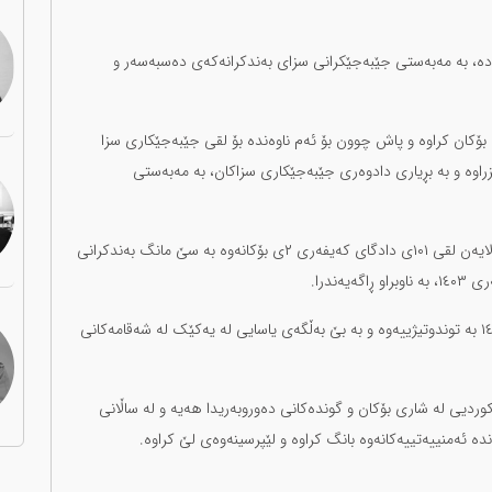
ی ١٤٠٣، سووسەن حەسەنزادە، بە مەبەستی جێبەجێکرانی سزای بەندکرانەکەی دەسبەسەر و
چالاکە مەدەنییە بە بیانووی سکاڵا بانگی کەڵانتەری ١١ی بۆکان کراوە و پاش چوون بۆ ئەم ناوەندە بۆ لقی جێبەجێکاری سزا
راوە و بە بڕیاری دادوەری جێبەجێکاری سزاکان، بە مەبەستی
سووسون حەسەنزادە بە تۆمەتی "پروپاگەندە دژی ڕێژیم" لەلایەن لقی ١٠١ی دادگای کەیفەری ٢ی بۆکانەوە بە سێ مانگ بەندکرانی
سووسەن حەسەنزادە، ڕۆژی چوارشەممە ٢٦ی بانەمەڕی ١٤٠٣ بە توندوتیژییەوە و بە بێ بەڵگەی یاسایی لە یەکێک لە شەقامەکانی
اڵ وانەوتنەوەی زمانی کوردیی لە شاری بۆکان و گوندەکانی دەوروبەریدا هەیە و لە ساڵانی
دە ئەمنییەتییەکانەوە بانگ کراوە و لێپرسینەوەی لێ کراوە.