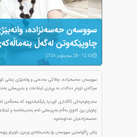
سووسەن حەسەنزادە، وانەبێژی
چاوپێکەوتن لەگەڵ بنەماڵەکەی
12:53 - 28 سەرماوەز 2724
سووسەن حەسەنزادە، چالاکی مەدەنی و وانەبێژی زمانی کور
سزاکەی تێپەڕ دەکات، بە بڕیاری ئیتلاعات و بەرپرسانی بەن
سەرچاوەیەکی ئاگاداری کوردپا رایگەیاندووە کە بنەماڵەی ئ
چاویان پێ کەوێ بەڵام بەرپرسانی ئەم بەندیخانەیە و ئیتلاع
حەسەنزادەیان نەداوەتەوە.
پاش ڕاگواستنی سووسەن بۆ بەندیخانەی ورمێ، ناوبراو پێوە