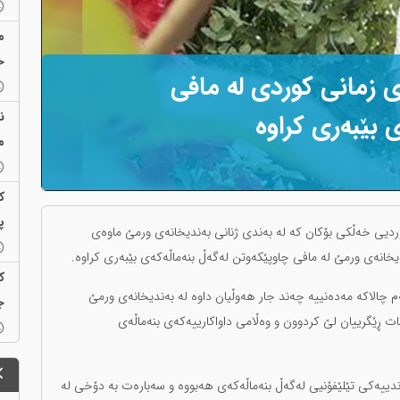
م
خ
 زمانی کوردی لە مافی
ن
 بێبەری کراوە
م
ک
پ
دیی خەڵکی بۆکان کە لە بەندی ژنانی بەندیخانەی ورمێ ماوەی
دیخانەی ورمێ لە مافی چاوپێکەوتن لەگەڵ بنەماڵەکەی بێبەری کراوە.
ک
ەم چالاکە مەدەنییە چەند جار هەوڵیان داوە لە بەندیخانەی ورمێ
ج
ات ڕێگرییان لێ کردوون و وەڵامی داواکارییەکەی بنەماڵەی
ندییەکی تێلێفۆنیی لەگەڵ بنەماڵەکەی هەبووە و سەبارەت بە دۆخی لە