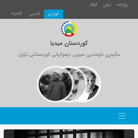
رۆژنامە
تیڤی
گۆڤار
كوردی
فارسی
Kurdî
کوردستان میدیا
ماڵپەڕی ناوەندیی حیزبی دێموکراتی کوردستانی ئێران