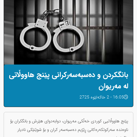
بانگکردن و دەسبەسەرکرانی پێنج هاووڵاتی
لە مەریوان
16:05 - 2 خاکەلێوه 2725
پێنج هاووڵاتیی کوردی خەڵکی مەریوان، دوابەدوای هێرش و بانگکران بۆ
ناوەندە سەرکوتکەرەکانی ڕێژیم دەسبەسەر کران و بۆ شوێنێکی نادیار