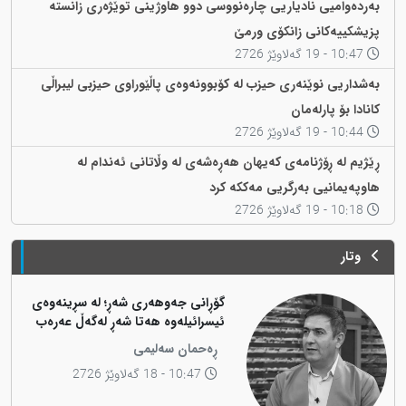
بەردەوامیی نادیاریی چارەنووسی دوو هاوژینی توێژەری زانستە
پزیشکییەکانی زانکۆی ورمێ
10:47 - 19 گەلاوێژ 2726
بەشداریی نوێنەری حیزب لە کۆبوونەوەی پاڵێوراوی حیزبی لیبراڵی
کانادا بۆ پارلەمان
10:44 - 19 گەلاوێژ 2726
ڕێژیم لە ڕۆژنامەی کەیهان هەڕەشەی لە وڵاتانی ئەندام لە
هاوپەیمانیی بەرگریی مەککە کرد
10:18 - 19 گەلاوێژ 2726
وتار
گۆڕانی جەوهەری شەڕ؛ لە سڕینەوەی
ئیسرائیلەوە هەتا شەڕ لەگەڵ عەرەب
ڕەحمان سەلیمی
10:47 - 18 گەلاوێژ 2726