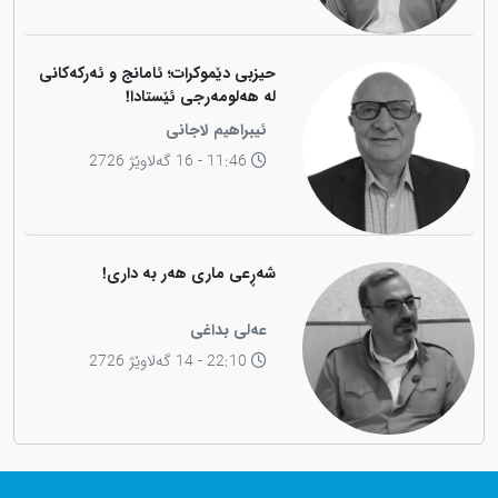
حیزبی دێموکرات؛ ئامانج و ئەرکەکانی
لە هەلومەرجی ئێستادا!
ئیبراهیم لاجانی
11:46 - 16 گەلاوێژ 2726
شەڕعی ماری هەر بە داری!
عەلی بداغی
22:10 - 14 گەلاوێژ 2726