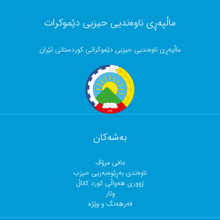
ماڵپەڕی ناوەندیی حیزبی دێموکرات
ماڵپەڕی ناوەندیی حیزبی دێموکراتی کوردستانی ئێران
بەشەکان
مافی مرۆڤ
ناوەندی بەڕێوەبەریی حیزب
ژووری هەواڵی کورد کاناڵ
وتار
فەرهەنگ و وێژە