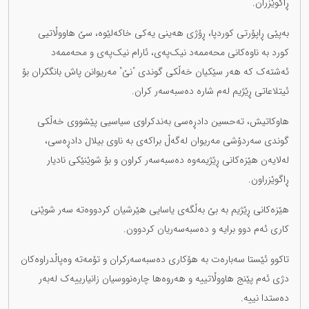
ڕاگوێزران.
بەپێی ڕاپۆرتی کوردپا، ڕۆژی هەینی یەکی خاکەلێوە، سێ هاووڵاتیی
کورد بە ناوەکانی محەممەد نیک‌پەی، ئارام نیک‌پەی و محەممەد
ئەشتەک کە هەر سێکیان خەڵكی گوندی "نێ" مەریوانن پاش بانگکران بۆ
ئیتلاعاتی ڕێژیم لەم شارە دەسبەسەر کران.
هاوکاتیش، تەحسین دادڕەسی بەندکراوی سیاسیی پێشووی خەڵکی
گوندی سەردۆشی مەریوان لەگەڵ براکەی بە ناوی بیلال دادڕەسی،
لەلایەن هێزەکانی ڕێژیمەوە دەسبەسەر کراون و بۆ شوێنێکی نادیار
ڕاگوێزراون.
هێزەکانی ڕێژیم بە بێ بەڵگەی یاسایی هێرشیان کردووەتە سەر شوێنی
کاری ئەم دوو برایە و دەسبەسەریان کردوون.
تاکوو ئێستا سەبارەت بە هۆکاری دەسبەسەرکران و تۆمەتە وەپاڵدراوەکان
دژی ئەم پێنج هاووڵاتییە و هەروەها چارەنووسیان زانیارییەک لەبەر
دەستدا نییە.