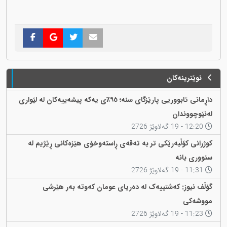
نوێترینەکان
داڕمانی ئابووریی پارێزگای سنە؛ ٩٥٪ی یەکە پیشەییەکان لە لێواری
لەنێوچووندان
12:20 - 19 گەلاوێژ 2726
کوژرانی کۆڵبەرێکی تر بە تەقەی ڕاستەوخۆی هێزەکانی ڕێژیم لە
سنووری بانه
11:31 - 19 گەلاوێژ 2726
گۆڵف نیوز: کەشتییەک لە دەریای عومان کەوتە بەر هێرشی
مووشەکی
11:23 - 19 گەلاوێژ 2726