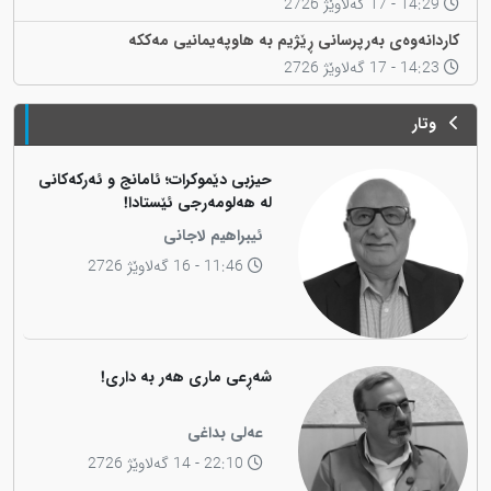
14:29 - 17 گەلاوێژ 2726
کاردانەوەی بەرپرسانی ڕێژیم بە هاوپەیمانیی مەککە
14:23 - 17 گەلاوێژ 2726
وتار
حیزبی دێموکرات؛ ئامانج و ئەرکەکانی
لە هەلومەرجی ئێستادا!
ئیبراهیم لاجانی
11:46 - 16 گەلاوێژ 2726
شەڕعی ماری هەر بە داری!
عەلی بداغی
22:10 - 14 گەلاوێژ 2726