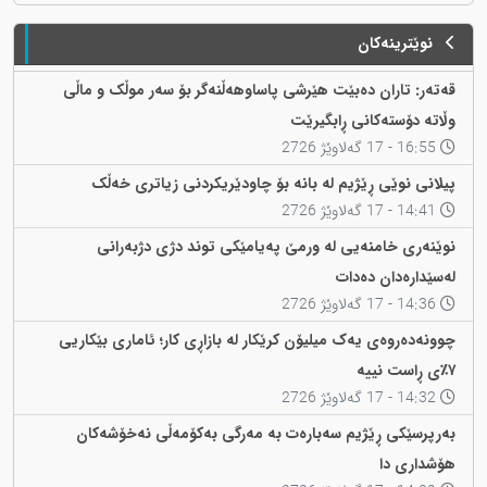
نوێترینەکان
قەتەر: تاران دەبێت هێرشی پاساوهەڵنەگر بۆ سەر موڵک و ماڵی
وڵاتە دۆستەکانی ڕابگیرێت
16:55 - 17 گەلاوێژ 2726
پیلانی نوێی ڕێژیم لە بانە بۆ چاودێریکردنی زیاتری خەڵک
14:41 - 17 گەلاوێژ 2726
نوێنەری خامنەیی لە ورمێ پەیامێکی توند دژی دژبەرانی
لەسێدارەدان دەدات
14:36 - 17 گەلاوێژ 2726
چوونەدەروەی یەک میلیۆن کرێکار لە بازاڕی کار؛ ئاماری بێکاریی
٧٪ی ڕاست نییە
14:32 - 17 گەلاوێژ 2726
بەرپرسێکی ڕێژیم سەبارەت بە مەرگی بەکۆمەڵی نەخۆشەکان
هۆشداری دا