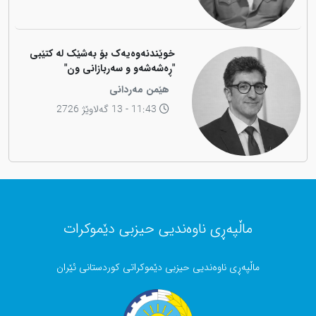
خوێندنەوەیەک بۆ بەشێک لە کتێبی
"ڕەشەشەو و سەربازانی ون"
هێمن مەردانی
11:43 - 13 گەلاوێژ 2726
ماڵپەڕی ناوەندیی حیزبی دێموکرات
ماڵپەڕی ناوەندیی حیزبی دێموکراتی کوردستانی ئێران