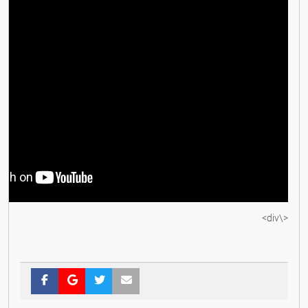
<\div>