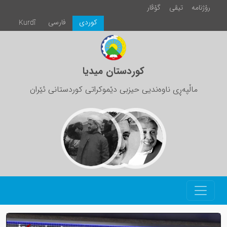
رۆژنامە
تیڤی
گۆڤار
كوردی
فارسی
Kurdî
کوردستان میدیا
ماڵپەڕی ناوەندیی حیزبی دێموکراتی کوردستانی ئێران