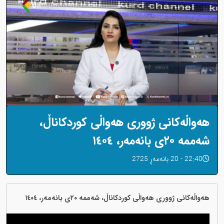
هەواڵەکانی ژووری هەواڵی کوردکاناڵ،
شەممە ٢٠ی بانەمەر، ١٤٠٤
22:40 - 20 بانەمەڕ 2725
هەواڵەکانی ژووری هەواڵی کوردکاناڵ، شەممە ٢٠ی بانەمەر، ١٤٠٤