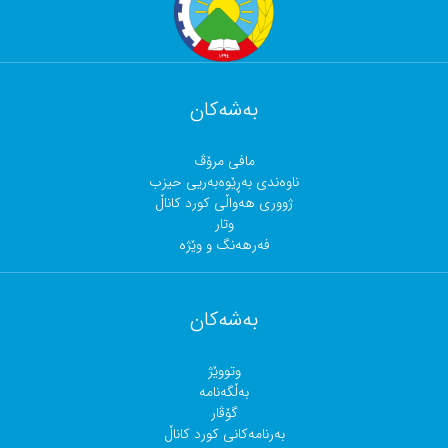
بەشەکان
مافی مرۆڤ
ناوەندی بەڕێوەبەریی حیزب
ژووری هەواڵی کورد کاناڵ
وتار
فەرهەنگ و وێژە
بەشەکان
وتووێژ
بەڵگەنامە
گۆڤار
بەرنامەکانی کورد کاناڵ