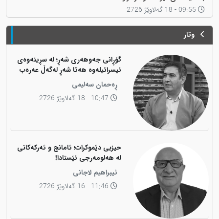
09:55 - 18 گەلاوێژ 2726
وتار
گۆڕانی جەوهەری شەڕ؛ لە سڕینەوەی
ئیسرائیلەوە هەتا شەڕ لەگەڵ عەرەب
ڕەحمان سەلیمی
10:47 - 18 گەلاوێژ 2726
حیزبی دێموکرات؛ ئامانج و ئەرکەکانی
لە هەلومەرجی ئێستادا!
ئیبراهیم لاجانی
11:46 - 16 گەلاوێژ 2726