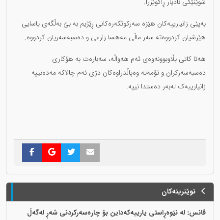
شوێنێکی نادیار ڕاگوێزرا.
بەپێی زانیارییەکان هێزە سەرکوتکەرەکانی ڕێژیم بە بێ بەڵگەی یاسایی
هێرشیان کردووەتە سەر ماڵی مەهسا زارعی و دەسبەسەریان کردووە.
هەتا کاتی بڵاوبوونەوەی ئەم هەواڵە، سەبارەت بە هۆکاری
دەسبەسەرکران و تۆمەتە وەپاڵدراوەکان دژی ئەم چالاکە مەدەنییە
زانیارییەک لەبەر دەستدا نییە.
نوێترینەکان
ڤانس: لە نێوەڕاستی یارییەکەداین بۆ چارەسەرکردنی شەڕ لەگەڵ