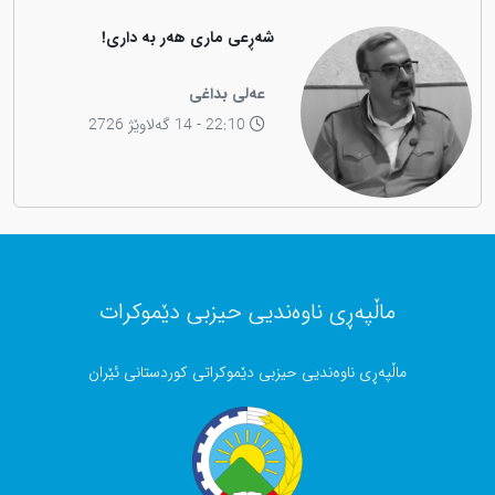
شەڕعی ماری هەر بە داری!
عەلی بداغی
22:10 - 14 گەلاوێژ 2726
ماڵپەڕی ناوەندیی حیزبی دێموکرات
ماڵپەڕی ناوەندیی حیزبی دێموکراتی کوردستانی ئێران