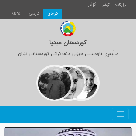
رۆژنامە
تیڤی
گۆڤار
كوردی
فارسی
Kurdî
کوردستان میدیا
ماڵپەڕی ناوەندیی حیزبی دێموکراتی کوردستانی ئێران