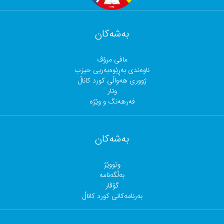
بەشەکان
مافی مرۆڤ
ناوەندی بەڕێوەبەریی حیزب
ژووری هەواڵی کورد کاناڵ
وتار
فەرهەنگ و وێژە
بەشەکان
وتووێژ
بەڵگەنامە
گۆڤار
بەرنامەکانی کورد کاناڵ