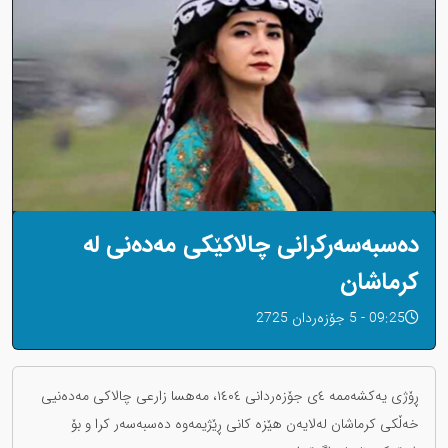
دەسبەسەرکرانی چالاکێکی مەدەنی لە
کرماشان
09:25 - 5 جۆزەردان 2725
ڕۆژی یەکشەممە ٤ی جۆزەردانی ١٤٠٤، مەهسا زارعی چالاکی مەدەنیی
خەڵکی کرماشان لەلایەن هێزە کانی ڕێژیمەوە دەسبەسەر کرا و بۆ