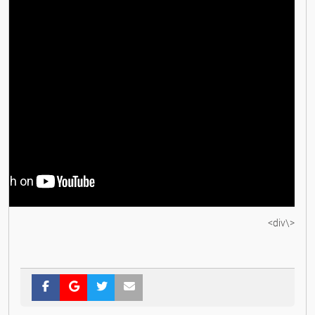
<\div>