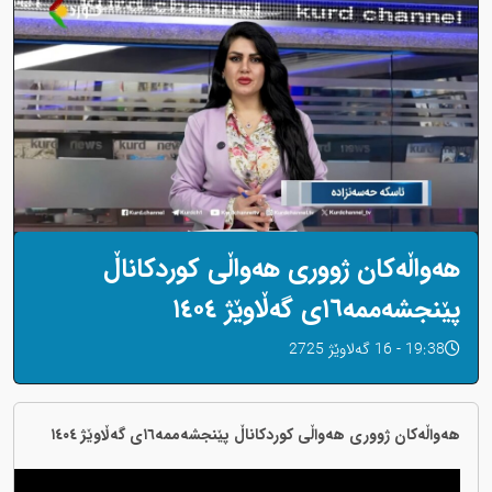
هەواڵەکان ژووری هەواڵی کوردکاناڵ
پێنجشەممە١٦ی گەڵاوێژ ١٤٠٤
19:38 - 16 گەلاوێژ 2725
هەواڵەکان ژووری هەواڵی کوردکاناڵ پێنجشەممە١٦ی گەڵاوێژ ١٤٠٤