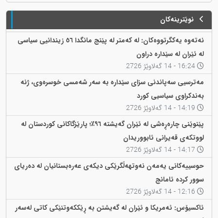
نوێترینەکان
نەتەوە یەکگرتووەکان: لە کەمتر لە پێنج مانگدا ٥٦ زیندانیی سیاسی
لە ئێران لە سێدارە دراون
16:24 - 14 گەلاوێژ 2726
مەترسیی سەپاندنی سزای سێدارە بە سەر شەمسی خوسرەوی، ژنە
بەندکراوی سیاسیی کورد
14:19 - 14 گەلاوێژ 2726
پێنوێنی چارەڕەشی لە ئێران گەیشتە ٩٦٪؛ پارێزگاکانی کوردستان لە
لووتکەی قەیرانی ئابووریدان
14:17 - 14 گەلاوێژ 2726
حوسییەکانی یەمەن نەوتهەڵگرێکی دیکەی عەرەبستانیان لە دەریای
سوور کردە ئامانج
12:16 - 14 گەلاوێژ 2726
ئاکسیۆس: ئەمریکا و ئێران لە گەیشتن بە ڕێککەوتنێکی کاتی لەسەر