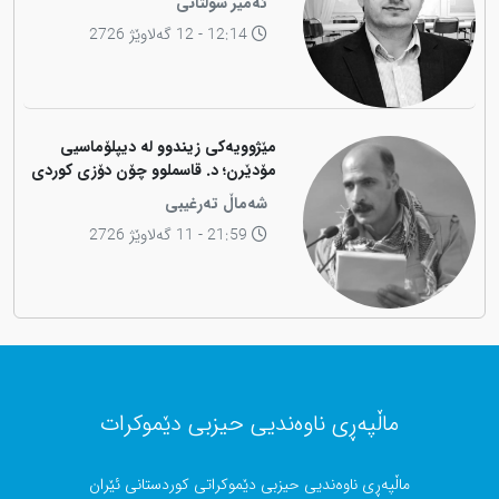
ئەمیر سوڵتانی
12:14 - 12 گەلاوێژ 2726
مێژوویەکی زیندوو لە دیپلۆماسیی
مۆدێرن؛ د. قاسملوو چۆن دۆزی کوردی
لە شاخەوە گواستەوە بۆ ناوەندە
شەماڵ تەرغیبی
بڕیاردەرەکانی جیهان؟
21:59 - 11 گەلاوێژ 2726
ماڵپەڕی ناوەندیی حیزبی دێموکرات
ماڵپەڕی ناوەندیی حیزبی دێموکراتی کوردستانی ئێران