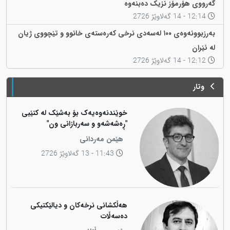
گەرووی هۆرمۆز نزیک دەبنەوە
12:14 - 14 گەلاوێژ 2726
بەرزبوونەوەی ١٠٠ لەسەدی نرخی کەرەستەی خانوو و تێچووی ژیان
لە ئێران
12:12 - 14 گەلاوێژ 2726
وتار
خوێندنەوەیەک بۆ بەشێک لە کتێبی
"ڕەشەشەو و سەربازانی ون"
هێمن مەردانی
11:43 - 13 گەلاوێژ 2726
هەڵکشانی نرخەکان و دیالێکتیکی
دەسەڵات