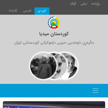
رۆژنامە
تیڤی
گۆڤار
كوردی
فارسی
Kurdî
کوردستان میدیا
ماڵپەڕی ناوەندیی حیزبی دێموکراتی کوردستانی ئێران