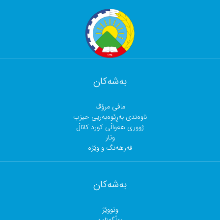
بەشەکان
مافی مرۆڤ
ناوەندی بەڕێوەبەریی حیزب
ژووری هەواڵی کورد کاناڵ
وتار
فەرهەنگ و وێژە
بەشەکان
وتووێژ