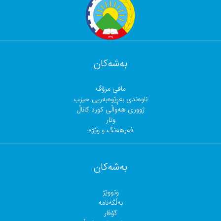
بەشەکان
مافی مرۆڤ
ناوەندی بەڕێوەبەریی حیزب
ژووری هەواڵی کورد کاناڵ
وتار
فەرهەنگ و وێژە
بەشەکان
وتووێژ
بەڵگەنامە
گۆڤار