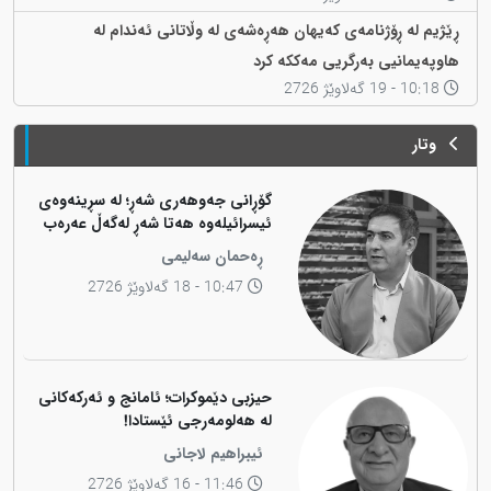
ڕێژیم لە ڕۆژنامەی کەیهان هەڕەشەی لە وڵاتانی ئەندام لە
هاوپەیمانیی بەرگریی مەککە کرد
10:18 - 19 گەلاوێژ 2726
وتار
گۆڕانی جەوهەری شەڕ؛ لە سڕینەوەی
ئیسرائیلەوە هەتا شەڕ لەگەڵ عەرەب
ڕەحمان سەلیمی
10:47 - 18 گەلاوێژ 2726
حیزبی دێموکرات؛ ئامانج و ئەرکەکانی
لە هەلومەرجی ئێستادا!
ئیبراهیم لاجانی
11:46 - 16 گەلاوێژ 2726