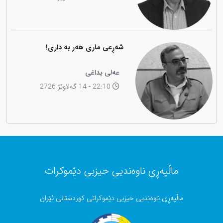
شەڕعی ماری هەر بە داری!
عەلی بداغی
22:10 - 14 گەلاوێژ 2726
ماڵپەڕی ناوەندیی حیزبی دێموکرات
ماڵپەڕی ناوەندیی حیزبی دێموکراتی کوردستانی ئێران