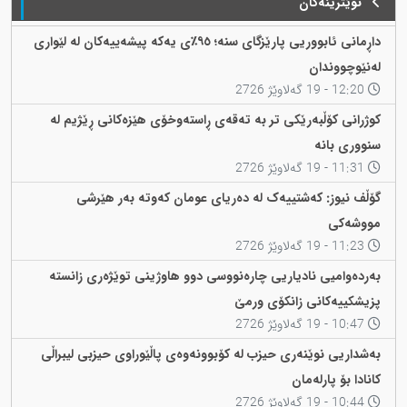
نوێترینەکان
داڕمانی ئابووریی پارێزگای سنە؛ ٩٥٪ی یەکە پیشەییەکان لە لێواری
لەنێوچووندان
12:20 - 19 گەلاوێژ 2726
کوژرانی کۆڵبەرێکی تر بە تەقەی ڕاستەوخۆی هێزەکانی ڕێژیم لە
سنووری بانه
11:31 - 19 گەلاوێژ 2726
گۆڵف نیوز: کەشتییەک لە دەریای عومان کەوتە بەر هێرشی
مووشەکی
11:23 - 19 گەلاوێژ 2726
بەردەوامیی نادیاریی چارەنووسی دوو هاوژینی توێژەری زانستە
پزیشکییەکانی زانکۆی ورمێ
10:47 - 19 گەلاوێژ 2726
بەشداریی نوێنەری حیزب لە کۆبوونەوەی پاڵێوراوی حیزبی لیبراڵی
کانادا بۆ پارلەمان
10:44 - 19 گەلاوێژ 2726