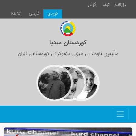
رۆژنامە
تیڤی
گۆڤار
كوردی
فارسی
Kurdî
کوردستان میدیا
ماڵپەڕی ناوەندیی حیزبی دێموکراتی کوردستانی ئێران