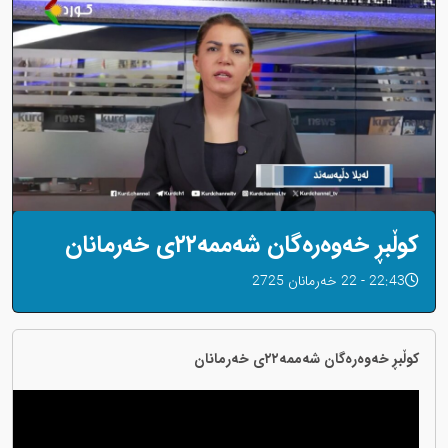
کوڵبڕ خەوەرەگان شەممە٢٢ی خەرمانان
22:43 - 22 خەرمانان 2725
کوڵبڕ خەوەرەگان شەممە٢٢ی خەرمانان