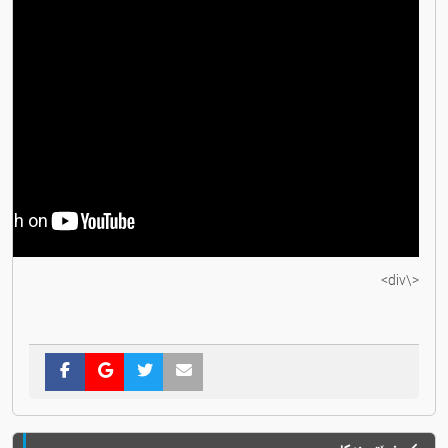
<\div>