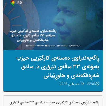
ڕاگەیەندراوی دەستەی کارگێریی حیزب
بەبۆنەی ٣٣ ساڵەی تێرۆری د. سادق
شەڕەفکەندی و هاوڕێیانی
22:03 - 26 خەرمانان 2725
ڕاگەیەندراوی دەستەی کارگێریی حیزب بەبۆنەی ٣٣ ساڵەی تێرۆری