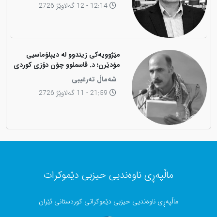
12:14 - 12 گەلاوێژ 2726
مێژوویەکی زیندوو لە دیپلۆماسیی
مۆدێرن؛ د. قاسملوو چۆن دۆزی کوردی
لە شاخەوە گواستەوە بۆ ناوەندە
شەماڵ تەرغیبی
بڕیاردەرەکانی جیهان؟
21:59 - 11 گەلاوێژ 2726
ماڵپەڕی ناوەندیی حیزبی دێموکرات
ماڵپەڕی ناوەندیی حیزبی دێموکراتی کوردستانی ئێران