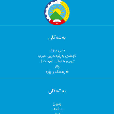
بەشەکان
مافی مرۆڤ
ناوەندی بەڕێوەبەریی حیزب
ژووری هەواڵی کورد کاناڵ
وتار
فەرهەنگ و وێژە
بەشەکان
وتووێژ
بەڵگەنامە