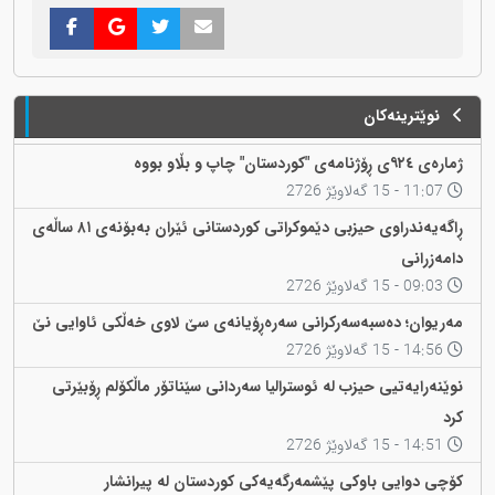
نوێترینەکان
ژمارەی ٩٢٤ی ڕۆژنامەی "کوردستان" چاپ و بڵاو بووە
11:07 - 15 گەلاوێژ 2726
ڕاگەیەندراوی حیزبی دێموکراتی کوردستانی ئێران بەبۆنەی ٨١ ساڵەی
دامەزرانی
09:03 - 15 گەلاوێژ 2726
مەریوان؛ دەسبەسەرکرانی سەرەڕۆیانەی سێ لاوی خەڵکی ئاوایی نێ
14:56 - 15 گەلاوێژ 2726
نوێنەرایەتیی حیزب لە ئوسترالیا سەردانی سێناتۆر ماڵکۆلم ڕۆبێرتی
کرد
14:51 - 15 گەلاوێژ 2726
کۆچی دوایی باوکی پێشمەرگەیەکی کوردستان لە پیرانشار