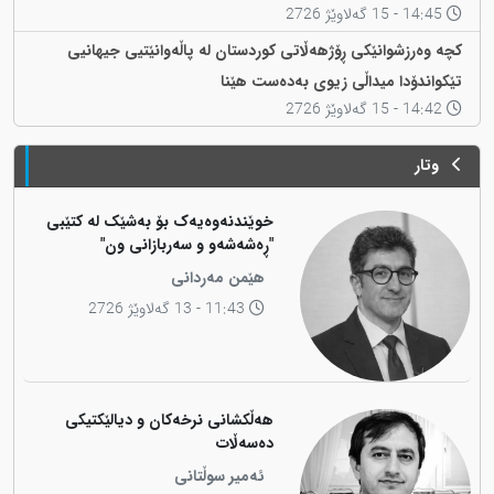
14:45 - 15 گەلاوێژ 2726
کچە وەرزشوانێکی ڕۆژهەڵاتی کوردستان لە پاڵەوانێتیی جیهانیی
تێکواندۆدا میداڵی زیوی بەدەست هێنا
14:42 - 15 گەلاوێژ 2726
وتار
خوێندنەوەیەک بۆ بەشێک لە کتێبی
"ڕەشەشەو و سەربازانی ون"
هێمن مەردانی
11:43 - 13 گەلاوێژ 2726
هەڵکشانی نرخەکان و دیالێکتیکی
دەسەڵات
ئەمیر سوڵتانی