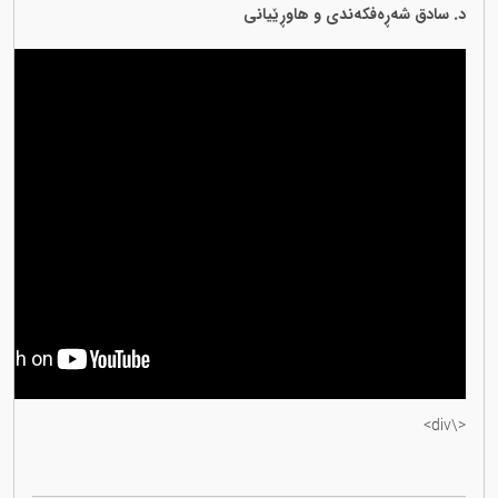
د. سادق شەڕەفکەندی و هاوڕێیانی
<\div>