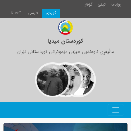
رۆژنامە
تیڤی
گۆڤار
كوردی
فارسی
Kurdî
کوردستان میدیا
ماڵپەڕی ناوەندیی حیزبی دێموکراتی کوردستانی ئێران