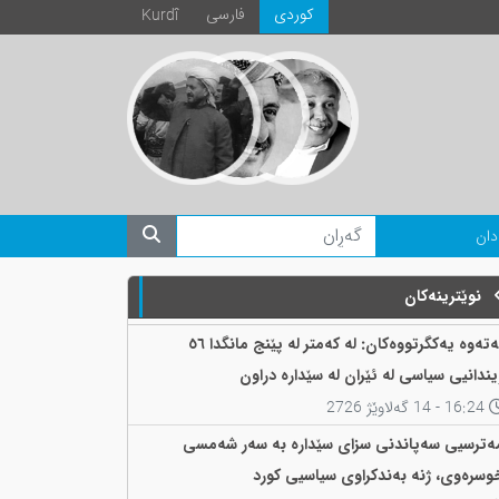
كوردی
فارسی
Kurdî
دان
نوێترینەکان
نەتەوە یەکگرتووەکان: لە کەمتر لە پێنج مانگدا ٥٦
یندانیی سیاسی لە ئێران لە سێدارە دراون
16:24 - 14 گەلاوێژ 2726
ەترسیی سەپاندنی سزای سێدارە بە سەر شەمسی
وسرەوی، ژنە بەندکراوی سیاسیی کورد