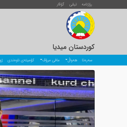
رۆژنامە
تیڤی
گۆڤار
کوردستان میدیا
سەرەتا
هەواڵ
مافی مرۆڤ
کۆمیتەی ناوەندی
ژو