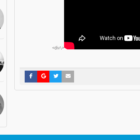
<\div>