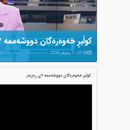
کوڵبڕ خەوەرەگان دووشەممە ٧ی ڕەزبەر
21:33 - 7 رەزبەر 2725
کوڵبڕ خەوەرەگان دووشەممە ٧ی ڕەزبەر