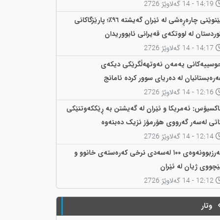
14:19 - 14 گەلاوێژ 2726
پێنوێنی چارەڕەشی لە ئێران گەیشتە ٩٦٪؛ پارێزگاکانی
وردستان لە لووتکەی قەیرانی ئابووریدان
14:17 - 14 گەلاوێژ 2726
وسییەکانی یەمەن نەوتهەڵگرێکی دیکەی
ەرەبستانیان لە دەریای سوور کردە ئامانج
12:16 - 14 گەلاوێژ 2726
اکسیۆس: ئەمریکا و ئێران لە گەیشتن بە ڕێککەوتنێکی
اتی لەسەر گەرووی هۆرمۆز نزیک دەبنەوە
12:14 - 14 گەلاوێژ 2726
بەرزبوونەوەی ١٠٠ لەسەدی نرخی کەرەستەی خانوو و
ێچووی ژیان لە ئێران
12:12 - 14 گەلاوێژ 2726
وتار