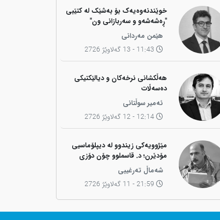
خوێندنەوەیەک بۆ بەشێک لە کتێبی
"ڕەشەشەو و سەربازانی ون"
هێمن مەردانی
11:43 - 13 گەلاوێژ 2726
هەڵکشانی نرخەکان و دیالێکتیکی
دەسەڵات
ئەمیر سوڵتانی
12:14 - 12 گەلاوێژ 2726
مێژوویەکی زیندوو لە دیپلۆماسیی
مۆدێرن؛ د. قاسملوو چۆن دۆزی
کوردی لە شاخەوە گواستەوە بۆ
شەماڵ تەرغیبی
ناوەندە بڕیاردەرەکانی جیهان؟
21:59 - 11 گەلاوێژ 2726