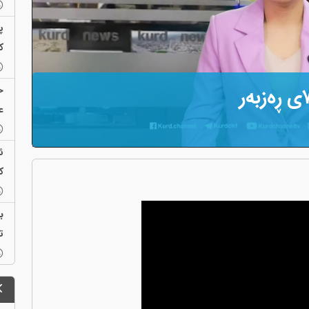
ک
ح
ع
ئ
ک
ت