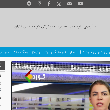
ماڵپەڕی ناوەندیی حیزبی دێموکراتی کوردستانی ئێران
وری هەواڵی کورد کاناڵ
وتار
فەرهەنگ و وێژە
وتووێژ
بەڵگەنامە
بەرزەیا
ز
م
خ