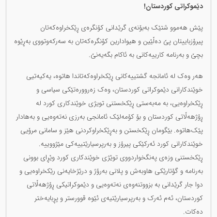
دێموکراتی کوردستان!
پێش هەموو شتێک بەبۆنەی گرێدانی کۆنگرەی ڕێکخراوەکەتان
پیرۆزباییتان پێ دەڵێین و هیوادارین کۆنگرەکەتان بە سەرکەوتووی بەڕێوە
بچێ و بەرنامە کارییەکانی بە ئاکام بگەیەنێ.
هەر وەک لە ئامانجە گشتییەکانی ڕێکخراوەکەتاندا هاتوە، یەکیەتیی
خوێندکارانی دێموکراتی کوردستان، وەک زەروورەتێکی سیاسی و
ڕێکخراوەیی، بە مەبەستی ڕێکخستنی تویژی خوێندکاری کورد لە
ڕۆژهەڵاتی کوردستان و بۆ کۆمەلێک ئامانجی بەرزی نەتەوەیی و بەهادار
پێک‌هاتوە. بێگومان ڕێکخستن و بەڕێکخراوکردنی هێز و سامانی مرۆیی
خوێندکارانی کورد ئەرکێکی پیرۆز و بەرپرسیارێتییەکی مێژووییە.
ڕێکخستنی وزەی پەنگخواردووی توێژی خوێندکاری کورد وێڕای بوونی
بەرنامە و گۆتارێکی هاوبەش و پلانی بەرۆژ و درێژخایەنی رێکخراوەیی و
دوا جار گرێدانی بە بزووتنەوەی نەتەوەیی و دێموکراتیکی ڕۆژهەڵاتی
کوردستان، ئەم ئەرک و بەرپرسیارێتیەی ئێوە قوورستر و پڕبایەختر
دەکات.