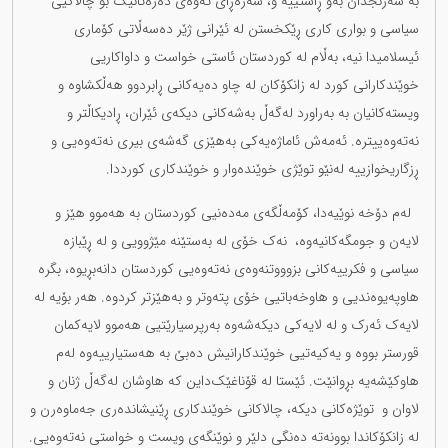
بە سەرنجدان بەو ڕاستییە و، سەرەڕای ئەوەی دەرەتانێک بۆ چالاکیی
سیاسی و بواری کاری ڕێکخستن لە ئێرانی ژێر دەسەڵاتی کۆماری
ئیسلامیدا نیە، بەڵام لە کوردستان ئاستی خواست و داواکاریی
خوێندکارانی کورد لە زانکۆکان لە چاو دەیەکانی ڕابردوو هەڵکشاوە و
ویستەکانیان بە بەراورد لەگەڵ بەشەکانی دیکەی ئێران، ڕادیکاڵتر و
نەتەوەییترە. ئەمەش ئاماژەیەکی بەهێزی گەشەی بیری نەتەوەیی و
ڕزگاریخوازییە لەنێو توێژی خوێندەوار و خوێندکاری کورددا.
لەم دۆخە نوێیەدا، کۆمەڵگەی مەدەنیی کوردستان بە هەموو هێز و
لایەن و جومگەکانیەوە، نەک خۆی لە بەستێنە مێژوویی و لە ڕێبازە
سیاسی و فکرییەکانی بزوووتنەوەی نەتەوەیی کوردستان دانەبڕیوە، بگرە
هاوپەیوەندیی و هاوخەباتیی خۆی پتەوتر و بەهێزتر کردوە. هەر بۆیە لە
لایەک ئەرک و لە لایەکی دیکەشەوە بەرپرسیارێتیی هەموو لایەکمان
قورستر بووە و یەکیەتیی خوێندکارانیش دەبێ بە هەستیارییەوە لەم
هاوکێشەیە بڕوانێت. ئێستا لە قۆناغێک‌داین کە هاوشان لەگەڵ ژنان و
لاوان و توێژەکانی دیکە، چالاکانی خوێندکاری ڕێنیشاندەری جەماوەرن و
لە زانکۆکاندا بوونەتە دەنگی دلێر و نوێنگەی ویست و خواستی نەتەوەیی.