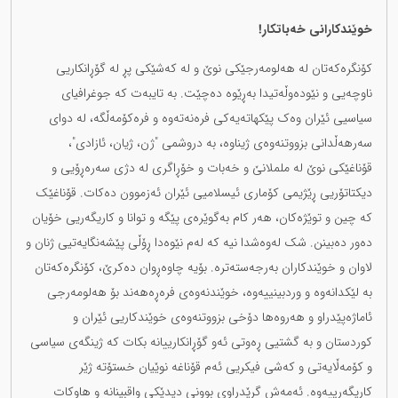
خوێندکارانی خەباتکار!
کۆنگرەکەتان لە هەلومەرجێکی نوێ و لە کەشێکی پڕ لە گۆڕانکاریی
ناوچەیی و نێودەوڵەتیدا بەڕێوە دەچێت. بە تایبەت کە جوغرافیای
سیاسیی ئێران وەک پێکهاتەیەکی فرەنەتەوە و فرەکۆمەڵگە، لە دوای
سەرهەڵدانی بزووتنەوەی ژیناوە، بە دروشمی "ژن، ژیان، ئازادی"،
قۆناغێکی نوێ لە ململانێ و خەبات و خۆڕاگری لە دژی سەرەڕۆیی و
دیکتاتۆریی ڕێژیمی کۆماری ئیسلامیی ئێران ئەزموون دەکات. قۆناغێک
کە چین و توێژەکان، هەر کام بەگوێرەی پێگە و توانا و کاریگەریی خۆیان
دەور دەبینن. شک لەوەشدا نیە کە لەم نێوەدا ڕۆڵی پێشەنگایەتیی ژنان و
لاوان و خوێندکاران بەرجەستەترە. بۆیە چاوەڕوان دەکرێ، کۆنگرەکەتان
بە لێکدانەوە و وردبینییەوە، خوێندنەوەی فرەڕەهەند بۆ هەلومەرجی
ئاماژەپێدراو و هەروەها دۆخی بزووتنەوەی خوێندکاریی ئێران و
کوردستان و بە گشتیی ڕەوتی ئەو گۆڕانکارییانە بکات کە ژینگەی سیاسی
و کۆمەڵایەتی و کەشی فیکریی ئەم قۆناغە نوێیان خستۆتە ژێر
کاریگەرییەوە. ئەمەش گرێدراوی بوونی دیدێکی واقبینانە و هاوکات