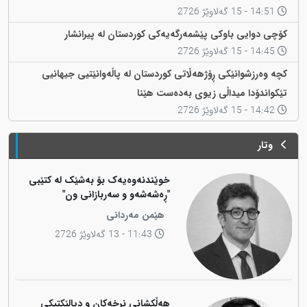
14:51 - 15 گەلاوێژ 2726
کۆچی دوایی باوکی پێشمەرگەیەکی کوردستان لە پیرانشار
14:45 - 15 گەلاوێژ 2726
کچە وەرزشوانێکی ڕۆژهەڵاتی کوردستان لە پاڵەوانێتیی جیهانیی
تێکواندۆدا میداڵی زیوی بەدەست هێنا
14:42 - 15 گەلاوێژ 2726
وتار
خوێندنەوەیەک بۆ بەشێک لە کتێبی
"ڕەشەشەو و سەربازانی ون"
هێمن مەردانی
11:43 - 13 گەلاوێژ 2726
هەڵکشانی نرخەکان و دیالێکتیکی