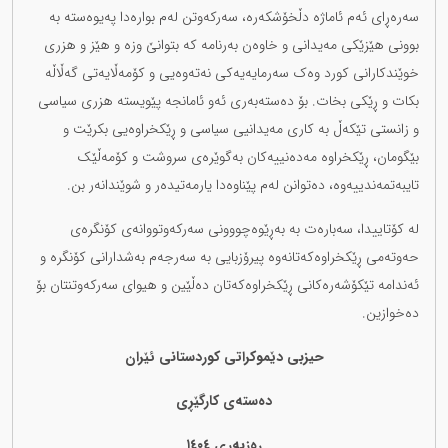
سەرەڕای ئەم ئاماژە دڵخۆشکەرە، سەرکەوتن لەم بوارەدا پەیوەستە بە
بوونی هێزێکی مەیدانی و خاوەن بەرنامە کە بتوانێ وزە و هێز و هزری
خوێندکارانی کورد وەک سەرمایەیەکی نەتەوەیی و کۆمەڵایەتی گەڵاڵە
بکات و ڕێکی بخات. بۆ دەستەبەری ئەو ئامانجە پێویستە هزری سیاسی
و زانستی تێکەڵ بە کاری مەیدانیی سیاسی و ڕێکخراوەیی بکرێت و
بێگومان، ڕێکخراوە مەدەنییەکان بەگوێرەی سروشت و کۆمەڵێک
تایبەتمەندییەوە، دەتوانن لەم پێناوەدا یارمەتیدەر و شوێندانەر بن.
لە کۆتاییدا، سەبارەت بە بەڕێوەچووونی سەرکەوتووانەی کۆنگرەی
حەوتەمی ڕێکخراوەکەتانەوە پیرۆزبایی بە سەرجەم بەشدارانی کۆنگرە و
ئەندامە تێکۆشەرەکانی ڕێکخراوەکەتان دەڵێین و هیوای سەرکەوتنتان بۆ
دەخوازین.
حیزبی دێموکراتی کوردستانی ئێران
دەستەی کارگێڕی
ڕەزبەری ١٤٠٤