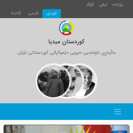
رۆژنامە
تیڤی
گۆڤار
كوردی
فارسی
Kurdî
کوردستان میدیا
ماڵپەڕی ناوەندیی حیزبی دێموکراتی کوردستانی ئێران