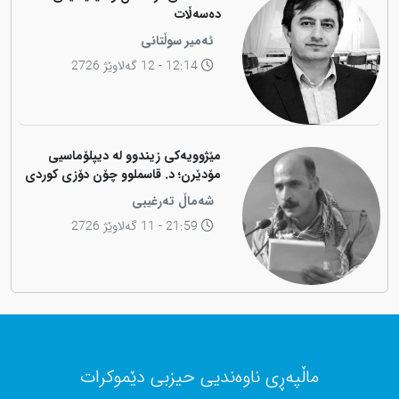
دەسەڵات
ئەمیر سوڵتانی
12:14 - 12 گەلاوێژ 2726
مێژوویەکی زیندوو لە دیپلۆماسیی
مۆدێرن؛ د. قاسملوو چۆن دۆزی کوردی
لە شاخەوە گواستەوە بۆ ناوەندە
شەماڵ تەرغیبی
بڕیاردەرەکانی جیهان؟
21:59 - 11 گەلاوێژ 2726
ماڵپەڕی ناوەندیی حیزبی دێموکرات