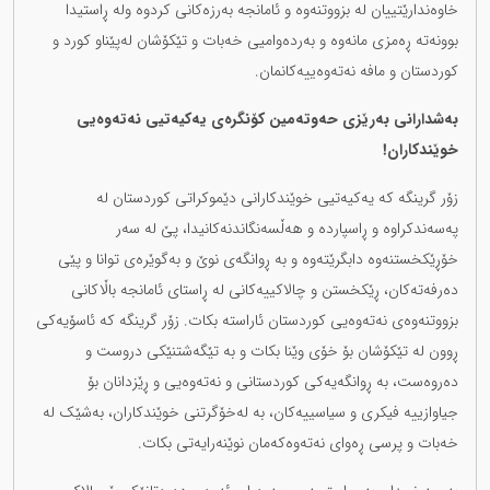
خاوەندارێتییان لە بزووتنەوە و ئامانجە بەرزەکانی کردوە ولە ڕاستیدا
بوونەتە ڕەمزی مانەوە و بەردەوامیی خەبات و تێکۆشان لەپێناو کورد و
کوردستان و مافە نەتەوەییەکانمان.
بەشدارانی بەرێزی حەوتەمین کۆنگرەی یەکیەتیی نەتەوەیی
خوێندکاران!
زۆر گرینگە کە یەکیەتیی خوێندکارانی دێموکراتی کوردستان لە
پەسەندکراوە و ڕاسپاردە و هەڵسەنگاندنەکانیدا، پێ لە سەر
خۆڕێکخستنەوە دابگرێتەوە و بە ڕوانگەی نوێ و بەگوێرەی توانا و پێی
دەرفەتەکان، ڕێکخستن و چالاکییەکانی لە ڕاستای ئامانجە باڵاکانی
بزووتنەوەی نەتەوەیی کوردستان ئاراستە بکات. زۆر گرینگە کە ئاسۆیەکی
ڕوون لە تێکۆشان بۆ خۆی وێنا بکات و بە تێگەشتنێکی دروست و
دەروەست، بە ڕوانگەیەکی کوردستانی و نەتەوەیی و ڕێزدانان بۆ
جیاوازییە فیکری و سیاسییەکان، بە لەخۆگرتنی خوێندکاران، بەشێک لە
خەبات و پرسی ڕەوای نەتەوەکەمان نوێنەرایەتی بکات.