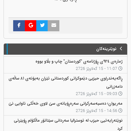
نوێترینەکان
ژمارەی ٩٢٤ی ڕۆژنامەی "کوردستان" چاپ و بڵاو بووە
11:07 - 15 گەلاوێژ 2726
ڕاگەیەندراوی حیزبی دێموکراتی کوردستانی ئێران بەبۆنەی ٨١ ساڵەی
دامەزرانی
09:03 - 15 گەلاوێژ 2726
مەریوان؛ دەسبەسەرکرانی سەرەڕۆیانەی سێ لاوی خەڵکی ئاوایی نێ
14:56 - 15 گەلاوێژ 2726
نوێنەرایەتیی حیزب لە ئوسترالیا سەردانی سێناتۆر ماڵکۆلم ڕۆبێرتی
کرد