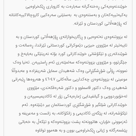
خوێندنەوەیەکی ڕەخنەگرانە سەبارەت بە کاروباری ڕێکخراوەیی
یەکیەتییەکەتان و بەستنەوەی بە بەستێنی سەرەکیی کاروچالاکییەکانتانە
کە ڕۆژهەڵاتی کوردستان و ئێرانە.
لە بزووتنەوەی نەتەوەیی و ڕزگاریخوازانەی ڕۆژهەڵاتی کوردستان و بە
تایبەتیتر لە مێژووی حیزبی دێموکراتی کوردستانی ئێراندا، ڕەسالەت و
شوێندانەری و تێکۆشانی خوێندکارانی کورد بۆتە نەریتێکی بەبایەخ و
جێگرتوو، و مێژووی بزووتنەوەکە سەلمێنەری ئەم ڕاستییەن. تەنیا وەک
نموونە، ڕۆڵی شۆڕشگێڕانی وەک شەهیدان سمایل شەریفزادە و عەبدوڵڵا
موعینی لە بزووتنەوەی چەکداریی ساڵەکانی ٤٧-٤٦ و هەروەها ڕێبەرانی
شەهیدی وەک دکتور قاسملوو و دکتور شەرەفکەندی، مێژووی
لەخۆبوردوویی و گیانفیدایی ژمارەیەکی زۆر لە ئاکادیمیسییەن و
خوێندکارانی شێلگیر و شۆڕشگێڕی کوردستانمان بیر دێنێتەوە. ئەم
تێکۆشەرانە، لە پێگەی ئاکادیمی و زانکۆکانە، بە زانست و مەعریفە و
ئەزموونی خۆیان، هاتوونەتە پشت بزووتنەوەکە و تێکەڵ بە خەباتی
پێشمەرگانە و ژیانی ڕێکخراوەیی بوون و بە هەموو تواناوە