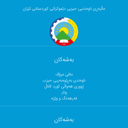
ماڵپەڕی ناوەندیی حیزبی دێموکراتی کوردستانی ئێران
بەشەکان
مافی مرۆڤ
ناوەندی بەڕێوەبەریی حیزب
ژووری هەواڵی کورد کاناڵ
وتار
فەرهەنگ و وێژە
بەشەکان