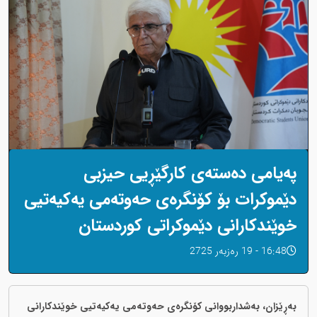
پەیامی دەستەی کارگێڕیی حیزبی
دێموکرات بۆ کۆنگرەی حەوتەمی یەکیەتیی
خوێندکارانی دێموکراتی کوردستان
16:48 - 19 رەزبەر 2725
بەڕێزان، بەشداربووانی کۆنگرەی حەوتەمی یەکیەتیی خوێندکارانی