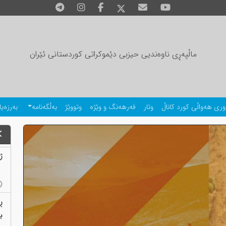
ماڵپەڕی ناوەندیی حیزبی دێموکراتی کوردستانی ئێران
وری هەواڵی کورد کاناڵ
وتار
فەرهەنگ و وێژە
وتووێژ
بەڵگەنامە
بەرزەیا
ژمارەی
ڕ
بەب