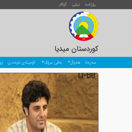
رۆژنامە
تیڤی
گۆڤار
کوردستان میدیا
سەرەتا
هەواڵ
مافی مرۆڤ
کۆمیتەی ناوەندی
ژو