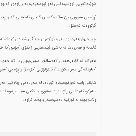
شوێندانەریی نووسینەکانی ئەو نووسەرەیە بە زاراوەی کەلهو
"ڕۆمانی سنووری بێ سا" یەکەمین کتێبی ئەدەبیی کەلهوڕییە ک
گرتووەتە ئەستۆ.
ئاڵمانە و هەروەها لە بەشی فیلمسازیی زانکۆی "مۆنیخ"دا خ
هەرکام لە کۆبەرهەمی "ئەفسانەی سەرزەوینی با" کە حەوت 
"جاودانەگی دەر سکووت"، ئانتۆلۆژیی "دژەدژ" و ڕۆمانی "سن
شایانی باسە ئەو نووسەرە کوردە، لە سەردەمی چالاکیی فەر
سەرکوتکەرەکانی ڕێژیمەوە بەهۆی چالاکیی سیاسییەوە لە د
وڵات بووە لە تورکیە دەسبەسەر و بەند کراوە.