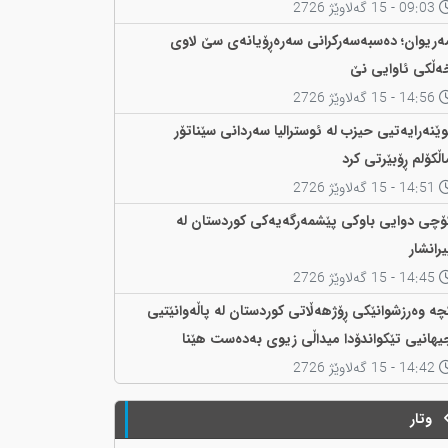
09:03 - 15 گەلاوێژ 2726
ەریوان؛ دەسبەسەرکرانی سەرەڕۆیانەی سێ لاوی
ەڵکی ئاوایی نێ
14:56 - 15 گەلاوێژ 2726
وێنەرایەتیی حیزب لە ئوسترالیا سەردانی سێناتۆر
اڵکۆلم ڕۆبێرتی کرد
14:51 - 15 گەلاوێژ 2726
ۆچی دوایی باوکی پێشمەرگەیەکی کوردستان لە
یرانشار
14:45 - 15 گەلاوێژ 2726
چە وەرزشوانێکی ڕۆژهەڵاتی کوردستان لە پاڵەوانێتیی
یهانیی تێکواندۆدا میداڵی زیوی بەدەست هێنا
14:42 - 15 گەلاوێژ 2726
وتار