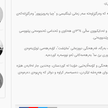
ڕی.
ە وەرگێڕاوەتە سەر زمانی ئینگلیسی و "چیا پەرویزپوور" وەرگێڕانەکەی
چیا جیهان‌فەرد نووسەر و توێژەری خەڵکی شابادی کرماشانە و لەدایکبووی ساڵی ١٣٦٤ی هەتاوی و ئەندامی ئەنجومەنی پێنووسی
وێندوویەتی.
بەرگە، فەرهەنگی دووزمانی "مانێشت"، کۆبەرهەمی توێژینەوەی
ووری بێ سا" بەرهەمەکانی ئەو نووسەرە کوردەیە.
هەنگی و کۆمەڵایەتیی خۆیدا لە کوردستان، چەندین جار لەلایەن هێزە
وای هەڕەشە لێکردن، دەسبەسەر کراوە و دواتر کە پەڕیوەی دەرەوەی