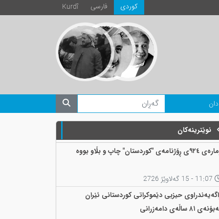
كوردی
فارسی
Kurdî
دان
نوێترینەکان
 ٩٢٤ی ڕۆژنامەی "کوردستان" چاپ و بڵاو بووە
11:07 - 15 گەلاوێژ 2726
اگەیەندراوی حیزبی دێموکراتی کوردستانی ئێران
ۆنەی ٨١ ساڵەی دامەزرانی