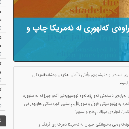
م
خ
راوەی کەلهوڕی لە ئەمریکا چاپ و
ن
م
ک
پ
ری شابادی و دانیشتووی وڵاتی ئاڵمان لەلایەن وەشانخانەیەکی
ایەوە.
ک
ەبارەی ناساندنی ئەو ڕۆمانەوە نووسیویەتی:"ئەو چیرۆکە لە سنوورە
ج
فەرد بە پێنووسێکی قووڵ و سوورئاڵ، ڕاستیی کوردستانی هاوچەرخی
درا، لەبارەی مرۆڤ، ڕەنج و سنوور".
ونەتەوەیی بەناوبانگی جیهان لە ئەمریکا دەرخەری گرنگ و