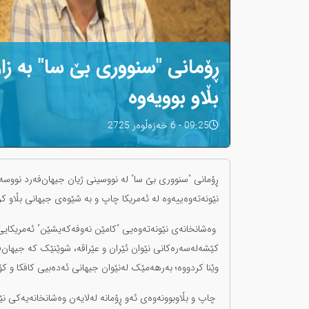
ڕۆمانی "سنووری بێ سا" بە زا
بڵاو بوویەوە
09:25 - 6 خەزەڵوەر 2725
ڕۆمانی "سنووری بێ سا" لە نووسینی ژیان جیهان‌فەرد نووسە
نێونەتەوەییەوە لە ئەمریکا چاپ و بە شێوەی جیهانی بڵاو کر
وەشانخانەی نێونەتەوەیی "کامێن نەوفەکەیشێن" ئەمریکایی ل
کێشەلەسەرەکانی نێوان ئێران و عێراقە، شوێنێک کە جیهان‌
وێنا کردووە؛ بەرهەمێک لەنێوان جیهانی ئەدەبیی کافکا و کۆن
چاپ و بڵاوبوونەوەی ئەو ڕۆمانە لەلایەن وەشانخانەیەکی نێ