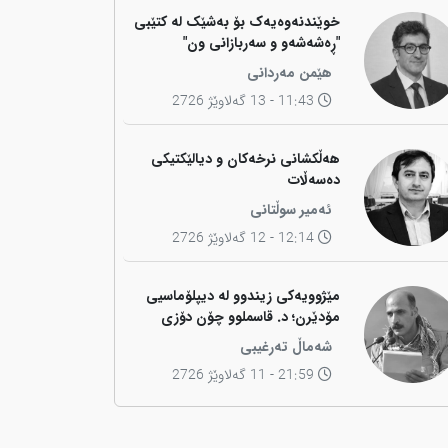
خوێندنەوەیەک بۆ بەشێک لە کتێبی
"ڕەشەشەو و سەربازانی ون"
هێمن مەردانی
11:43 - 13 گەلاوێژ 2726
هەڵکشانی نرخەکان و دیالێکتیکی
دەسەڵات
ئەمیر سوڵتانی
12:14 - 12 گەلاوێژ 2726
مێژوویەکی زیندوو لە دیپلۆماسیی
مۆدێرن؛ د. قاسملوو چۆن دۆزی
کوردی لە شاخەوە گواستەوە بۆ
شەماڵ تەرغیبی
ناوەندە بڕیاردەرەکانی جیهان؟
21:59 - 11 گەلاوێژ 2726