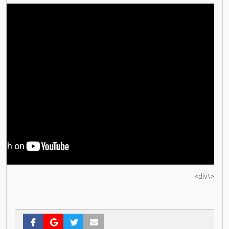
<\div>