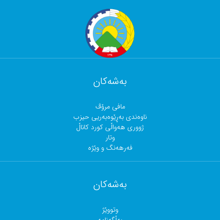
بەشەکان
مافی مرۆڤ
ناوەندی بەڕێوەبەریی حیزب
ژووری هەواڵی کورد کاناڵ
وتار
فەرهەنگ و وێژە
بەشەکان
وتووێژ