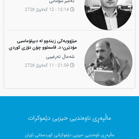
ئەمیر سوڵتانی
12:14 - 12 گەلاوێژ 2726
مێژوویەکی زیندوو لە دیپلۆماسیی
مۆدێرن؛ د. قاسملوو چۆن دۆزی کوردی
لە شاخەوە گواستەوە بۆ ناوەندە
شەماڵ تەرغیبی
بڕیاردەرەکانی جیهان؟
21:59 - 11 گەلاوێژ 2726
ماڵپەڕی ناوەندیی حیزبی دێموکرات
ماڵپەڕی ناوەندیی حیزبی دێموکراتی کوردستانی ئێران