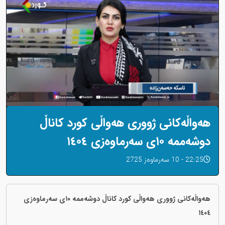
هەواڵەکانی ژووری هەواڵی کورد کاناڵ
دوشەممە ١٠ی سەرماوەزی ١٤٠٤
22:25 - 10 سەرماوەز 2725
هەواڵەکانی ژووری هەواڵی کورد کاناڵ دوشەممە ١٠ی سەرماوەزی
١٤٠٤