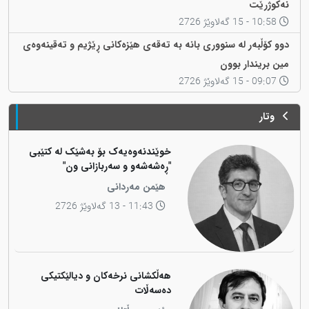
نەکوژرێت
10:58 - 15 گەلاوێژ 2726
دوو کۆڵبەر لە سنووری بانە بە تەقەی هێزەکانی ڕێژیم و تەقینەوەی
مین بریندار بوون
09:07 - 15 گەلاوێژ 2726
وتار
خوێندنەوەیەک بۆ بەشێک لە کتێبی
"ڕەشەشەو و سەربازانی ون"
هێمن مەردانی
11:43 - 13 گەلاوێژ 2726
هەڵکشانی نرخەکان و دیالێکتیکی
دەسەڵات