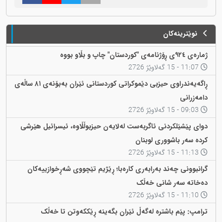
نوێترینەکان
ژمارەی ٩٢٤ی ڕۆژنامەی "کوردستان" چاپ و بڵاو بووە
11:07 - 15 گەلاوێژ 2726
ڕاگەیەندراوی حیزبی دێموکراتی کوردستانی ئێران بەبۆنەی ٨١ ساڵەی
دامەزرانی
09:03 - 15 گەلاوێژ 2726
دوای پێشێلکردنی ئاگربەست لەلایەن حیزبوڵڵاوە، ئیسرائیل هێرشی
کردە سەر باشووری لوبنان
11:13 - 15 گەلاوێژ 2726
گرانبوونی چەند بەرابەری کارەبا؛ ڕێژیم تێچووی شەڕخوازییەکان
دەخاتە سەر شانی خەڵک
11:10 - 15 گەلاوێژ 2726
ترامپ: پێم باشترە لەگەڵ ئێران بگەینە ڕێککەوتن تا خەڵک