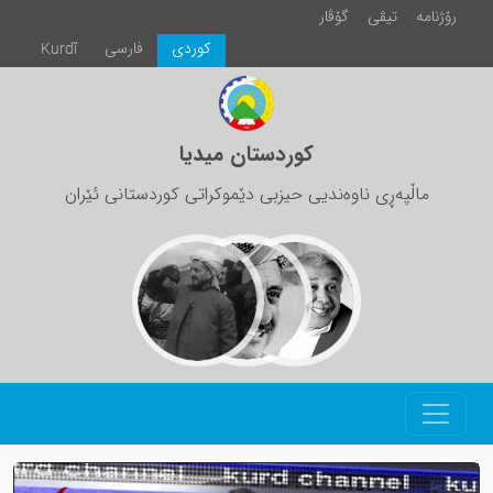
رۆژنامە
تیڤی
گۆڤار
كوردی
فارسی
Kurdî
کوردستان میدیا
ماڵپەڕی ناوەندیی حیزبی دێموکراتی کوردستانی ئێران