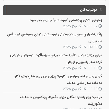
نوێترینەکان
ژمارەی ٩٢٤ی ڕۆژنامەی "کوردستان" چاپ و بڵاو بووە
11:07 - 15 گەلاوێژ 2726
ڕاگەیەندراوی حیزبی دێموکراتی کوردستانی ئێران بەبۆنەی ٨١ ساڵەی
دامەزرانی
09:03 - 15 گەلاوێژ 2726
دوای پێشێلکردنی ئاگربەست لەلایەن حیزبوڵڵاوە، ئیسرائیل هێرشی
کردە سەر باشووری لوبنان
11:13 - 15 گەلاوێژ 2726
گرانبوونی چەند بەرابەری کارەبا؛ ڕێژیم تێچووی شەڕخوازییەکان
دەخاتە سەر شانی خەڵک
11:10 - 15 گەلاوێژ 2726
ترامپ: پێم باشترە لەگەڵ ئێران بگەینە ڕێککەوتن تا خەڵک
نەکوژرێت