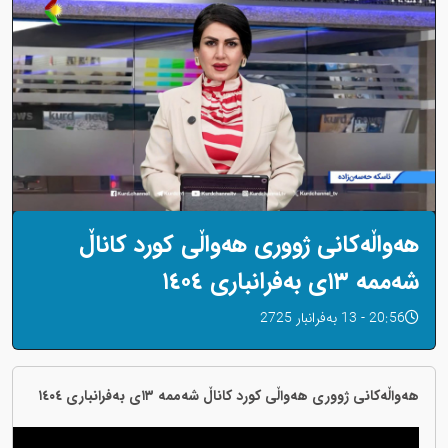
هەواڵەکانی ژووری هەواڵی کورد کاناڵ
شەممە ١٣ی بەفرانباری ١٤٠٤
20:56 - 13 بەفرانبار 2725
هەواڵەکانی ژووری هەواڵی کورد کاناڵ شەممە ١٣ی بەفرانباری ١٤٠٤