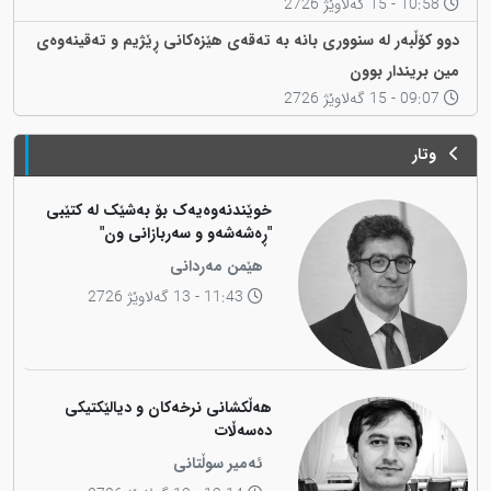
10:58 - 15 گەلاوێژ 2726
دوو کۆڵبەر لە سنووری بانە بە تەقەی هێزەکانی ڕێژیم و تەقینەوەی
مین بریندار بوون
09:07 - 15 گەلاوێژ 2726
وتار
خوێندنەوەیەک بۆ بەشێک لە کتێبی
"ڕەشەشەو و سەربازانی ون"
هێمن مەردانی
11:43 - 13 گەلاوێژ 2726
هەڵکشانی نرخەکان و دیالێکتیکی
دەسەڵات
ئەمیر سوڵتانی