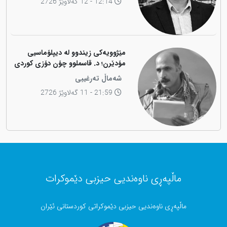
12:14 - 12 گەلاوێژ 2726
مێژوویەکی زیندوو لە دیپلۆماسیی
مۆدێرن؛ د. قاسملوو چۆن دۆزی کوردی
لە شاخەوە گواستەوە بۆ ناوەندە
شەماڵ تەرغیبی
بڕیاردەرەکانی جیهان؟
21:59 - 11 گەلاوێژ 2726
ماڵپەڕی ناوەندیی حیزبی دێموکرات
ماڵپەڕی ناوەندیی حیزبی دێموکراتی کوردستانی ئێران