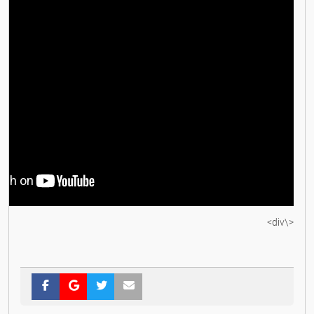
<\div>