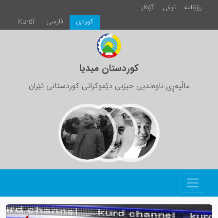
رۆژنامە
تیڤی
گۆڤار
كوردی
فارسی
Kurdî
کوردستان میدیا
ماڵپەڕی ناوەندیی حیزبی دێموکراتی کوردستانی ئێران