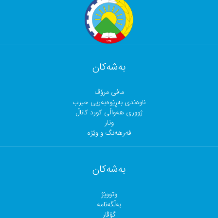
بەشەکان
مافی مرۆڤ
ناوەندی بەڕێوەبەریی حیزب
ژووری هەواڵی کورد کاناڵ
وتار
فەرهەنگ و وێژە
بەشەکان
وتووێژ
بەڵگەنامە
گۆڤار