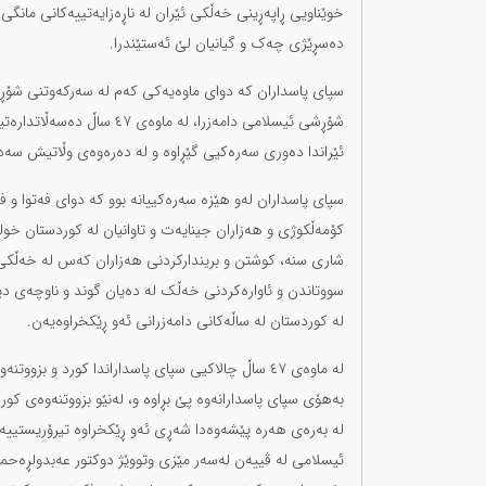
خوێناویی ڕاپەڕینی خەڵکی ئێران لە ناڕەزایەتییەکانی مانگی ب
دەسڕێژی چەک و گیانیان لێ ئەستێندرا.
شۆڕشی ئیسلامی دامەزرا، لە 
ئێراندا دەوری سەرەکیی گێڕاوە و لە دەرەوەی وڵاتیش سەد
سپای پاسداران لەو هێزە سەرەکییانە بوو کە دوای فەتوا و 
شاری سنە، کوشتن و بریندارکردنی هەزاران کەس لە خەڵکی ئە
سووتاندن و ئاوارەکردنی خەڵک لە دەیان گوند و ناوچەی دی
لە کوردستان لە ساڵەکانی دامەزرانی ئەو ڕێکخراوەیەن.
لە ماوەی ٤٧ ساڵ چالاکیی سپای پاسداراندا کورد و
لە بەرەی هەرە پێشەوەدا شەڕی ئەو ڕێکخراوە تیرۆریستییە د
ئیسلامی لە ڤییەن لەسەر مێزی وتووێژ دوکتور عەبدولڕەحمان