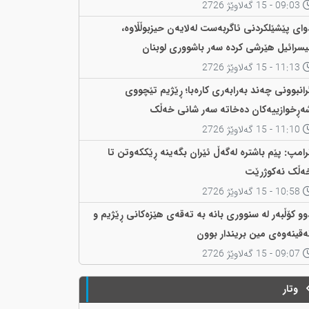
09:03 - 15 گەلاوێژ 2726
وای پێشێلکردنی ئاگربەست لەلایەن حیزبوڵڵاوە،
یسرائیل هێرشی کردە سەر باشووری لوبنان
11:13 - 15 گەلاوێژ 2726
رانبوونی چەند بەرابەری کارەبا؛ ڕێژیم تێچووی
ەڕخوازییەکان دەخاتە سەر شانی خەڵک
11:10 - 15 گەلاوێژ 2726
رامپ: پێم باشترە لەگەڵ ئێران بگەینە ڕێککەوتن تا
ەڵک نەکوژرێت
10:58 - 15 گەلاوێژ 2726
وو کۆڵبەر لە سنووری بانە بە تەقەی هێزەکانی ڕێژیم و
ەقینەوەی مین بریندار بوون
09:07 - 15 گەلاوێژ 2726
وتار