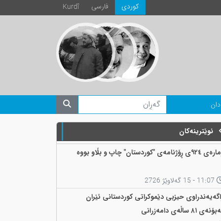
كوردی
فارسی
Kurdî
دان
نوێترینەکان
 ٩٢٤ی ڕۆژنامەی "کوردستان" چاپ و بڵاو بووە
11:07 - 15 گەلاوێژ 2726
اگەیەندراوی حیزبی دێموکراتی کوردستانی ئێران
ۆنەی ٨١ ساڵەی دامەزرانی