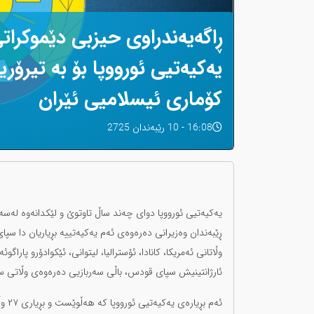
ڕاگەیەندراوی حیزبی دێموکراتی
یەکیەتیی ئورووپا بۆ بە تیرۆ
کۆماری ئیسلامیی ئێران
16:08 - 10 رێبەندان 2725
ڕێبەندان وەزیرانی دەرەوەی ئەم یەکیەتییە بڕیاریان دا سپا
وڵاتانی ئەمریکا، کانادا، ئۆسترالیا، لیتوانی، ئێکوادۆرو پارا
ئارژانتینیش سپای قودس، باڵی سەربازیی دەرەوەی وڵاتی سپ
ئەم 