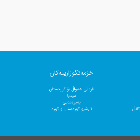
خزمەتگوزارییەکان
ناردنی هەواڵ بۆ کوردستان
میدیا
پەیوەندیی
اناڵ
ئارشیو کوردستان و کورد