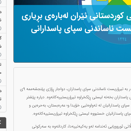
د
 کوردستانی ئێران لەبارەی بڕیاری
ئ
ریست ناساندنی سپای پاسدارانی
گ
ش
ت
خ
یەکیەتیی ئورووپا دوای چەند ساڵ تاوتوێ و لێکدانەوە لەسەر بە تیرۆریست ناساندنی سپای پاسداران، دواجار ڕۆژی پێنجشەممە ٩ی
د
ی پاسداران بخەنە لیستی ڕێکخراوە تیرۆریستییەکانەوە. دیارە پێشتر
ت
گوئە سپای پاسدارانیان لە تەواوەتیی خۆیدا و؛ عەرەبستان، بەحرەین و
ای پاسدارانیان خستبووە لیستی ڕێکخراوە تیرۆریستییەکانەوە.
بڕیارەی یەکیەتیی ئورووپا کە هەڵوێست و بڕیاری ٢٧ وڵاتی ئورووپایی ئەندامە لەو یەکیەتییەدا، کاردانەوە بە سەرکوتی