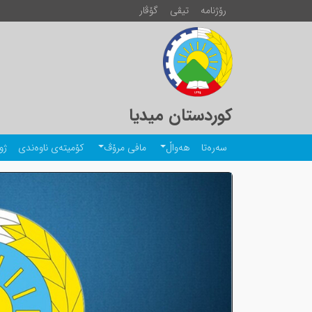
رۆژنامە
تیڤی
گۆڤار
کوردستان میدیا
سەرەتا
هەواڵ
مافی مرۆڤ
کۆمیتەی ناوەندی
ژو