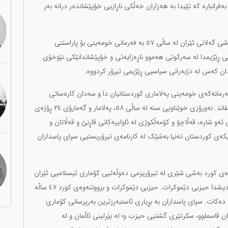
ەفرانبارە کە تێیدا بە هەزاران خەڵکی ناڕازیی خۆپێشاندەر درانە بەر
سپای پاسداران کە دوای ماوەیەکی کەم لە سەرکەوتنی شۆڕشی گەلانی ئێران لە ساڵی ٥٧ بە فەرمانی خومەینی بۆ پاراستنی
ماوەی ٤٧ ساڵ دەسەڵاتدارەتیی ڕێژیمدا لە سەرکوتی هەموو ناڕەزایەتی و خۆپێشاندانێکی نێوخۆی
ان کەس لە دژبەرانی سیاسیی ڕێژیمی تیرۆر کردووە.
فەرمانەکەی خومەینی پەلاماری کوردستانیان دا و سەدان کارەساتی
کۆمەڵکوژی و هەزاران جینایەت و تاوانیان لە کوردستان خولقاند. نەورۆزی خوێناویی سنە لە ساڵی ٥٨، پەلامار و گەمارۆی ٢٤ ڕۆژەی
و شارە، قەڵاچۆ و کۆمەڵکوژی لە ئاواییەکانی قاڕنێ و قەڵاتان و
کەی کوردستان تەنیا بەشێک لە کارنامەی تیرۆریستیی سپای پاسداران
 بزووتنەوەی کورد بەشی شێری لە تیرۆریزمی دەوڵەتیی کۆماری ئیسلامیی ئێران
بەهۆی سپای پاسدارانەوە پێ بڕاوە و، لەنێو بزووتنەوەی کوردیشدا حیزبی دێموکرات. حیزبی دێموکرات و بزووتنەوەی کورد ٤٧ ساڵە
ەکات. سپای پاسداران بە بڕیاری ئاستبەرزترین بەرپرسانی کۆماری
 قاسملوو، سکرتێری گشتیی حیزب و؛ لە بێرلینی ئاڵمان و لە