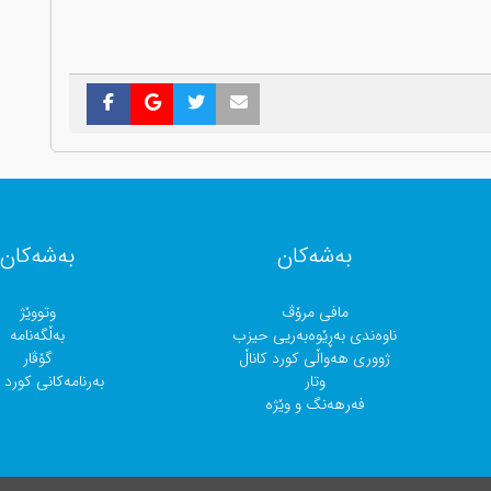
بەشەکان
بەشەکان
مافی مرۆڤ
وتووێژ
ناوەندی بەڕێوەبەریی حیزب
بەڵگەنامە
ژووری هەواڵی کورد کاناڵ
گۆڤار
وتار
بەرنامەکانی کورد ک
فەرهەنگ و وێژە