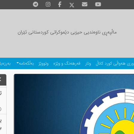
ماڵپەڕی ناوەندیی حیزبی دێموکراتی کوردستانی ئێران
وری هەواڵی کورد کاناڵ
وتار
فەرهەنگ و وێژە
وتووێژ
بەڵگەنامە
بەرزەیا
ژمارەی
ڕ
بەب