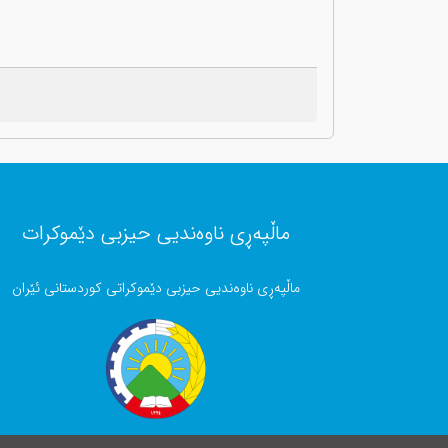
ماڵپەڕی ناوەندیی حیزبی دێموکرات
ماڵپەڕی ناوەندیی حیزبی دێموکراتی کوردستانی ئێران