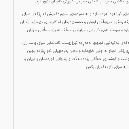
 گشتیی حیزب و شاندی حیزبیی هاوڕێی ئەویان تێرۆر کرد.
ۆی ئێرانەوە نەوەستاوە و لە دەرەوەی سنوورەکانیش لە ڕێگەی سپای
ە وەکوو حیزبوڵڵای لوبنان و دەستێوەردان لە کاروباری نێوخۆی وڵاتان
رە و بووەتە هۆی ئاوارەیی میلیۆنان خەڵک لە زێد و وڵاتی خۆیان.
ەکەی یەکیەتیی ئورووپا لەمەڕ بە تیرۆریست ناساندنی سپای پاسداران،
بڕیارێکی تەواو لە جێی خۆیدایە و دەبێ بەرەوپیلی ئەو ڕۆژانە بچین
شت و کوشتاری خەڵکی بێدەسەڵات و بێتاوانی کوردستان و ئێران و
 بە سزای تاوانەکانیان بگەن.