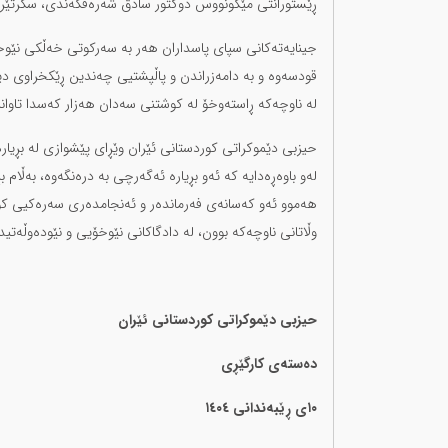
ڕێستورانتی مێکونووس دوکتور سادق شەرەفکەندی، سکرتێری
جینایەتەکانی سپای پاسداران هەر بە سەرکوتی خەڵکی نێوخ
قودسەوە و بە دامەزراندن و پاڵپشتیی چەندین ڕێکخراوی دیک
لە ناوچەکە ڕاستەوخۆ لە کوشتنی سەدان هەزار کەسدا تاوانبا
حیزبی دێموکراتی کوردستانی ئێران وێڕای پێشوازی لە بڕیار
لەو باوەڕەدایە کە ئەو بڕیارە ئەگەرچی بە درەنگەوە، بەڵام 
هەموو ئەو کەسانەی فەرماندەر و ئەنجامدەری سەرەکیی کو
وڵاتانی ناوچەکە بوون، لە دادگاکانی نێوخۆیی و نێودەوڵەتیدا
حیزبی دێموکراتی کوردستانی ئێران
دەستەی کارگێڕی
١٠ی ڕێبەندانی ١٤٠٤