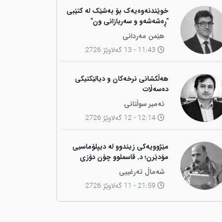
خوێندنەوەیەک بۆ بەشێک لە کتێبی
"ڕەشەشەو و سەربازانی ون"
هێمن مەردانی
11:43 - 13 گەلاوێژ 2726
هەڵکشانی نرخەکان و دیالێکتیکی
دەسەڵات
ئەمیر سوڵتانی
12:14 - 12 گەلاوێژ 2726
مێژوویەکی زیندوو لە دیپلۆماسیی
مۆدێرن؛ د. قاسملوو چۆن دۆزی
کوردی لە شاخەوە گواستەوە بۆ
شەماڵ تەرغیبی
ناوەندە بڕیاردەرەکانی جیهان؟
21:59 - 11 گەلاوێژ 2726