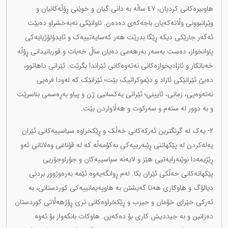
هاوبیرەکانی کردیان، ٤٧ ساڵە بە دانی گیان و خوێنی ڕۆڵەکانیان و
وێرانبوونی وڵاتەکەیان باجەکەی دەدەن. تاوانێکی نەبەخشراو دەبێت
ئەگەر جارێکی دیکە ڕێگا بدرێت هەر کەسایەتییەک و ئایدۆلۆژیایەکی
پاوانخواز، دەست بەسەر بەرهەمی دەیان ساڵ خەبات و قوربانیدانی ڕۆڵە
خەباتکار و ئازادیخوازەکانی نەتەوەکانی ئێراندا بگرێت. ئێرانی داهاتوو،
دەبێ ئێرانێکی ئازاد و دێموکراتیک بێت؛ ئێرانێک کە لەودا فرەیی
نەتەوەیی، زمانی، ئایینی؛ ئێرانی یەکسانیی ژن و پیاو بەڕەسمی بناسرێت
و بە دوور لە ستەم و سەرکوت و هەڵاواردن بێت.
٢- یەک لە گرنگترین ئەرکەکانی خەڵک و ڕێکخراوە سیاسییەکانی ئێران
پەلەکردن لە پێکهاتنی ڕێبەرییەکی بەکۆمەڵە کە لە قۆناغی وەلانانی ئەو
ڕێژیمەدا نوێنەرایەتیی هێز و لایەنە سیاسییەکان و جۆراوجۆریی
پێکهاتەکانی خەڵکی ئێران بکا. لەم ڕوانگەیەوە ئێمە بەرەوژوور بردنی
دیالۆگ و هاوکاری هەتا گەیشتن بە هاوپەیمانییەکی کوردستانی، بە
ئەرکی خێرای خۆمان و حیزب و ڕێکخراوەکانی تری ڕۆژهەڵاتی کوردستان
دەزانین و بە جیددیش کاری بۆ دەکەین. هاوکات بانگەواز بۆ ئەوە