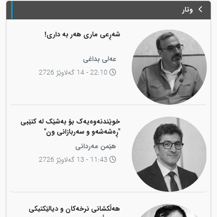
وتار
شەڕعی ماری هەر بە داری!
عەلی بداغی
22:10 - 14 گەلاوێژ 2726
خوێندنەوەیەک بۆ بەشێک لە کتێبی
"ڕەشەشەو و سەربازانی ون"
هێمن مەردانی
11:43 - 13 گەلاوێژ 2726
هەڵکشانی نرخەکان و دیالێکتیکی