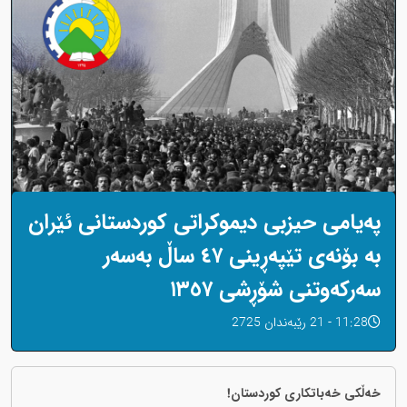
پەیامی حیزبی دیموکراتی کوردستانی ئێران
بە بۆنەی تێپەڕینی ٤٧ ساڵ بەسەر
سەرکەوتنی شۆڕشی ١٣٥٧
11:28 - 21 رێبەندان 2725
خەڵکی خەباتکاری کوردستان!