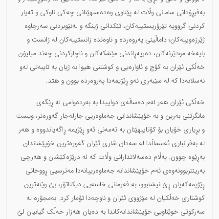
بەفیڕۆدانی سامانی وڵات لە پێناوی وەدەستهێنانی چەکی ناوکی و تەیار
کردنی گرووپە تێرۆریستییەکان، تێکدانی ژینگە و لەنێوبردنی سەرچاوە
ژێرزەوییەکان؛ داماڵینی پەروەردە و ناوەندە زانستییەکان لە زانست و
بایەخە مودێرنەکان، دەرپەڕاندنی مێشکەکان و ناچارکردنی چەند میلیۆن
خەڵکی ئێران بە کۆچ و ئاوارەیی و کوشتنی هیوا بە ژیان بە تایبەتی لەو
نەسلانەدا کە لە سێبەری ئەو ڕێژیمەدا پەروەردە بوون و هتد.
خەڵکی ئێران هەر لەم دەساڵەی دواییدا بە بەردەوامی لە ڕێگەی
مانگرتنی بەرین و بە خۆپێشاندانی جەماوەریی جارلەجار گەورەتر، ویست
و بڕیاری خۆیان بۆ کۆتاییهێنان بە تەمەنی ئەو ڕێژیمە ڕاگەیاندووە و هەر
لە بەفرانباری ئەمساڵدا لە سەدان شاری ئێران گەورەترین خۆپێشاندان
بەڕێوە چوون. بەڵام دەسەلاتدارانی وڵات کە لە درێژەکێشان و هەرچی
بەرینتربوونەوەی ئەم خۆپێشاندانە جەماوەرییانەدا مەترسیی ڕووخانی
ڕێژیمەکەیان ڕێ نیشتبوو، بە فەرمانی خامنەیی دیکتاتۆر، بێ وێنەترین
کوشتاری خەڵکیان لە مێژووی ئێران و ناوچەدا تۆمار کرد. بەمجۆرە لە
سەرکوتی خوێناویی خۆپێشاندانەکاندا بە دەیان هەزار خەڵک گیانیان لێ