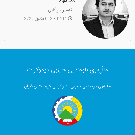
دەسەڵات
ئەمیر سوڵتانی
12:14 - 12 گەلاوێژ 2726
ماڵپەڕی ناوەندیی حیزبی دێموکرات
ماڵپەڕی ناوەندیی حیزبی دێموکراتی کوردستانی ئێران