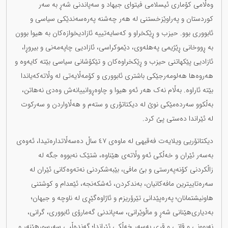
وەڵامی کۆماری ئیسلامی فیتوای جیهاد و سەپاندنی شەڕ بە سەر
کوردستان و پەراوێزخستنی لە هەر چەشنە پەرەسەندێکی سیاسی و
ئابووری بوو. حیزب و ڕێکخراو و کەسایەتییە ئازادیخوازەکان بە هیوا بوون
بە ڕووخانی ڕێژیمی پەهلەوی، دێموکراسی، ئازادیی چاپەمەنی و بیروڕا،
ئازادیی پێکهاتنی حیزب و ڕێکخراوەکان و تێکۆشانی سیاسی بێتە کایەوە و
هەروەها هەلومەرجێکی باشتری ئابووری و کۆمەڵایەتی لە وڵاتەکەیاندا
بێتە ئاراوە. بەڵام نەک هەر ئەو هیوا و چاوەڕوانییانەش وەدی نەهاتن،
بەڵکوو سەردەمێکی نوێ لە دیکتاتۆری و ستەم و هەڵاواردن و سەرکوت
لە ئێراندا دەستی پێ کرد.
دیکتاتۆریی ویلایەت فەقیهی لە ماوەی ٤٧ ساڵ دەسەڵاتدارەتیدا، ئەوەی
بەسەر ئێران و خەڵکی ئەو وڵاتەی هێناوە، شتێک نەبووە جگە لە
زاڵکردنی کۆنەپەرستی و بێ مافی، بێبەشکردنی نەتەوەکانی ئێران لە
سەرەتاییترین مافەکانیان، بەندکردن، ئەشکەنجە، ئێعدام و کوشتنی
هاونیشتمانان؛ پەرەپێدانی تێرۆریزم و ئاژاوەگێڕی لە ناوچە و جیهان؛
بەدیاری‌هێنانی شەڕ و ماڵوێرانی، سەپاندنی گەمارۆی ئابووری، گرانی،
نەبوونی و قاتی و قڕی بەسەر خەڵکی ئێراندا؛ گەندەڵیی سەرسوڕهێنەر و