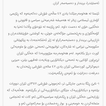
ئەستێندرا، بریندار و دەسبەسەر کران.
ئێستا لە هەلومەرجێکدا یادی ٤٧ ساڵەی شۆڕش دەکەینەوە کە ڕێژیمی
کۆماری ئیسلامی زیاتر لە هەمیشە شەرعیەتی سیاسی و قانوونی و
خەڵکیی خۆی لە دەست داوە. ئەو ڕێژیمە لە نێوخۆی وڵاتدا تەنیا بە
کۆمەڵکوژی و بەڕێخستنی جۆگەلەی خوێن، بە کوشتنی خۆپێشاندەران و
ناڕازییانی بریندار و دەستبەسەرکراو لە ژێر ئەشکەنجەدا، بە پێکهێنانی
حکوومەتی نیزامی لە شارەکان، توانیویەتی تەمەنی خۆی بۆ ماوەیەکی
کورت درێژ بکاتەوە. لەم هەلومەرجە مێژووییەدا کە خەڵکی ئێران
لێ‌بڕاون کۆتایی بە تەمەنی دیکتاتۆریی ویلایەت فەقیهی بێنن، حیزبی
دیموکراتی کوردستانی ئێران یادی ٤٧ سالەی شۆڕشی ڕێبەندان بە
دەرفەت دەزانێت بۆ ئەوەی ڕابگەیەنێت:
١- نابێ ڕێگا بدەین جارێکی تر، ئەزموونی شۆڕشی ١٣٥٧ی ئێران دووپات
بێتەوە و دیکتاتۆرییەک جێگای دیکتاتۆرییەکی تر بگرێتەوە. هەڵەیەک کە
زۆرایەتیی خەڵکی ئێران و ڕێکخراوە سیاسییەکانی ئەو کات لە ئەنجامی
متمانەکردن بە خومەینی و بوار ڕەخساندن بۆ سەرکەوتنی ئەو و