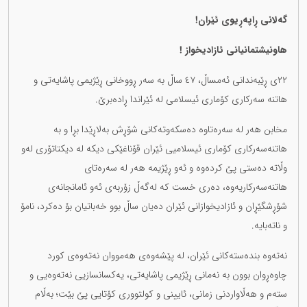
گەلانی ڕاپەڕیوی ئێران!
هاونیشتمانیانی ئازادیخواز !
٢٢ی ڕێبەندانی ئەمساڵ، ٤٧ ساڵ بە سەر ڕووخانی ڕێژیمی پاشایەتی و
هاتنە سەرکاری کۆماری ئیسلامی لە ئێراندا ڕادەبرێ.
مخابن هەر لە سەرەتاوە دەسکەوتەکانی شۆڕش بەلاڕێدا بڕا و بە
هاتنەسەرکاری کۆماری ئیسلامیی ئێران قۆناغێکی دیکە لە دیکتاتۆری لەو
وڵاتە دەستی پێ کردەوە و ئەو ڕێژیمە هەر لە سەرەتای
هاتنەسەرکاریەوە، دەری خست کە لەگەڵ زۆربەی ئەو ئامانجانەی
شۆڕشگێڕان و ئازادیخوازانی ئێران دەیان ساڵ بوو خەباتیان بۆ دەکرد، نامۆ
و ناتەبایە.
نەتەوە بندەستەکانی ئێران، لە پێشەوەی هەمووان نەتەوەی کورد
چاوەڕوان بوون بە نەمانی ڕێژیمی پاشایەتی، یەکسانسازیی نەتەوەیی و
ستەم و هەڵاواردنی زمانی، ئایینی و کولتووری کۆتایی پێ بێت؛ بەڵام