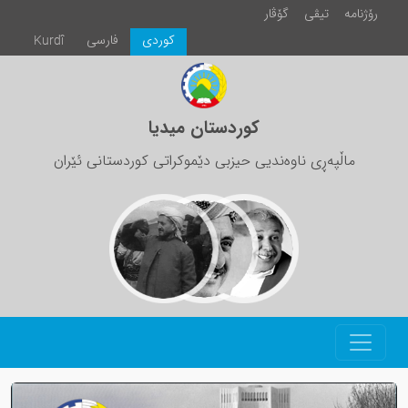
رۆژنامە
تیڤی
گۆڤار
كوردی
فارسی
Kurdî
کوردستان میدیا
ماڵپەڕی ناوەندیی حیزبی دێموکراتی کوردستانی ئێران