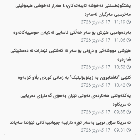
پشتگوێخستنی نەخۆشە تایبەتەکان؛ ٤ هەزار نەخۆشی هیمۆفیلی
مەترسیی مەرگیان لەسەرە
11:19 - 17 گەلاوێژ 2726
بەردەوامیی هێرش بۆ سەر خەڵکی ئاسایی لەلایەن حوسییەکانەوە
11:06 - 17 گەلاوێژ 2726
هێرشی مووشەکی و دڕۆنی بۆ سەر ١٥ کەشتیی ئێمارات لە دەستپێکی
شەڕەوە
10:52 - 17 گەلاوێژ 2726
کتێبی "ئاشنابوون بە ژێئۆپۆلیتیک" بە زمانی کوردی بڵاو کرایەوە
10:42 - 17 گەلاوێژ 2726
پەککەوتنی هەناردەی نەوتی ئێران بەهۆی گەمارۆی دەریایی
ئەمریکاوە
09:35 - 17 گەلاوێژ 2726
ئەمریکا سزای نوێی بەسەر تۆڕە داراییە جیهانییەکانی ئێراندا سەپاند
09:31 - 17 گەلاوێژ 2726