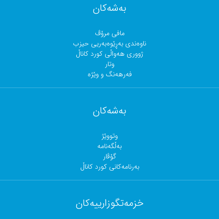
بەشەکان
مافی مرۆڤ
ناوەندی بەڕێوەبەریی حیزب
ژووری هەواڵی کورد کاناڵ
وتار
فەرهەنگ و وێژە
بەشەکان
وتووێژ
بەڵگەنامە
گۆڤار
بەرنامەکانی کورد کاناڵ
خزمەتگوزارییەکان