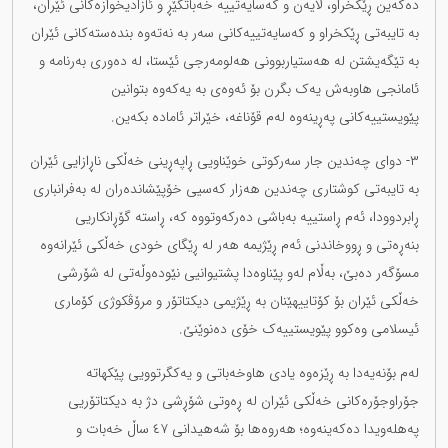
دەکەین ڕێکخراو، لایەن و کەسایەتییە خەباتگێڕ و ئازادیخوازەکانی ئێران،
بە تایبەتی ڕێکخراو و کەسایەتییەکانی سەر بە نەتەوە بندەستەکانی ئێران
بە تێگەیشتن لە هەستیاربوونی هەلومەرجی ئێستا، لە دەوری بەرنامە و
ئامانجی هاوبەش یەک بگرن بۆ ئەوەی بە یەکەوە بتوانین
پێویستییەکانی پەڕینەوە لەم قۆناغە، خێراتر ئامادە بکەین.
٣- دوای چەندین جار سەرکوتی خوێناویی ڕاپەڕینی خەڵکی ناڕازایی ئێران
بە تایبەتی کوشتاری چەندین هەزار کەسیی خۆپێشاندەران لە بەفرانباری
ڕابردوودا، ئەم ڕاستییە بەباشی دەرکەوتووە کە، ڕاستە گۆڕانکاریی
بنەڕەتی و ڕووخاندنی ئەم ڕێژیمە هەر لە ڕێگای خودی خەڵکی ئێرانەوە
مسۆگەر دەبێ، بەڵام لەو پێناوەدا پشتیوانیی نێودەوڵەتی لە شۆرشی
خەڵکی ئێران بۆ کۆتاییهێنان بە ڕێژیمی دیکتاتۆر و مرۆڤکوژی کۆماری
ئیسلامی وەکوو پێویستییەک خۆی دەنوێنێ.
لەم بۆنەیەدا بە ڕێزەوە یادی هاوخەباتی و یەکگرتوویی پێکهاتە
جۆراوجۆرەکانی خەڵکی ئێران لە ڕەوتی شۆڕشی دژ بە دیکتاتۆریی
پەهلەویدا دەکەینەوە؛ هەروەها بۆ شەهیدانی ٤٧ ساڵ خەبات و