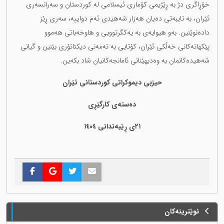
خۆڕاگری دژ بە ڕێژیمی کۆماری ئیسلامی لە کوردستان و سەرانسەری
ئێران، بە تایبەتی دەیان هەزار شەهیدی ئەم دواییە، سەری ڕێز
دادەنوێنین. بەو هیوایەی بە یەکگرتوویی و هاوخەباتی هەموو
پێکهاتەکانی خەڵکی ئێران، کۆتایی بە تەمەنی دیکتاتۆری بێنین و گیانی
شەهیدەکانمان بە وەدیهێنانی ئامانجەکانیان شاد بکەین.
حیزبی دیموکراتی کوردستانی ئێران
دەستەی کارگێڕی
٢١ی ڕێبەندانی ١٤٠٤
نوێترینەکان