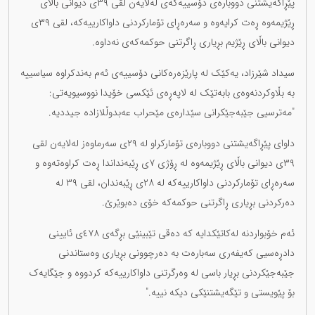
پێڕاگەیشتنی دووبارەی دۆسییەکەی لەلایەن لقی ٣٩ی دیوانی باڵای
ڕێژیمەوە ڕەت کرایەوە و سەرەڕای تۆمارکردنی داواکارییەکە، لقی ٣٩ی
دیوانی باڵای ڕێژیم بڕیاری ڕاگرتنی حوکمەکەی نەداوە.
سیداد شێرزاد، یەکێک لە پارێزەرەکانی دۆسییەی ئەم بەندکراوە سیاسییە
بە بڵاوکردنەوەی بابەتێک لە لاپەڕەی ئێکسی خۆیدا نووسیویەتی:
"مەترسیی جێبەجێکرانی سێدارەی مێحراب عەبدوڵلازادە جیددیە.
داوای پێڕاگەیشتنی دووبارەی تۆمارکراو لە ٢٩ی سەرماوەز لەلایەن لقی
٣٩ی دیوانی باڵای ڕێژیمەوە لە ڕۆژی ٧ی ڕێبەنداندا ڕەت کراوەتەوە و
سەرەڕای تۆمارکردنی داواکارییەکە لە ٢٨ی ڕێبەندان، لقی ٣٩ لە
دەرکردنی بڕیاری ڕاگرتنی حوکمەکە خۆی دەبوێرێ.
ئەم خۆبواردنە لەکاتێکدایە کە دەقی تێبینێی بڕگەی ٤٧٨ی ئایینی
دادڕەسیی کەیفەری سەبارەت بە دەرچوونی بڕیاری وەستاندنی
جێبەجێکردنی بڕیار باسی لە وەرگرتنی داواکارییەکە کردووە و جێگایەک
بۆ پێویستی و تێگەیشتنێکی دیکە نییە."