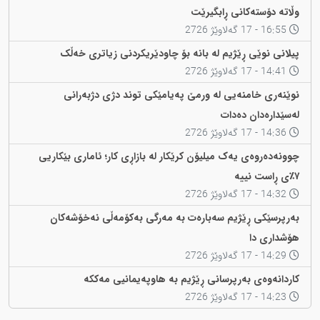
وڵاتە دۆستەکانی ڕابگیرێت
16:55 - 17 گەلاوێژ 2726
پیلانی نوێی ڕێژیم لە بانە بۆ چاودێریکردنی زیاتری خەڵک
14:41 - 17 گەلاوێژ 2726
نوێنەری خامنەیی لە ورمێ پەیامێکی توند دژی دژبەرانی
لەسێدارەدان دەدات
14:36 - 17 گەلاوێژ 2726
چوونەدەروەی یەک میلیۆن کرێکار لە بازاڕی کار؛ ئاماری بێکاریی
٧٪ی ڕاست نییە
14:32 - 17 گەلاوێژ 2726
بەرپرسێکی ڕێژیم سەبارەت بە مەرگی بەکۆمەڵی نەخۆشەکان
هۆشداری دا
14:29 - 17 گەلاوێژ 2726
کاردانەوەی بەرپرسانی ڕێژیم بە هاوپەیمانیی مەککە
14:23 - 17 گەلاوێژ 2726