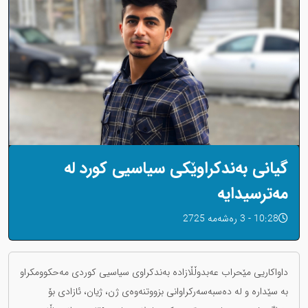
گیانی بەندکراوێکی سیاسیی کورد لە
مەترسیدایە
10:28 - 3 رەشەمه 2725
داواکاریی مێحراب عەبدوڵڵازاده بەندکراوی سیاسیی کوردی مەحکوومکراو
بە سێدارە و لە دەسبەسەرکراوانی بزووتنەوەی ژن، ژیان، ئازادی بۆ