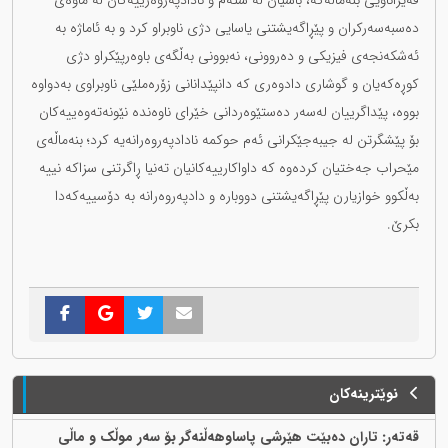
قەیراناویی بنەماڵەکە، باسیان لە ستەم و نادادپەروەرییەکان لە ماوەی
دەسبەسەرکران و پێڕاگەیشتنی یاسایی دژی ناوبراو کرد و بە ئاماژە بە
ئەشکەنجەی فیزیکی و دەروونی، نەبوونی بەڵگەی باوەرپێكراو دژی
کوڕەکەیان و گوشاری دادوەری کە دانپێدانانی زۆرەملێی ناوبراوی بەدواوە
بووە، پێداگرییان لەسەر دەستێوەردانی خێرای ناوەندە نێونەتەوەییەکان
بۆ پێشگرتن لە جیبەجێکرانی ئەم حوکمە نادادپەروەرانەیە کرد؛ بنەماڵەی
مێحراب جەختیان کردەوە کە داواکارییەکانیان تەنیا ڕاگرتنی سزاکە نییە
بەڵکوو خوازیارن پێڕاگەیشتنی دووبارە و دادپەروەرانە بە دۆسییەکەدا
بکرێ.
نوێترینەکان
قەتەر: تاران دەبێت هێرشی پاساوهەڵنەگر بۆ سەر موڵک و ماڵی