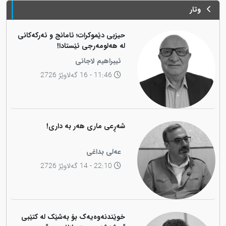
وتار
حیزبی دێموکرات؛ ئامانج و ئەرکەکانی
لە هەلومەرجی ئێستادا!
ئیبراهیم لاجانی
11:46 - 16 گەلاوێژ 2726
شەڕعی ماری هەر بە داری!
عەلی بداغی
22:10 - 14 گەلاوێژ 2726
خوێندنەوەیەک بۆ بەشێک لە کتێبی