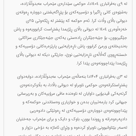
لە ٩ی بەفرانباری ١٤٠٤دا، حوکمی سێدارەی مێحراب عەبدوڵڵازاده،
بەشێوەی کاتی ڕاگیرا و دۆسییەکەی بۆ پێڕاگەیشتنی دووبارە ڕەوانەی
دیوانی باڵای وڵات کرا. ئەم حوکمە که پێشتر لە ڕێکەوتی ۲۵ی
خەزەڵوەری ۱٤۰٤ لە دیوانی باڵای ڕێژیمدا پشتڕاست کرابوویەوە و پاش
جێگیربوون، بۆ جێبەجێکران ڕادەستی یەکەی جێبەجێکاری سزاکانی
بەندیخانەی ورمێ کرابوو، پاش ناڕەزایەتیی پارێزەرەکانی دۆسییەکە و
خستنەڕووی گەڵاڵەی ناڕەزایەتیی نوێ، جارێکی دیکە لە دیوانی باڵای
ڕێژیمدا پێداچوونەوەی پێدا کرا.
لە ٣ی بەفرانباری ۱۴۰۴دا بنەماڵەی مێحراب عەبدوڵڵازادە، دوابەدوای
پشتڕاستکرانەوەی حوکمی ناوبراو لە دیوانی باڵادا، بە بڵاوکردنەوەی
گرتەیەکی ڤیدیۆیی داوایان لە ناوەندە مافی مرۆییەکان و بەرپرسانی
جیهانی کرد یارمەتییان بدەن و خوازیاری وەستاندنی حوکمەکە و
پێداچوونەوەی دووبارەی دۆسییەکەی لە ڕەوتێکی دادوەریی
دادپەرەوەرانە و ڕووندا بوون، باوک و دایک و برای مێحراب جەختیان
لەسەر بێتاوانبوونی ناوبراو کردەوە و وێڕای ئاماژە بە دۆخی دژوار و