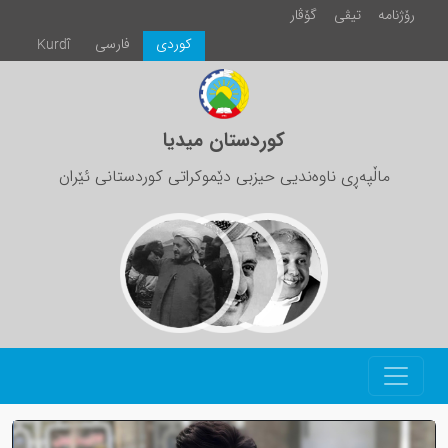
رۆژنامە
تیڤی
گۆڤار
كوردی
فارسی
Kurdî
کوردستان میدیا
ماڵپەڕی ناوەندیی حیزبی دێموکراتی کوردستانی ئێران