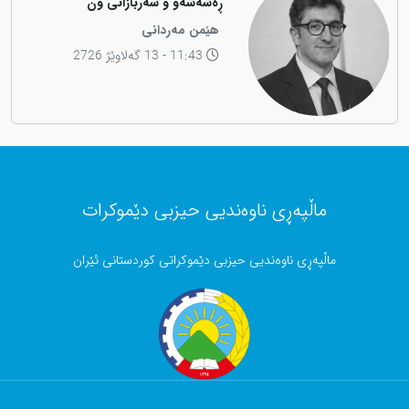
"ڕەشەشەو و سەربازانی ون"
هێمن مەردانی
11:43 - 13 گەلاوێژ 2726
ماڵپەڕی ناوەندیی حیزبی دێموکرات
ماڵپەڕی ناوەندیی حیزبی دێموکراتی کوردستانی ئێران