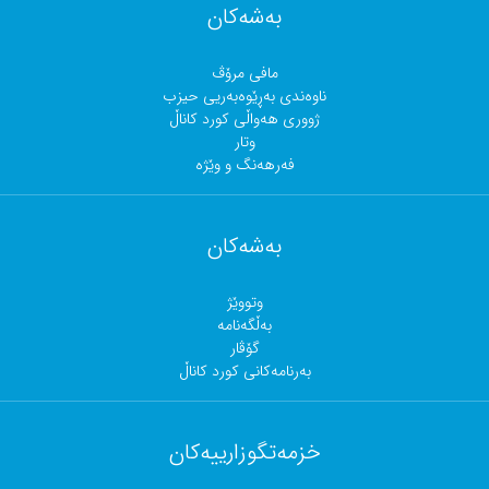
بەشەکان
مافی مرۆڤ
ناوەندی بەڕێوەبەریی حیزب
ژووری هەواڵی کورد کاناڵ
وتار
فەرهەنگ و وێژە
بەشەکان
وتووێژ
بەڵگەنامە
گۆڤار
بەرنامەکانی کورد کاناڵ
خزمەتگوزارییەکان