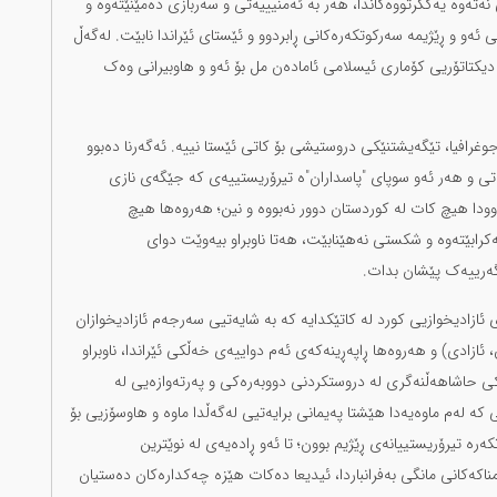
نەتەوە یەکگرتووەکاندا، هەر بە ئەمنیییەتی و سەربازی دەمێنێتەوە و
 ئەو و ڕێژیمە سەرکوتکەرەکانی ڕابردوو و ئێستای ئێراندا نابێت. لەگەڵ
دیکتاتۆریی کۆماری ئیسلامی ئامادەن مل بۆ ئەو و هاوبیرانی وەک
و جوغرافیا، تێگەیشتنێکی دروستیشی بۆ کاتی ئێستا نییە. ئەگەرنا دەبوو
تی و هەر ئەو سوپای "پاسداران"ە تیرۆریستییەی کە جێگەی نازی
ودا هیچ کات لە کوردستان دوور نەبووە و نین؛ هەروەها هیچ
رابێتەوە و شکستی نەهێنابێت، هەتا ناوبراو بیەوێت دوای
ێگەرییەک پێشان بدات.
 ئازادیخوازیی کورد لە کاتێکدایە کە بە شایەتیی سەرجەم ئازادیخوازان
ن، ئازادی) و هەروەها ڕاپەڕینەکەی ئەم دواییەی خەڵکی ئێراندا، ناوبراو
ێکی حاشاهەڵنەگری لە دروستکردنی دووبەرەکی و پەرتەوازەیی لە
ی کە لەم ماوەیەدا هێشتا پەیمانی برایەتیی لەگەڵدا ماوە و هاوسۆزیی بۆ
رە تیرۆریستییانەی ڕێژیم بوون؛ تا ئەو ڕادەیەی لە نوێترین
امناکەکانی مانگی بەفرانباردا، ئیدیعا دەکات هێزە چەکدارەکان دەستیان