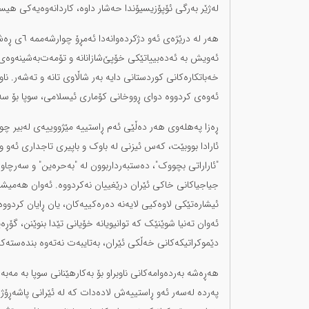
لەژێر بەرگی ئۆپۆزیسیۆندا حەشار داوە، کاردانەوەیەکی هیستی
هەر لە در
ئەویش بە ئەدەبییاتێکی خۆپێ‌شازانانە و تۆمەت‌بەشینەوە
خەباتکارەکانی کوردستانی دایە بەر شاڵاوی تانە و تەشەر. ن
ئەوەی کردووە دوای ڕووخانی کۆماری ئیسلامی، سوپا بۆ سە
ڕەزا پەهلەوی هەر دەڵێی ئەم ڕاستییە مێژووییەی لەبیر چوو
ئارادا بووبێت، کەس ئیزنی لە باوک و باپیری تاجداری ئەو
"ئاراراتی بچووک"، دەستبەرداربوون لە "بەحرەین" و سەرچاو
جیاجیاکانی خاکی ئێران درێغییان نەکردووە. ئەوان هەمیشە
ئیشارەتێکی لاوەکیی لایەنە دەرەکییەکان، یان ڕایان کردوو
ئەوان تەنیا شوێنێک کە توانیویانە خۆیانی تێدا بنوێنن، گۆ
دێموکراتیکەکانی خەڵکی ئێران، بەتایبەت نەتەوە بندەستەکان
هەڕەشە بەردەوامەکانی ناوبراو بۆ بەکارهێنانی سوپا بە مەب
پەردە لەسەر ئەو ڕاستییەش لادەدات کە لە ئێرانی پاشەڕۆ