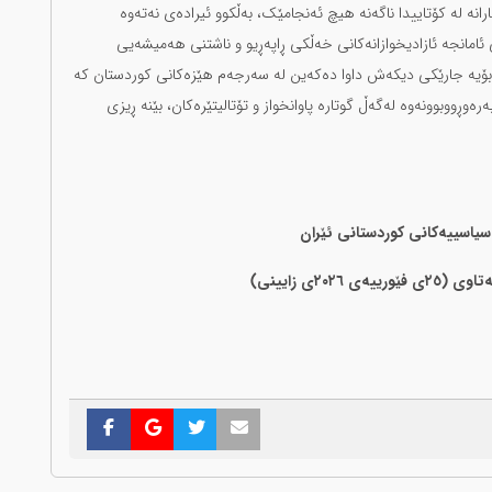
رانە لە کۆتاییدا ناگەنە هیچ ئەنجامێک، بەڵکوو ئیرادەی نەتەوە
ی ئامانجە ئازادیخوازانەکانی خەڵکی ڕاپەڕیو و ناشتنی هەمیشەیی
 بۆیە جارێکی دیکەش داوا دەکەین لە سەرجەم هێزەکانی کوردستان کە
ەوڕووبوونەوە لەگەڵ گوتارە پاوانخواز و تۆتالیتێرەکان، بێنە ڕیزی
سیاسییەکانی کوردستانی ئێران