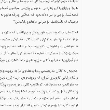
خواستە دێموکراتیکە نووسراوەکان لە جاڕنامەی مافی مرۆڤی 
هیچ جیاوازییەکی بنەڕەتی لە نێوان ڕێژیمی سیاسیی ئارمانیی
ئەمەشدا، بۆچی وا بیر دەکەنەوە کە خەڵکی وەزاڵەهاتوو لە 
بەشێک لە ئاڵترناتیڤ بۆ ئێرانی داهاتوو ڕابکێشن؟
لە لایەکی دیکەوە، دیارە ناوبراو وێڕای بێ‌ئاگایی لە مێژوو 
بزانێت کە ئەڕتەش و تێکڕای ئامرازەکانی سەرکوتی حکوومە
هەمیشەیی و پشتیوانیی ئەو بووە و هەیە، لە سەدەی ڕابردو
میکانیزمێک بۆ سەرکوت نەماوە کە لەسەر کوردستان تاقی نەک
تاجگوزاریییە خەیاڵییەکەی خۆی، لەو بوارەدا داهێنان و نو
خەنجەر لە کالان دەرهێنانی ڕەزا پەهلەوی دژ بە بزووتنەوەی
و شارەزایانی کاروباری ئێران، لە بزووتنەوەی «ژینا» (ژن، ژیا
بە هاوکاریی دەستەوتاقمە گوماناوییەکانی دەوروبەری، ڕۆڵ
ڕیزەکانی گەل و نەیارانی ڕێژیمدا بووە. تەنیا ڕەوتێکی سیاس
نیشان داون، هەر ئەو هێزە چەکدار و ئەمنیییەتی و سەرکوتکە
لێدوانەکانیدا بۆ بێبەری‌کردنی ئەوان لە تاوان و کارەساتە س