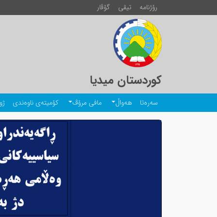
رۆژنامە
تیڤی
گۆڤار
کوردستان میدیا
سەرەتا
هەواڵ
مافی مرۆڤ
کۆمیتەی ناوەندی
ژو