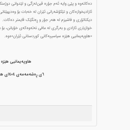
دەکاتەوە و پێی وایە ئەم جۆرە قین‌لەزگی و لێدوانی دوژمنکا
ئازادیخوازەکان و تێکۆشەرانی ئێران لە خەبات بۆ وەدیهێنان
دیکتاتۆری و فاشیزم لە هەر جۆر و ڕەنگێک قایمتر دەکات.
خوازیاری ئازادی و بەرگری لە مافی نەتەوەکەی خۆیانن، بۆ بەر
«هاوپەیمانیی هێزە سیاسییەکانی کوردستانی ئێران»ەوە.
هاوپەیمانیی هێزە 
٦ی ڕەشەمەمەی ١٤٠٤ی هەتاوی (٢٥ی فێورییەی ٢٠٢٦ی زایینی)