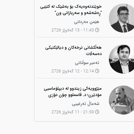
خوێندنەوەیەک بۆ بەشێک لە کتێبی
"ڕەشەشەو و سەربازانی ون"
هێمن مەردانی
11:43 - 13 گەلاوێژ 2726
هەڵکشانی نرخەکان و دیالێکتیکی
دەسەڵات
ئەمیر سوڵتانی
12:14 - 12 گەلاوێژ 2726
مێژوویەکی زیندوو لە دیپلۆماسیی
مۆدێرن؛ د. قاسملوو چۆن دۆزی
کوردی لە شاخەوە گواستەوە بۆ
شەماڵ تەرغیبی
ناوەندە بڕیاردەرەکانی جیهان؟
21:59 - 11 گەلاوێژ 2726