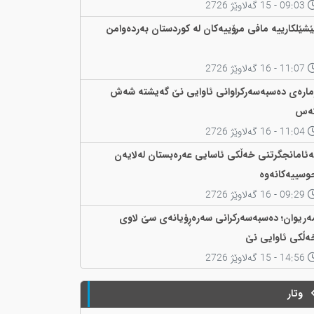
09:03 - 15 گەلاوێژ 2726
ێشێلکارییە مافی مرۆییەکان لە کوردستان بەردەوامن
11:07 - 16 گەلاوێژ 2726
مارەی دەسبەسەرکراوانی ئاوایی نێ گەیشتە شەش
ەس
11:04 - 16 گەلاوێژ 2726
ەئامانجگرتنی خەڵکی ئاسایی عەرەبستان لەلایەن
وسییەکانەوە
09:29 - 16 گەلاوێژ 2726
ەریوان؛ دەسبەسەرکرانی سەرەڕۆیانەی سێ لاوی
ەڵکی ئاوایی نێ
14:56 - 15 گەلاوێژ 2726
وتار