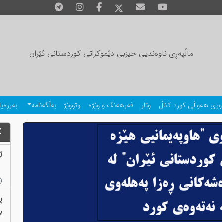
ماڵپەڕی ناوەندیی حیزبی دێموکراتی کوردستانی ئێران
وری هەواڵی کورد کاناڵ
وتار
فەرهەنگ و وێژە
وتووێژ
بەڵگەنامە
بەرزەیا
ژمارەی
ڕ
بەب