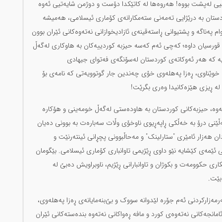
رەکیی لەپشت بووە! هەروەها لە کاتێکدا دۆست و دوژمن شایەتیی ئەوە
دستان بە درێژایی تەمەنی ستەمکارانەی کۆماری ئیسلامی، هەمیشە
 پەناگە و پشتیوانی ڕاستەقینەی ئازادیخوازانی نەتەوەکانی ئێران بوون
قورسیان داوە؛ کەچی ئەم کەسە حیزبە کوردییەکان بە هاوکاری لەگەڵ
ایە کە هەر ئەوکاتەی کوردستان لەسۆنگەی فەتوای جیهادی
 خوێناوی، ڕەزا پەهلەوی خۆی چەندین جار گوتوویەتی کە نامەی بۆ
لە ڕیزی هێزەکانیدا وەری بگرێت!
ەوە، حیزبەکانی کوردستان بە هاودەستی لەگەڵ خومەینی و هۆکارە
ەڵێنی درۆ بە خەڵکی ڕاپەڕیوی ناوخۆی وڵات سەبارەت بە بوونی دەیان
ن هەزار ئامێری "ستارلینک" و مەحاڵبوونی پچڕانی ئینتەرنێت و
ئێمەی کێشایە نێو داوی ڕێژیمی تاوانباری کۆماری ئیسلامی. بێگومان
اری حکوومەت و بکوژان و تاوانبارانی ڕێژیم، ناوبراویش دەبێ لە
بێت.
مەزارکردنی ئەم جۆرە لێدوانە سووک و بێ‌بنەمایانەی ڕەزا پەهلەوی،
انجەکانی نەتەوەی کورد و مافە ڕەواکانی نەتەوە بندەستەکانی ئێران