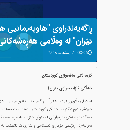
ڕاگەیەندراوی "هاوپەیمانیی ه
ئێران" لە وەڵامی هەڕەشەکانی
00:06 - 7 رەشەمه 2725
کۆمەڵانی مافخوازی کوردستان!
خەڵکی ئازادیخوازی ئێران!
لە دوای بڵاوبوونەوەی هەواڵی ڕاگەیاندنی «هاوپەیمانیی 
خرۆشی شۆڕشگێڕانە، خەڵکی کوردستان، نەتەوە بندەستەکان و 
دەنگدانەوەیەکی بەرفراوانی لە نێوان هێزە سیاسییە خەباتکا
بەرانبەردا، ڕێژیمی کۆماری ئیسلامی و هەروەها تاقمێک لە د