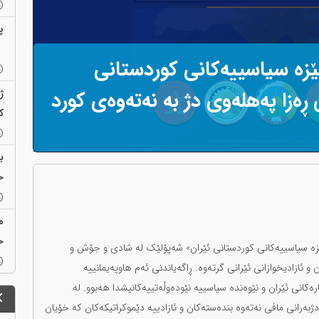
پ
ێزە سیاسییەکانی کوردستانی
ژ
 ڕەزا پەهلەوی دژ بە نەتەوەی کورد
ک
ب
ح
م
خ
هێزە سیاسییەکانی کوردستانی ئێران» شەپۆلێک لە شادی و جۆش و
ئازادیخوازانی ئێرانی گرتەوە. ڕاگەیاندنی ئەم هاوپەیمانییە
رەکانی ئێران و نێوەندە سیاسییە نێودەوڵەتییەکانیشدا هەبوو. لە
ژبەرانی مافی نەتەوە بندەستەکان و ئازادییە دێموکراتیکەکان کە خۆیان