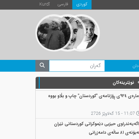
كوردی
فارسی
Kurdî
دان
نوێترینەکان
 ٩٢٤ی ڕۆژنامەی "کوردستان" چاپ و بڵاو بووە
11:07 - 15 گەلاوێژ 2726
اگەیەندراوی حیزبی دێموکراتی کوردستانی ئێران
ۆنەی ٨١ ساڵەی دامەزرانی