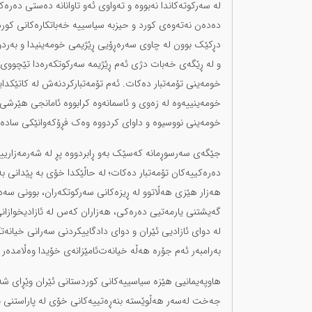
لە سەرکوتەکاندا نەبووە و تەواوی ئەو تاوانانە دەستی دە
دەدەن نەتەوەی کورد و حیزبە سیاسییە خەباتکارەکانی کور
دڕکێک بوون لە چاوی سەرەڕۆیی ڕێژیمی خومەینیدا و بەردوام
و لە ڕێگەی خەبات دژی ئەم ڕێژیمە سەرکوتکەرەدا تێچووی 
خومەینی تۆمەتبار دەکات. ئەم تۆمەتبارکردنەش لە کاتێکد
خومەینییەوە لە زەوی و ئاسمانەوە کرابووە ئامانجی هێرشی
خومەینی نووسیوە و داوای کردووە وەک فڕۆکەوانێکی سادە 
جێگەی سەرسوڕمانە کەسێک بەو ڕابردووە پڕ لە شەرمەزاریی
دەرەکییەکان تۆمەتبار دەکات؛ لە حاڵێکدا خۆی بە پێدانی ب
هەزار هێزی هەڵاتوو لە ڕیزەکانی سەرکوتکەران، بوونی سەدا
گەیشتنی یارمەتیی دەرەکی، هەزاران کەس لە ئازادیخوازانی 
لە دوای ئازادیی ئێران و دوای دادگاییکردنی سەرانی خیانەتک
بەرامبەر ئەم جۆرە هەڵە خیانەت‌ئامێزانەی خۆیدا وەڵامدەر 
هاوپەیمانیی هێزە سیاسییەکانی کوردستانی ئێران وێڕای شەر
جەخت لەسەر هەڵوێستە بنەڕەتییەکانی خۆی لە پاراستنی ئام