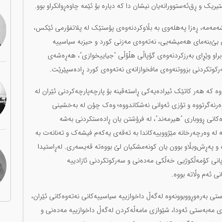
ریک و ڕق‌ئەستوورانەیان نیشان دا کە دیارە بۆ ئێمە چاوەڕوانکراو بوو.
ێژەی ئەو دژکردەوانەدا ئەمڕۆ چوارشەممە ٦ی ڕەشەمەمە، ڕەزا پەهلەوی بە بڵاوکردنەوەی پۆستێک لە پلاتفۆرمی ئێکس،
ی بێ‌بنەمای هەمیشەیی، نەتەوەی مەزنی کورد و حیزبە سیاسییە
اوبراو وێڕای بەرزکردنەوەی گۆپاڵی هڵۆڵی "جیاییخوازی"، هەڕەشەی
رکوتکردنی بزووتنەوەی مافخوازانەی نەتەوەی کورد ڕادەسپێرێت.
ە کە هەر کاتێک ئیرادەیەکی ڕاستەقینە بۆ پارچەپارچەکردنی ئێران لە
 وەرنەگرتووە و تۆزی ئەوانی نەشکاندووە؛ وەک چۆن لە بەخشینی
ەکانی ڕووباری "هیرمەند"، لە فرۆشتن یان ڕادەستکردنی بەشە
 لە وەرچەرخانە مێژووییەکاندا بە تەقەی یەکەم فیشەک و تەنانەت بە
ە و پەڕش‌وبڵاو بوون یان کونەمشکیان لێ بووەتە قەیسەری. لەڕاستیدا
ڕەپانی کۆمەڵکوژیی خەڵکی مەدەنی و سەرکوتکردنی ئازادییە
ی ئەم وڵاتە بووە.
ەستی بەرەوڕووبوونەوە لەگەڵ داخوازییە سیاسییەکانی نەتەوەکانی ئێران،
ژی مەبەستی ئەودا، شێوازی مامەڵەکردن لەگەڵ داخوازییە مەدەنی و