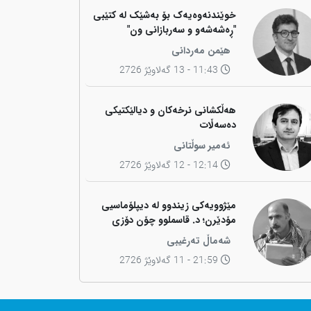
خوێندنەوەیەک بۆ بەشێک لە کتێبی
"ڕەشەشەو و سەربازانی ون"
هێمن مەردانی
11:43 - 13 گەلاوێژ 2726
هەڵکشانی نرخەکان و دیالێکتیکی
دەسەڵات
ئەمیر سوڵتانی
12:14 - 12 گەلاوێژ 2726
مێژوویەکی زیندوو لە دیپلۆماسیی
مۆدێرن؛ د. قاسملوو چۆن دۆزی
کوردی لە شاخەوە گواستەوە بۆ
شەماڵ تەرغیبی
ناوەندە بڕیاردەرەکانی جیهان؟
21:59 - 11 گەلاوێژ 2726