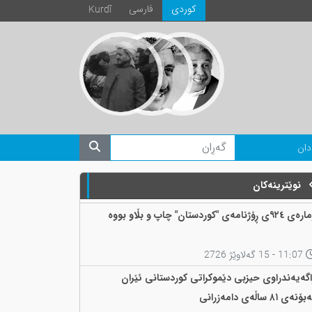
كوردی
فارسی
Kurdî
دان
نوێترینەکان
 ٩٢٤ی ڕۆژنامەی "کوردستان" چاپ و بڵاو بووە
11:07 - 15 گەلاوێژ 2726
اگەیەندراوی حیزبی دێموکراتی کوردستانی ئێران
ۆنەی ٨١ ساڵەی دامەزرانی