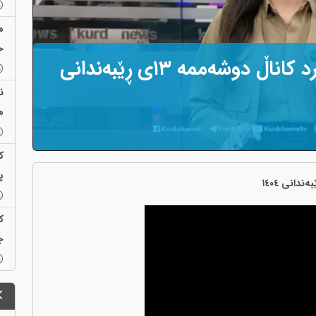
م
خ
هەواڵەکانی ژووری هەواڵی کورد کاناڵ دوشەممە ١٣ی ڕێبەندانی
ن
م
ک
پ
ک
ج