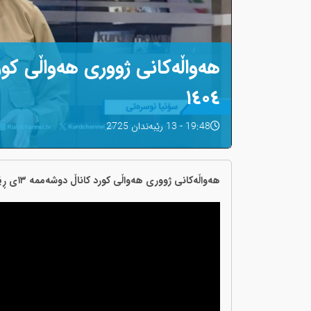
١٤٠٤
19:48 - 13 رێبەندان 2725
هەواڵەکانی ژووری هەواڵی کورد کاناڵ دوشەممە ١٣ی ڕێبەندانی ١٤٠٤