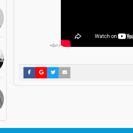
<\div>