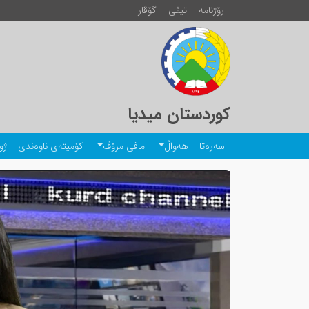
رۆژنامە
تیڤی
گۆڤار
کوردستان میدیا
سەرەتا
هەواڵ
مافی مرۆڤ
کۆمیتەی ناوەندی
ژو