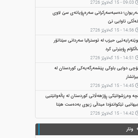
09:03 - 15 گەلاوێژ 2726
ەریوان؛ دەسبەسەرکرانی سەرەڕۆیانەی سێ لاوی
ەڵکی ئاوایی نێ
14:56 - 15 گەلاوێژ 2726
وێنەرایەتیی حیزب لە ئوسترالیا سەردانی سێناتۆر
اڵکۆلم ڕۆبێرتی کرد
14:51 - 15 گەلاوێژ 2726
ۆچی دوایی باوکی پێشمەرگەیەکی کوردستان لە
یرانشار
14:45 - 15 گەلاوێژ 2726
چە وەرزشوانێکی ڕۆژهەڵاتی کوردستان لە پاڵەوانێتیی
یهانیی تێکواندۆدا میداڵی زیوی بەدەست هێنا
14:42 - 15 گەلاوێژ 2726
وتار