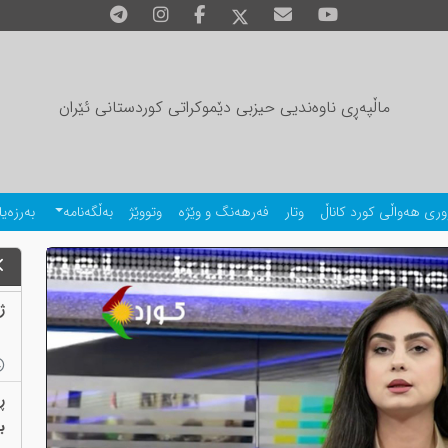
ماڵپەڕی ناوەندیی حیزبی دێموکراتی کوردستانی ئێران
وری هەواڵی کورد کاناڵ
وتار
فەرهەنگ و وێژە
وتووێژ
بەڵگەنامە
بەرزەیا
ژمارەی
ڕ
بەب