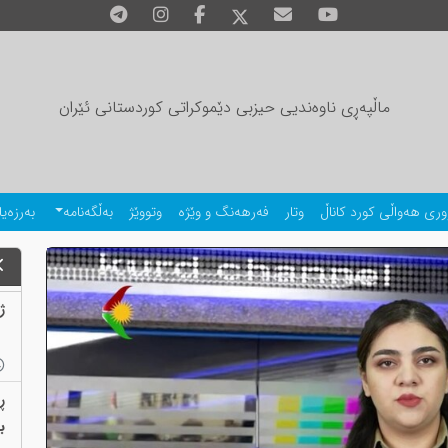
ماڵپەڕی ناوەندیی حیزبی دێموکراتی کوردستانی ئێران
وری هەواڵی کورد کاناڵ
وتار
فەرهەنگ و وێژە
وتووێژ
بەڵگەنامە
بەرزەیا
ژمارەی
ڕ
بەب