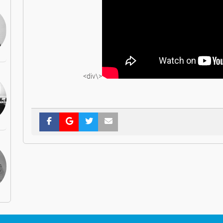
<\div>