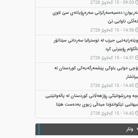
09:03 - 15 گەلاوێژ 2726
ەریوان؛ دەسبەسەرکرانی سەرەڕۆیانەی سێ لاوی
ەڵکی ئاوایی نێ
14:56 - 15 گەلاوێژ 2726
وێنەرایەتیی حیزب لە ئوسترالیا سەردانی سێناتۆر
اڵکۆلم ڕۆبێرتی کرد
14:51 - 15 گەلاوێژ 2726
ۆچی دوایی باوکی پێشمەرگەیەکی کوردستان لە
یرانشار
14:45 - 15 گەلاوێژ 2726
چە وەرزشوانێکی ڕۆژهەڵاتی کوردستان لە پاڵەوانێتیی
یهانیی تێکواندۆدا میداڵی زیوی بەدەست هێنا
14:42 - 15 گەلاوێژ 2726
وتار