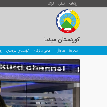
رۆژنامە
تیڤی
گۆڤار
کوردستان میدیا
سەرەتا
هەواڵ
مافی مرۆڤ
کۆمیتەی ناوەندی
ژو