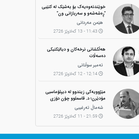
خوێندنەوەیەک بۆ بەشێک لە کتێبی
"ڕەشەشەو و سەربازانی ون"
هێمن مەردانی
11:43 - 13 گەلاوێژ 2726
هەڵکشانی نرخەکان و دیالێکتیکی
دەسەڵات
ئەمیر سوڵتانی
12:14 - 12 گەلاوێژ 2726
مێژوویەکی زیندوو لە دیپلۆماسیی
مۆدێرن؛ د. قاسملوو چۆن دۆزی
کوردی لە شاخەوە گواستەوە بۆ
شەماڵ تەرغیبی
ناوەندە بڕیاردەرەکانی جیهان؟
21:59 - 11 گەلاوێژ 2726