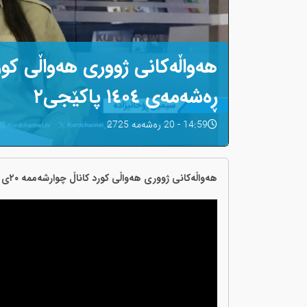
ڕەشەمەی ١٤٠٤ پاکێجی٢
14:59 - 20 رەشەمه 2725
هەواڵەکانی ژووری هەواڵی کورد کاناڵ چوارشەممە ٢٠ی ڕەشەمەی ١٤٠٤ پاکێجی٢