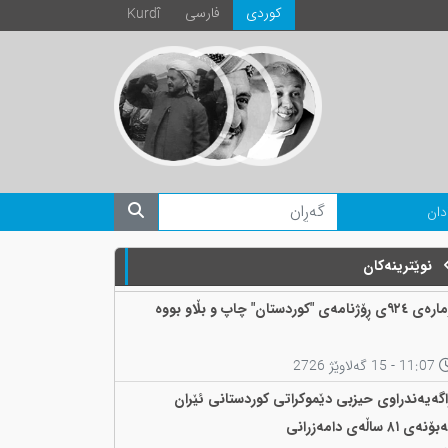
كوردی
فارسی
Kurdî
دان
نوێترینەکان
 ٩٢٤ی ڕۆژنامەی "کوردستان" چاپ و بڵاو بووە
11:07 - 15 گەلاوێژ 2726
اگەیەندراوی حیزبی دێموکراتی کوردستانی ئێران
ۆنەی ٨١ ساڵەی دامەزرانی