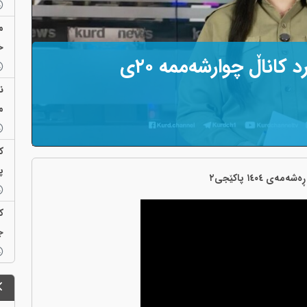
م
خ
هەواڵەکانی ژووری هەواڵی کورد کاناڵ چوارشەممە ٢٠ی
ن
م
ک
پ
ک
ج