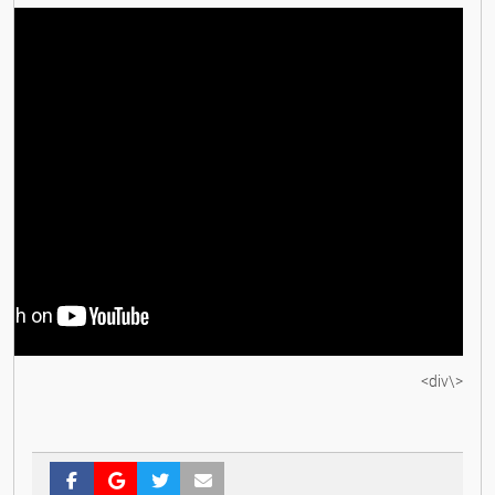
<\div>