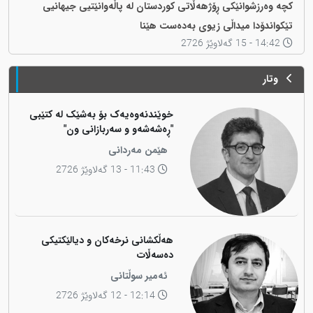
کچە وەرزشوانێکی ڕۆژهەڵاتی کوردستان لە پاڵەوانێتیی جیهانیی
تێکواندۆدا میداڵی زیوی بەدەست هێنا
14:42 - 15 گەلاوێژ 2726
وتار
خوێندنەوەیەک بۆ بەشێک لە کتێبی
"ڕەشەشەو و سەربازانی ون"
هێمن مەردانی
11:43 - 13 گەلاوێژ 2726
هەڵکشانی نرخەکان و دیالێکتیکی
دەسەڵات
ئەمیر سوڵتانی
12:14 - 12 گەلاوێژ 2726