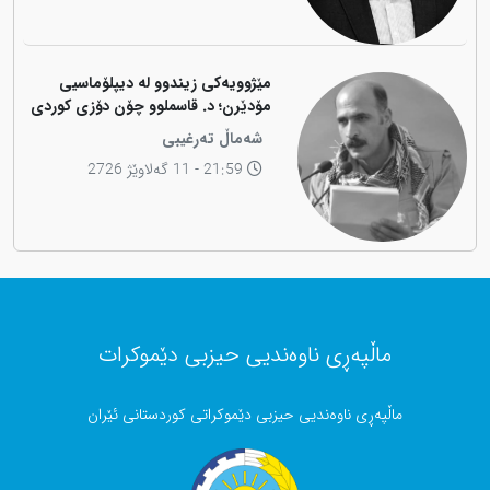
مێژوویەکی زیندوو لە دیپلۆماسیی
مۆدێرن؛ د. قاسملوو چۆن دۆزی کوردی
لە شاخەوە گواستەوە بۆ ناوەندە
شەماڵ تەرغیبی
بڕیاردەرەکانی جیهان؟
21:59 - 11 گەلاوێژ 2726
ماڵپەڕی ناوەندیی حیزبی دێموکرات
ماڵپەڕی ناوەندیی حیزبی دێموکراتی کوردستانی ئێران