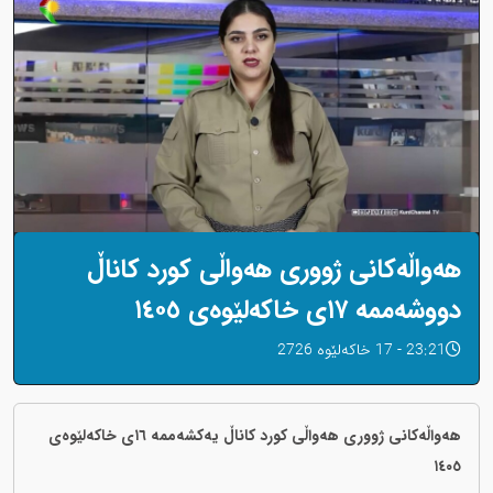
هەواڵەکانی ژووری هەواڵی کورد کاناڵ
دووشەممە ١٧ی خاکەلێوەی ١٤٠٥
23:21 - 17 خاکەلێوه 2726
هەواڵەکانی ژووری هەواڵی کورد کاناڵ یەکشەممە ١٦ی خاکەلێوەی
١٤٠٥