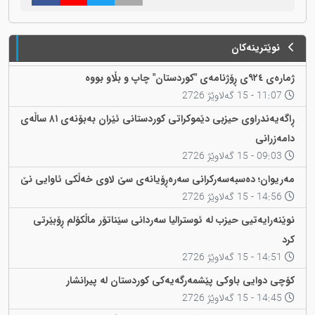
نوێترینەکان
ژمارەی ٩٢٤ی ڕۆژنامەی "کوردستان" چاپ و بڵاو بووە
11:07 - 15 گەلاوێژ 2726
ڕاگەیەندراوی حیزبی دێموکراتی کوردستانی ئێران بەبۆنەی ٨١ ساڵەی
دامەزرانی
09:03 - 15 گەلاوێژ 2726
مەریوان؛ دەسبەسەرکرانی سەرەڕۆیانەی سێ لاوی خەڵکی ئاوایی نێ
14:56 - 15 گەلاوێژ 2726
نوێنەرایەتیی حیزب لە ئوسترالیا سەردانی سێناتۆر ماڵکۆلم ڕۆبێرتی
کرد
14:51 - 15 گەلاوێژ 2726
کۆچی دوایی باوکی پێشمەرگەیەکی کوردستان لە پیرانشار
14:45 - 15 گەلاوێژ 2726