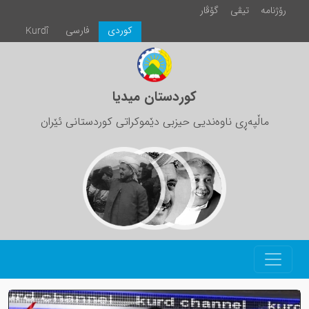
رۆژنامە
تیڤی
گۆڤار
كوردی
فارسی
Kurdî
کوردستان میدیا
ماڵپەڕی ناوەندیی حیزبی دێموکراتی کوردستانی ئێران