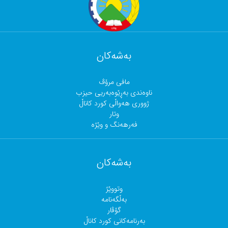
بەشەکان
مافی مرۆڤ
ناوەندی بەڕێوەبەریی حیزب
ژووری هەواڵی کورد کاناڵ
وتار
فەرهەنگ و وێژە
بەشەکان
وتووێژ
بەڵگەنامە
گۆڤار
بەرنامەکانی کورد کاناڵ