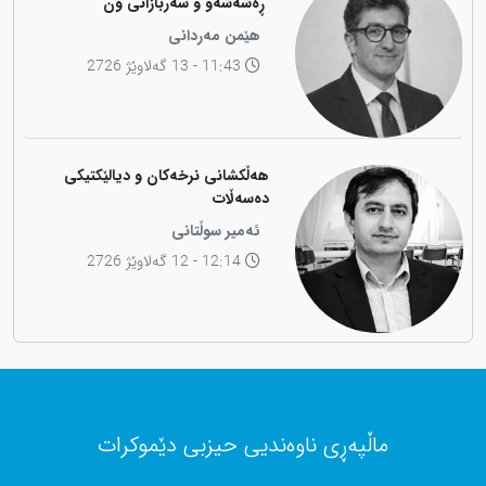
"ڕەشەشەو و سەربازانی ون"
هێمن مەردانی
11:43 - 13 گەلاوێژ 2726
هەڵکشانی نرخەکان و دیالێکتیکی
دەسەڵات
ئەمیر سوڵتانی
12:14 - 12 گەلاوێژ 2726
ماڵپەڕی ناوەندیی حیزبی دێموکرات