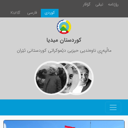
رۆژنامە
تیڤی
گۆڤار
كوردی
فارسی
Kurdî
کوردستان میدیا
ماڵپەڕی ناوەندیی حیزبی دێموکراتی کوردستانی ئێران