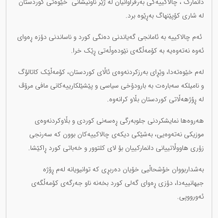
دانمارک"، چالاکییەکی بەرفراوانیان لە ژێر ناونیشانی "خێوەتی کوردستان"
لە شاری کۆپێنهاگ بەڕێوە برد.
ئەم چالاکییە بە ئامانجی گەیاندنی دەنگی کورد و ناساندنی دۆزە ڕەوای
ئەوە نەتەوەیە بە کۆمەڵگەی نێودەوڵەتی ڕێک خرا.
لەم خێوەتەدا، وێڕای بەرزکردنەوەی ئاڵای کوردستان، کۆمەڵێک کاتالۆگ
و نامیلکە سەبارەت بە بارودۆخی سیاسی و پێشێلکارییەکانی مافی مرۆڤ
لە ڕۆژهەڵاتی کوردستان بڵاو کرانەوە.
هەروەها نمایشکردنی جلوبەرگی ڕەسەنی کوردی و بڵاوکردنەوەی
موزیکی نەتەوەیی، بەشێکی دیکەی چالاکییەکان بوون کە سەرنجی
زۆری هاووڵاتییانی دانمارکییان بۆ لای کلتوور و خەباتی کورد ڕاکێشا.
بەشداربووان خۆشحاڵیی خۆیان دەربڕی کە توانیویانە لەم ڕۆژە
جیهانییەدا، دۆزی ڕەوای گەلی کورد بخەنە ناو جەرگەی کۆمەڵگەی
ئەورووپی.