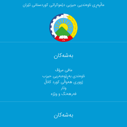
ماڵپەڕی ناوەندیی حیزبی دێموکراتی کوردستانی ئێران
بەشەکان
مافی مرۆڤ
ناوەندی بەڕێوەبەریی حیزب
ژووری هەواڵی کورد کاناڵ
وتار
فەرهەنگ و وێژە
بەشەکان