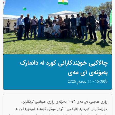
چالاکیی خوێندکارانی کورد لە دانمارک
بەبۆنەی ١ی مەی
15:39 - 11 بانەمەڕ 2726
ڕۆژی هەینی، ١ی مەی ٢٠٢٦، بەبۆنەی ڕۆژی جیهانیی کرێکاران،
خوێندکارانی کورد بە هاوکاریی "فیدراسیۆنی کۆمەڵە کوردییەکان لە