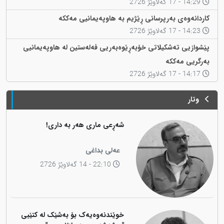
14:29 - 17 گەلاوێژ 2726
کاردانەوەی بەرپرسانی ڕێژیم بە هاوپەیمانیی مەککە
14:23 - 17 گەلاوێژ 2726
پێشوازیی تەشکیلاتی خۆبەڕێوەبەریی فەلەستین لە هاوپەیمانیی
بەرگریی مەککە
14:17 - 17 گەلاوێژ 2726
وتار
شەڕعی ماری هەر بە داری!
عەلی بداغی
22:10 - 14 گەلاوێژ 2726
خوێندنەوەیەک بۆ بەشێک لە کتێبی