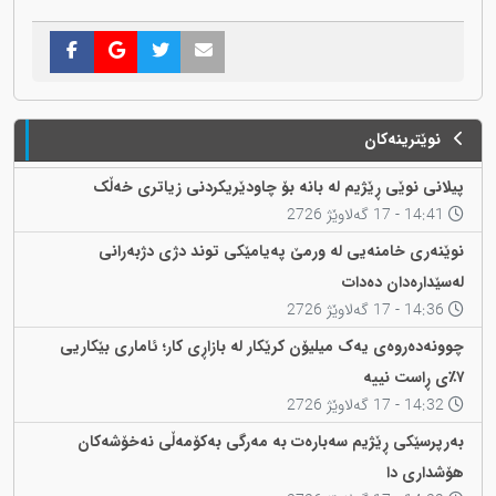
نوێترینەکان
پیلانی نوێی ڕێژیم لە بانە بۆ چاودێریکردنی زیاتری خەڵک
14:41 - 17 گەلاوێژ 2726
نوێنەری خامنەیی لە ورمێ پەیامێکی توند دژی دژبەرانی
لەسێدارەدان دەدات
14:36 - 17 گەلاوێژ 2726
چوونەدەروەی یەک میلیۆن کرێکار لە بازاڕی کار؛ ئاماری بێکاریی
٧٪ی ڕاست نییە
14:32 - 17 گەلاوێژ 2726
بەرپرسێکی ڕێژیم سەبارەت بە مەرگی بەکۆمەڵی نەخۆشەکان
هۆشداری دا