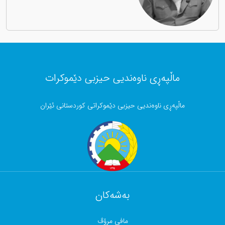
ماڵپەڕی ناوەندیی حیزبی دێموکرات
ماڵپەڕی ناوەندیی حیزبی دێموکراتی کوردستانی ئێران
بەشەکان
مافی مرۆڤ