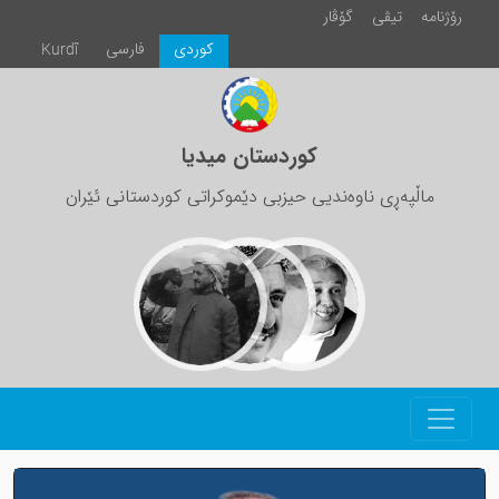
رۆژنامە
تیڤی
گۆڤار
كوردی
فارسی
Kurdî
کوردستان میدیا
ماڵپەڕی ناوەندیی حیزبی دێموکراتی کوردستانی ئێران