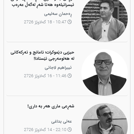
ئیسرائیلەوە هەتا شەڕ لەگەڵ عەرەب
ڕەحمان سەلیمی
10:47 - 18 گەلاوێژ 2726
حیزبی دێموکرات؛ ئامانج و ئەرکەکانی
لە هەلومەرجی ئێستادا!
ئیبراهیم لاجانی
11:46 - 16 گەلاوێژ 2726
شەڕعی ماری هەر بە داری!
عەلی بداغی
22:10 - 14 گەلاوێژ 2726