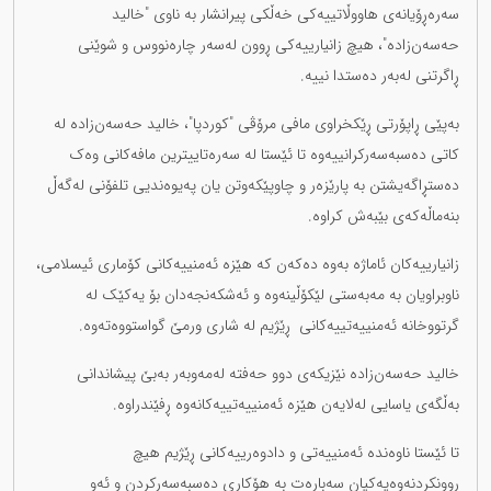
سەرەڕۆیانەی هاووڵاتییەکی خەڵکی پیرانشار بە ناوی "خالید
حەسەن‌زادە"، هیچ زانیارییەکی ڕوون لەسەر چارەنووس و شوێنی
ڕاگرتنی لەبەر دەستدا نییە.
بەپێی ڕاپۆرتی ڕێکخراوی مافی مرۆڤی "کوردپا"، خالید حەسەن‌زادە لە
کاتی دەسبەسەرکرانییەوە تا ئێستا لە سەرەتاییترین مافەکانی وەک
دەستڕاگەیشتن بە پارێزەر و چاوپێکەوتن یان پەیوەندیی تلفۆنی لەگەڵ
بنەماڵەکەی بێبەش کراوە.
زانیارییەکان ئاماژە بەوە دەکەن کە هێزە ئەمنییەکانی کۆماری ئیسلامی،
ناوبراویان بە مەبەستی لێکۆڵینەوە و ئەشکەنجەدان بۆ یەکێک لە
گرتووخانە ئەمنییەتییەکانی ڕێژیم لە شاری ورمێ گواستووەتەوە.
خالید حەسەن‌زادە نێزیکەی دوو حەفتە لەمەوبەر بەبێ پیشاندانی
بەڵگەی یاسایی لەلایەن هێزە ئەمنییەتییەکانەوە ڕفێندراوە.
تا ئێستا ناوەندە ئەمنییەتی و دادوەرییەکانی ڕێژیم هیچ
ڕوونکردنەوەیەکیان سەبارەت بە هۆکاری دەسبەسەرکردن و ئەو