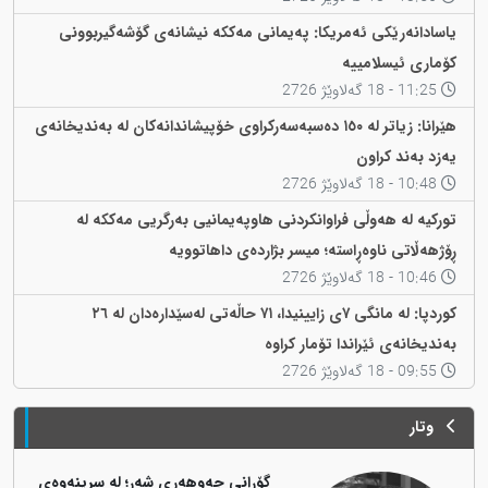
یاسادانەرێکی ئەمریکا: پەیمانی مەککە نیشانەی گۆشەگیربوونی
کۆماری ئیسلامییە
11:25 - 18 گەلاوێژ 2726
هێرانا: زیاتر لە ١٥٠ دەسبەسەرکراوی خۆپیشاندانەکان لە بەندیخانەی
یەزد بەند کراون
10:48 - 18 گەلاوێژ 2726
تورکیە لە هەوڵی فراوانکردنی هاوپەیمانیی بەرگریی مەککە لە
ڕۆژهەڵاتی ناوەڕاستە؛ میسر بژاردەی داهاتوویە
10:46 - 18 گەلاوێژ 2726
کوردپا: لە مانگی ٧ی زایینیدا، ٧١ حاڵەتی لەسێدارەدان لە ٢٦
بەندیخانەی ئێراندا تۆمار کراوە
09:55 - 18 گەلاوێژ 2726
وتار
گۆڕانی جەوهەری شەڕ؛ لە سڕینەوەی