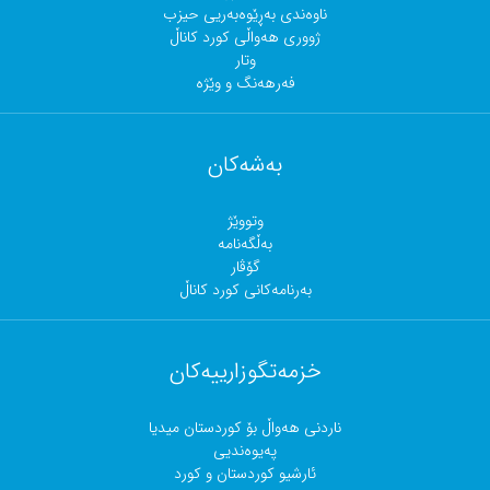
ناوەندی بەڕێوەبەریی حیزب
ژووری هەواڵی کورد کاناڵ
وتار
فەرهەنگ و وێژە
بەشەکان
وتووێژ
بەڵگەنامە
گۆڤار
بەرنامەکانی کورد کاناڵ
خزمەتگوزارییەکان
ناردنی هەواڵ بۆ کوردستان میدیا
پەیوەندیی
ئارشیو کوردستان و کورد