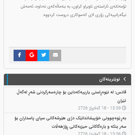
تۆمەتانەی ئاراستەی ناوبراو کراون، بە بنەماڵەکەی نەداوە، ئەمەش
نیگەرانییەکی زۆری لای کەسوکاری دروست کردووە.
نوێترینەکان
ڤانس: لە نێوەڕاستی یارییەکەداین بۆ چارەسەرکردنی شەڕ لەگەڵ
ئێران
13:59 - 18 گەلاوێژ 2726
بەڕێوەچوونی خۆپیشاندانێک دژی هێرشەکانی سپای پاسداران بۆ
سەر بنکە و بارەگاکانی حیزبەکانی ڕۆژهەڵات
13:56 - 18 گەلاوێژ 2726