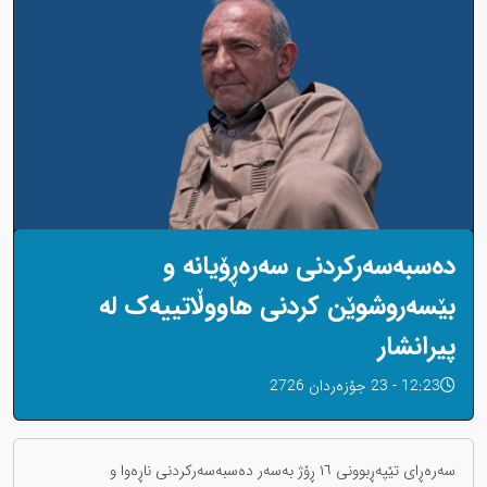
دەسبەسەرکردنی سەرەڕۆیانە و
بێسەروشوێن کردنی هاووڵاتییەک لە
پیرانشار
12:23 - 23 جۆزەردان 2726
سەرەڕای تێپەڕبوونی ١٦ ڕۆژ بەسەر دەسبەسەرکردنی ناڕەوا و