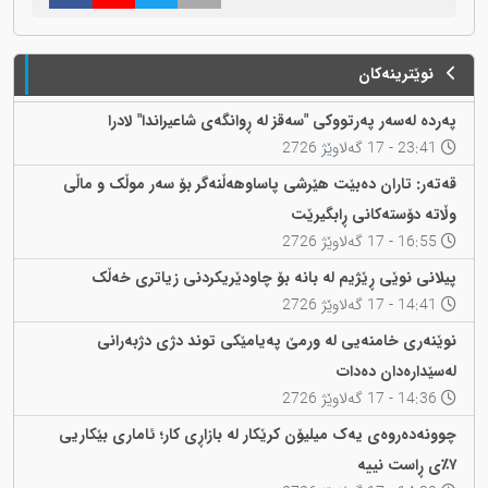
نوێترینەکان
پەردە لەسەر پەرتووکی "سەقز لە ڕوانگەی شاعیراندا" لادرا
23:41 - 17 گەلاوێژ 2726
قەتەر: تاران دەبێت هێرشی پاساوهەڵنەگر بۆ سەر موڵک و ماڵی
وڵاتە دۆستەکانی ڕابگیرێت
16:55 - 17 گەلاوێژ 2726
پیلانی نوێی ڕێژیم لە بانە بۆ چاودێریکردنی زیاتری خەڵک
14:41 - 17 گەلاوێژ 2726
نوێنەری خامنەیی لە ورمێ پەیامێکی توند دژی دژبەرانی
لەسێدارەدان دەدات
14:36 - 17 گەلاوێژ 2726
چوونەدەروەی یەک میلیۆن کرێکار لە بازاڕی کار؛ ئاماری بێکاریی
٧٪ی ڕاست نییە