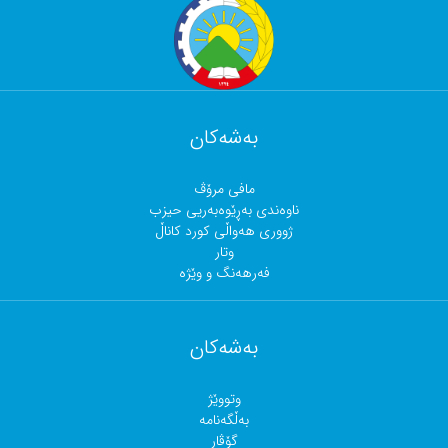
بەشەکان
مافی مرۆڤ
ناوەندی بەڕێوەبەریی حیزب
ژووری هەواڵی کورد کاناڵ
وتار
فەرهەنگ و وێژە
بەشەکان
وتووێژ
بەڵگەنامە
گۆڤار