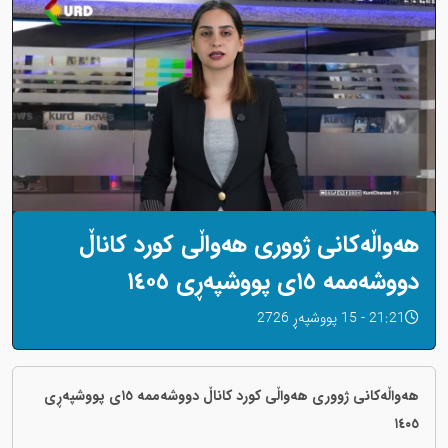
هەواڵەکانی ژووری هەواڵی کورد کاناڵ
دووشەممە ١٥ی پووشپەڕی ١٤٠٥
21:21 - 15 پووشپەڕ 2726
هەواڵەکانی ژووری هەواڵی کورد کاناڵ دووشەممە ١٥ی پووشپەڕی
١٤٠٥