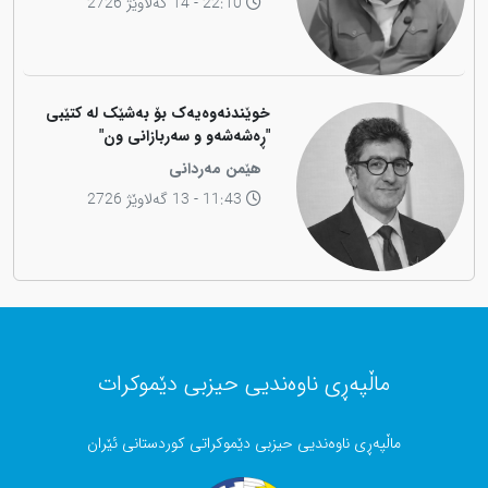
22:10 - 14 گەلاوێژ 2726
خوێندنەوەیەک بۆ بەشێک لە کتێبی
"ڕەشەشەو و سەربازانی ون"
هێمن مەردانی
11:43 - 13 گەلاوێژ 2726
ماڵپەڕی ناوەندیی حیزبی دێموکرات
ماڵپەڕی ناوەندیی حیزبی دێموکراتی کوردستانی ئێران