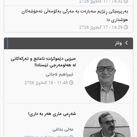
14:32 - 17 گەلاوێژ 2726
بەرپرسێکی ڕێژیم سەبارەت بە مەرگی بەکۆمەڵی نەخۆشەکان
هۆشداری دا
14:29 - 17 گەلاوێژ 2726
وتار
حیزبی دێموکرات؛ ئامانج و ئەرکەکانی
لە هەلومەرجی ئێستادا!
ئیبراهیم لاجانی
11:46 - 16 گەلاوێژ 2726
شەڕعی ماری هەر بە داری!
عەلی بداغی