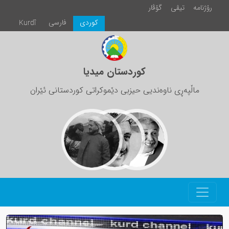
رۆژنامە
تیڤی
گۆڤار
كوردی
فارسی
Kurdî
کوردستان میدیا
ماڵپەڕی ناوەندیی حیزبی دێموکراتی کوردستانی ئێران