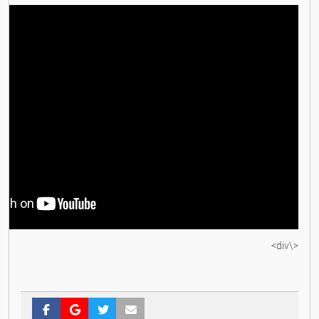
<\div>