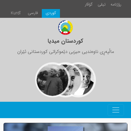
رۆژنامە
تیڤی
گۆڤار
كوردی
فارسی
Kurdî
کوردستان میدیا
ماڵپەڕی ناوەندیی حیزبی دێموکراتی کوردستانی ئێران