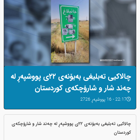
چالاکیی تەبلیغی بەبۆنەی ٢٢ی پووشپەڕ لە
چەند شار و شارۆچکەی کوردستان
22:17 - 16 پووشپەڕ 2726
چالاکیی تەبلیغی بەبۆنەی ٢٢ی پووشپەڕ لە چەند شار و شارۆچکەی
کوردستان