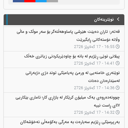
نوێترینەکان
قەتەر: تاران دەبێت هێرشی پاساوهەڵنەگر بۆ سەر موڵک و ماڵی
وڵاتە دۆستەکانی ڕابگیرێت
16:55 - 17 گەلاوێژ 2726
پیلانی نوێی ڕێژیم لە بانە بۆ چاودێریکردنی زیاتری خەڵک
14:41 - 17 گەلاوێژ 2726
نوێنەری خامنەیی لە ورمێ پەیامێکی توند دژی دژبەرانی
لەسێدارەدان دەدات
14:36 - 17 گەلاوێژ 2726
چوونەدەروەی یەک میلیۆن کرێکار لە بازاڕی کار؛ ئاماری بێکاریی
٧٪ی ڕاست نییە
14:32 - 17 گەلاوێژ 2726
بەرپرسێکی ڕێژیم سەبارەت بە مەرگی بەکۆمەڵی نەخۆشەکان