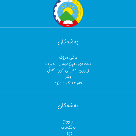
بەشەکان
مافی مرۆڤ
ناوەندی بەڕێوەبەریی حیزب
ژووری هەواڵی کورد کاناڵ
وتار
فەرهەنگ و وێژە
بەشەکان
وتووێژ
بەڵگەنامە
گۆڤار