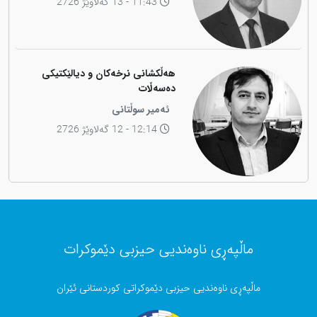
11:43 - 13 گەلاوێژ 2726
هەڵکشانی نرخەکان و دیالێکتیکی
دەسەڵات
ئەمیر سوڵتانی
12:14 - 12 گەلاوێژ 2726
ماڵپەڕی ناوەندیی حیزبی دێموکرات
ماڵپەڕی ناوەندیی حیزبی دێموکراتی کوردستانی ئێران