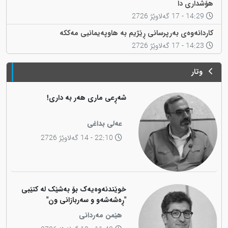
هۆشداری دا
14:29 - 17 گەلاوێژ 2726
کاردانەوەی بەرپرسانی ڕێژیم بە هاوپەیمانیی مەککە
14:23 - 17 گەلاوێژ 2726
وتار
شەڕعی ماری هەر بە داری!
عەلی بداغی
22:10 - 14 گەلاوێژ 2726
خوێندنەوەیەک بۆ بەشێک لە کتێبی
"ڕەشەشەو و سەربازانی ون"
هێمن مەردانی