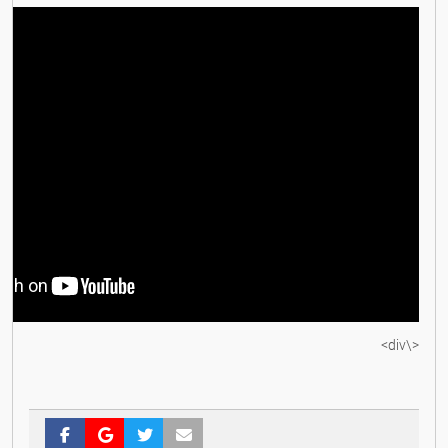
<\div>