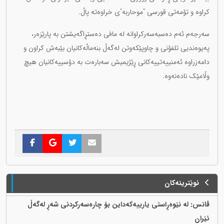
کراوە و تۆمەتی قورسی "موحاربە"ی خراوەتە پاڵ.
سەرجەم ئەم دەسبەسەرکراوانە لە مافی دەستڕاگەیشتن بە پارێزەر،
پەیوەندیی تلفۆنی و چاوپێکەوتن لەگەڵ بنەماڵەکانیان بێبەش کراون و
دامەزراوە ئەمنییەتییەکانی ڕێژیمیش سەبارەت بە دۆسییەکانیان هیچ
وڵامێک نادەنەوە.
نوێترینەکان
ڤانس: لە نێوەڕاستی یارییەکەداین بۆ چارەسەرکردنی شەڕ لەگەڵ
ئێران