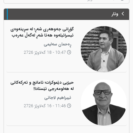
وتار
گۆڕانی جەوهەری شەڕ؛ لە سڕینەوەی
ئیسرائیلەوە هەتا شەڕ لەگەڵ عەرەب
ڕەحمان سەلیمی
10:47 - 18 گەلاوێژ 2726
حیزبی دێموکرات؛ ئامانج و ئەرکەکانی
لە هەلومەرجی ئێستادا!
ئیبراهیم لاجانی
11:46 - 16 گەلاوێژ 2726