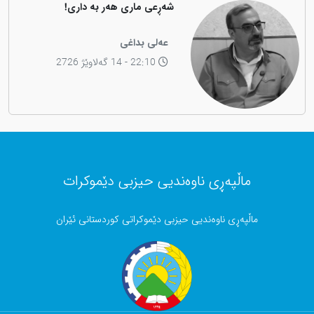
شەڕعی ماری هەر بە داری!
عەلی بداغی
22:10 - 14 گەلاوێژ 2726
ماڵپەڕی ناوەندیی حیزبی دێموکرات
ماڵپەڕی ناوەندیی حیزبی دێموکراتی کوردستانی ئێران