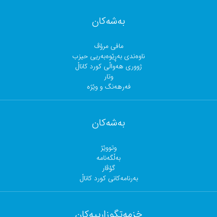
بەشەکان
مافی مرۆڤ
ناوەندی بەڕێوەبەریی حیزب
ژووری هەواڵی کورد کاناڵ
وتار
فەرهەنگ و وێژە
بەشەکان
وتووێژ
بەڵگەنامە
گۆڤار
بەرنامەکانی کورد کاناڵ
خزمەتگوزارییەکان