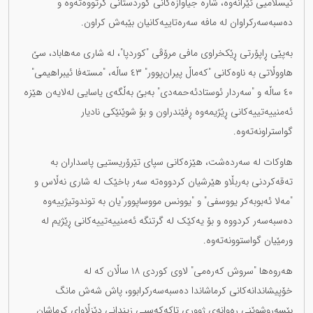
ئیسلامیی ئێرانەوە، شارە جیاوازەکانی کوردستانی گرتووەتەوە و
دەسبەسەرکراوان لە مافە سەرەتاییەکانیان بێبەش کراون.
بەپێی ڕاپۆرتی ڕێکخراوی مافی مرۆڤی "کوردپا"، لە شاری مەهاباد، سێ
هاووڵاتی بە ناوەکانی "کەماڵ پیران‌پوور" ٤٣ ساڵە، "مستەفا ئیبراهیمی"
٤٠ ساڵە و "سەردار ئوستادئەحمەدی" بەبێ بەڵگەی یاسایی لەلایەن هێزە
ئەمنییەتییەکانی ڕێژیمەوە ڕفێندراون و بۆ شوێنێکی نادیار
گواستراونەتەوە.
هاوکات لە سەردەشت، هێزەکانی سپای تێرۆریستیی پاسداران بە
تەقەکردنی بەربڵاو هێرشیان کردووەتە سەر باخێک لە شاری نەڵاس و
"مەلا ئەبوبەکر یووسفی" و "یوونس مووساپوور"یان بە توندوتیژییەوە
دەسبەسەر کردووە و بۆ یەکێک لە گرتنگە ئەمنییەتییەکانی ڕێژیم لە
ورمێیان گواستوونەتەوە.
هەروەها "سروش کەرەمی" لاوی کوردی ١٨ ساڵان کە لە
خۆپیشاندانەکانی کرماشاندا دەسبەسەرکرابوو، پاش شەش مانگ
بێسەروشوێنی ڕەوانەی ژووری تاکەکەسیی زیندانی دێزڵاوای کرماشان