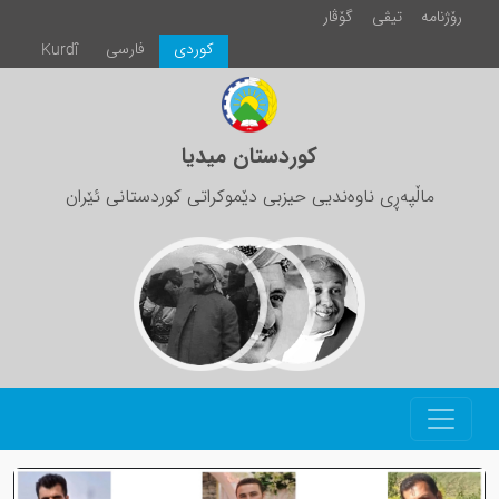
رۆژنامە
تیڤی
گۆڤار
كوردی
فارسی
Kurdî
کوردستان میدیا
ماڵپەڕی ناوەندیی حیزبی دێموکراتی کوردستانی ئێران