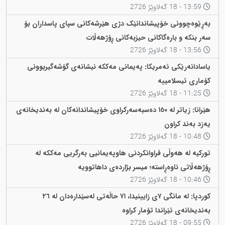
13:59 - 18 گەلاوێژ 2726
بەڕێوەچوونی خۆپیشاندانێک دژی هێرشەکانی سپای پاسداران بۆ
سەر بنکە و بارەگاکانی حیزبەکانی ڕۆژهەڵات
13:56 - 18 گەلاوێژ 2726
یاسادانەرێکی ئەمریکا: پەیمانی مەککە نیشانەی گۆشەگیربوونی
کۆماری ئیسلامییە
11:25 - 18 گەلاوێژ 2726
هێرانا: زیاتر لە ١٥٠ دەسبەسەرکراوی خۆپیشاندانەکان لە بەندیخانەی
یەزد بەند کراون
10:48 - 18 گەلاوێژ 2726
تورکیە لە هەوڵی فراوانکردنی هاوپەیمانیی بەرگریی مەککە لە
ڕۆژهەڵاتی ناوەڕاستە؛ میسر بژاردەی داهاتوویە
10:46 - 18 گەلاوێژ 2726
کوردپا: لە مانگی ٧ی زایینیدا، ٧١ حاڵەتی لەسێدارەدان لە ٢٦
بەندیخانەی ئێراندا تۆمار کراوە
09:55 - 18 گەلاوێژ 2726