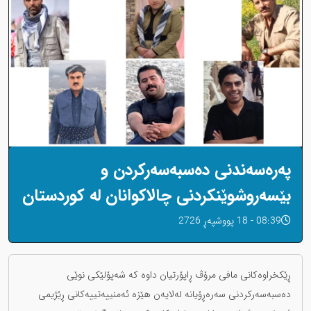
پەرەسەندنی دەسبەسەرکردن و
بێسەروشوێنکردنی چالاکوانان لە کوردستان
08:39 - 18 پووشپەڕ 2726
ڕێکخراوەکانی مافی مرۆڤ ڕاپۆرتیان داوە کە شەپۆلێکی نوێی
دەسبەسەرکردنی سەرەڕۆیانە لەلایەن هێزە ئەمنییەتییەکانی ڕێژیمی