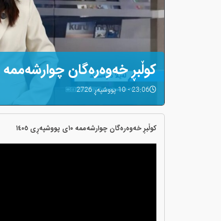
کوڵبڕ خەوەرەگان چوارشەممە ١٠ی پووشپەڕی ١٤٠٥
23:06 - 10 پووشپەڕ 2726
کوڵبڕ خەوەرەگان چوارشەممە ١٠ی پووشپەڕی ١٤٠٥