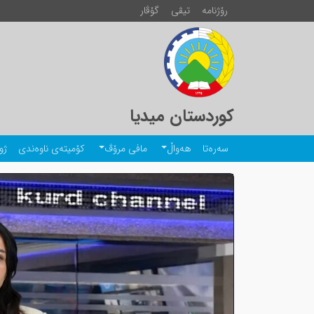
رۆژنامە
تیڤی
گۆڤار
کوردستان میدیا
سەرەتا
هەواڵ
مافی مرۆڤ
کۆمیتەی ناوەندی
ژو