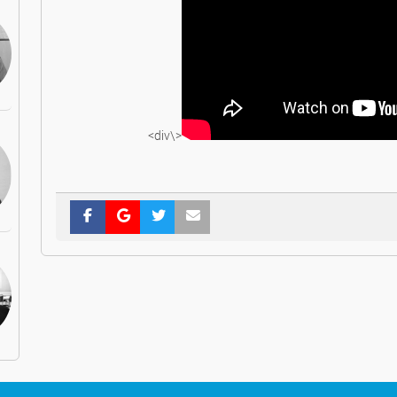
<\div>