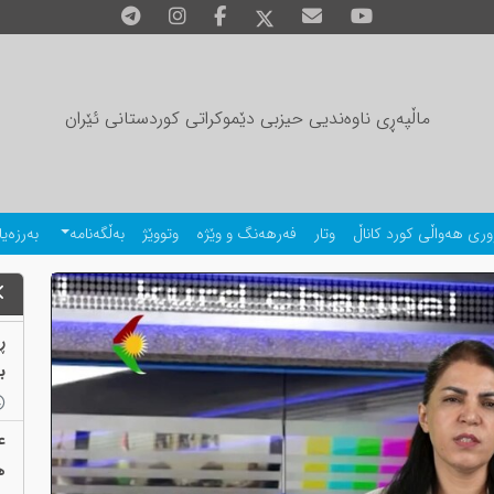
ماڵپەڕی ناوەندیی حیزبی دێموکراتی کوردستانی ئێران
وری هەواڵی کورد کاناڵ
وتار
فەرهەنگ و وێژە
وتووێژ
بەڵگەنامە
بەرزەیا
ڕ
بەب
ع
ه