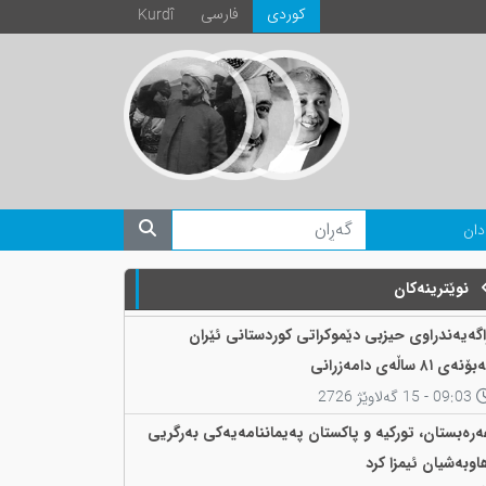
كوردی
فارسی
Kurdî
دان
نوێترینەکان
اگەیەندراوی حیزبی دێموکراتی کوردستانی ئێران
ۆنەی ٨١ ساڵەی دامەزرانی
09:03 - 15 گەلاوێژ 2726
ەرەبستان، تورکیە و پاکستان پەیماننامەیەکی بەرگریی
اوبەشیان ئیمزا کرد