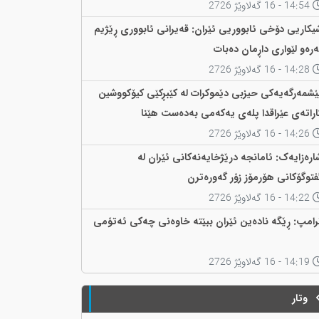
14:54 - 16 گەلاوێژ 2726
یکاریی دۆخی ئابووریی ئێران: قەیرانی ئابووری ڕێژیم
ەرەو لێواری داڕمان دەبات
14:28 - 16 گەلاوێژ 2726
ێشمەرگەیەکی حیزبی دێموکرات لە کێبڕکێی کیۆکووشین
اراتەی عێراقدا پلەی یەکەمی بەدەست هێنا
14:26 - 16 گەلاوێژ 2726
ارەزایەک: ئامانجە درێژخایەنەکانی ئێران لە
فتوگۆکانی هۆرمۆز زۆر گەورەترن
14:22 - 16 گەلاوێژ 2726
رامپ: ڕێگە نادەین ئێران ببێتە خاوەنی چەکی ئەتۆمی
14:19 - 16 گەلاوێژ 2726
وتار