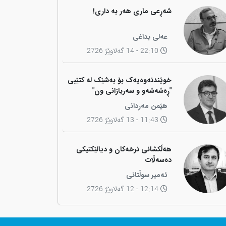
شەڕعی ماری هەر بە داری!
عەلی بداغی
22:10 - 14 گەلاوێژ 2726
خوێندنەوەیەک بۆ بەشێک لە کتێبی
"ڕەشەشەو و سەربازانی ون"
هێمن مەردانی
11:43 - 13 گەلاوێژ 2726
هەڵکشانی نرخەکان و دیالێکتیکی
دەسەڵات
ئەمیر سوڵتانی
12:14 - 12 گەلاوێژ 2726