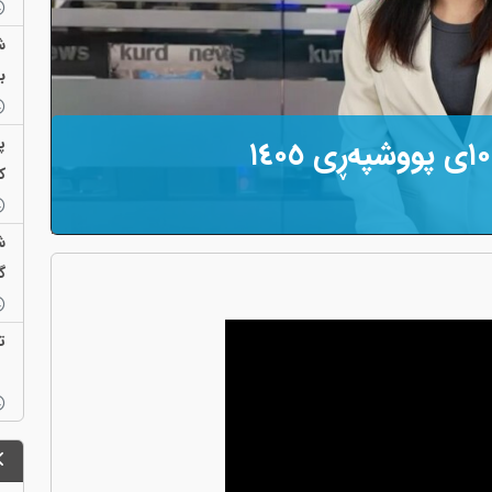
ش
ب
پ
ک
ش
گ
ت