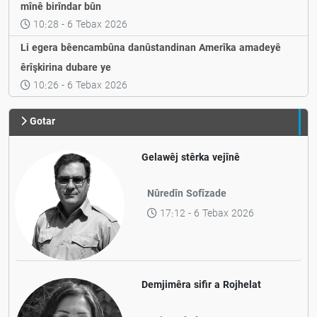
mînê birîndar bûn
10:28 - 6 Tebax 2026
Li egera bêencambûna danûstandinan Amerîka amadeyê
êrîşkirina dubare ye
10:26 - 6 Tebax 2026
Gotar
Gelawêj stêrka vejînê
Nûredîn Sofîzade
17:12 - 6 Tebax 2026
Demjimêra sifir a Rojhelat