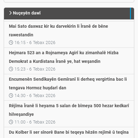
Nuçeyěn dawî
Mai Sato daxwaz kir ku darvekirin li Îranê de bêne
rawestandin
16:15 - 6 Tebax 2026
Hejmara 523 an a Rojnameya Agirî ku zimanhalê Hizba
Demokrat a Kurdistana Îranê ye, hat weşandin
15:23 - 6 Tebax 2026
Encumenên Sendîkayên Gemîranî li derheq vergirtina bac li
tengava Hormoz huşdarî dan
14:30 - 6 Tebax 2026
Rêjîma Îranê li heyama 5 salan de bîmeya 500 hezar kedkarî
hilveşandiye
11:00 - 6 Tebax 2026
Du Kolber li ser sînorê Bane bi teqeya hêzên rejîmê û teqîna