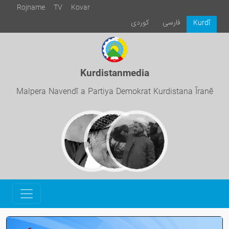
Rojname
TV
Kovar
فارسی
كوردی
Kurdî
Kurdistanmedia
Malpera Navendî a Partiya Demokrat Kurdistana Îranê