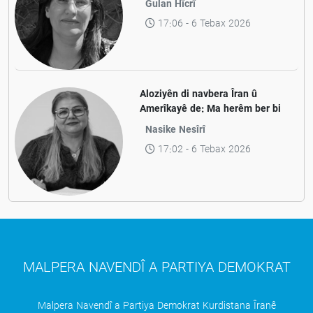
Gulan Hîcrî
17:06 - 6 Tebax 2026
Aloziyên di navbera Îran û
Amerîkayê de: Ma herêm ber bi
aramiyê ve diçe yan jî ber bi
Nasike Nesîrî
pevçûnek nû ve?
17:02 - 6 Tebax 2026
MALPERA NAVENDÎ A PARTIYA DEMOKRAT
Malpera Navendî a Partiya Demokrat Kurdistana Îranê