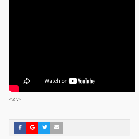
<\div>