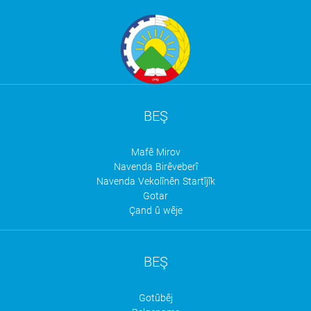
BEŞ
Mafê Mirov
Navenda Birêveberî
Navenda Vekolînên Startîjîk
Gotar
Çand û wêje
BEŞ
Gotûbêj