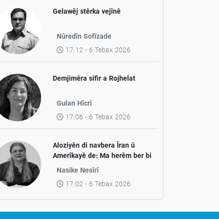
Gelawêj stêrka vejînê
Nûredîn Sofîzade
17:12 - 6 Tebax 2026
Demjimêra sifir a Rojhelat
Gulan Hîcrî
17:06 - 6 Tebax 2026
Aloziyên di navbera Îran û
Amerîkayê de: Ma herêm ber bi
aramiyê ve diçe yan jî ber bi
Nasike Nesîrî
pevçûnek nû ve?
17:02 - 6 Tebax 2026