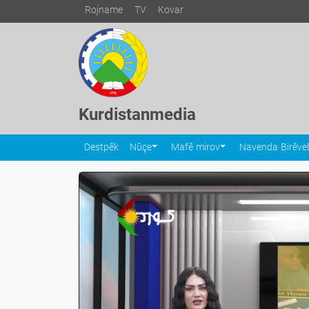
Rojname
TV
Kovar
Kurdistanmedia
Destpêk
Nûçe
Mafê mirov
Navenda Birêveb