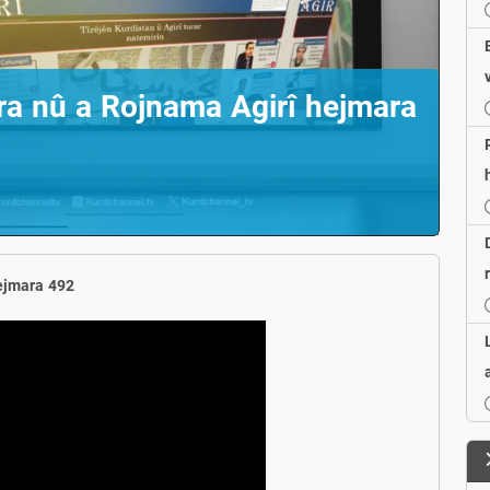
ra nû a Rojnama Agirî hejmara
ejmara 492