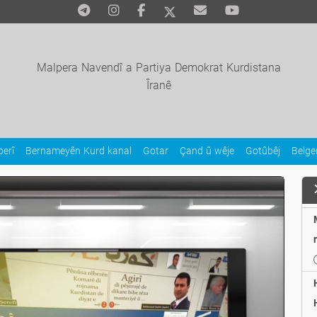
Malpera Navendî a Partiya Demokrat Kurdistana
Îranê
erî
Bernameyên Kurd kanal
Gotar
Çand û wêje
Gotûbêj
Belg