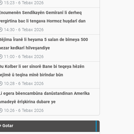
weşandin
15:23 - 6 Tebax 2026
Encumenên Sendîkayên Gemîranî li derheq
vergirtina bac li tengava Hormoz huşdarî dan
14:30 - 6 Tebax 2026
Rêjîma Îranê li heyama 5 salan de bîmeya 500
hezar kedkarî hilveşandiye
11:00 - 6 Tebax 2026
Du Kolber li ser sînorê Bane bi teqeya hêzên
rejîmê û teqîna mînê birîndar bûn
10:28 - 6 Tebax 2026
Li egera bêencambûna danûstandinan Amerîka
amadeyê êrîşkirina dubare ye
10:26 - 6 Tebax 2026
Gotar