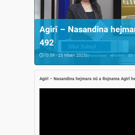
Agirî – Nasandina hejma
492
10:59 - 25 Nîsan 2025
Agirî – Nasandina hejmara nû a Rojnama Agirî h