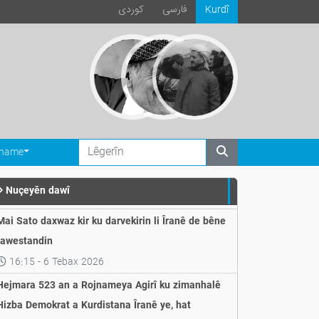
فارسی
كوردی
Kurdî
ename
Nuçeyěn dawî
Mai Sato daxwaz kir ku darvekirin li Îranê de bêne
rawestandin
16:15 - 6 Tebax 2026
Hejmara 523 an a Rojnameya Agirî ku zimanhalê
Hizba Demokrat a Kurdistana Îranê ye, hat