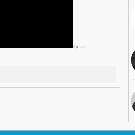
<\div>