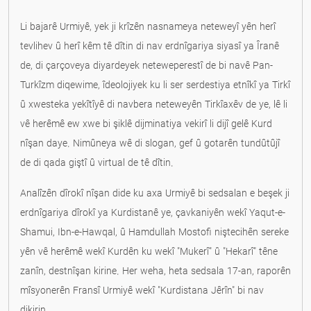
Li bajarê Urmiyê, yek ji krîzên nasnameya neteweyî yên herî
tevlihev û herî kêm tê dîtin di nav erdnîgariya siyasî ya Îranê
de, di çarçoveya diyardeyek neteweperestî de bi navê Pan-
Turkîzm diqewime, îdeolojiyek ku li ser serdestiya etnîkî ya Tirkî
û xwesteka yekîtîyê di navbera neteweyên Tirkîaxêv de ye, lê li
vê herêmê ew xwe bi şiklê dijminatiya vekirî li dijî gelê Kurd
nîşan daye. Nimûneya wê di slogan, gef û gotarên tundûtûjî
de di qada giştî û virtual de tê dîtin.
Analîzên dîrokî nîşan dide ku axa Urmiyê bi sedsalan e beşek ji
erdnîgariya dîrokî ya Kurdistanê ye, çavkaniyên wekî Yaqut-e-
Shamui, Ibn-e-Hawqal, û Hamdullah Mostofi niştecihên sereke
yên vê herêmê wekî Kurdên ku wekî "Mukerî" û "Hekarî" têne
zanîn, destnîşan kirine. Her weha, heta sedsala 17-an, raporên
mîsyonerên Fransî Urmiyê wekî "Kurdistana Jêrîn" bi nav
dikirin.