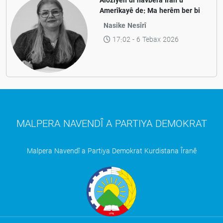
Aloziyên di navbera Îran û
Amerîkayê de: Ma herêm ber bi
aramiyê ve diçe yan jî ber bi
Nasike Nesîrî
pevçûnek nû ve?
17:02 - 6 Tebax 2026
MALPERA NAVENDÎ A PARTIYA DEMOKRAT
Malpera Navendî a Partiya Demokrat Kurdistana Îranê