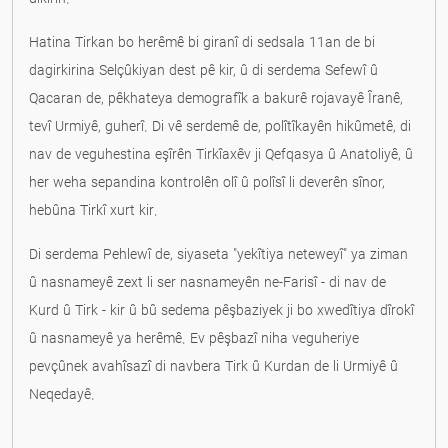
Hatina Tirkan bo herêmê bi giranî di sedsala 11an de bi
dagirkirina Selçûkiyan dest pê kir, û di serdema Sefewî û
Qacaran de, pêkhateya demografîk a bakurê rojavayê Îranê,
tevî Urmiyê, guherî. Di vê serdemê de, polîtîkayên hikûmetê, di
nav de veguhestina eşîrên Tirkîaxêv ji Qefqasya û Anatoliyê, û
her weha sepandina kontrolên olî û polîsî li deverên sînor,
hebûna Tirkî xurt kir.
Di serdema Pehlewî de, siyaseta "yekîtiya neteweyî" ya ziman
û nasnameyê zext li ser nasnameyên ne-Farisî - di nav de
Kurd û Tirk - kir û bû sedema pêşbaziyek ji bo xwedîtiya dîrokî
û nasnameyê ya herêmê. Ev pêşbazî niha veguheriye
pevçûnek avahîsazî di navbera Tirk û Kurdan de li Urmiyê û
Neqedayê.