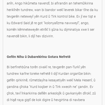
anîn, Ango hikûmeta navendî, bi afirandin an tehemûlkirina
herikînên tundrew, wan bi bandor wekî leverek bikar tîne da ku
tevgerên neteweyî yên Kurd û Tirk kontrol bike. Ev jî ew tişt e
ku Edward Said jê re got "kolonyalîzma navxweyî", ango,
komên kêmneteweyên etnîkî li şûna ku dijminatiya xwe li ser
navendê bikin, li dijî hev dizivirin.
Gefên Niha û Dubarekirina Gotara Nefretê
Bi berfirehbûna torên civakî re, tevgerên pan-Turkî yên
tundrew karîne toreke nefretê li dijî Kurdan organîze bikin:
gefên qirkirinê, rûmetdayîna kesayetiyên wekî Mela Hesenî, û
çandina çîroka "Kurd koçber in û Tirk xwecih ne" çandin. Ev
çîrok, tevî înkarkirina delîlên arkeolojîk û çavkaniyên dîrokî, zû
di hişê raya giştî de kok digire û hevgirtina di navbera