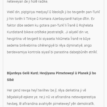
neteweyan de ji holê radike.
Wekî din, piştgiriya medyayî û îdeolojîk ji bo tevgerên pan-Turkî
ji hin torên li Tirkiye û Komara Azerbaycanê hatiye dîtin. Ev
faktor dibe sedem ku gotara pan-Turkî li Îranê û Rojhelata
Kurdistanê bikeve orbîteke jeostratejîk. Ji aliyekî din ve,
hevgirtina vê tevgerê bi siyaseta hikûmeta Îranê re bûye
sedema birêvebirina cihêrengiyê bi rêya dijminatiyê, ango
berdewamiya kontrola siyasî bi parastina dabeşbûnên etnîkî.
Bijardeya Gelê Kurd: Hevjiyana Pirneteweyî û Planek ji bo
Sibê
Her çend rewşa heyî tevlihev be jî, rêya derketina ji vê
bêçalakiyê eşkere ye: ne ji nû ve afirandina neteweperestiya
hevbeş, lê afirandina avahiyên pirneteweyî yên demokratîk.