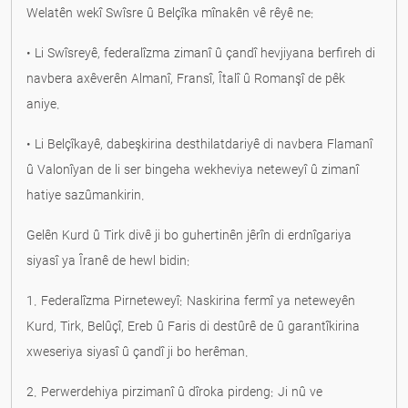
Welatên wekî Swîsre û Belçîka mînakên vê rêyê ne:
• Li Swîsreyê, federalîzma zimanî û çandî hevjiyana berfireh di
navbera axêverên Almanî, Fransî, Îtalî û Romanşî de pêk
aniye.
• Li Belçîkayê, dabeşkirina desthilatdariyê di navbera Flamanî
û Valonîyan de li ser bingeha wekheviya neteweyî û zimanî
hatiye sazûmankirin.
Gelên Kurd û Tirk divê ji bo guhertinên jêrîn di erdnîgariya
siyasî ya Îranê de hewl bidin:
1. Federalîzma Pirneteweyî: Naskirina fermî ya neteweyên
Kurd, Tirk, Belûçî, Ereb û Faris di destûrê de û garantîkirina
xweseriya siyasî û çandî ji bo herêman.
2. Perwerdehiya pirzimanî û dîroka pirdeng: Ji nû ve