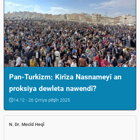
Pan-Turkîzm: Kirîza Nasnameyî an
proksiya dewleta nawendî?
14:12 - 26 Çirriya pêşîn 2025
N. Dr. Mecîd Heqî