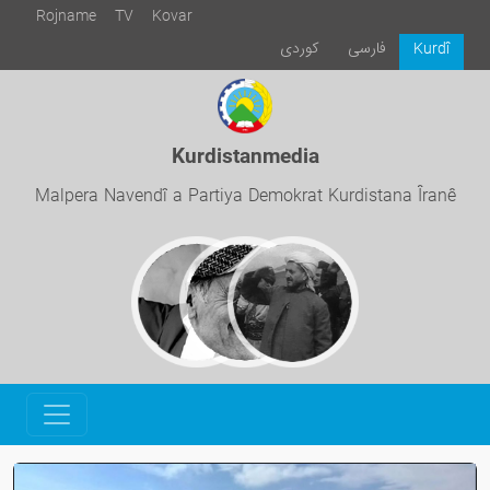
Rojname
TV
Kovar
فارسی
كوردی
Kurdî
Kurdistanmedia
Malpera Navendî a Partiya Demokrat Kurdistana Îranê