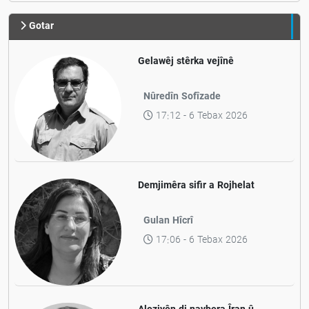
Gotar
Gelawêj stêrka vejînê
Nûredîn Sofîzade
17:12 - 6 Tebax 2026
Demjimêra sifir a Rojhelat
Gulan Hîcrî
17:06 - 6 Tebax 2026