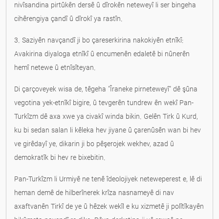
nivîsandina pirtûkên dersê û dîrokên neteweyî li ser bingeha
cihêrengiya çandî û dîrokî ya rastîn.
3. Saziyên navçandî ji bo çareserkirina nakokiyên etnîkî:
Avakirina diyaloga etnîkî û encumenên edaletê bi nûnerên
hemî netewe û etnîsîteyan.
Di çarçoveyek wisa de, têgeha "Îraneke pirneteweyî" dê şûna
vegotina yek-etnîkî bigire, û tevgerên tundrew ên wekî Pan-
Turkîzm dê axa xwe ya civakî winda bikin. Gelên Tirk û Kurd,
ku bi sedan salan li kêleka hev jiyane û çarenûsên wan bi hev
ve girêdayî ye, dikarin ji bo pêşerojek wekhev, azad û
demokratîk bi hev re bixebitin.
Pan-Turkîzm li Urmiyê ne tenê îdeolojiyek neteweperest e, lê di
heman demê de hilberînerek krîza nasnameyê di nav
axaftvanên Tirkî de ye û hêzek wekîl e ku xizmetê ji polîtîkayên