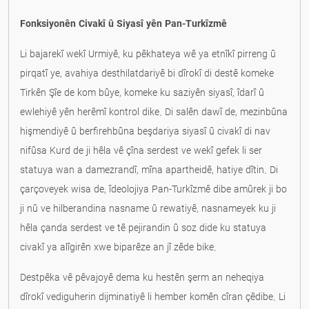
Fonksiyonên Civakî û Siyasî yên Pan-Turkîzmê
Li bajarekî wekî Urmiyê, ku pêkhateya wê ya etnîkî pirreng û
pirqatî ye, avahiya desthilatdariyê bi dîrokî di destê komeke
Tirkên Şîe de kom bûye, komeke ku saziyên siyasî, îdarî û
ewlehiyê yên herêmî kontrol dike. Di salên dawî de, mezinbûna
hişmendiyê û berfirehbûna beşdariya siyasî û civakî di nav
nifûsa Kurd de ji hêla vê çîna serdest ve wekî gefek li ser
statuya wan a damezrandî, mîna apartheidê, hatiye dîtin. Di
çarçoveyek wisa de, îdeolojiya Pan-Turkîzmê dibe amûrek ji bo
ji nû ve hilberandina nasname û rewatiyê, nasnameyek ku ji
hêla çanda serdest ve tê pejirandin û soz dide ku statuya
civakî ya alîgirên xwe biparêze an jî zêde bike.
Destpêka vê pêvajoyê dema ku hestên şerm an neheqiya
dîrokî vediguherin dijminatiyê li hember komên cîran çêdibe. Li