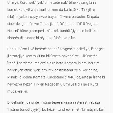
Urmiyê, Kurd wekî "yekî din ê xeternak" têne xuyang kirin,
komek ku divê were kontrol kirin da ku tiştê ku Tirk jê re
dibêjin "yekparçeyiya Azerbaycanê" were parastin. Di qada
sîber de, gotinên wekî "paqijkirin", "cîhada etnîkî" û "vegera
Hesenî" bûne gelemperî, mînakek tundûtûjiya sembolîk ku
sînorên dijminane bi rêya axaftinê ava dike.
Pan-Turkîzm li vê herêmê ne tenê tevgereke gelêrî ye, lê beşek
ji stratejiya kontrolkirina hikûmeta navendî ye. Hikûmetên
Îranê ji serdema Pehlewî bigire heta Komara Îslamî her tim
nakokiyên etnîkî wekî amûrek desthilatdariyê bi kar anîne.
Mînakî, di dema Komara Kurdistanê (1946) de, artêşa Îranê bi
hevrêziya hêzên Tirk ên Naqedeh û Urmiyê li dijî gelê Kurd
mudaxele kir.
Di dehsalên dawî de, li şûna tepeserkirina rasterast, rêbaza
"hiştina tundûtûjiyê" ji bo hêzên tundrew ên etnîkî hatiye bikar