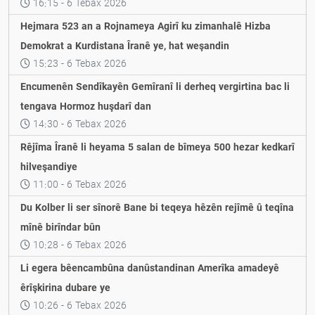
16:15 - 6 Tebax 2026
Hejmara 523 an a Rojnameya Agirî ku zimanhalê Hizba
Demokrat a Kurdistana Îranê ye, hat weşandin
15:23 - 6 Tebax 2026
Encumenên Sendîkayên Gemîranî li derheq vergirtina bac li
tengava Hormoz huşdarî dan
14:30 - 6 Tebax 2026
Rêjîma Îranê li heyama 5 salan de bîmeya 500 hezar kedkarî
hilveşandiye
11:00 - 6 Tebax 2026
Du Kolber li ser sînorê Bane bi teqeya hêzên rejîmê û teqîna
mînê birîndar bûn
10:28 - 6 Tebax 2026
Li egera bêencambûna danûstandinan Amerîka amadeyê
êrîşkirina dubare ye
10:26 - 6 Tebax 2026