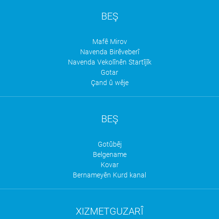
BEŞ
Mafê Mirov
Navenda Birêveberî
Navenda Vekolînên Startîjîk
Gotar
Çand û wêje
BEŞ
Gotûbêj
Belgename
Kovar
Bernameyên Kurd kanal
XIZMETGUZARÎ