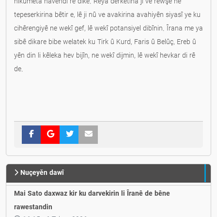
hikûmeta navendî re dike. Rêya derketina ji vê rewşê ne
tepeserkirina bêtir e, lê ji nû ve avakirina avahiyên siyasî ye ku
cihêrengiyê ne wekî gef, lê wekî potansiyel dibînin. Îrana me ya
sibê dikare bibe welatek ku Tirk û Kurd, Faris û Belûç, Ereb û
yên din li kêleka hev bijîn, ne wekî dijmin, lê wekî hevkar di rê
de.
Nuçeyěn dawî
Mai Sato daxwaz kir ku darvekirin li Îranê de bêne
rawestandin