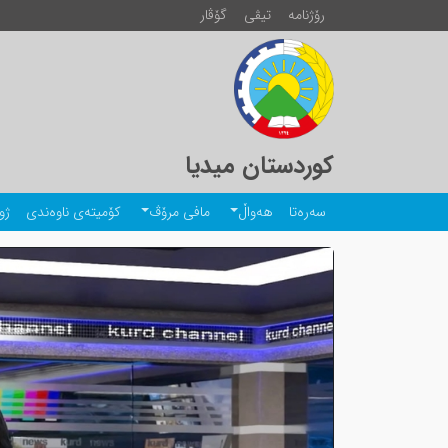
رۆژنامە
تیڤی
گۆڤار
کوردستان میدیا
سەرەتا
هەواڵ
مافی مرۆڤ
کۆمیتەی ناوەندی
ژو