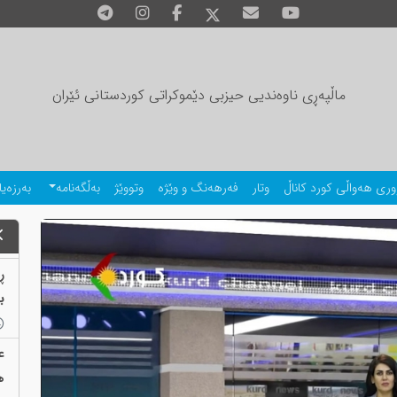
ماڵپەڕی ناوەندیی حیزبی دێموکراتی کوردستانی ئێران
وری هەواڵی کورد کاناڵ
وتار
فەرهەنگ و وێژە
وتووێژ
بەڵگەنامە
بەرزەیا
ڕ
بەب
ع
ه