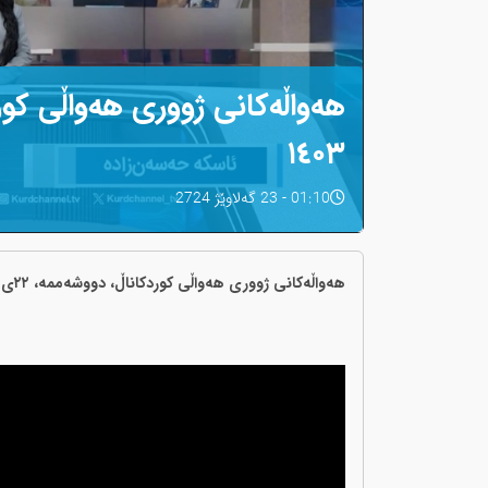
١٤٠٣
01:10 - 23 گەلاوێژ 2724
هەواڵەکانی ژووری هەواڵی کوردکاناڵ، دووشەممە، ‌٢٢ی گەلاوێژی ١٤٠٣