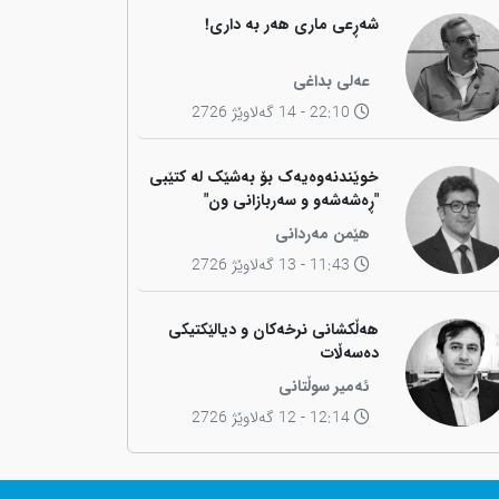
شەڕعی ماری هەر بە داری!
عەلی بداغی
22:10 - 14 گەلاوێژ 2726
خوێندنەوەیەک بۆ بەشێک لە کتێبی
"ڕەشەشەو و سەربازانی ون"
هێمن مەردانی
11:43 - 13 گەلاوێژ 2726
هەڵکشانی نرخەکان و دیالێکتیکی
دەسەڵات
ئەمیر سوڵتانی
12:14 - 12 گەلاوێژ 2726