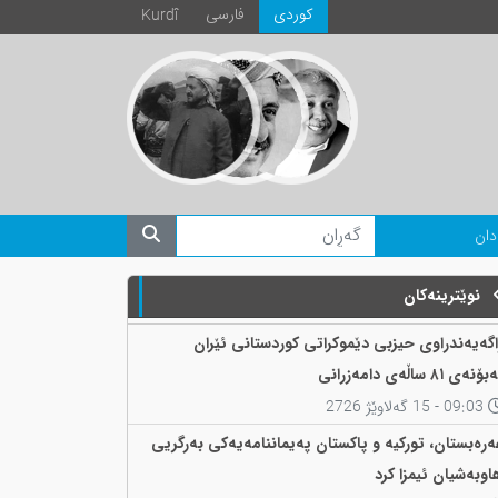
كوردی
فارسی
Kurdî
دان
نوێترینەکان
اگەیەندراوی حیزبی دێموکراتی کوردستانی ئێران
ۆنەی ٨١ ساڵەی دامەزرانی
09:03 - 15 گەلاوێژ 2726
ەرەبستان، تورکیە و پاکستان پەیماننامەیەکی بەرگریی
اوبەشیان ئیمزا کرد