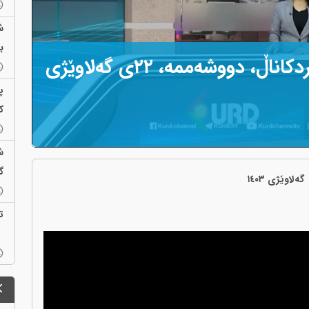
ش
ب
هەواڵەکانی ژووری هەواڵی کوردکاناڵ، دووشەممە، ‌٢٢ی گەلاوێژی
پ
ک
ش
گ
ت