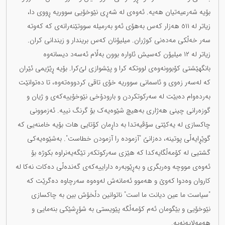
بۆیە شەرعیەتیان هەیە. ئەوەی لە شەڕی نێوخۆیی سووریە ڕووی دا،
زیاتر لە ٥١١ هەزار کەس بەهۆی ئەو بەرمیلە سووتێنەرانەی کە کەوتە
سەر خەڵکی مەدەنی کوژران. میلیۆنان کەس بریندار و زیندانی کران.
زیاتر لە ١٢ میلیۆن کەسیش ئاوارە بوون بەڵام ئەسەد دیسانەوە
بانگهێشتی کۆبوونەوەی لووتکە کرا و پێشوازی لێ‌کرا. بۆیە ڕێژیمی ئێران
کە لەسەر زەوی و ئاسمانی سووریە خۆی تاقی کردووەتەوە، تا دەتوانێت
بەردەوام دەبێت لە سەرکوتکردن و بارودۆخی نێوخۆییەکەی و ژیان و
گوزەرانی چینی هەژاری بەهیچ شێوەیەک بۆ گرنگ نییە. ئەزموونی
چاکسازی لە یەکێتی سۆڤیەتدا بە داڕمان کۆتایی هات بۆیە خامنەیی کە
گوێڕایەڵی پوتینە، دەزانێ "آزمودە را آزمودن خطاست". بەشێوەیەکی
گشتیی لە کۆمەڵگایەکدا کە هێزی سەرکوتکەر تێگەیەنراوە بکوژە بۆ
ئەوەی مووچە وەربگری و بەڕێوبەرە داراییەکەی گەندەڵی دەکات نەکا لە
کاروان وەدوا کەوێ و هەموو ئەمانەش لەوەوە سەرچاوە دەگرێت کە
"سیاست ما عین دیانت ما است" ناتوانین دڵخۆش بین بە چاکسازی
نێوخۆیی و بێگومان ئەم کۆمەڵگە پێویستی بە شۆڕشێکی بنەمایی و
هەمەلایەنەیە.