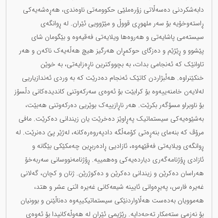
دابەشکردنی دەسەڵاتی زۆرەملێی حکوومەتی ناوەندی، هەڕەشەیەکی
ڕاستەوخۆیە بۆ سەر ملهوڕی قووڵ و مێژوویی ئێران. لە ڕوانگەی
سیستەمی پاشایەتی و هەروەها ویلایەتی فەقیەوە و بێگومان شای
پێشوو و ڕێژێم و دەزگای حوکمڕان هەرگیز هیچ هەڵەیەک ناکەن و هەر
تاوانێک کە ئەنجامی بدات، بە بچووکترین ناڕەزایەتی، بە خوێن
خنکێنراوە. هەڵبژاردن کاتێک ئەنجام دەدرێت کە بە وردی ئەندازیاریی
لەلایەن خامنەییەوە بۆ کرابێت بۆ ئەوەی سەرکەوتنی کاندیدەکانی دڵسۆز
بۆ ناوبراو مسۆگەر بکرێت. هەر ناڕازییەک بوێریی دەرکەوتنی هەبێت،
بەشێوەیەکی سیستماتیک پەڕاوێز دەخرێت یان زیندانی دەکرێت. مافی
مرۆڤ کە بنەمای بنەڕەتی کۆمەڵگە دادپەروەرەکانە، لەژێر پێ دەنرێت. لە
ڕوانگەی ویلایەتی فەقێهەوە، ئازادیی ڕادەربڕین چەمکێکی بێگانە و
ئازادی ڕۆژنامەگەری دیاردەیەکی وەهمییە. ڕۆژنامەنووسانی سەربەخۆ
هەراسان دەکرێن و زیندانی دەکرێن و دەکوژرێن. ژنان و کچان، گەلانی
غەیرە فارس، پەیڕەوانی ئایینە شیعەکانی غەیرە اثنی عشر و هتد،
هەموویان بەدەست هەڵاواردنێکی سیستماتیکییەوە دەناڵێنن و بوونیان
بۆ نەزمی ستەمکار تەحەدایە. ڕێژیمی ئێران لە هەوڵەکانیدا بۆ ئەوەی