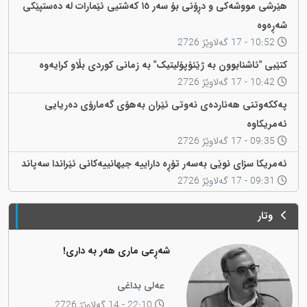
هێرشی مووشەکی و دڕۆنی بۆ سەر ١٥ کەشتیی ئێمارات لە دەستپێکی
شەڕەوە
10:52 - 17 گەلاوێژ 2726
کتێبی "ئاشنابوون بە ژێئۆپۆلیتیک" بە زمانی کوردی بڵاو کرایەوە
10:42 - 17 گەلاوێژ 2726
پەککەوتنی هەناردەی نەوتی ئێران بەهۆی گەمارۆی دەریایی
ئەمریکاوە
09:35 - 17 گەلاوێژ 2726
ئەمریکا سزای نوێی بەسەر تۆڕە داراییە جیهانییەکانی ئێراندا سەپاند
09:31 - 17 گەلاوێژ 2726
وتار
شەڕعی ماری هەر بە داری!
عەلی بداغی
22:10 - 14 گەلاوێژ 2726