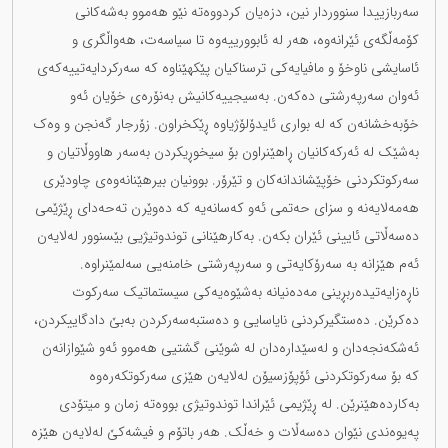
سەربازییدا سنووردار نین، دزەیان کردووەتە نێو هەموو بەشەکانی
کۆمەڵگەی ئێرانەوە، هەر لە ئابوورییەوە تا سیاسەت، هەواڵگری و
ئاسایشی ناوخۆ و مافیایەکی ترسناکیان پێکهێناوە کە سەرکردایەتییەکەی
ئەوان سەرپەرشتی دەکەن. بەسیجییەکانیش بەنۆرەی خۆیان ئەو
خۆبەخشانەن کە لە بواری ئایدۆلۆژیاوە ڕێکخراون. زۆرجار گەنجن و وەک
بەشێک لە ئەرکەکانیان ڕاهێنراون بۆ سیخوڕیکردن بەسەر هاووڵاتیان و
سەرکوتکردنی خۆپێشاندانەکان و تێرۆر. بوونیان بیرهێنانەوەی چاودێری
هەمەلایەنە و سزای حەتمی ئەو کەسانەیە کە دەوێرن تەحەدای ڕێژێمی
دەسەڵاتی ئایینی ئێران بکەن. بەکارهێنانی توندوتیژیی بێسنوور لەلایەن
ئەم هێزانە بە سەرۆکایەتی و سەرپەرشتی خامنەیی سەلمێنراوە.
ناڕەزایەتیدەربڕینی مەدەنیانە بەشێوەیەکی سیستماتیک سەرکوت
دەکرێن. دەستگیرکردنی نایاسایی و دەستبەسەرکردن بەبێ دادگاییکردن،
ئەشکەنجەدان و لەسێدارەدان لە شوێنی گشتیی هەموو ئەو شێوازانەن
کە بۆ سەرکوتکردنی ئۆپۆزسیۆن لەلایەن هێزی سەرکوتکەرەوە
بەکاردەهێنرێن. لە ڕێژیمی ئێراندا توندوتیژی بووەتە زمان و میتۆدی
پەیوەندی نێوان دەسەڵات و خەڵک. هەر باتۆم و فیشەکێ لەلایەن هێزە