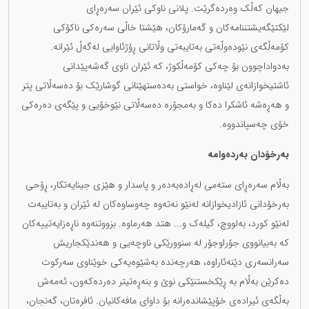
جیهان کەڵک وەردەگرێت. پلانی ناوکی ئێران سەرەڕای
لێکتێگەیشتننامەکان و گەمارۆکان، هێشتا خاڵی سەرەکی ناکۆکی
کۆمەڵگەی نێودەوڵەتی بەتایبەتی وڵاتانی ڕۆژئاوایی لەگەڵ ئێرانە.
بەدواداچوون بۆ چەکی کۆمەڵکوژ، کە ئێران ناوی گەشەپێدانی
ئاشتیخوازانەی لێناوە، خواستی بەدەستهێنانی گوشارێک بۆ دەسەڵاتی پتر
و هەڕەشە ئاشکرا دەکا و بەمجۆرە دەسەڵاتی نێوخۆیی و پێگەی دەرەکی
خۆی چەسپاندووە.
بەرخۆدان بەردەوامە
بەڵام سەرەڕای ستەمی لەڕادەبەدەر و پاسدار و هێزی جینایەتکار، ڕۆحی
بەرخۆدانی ئازادیخوازانە لەنێو نەتەوە چەوساوەکان لە ئێران و بەتایبەت
لەنێو کورد، بەلووچ، گیلەک و... هتد هەرماوە. بزووتنەوە ناڕەزایەتییەکان
کە بەبیانووی جۆراوجۆر لە سنوورێکی ناوچەیی و هەندێکجاریش
سەرانسەری دێنەئاراوە، هەرچەندە بەشێوەیەکی خوێناوی سەرکوت
دەکرێن بەڵام بە ڕێکخستنێکی نوێ و بنەڕەتیتر دەردەکەون، ئەمەش
بەڵگەی ئیرادەی خۆپێشاندەرانە بۆ داوای مافەکانیان. ئافرەتان، گەنجان،