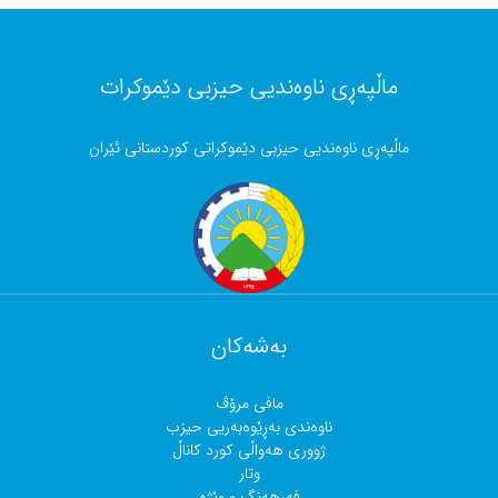
ماڵپەڕی ناوەندیی حیزبی دێموکرات
ماڵپەڕی ناوەندیی حیزبی دێموکراتی کوردستانی ئێران
بەشەکان
مافی مرۆڤ
ناوەندی بەڕێوەبەریی حیزب
ژووری هەواڵی کورد کاناڵ
وتار
فەرهەنگ و وێژە