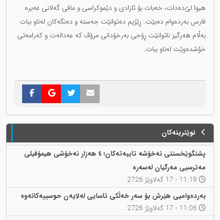
هیوا لێ‌دەدات، خەبات بۆ ئازادی و دێموکراسی و مافی گەلانی غەیرە
فارس بەردەوام دەبێت. ڕێژیم دەتوانێت جەستە و دەنگەکان لەناو ببات
بەڵام هەرگیز ناتوانێت ڕۆحی بەرخۆدانی مرۆڤ کە عەدالەت و کەرامەتی
خۆشدەوێت لەناو ببات.
نوێترینەکان
پشتگوێخستنی نەخۆشە تایبەتەکان؛ ٤ هەزار نەخۆشی هیمۆفیلی
مەترسیی مەرگیان لەسەرە
11:19 - 17 گەلاوێژ 2726
بەردەوامیی هێرش بۆ سەر خەڵکی ئاسایی لەلایەن حوسییەکانەوە
11:06 - 17 گەلاوێژ 2726