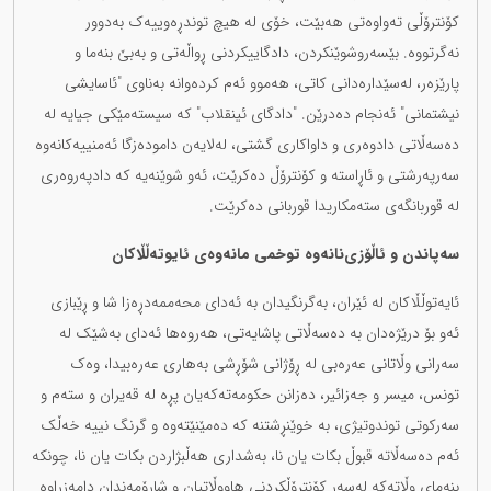
کۆنترۆڵی تەواوەتی هەبێت، خۆی لە هیچ توندڕەوییەک بەدوور
نەگرتووە. بێسەروشوێنکردن، دادگاییکردنی ڕواڵەتی و بەبێ بنەما و
پارێزەر، لەسێدارەدانی کاتی، هەموو ئەم کردەوانە بەناوی "ئاسایشی
نیشتمانی" ئەنجام دەدرێن. "دادگای ئینقلاب" کە سیستەمێکی جیایە لە
دەسەڵاتی دادوەری و داواکاری گشتی، لەلایەن دامودەزگا ئەمنییەکانەوە
سەرپەرشتی و ئاڕاستە و کۆنترۆڵ دەکرێت، ئەو شوێنەیە کە دادپەروەری
لە قوربانگەی ستەمکاریدا قوربانی دەکرێت.
سەپاندن و ئاڵۆزی‌نانەوە توخمی مانەوەی ئایوتەڵڵاکان
ئایەتوڵڵاکان لە ئێران، بەگرنگیدان بە ئەدای محەممەدڕەزا شا و ڕێبازی
ئەو بۆ درێژەدان بە دەسەڵاتی پاشایەتی، هەروەها ئەدای بەشێک لە
سەرانی وڵاتانی عەرەبی لە ڕۆژانی شۆڕشی بەهاری عەرەبیدا، وەک
تونس، میسر و جەزائیر، دەزانن حکومەتەکەیان پڕە لە قەیران و ستەم و
سەرکوتی توندوتیژی، بە خوێنڕشتنە کە دەمێنێتەوە و گرنگ نییە خەڵک
ئەم دەسەڵاتە قبوڵ بکات یان نا، بەشداری هەڵبژاردن بکات یان نا، چونکە
بنەمای وڵاتەکە لەسەر کۆنتڕۆڵکردنی هاووڵاتیان و شارۆمەندان دامەزراوە