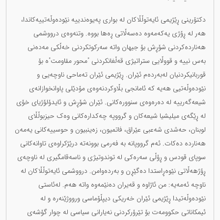
دکتۆرینی ڕێژیمی ئایەتوڵڵاکان لە بواری پەیوەندییە نێودەوڵەتییەکاندا،
هەر لە ڕۆژی یەکەمەوە دەسەڵاتی ڕەها بووە. وتنەوەی درووشمی
هەناردەکردنی شۆڕش بۆ جیهان واتە سەرکوتکردنی خەڵکی مەدەنی
بەس نییە و قووڵایی ستراتیژی قەڵغانکردنی "محور مقاومت"ە بۆ
قوربانیکردنیان لەبەردەم ئێران. ڕێژیمی ئێران تەماحی ناوچەیی و
نێودەوڵەتیی هەیە کە ئامانجی بڵاوکردنەوەی مۆدێلی پاوانخوازانەی
شیعەگەرییە لە دەرەوەی سنوورەکانی. ئێران شۆڕش و ئایدۆلۆژیای خۆی
لە ڕێگەی میلیشیا شیعەکان و گرووپە چەکدارەکانی وەک حیزبوڵڵای
لوبنان، حەشدی شەعبی عێراق، فاتمیون، زەینبیون و حوسییەکانی یەمەن
هەناردە دەکات. ئەم گرووپانە بە فەرمی بوونەتە درێژکراوەی تاوانەکانی
سوپای قودس و ڕۆڵی سەرەکی لە توندوتیژی و ناسەقامگیری لە ناوچەی
ڕۆژهەڵاتی نێوەڕاستدا دەگێڕن و بەردەوامن. درووشمی ئایەتوڵڵاکان لە
ناوچە ئەمەیە: من ئاژاوە و قەیران دەنێمەوە واتە هەم. لەئاستی
نێودەوڵەتیدا ڕێژیمی ئێران خەریکی دیپڵۆماسی ورووژێنەرە و لە
ئیمکاناتی حکوومەت بۆ تێرۆرکردنی نەیارانی سیاسی لە چوار گۆشەی