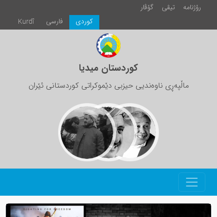
رۆژنامە
تیڤی
گۆڤار
كوردی
فارسی
Kurdî
کوردستان میدیا
ماڵپەڕی ناوەندیی حیزبی دێموکراتی کوردستانی ئێران