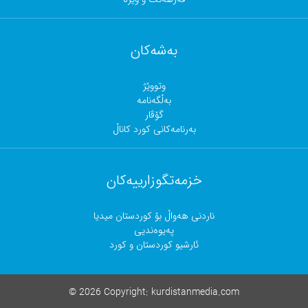
بەشەکان
وتووێژ
بەڵگەنامە
گۆڤار
بەرنامەکانی کورد کاناڵ
خزمەتگوزارییەکان
ناردنی هەواڵ بۆ کوردستان میدیا
پەیوەندیی
ئارشیو کوردستان و کورد
©
2026 Copyright:
kurdistanmedia.com