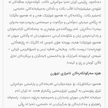
دەداتەوە. ڕێژیمی ئێران تەنیا حوکمڕانی ناکات. ئاواتەخوازە عەقڵەکان لە
شێوەی میلیشیایەکدا قاڵب بکات و دڵەکان بەجینایەتەکانی خامنەیی
تەسلیم بکات. ڕیکلامەکان لە هەموو شوێنێک هەن و لە هەموو ماڵێکدا
لە ڕێگەی میدیای دەوڵەتی و مزگەوت و سیستەمی پەروەردەوە بەدوای
بینەردا دەگەڕێن. ئەم پڕوپاگەندەی بێباوەڕی بە چەمکەکانی ئازادیخوازان
و یادکردنەوەی ژیان و شکۆمەندکردنی دەستێوەردان لە وڵاتانی جیهان لە
هەموو شوێنێکدا هەیە، بووەتە هۆی ئەوەی کە ئاگرێک لە ڕۆژهەڵاتی
نێوەڕاستدا دروست بکات. ویلایەتی فەقیە ترس و ناسیۆنالیزمی ئێرانی –
شیعەی کردووەتە ئامرازێک بۆ یەکخستنی لایەنگران و بریکارەکان لەژێر
ئاڵای گومان و ڕق و کینەدا.
هێزە سەرکوتکەرەکان ئامرازی تێرۆرن
هەموو دیکتاتۆرێک بۆ جێبەجێکردنی فەرمانەکان و پاراستنی حوکمڕانی
تێرۆر پێویستی بە گرووپی تێرۆریستیی ڕێکخراو هەیە. لە ئێران ئەم
جینایەتە لەلایەن سوپای پاسداران و بەسیجەوە بەڕێوە دەچێت. پاسەوانە
ڕاهێنراو و چەکدارەکان بۆ بەرگریکردن لە خامنەیی، تەنیا لە ڕۆڵی