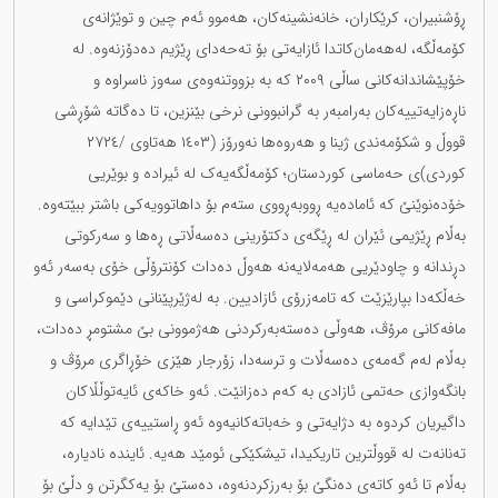
ڕۆشنبیران، کرێکاران، خانەنشینەکان، هەموو ئەم چین و توێژانەی
کۆمەڵگە، لەهەمان‌کاتدا ئازایەتی بۆ تەحەدای ڕێژیم دەدۆزنەوە. لە
خۆپێشاندانەکانی ساڵی ٢٠٠٩ کە بە بزووتنەوەی سەوز ناسراوە و
ناڕەزایەتییەکان بەرامبەر بە گرانبوونی نرخی بێنزین، تا دەگاتە شۆڕشی
قووڵ و شکۆمەندی ژینا و هەروەها نەورۆز (١٤٠٣ هەتاوی /٢٧٢٤
کوردی)ی حەماسی کوردستان؛ کۆمەڵگەیەک لە ئیرادە و بوێریی
خۆدەنوێنێ کە ئامادەیە ڕووبەڕووی ستەم بۆ داهاتوویەکی باشتر ببێتەوە.
بەڵام ڕێژیمی ئێران لە ڕێگەی دکتۆرینی دەسەڵاتی ڕەها و سەرکوتی
دڕندانە و چاودێریی هەمەلایەنە هەوڵ دەدات کۆنترۆڵی خۆی بەسەر ئەو
خەڵکەدا بپارێزێت کە تامەزرۆی ئازادیین. بە لەژێرپێنانی دێموکراسی و
مافەکانی مرۆڤ، هەوڵی دەستەبەرکردنی هەژموونی بێ مشتومڕ دەدات،
بەڵام لەم گەمەی دەسەڵات و ترسەدا، زۆرجار هێزی خۆڕاگری مرۆڤ و
بانگەوازی حەتمی ئازادی بە کەم دەزانێت. ئەو خاکەی ئایەتوڵڵاکان
داگیریان کردوە بە دژایەتی و خەباتەکانیەوە ئەو ڕاستییەی تێدایە کە
تەنانەت لە قووڵترین تاریکیدا، تیشکێکی ئومێد هەیە. ئایندە نادیارە،
بەڵام تا ئەو کاتەی دەنگێ بۆ بەرزکردنەوە، دەستێ بۆ یەکگرتن و دڵێ بۆ