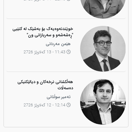
خوێندنەوەیەک بۆ بەشێک لە کتێبی
"ڕەشەشەو و سەربازانی ون"
هێمن مەردانی
11:43 - 13 گەلاوێژ 2726
هەڵکشانی نرخەکان و دیالێکتیکی
دەسەڵات
ئەمیر سوڵتانی
12:14 - 12 گەلاوێژ 2726