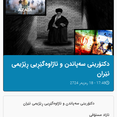
دکتۆرینی سەپاندن و ئاژاوەگێڕیی ڕێژیمی
ئێران
17:48 - 18 رەزبەر 2724
دکتۆرینی سەپاندن و ئاژاوەگێڕیی ڕێژیمی ئێران
ئازاد مستۆفی