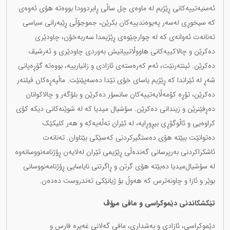
ئەمنیەتییەکانی ڕێژیم لە ماوەی چل ساڵی ڕابردوودا بووەتە هۆی ئەوەی
کە سیخوڕی لەسەر پەیوەندییەکان بکرێن، جموجۆڵی ڕێبەرانی سیاسی
تەنانەت ئەوانەی کە لە چوارچێوەی ڕێژیمدا سەربەخۆن، چاودێری
دەکرێن و چالاکییەکانی هاووڵاتییانیش بەوردی چاودێری و ئەرشیڤ
دەکرێن. ئینتەرنێت، ئەم کەرەستەی ئازادی و زانیارییە، بووەتە گۆڕەپانی
شەڕ لە ئێراندا کە ڕێژیم یاسای خۆی تێدا دەسەپێنێت. ماڵپەڕەکان فیلتەر
دەکرێن، تۆڕە کۆمەڵایەتییەکان سانسۆر دەکرێن و بلۆگەر و چالاکوانان
دەڕفێنرێن و زیندانی دەکرێن. سۆشیال میدیا کە لە شوێنەکانی دیکە کۆی
کراوەیی و ئاڵوگۆڕی بیڕوڕایە، لە ئێران تەڵەیەکە و هەر کلیکێک
دەتوانێت ببێتە هۆی دەستگیرکردنی کەسێکی بێتاوان. تەنانەت
ئاشکراکردنی بەرپرسانی گەندەڵی ڕێژیمی ئێران لەلایەن ڕۆژنامەنووسانەوە
لە سۆشیال‌میدیا دەبێتە هۆی گرتن و ڕاگرتنی نایاسایی ڕۆژنامەنووسانی
بوێر و ئازا و چاونەترس کە هەوڵ بۆ ژیانێکی تەندروست دەدەن.
تێکشکاندنی دێموکراسی و مافی مرۆڤ
دێموکراسی، ئازادی و بەشداری، مافی گەلانی غەیرە فارس و