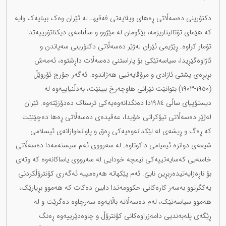
دکتۆرینی دەسەڵاتی ڕەهای ویلایەتی فەقیهـ لە ئێران وەک بینایەک وایە
کە هێمای تۆتالیتاریزمە، بێگومان لە مێژوو و ساڵنامەی دیکتاتۆرییەتدا
تۆمار کراوە. ڕێژیمی ئێران لەژێر دەسەڵاتی دکتۆرینی سەپاندن و
ئاژاوەگێڕیدا، سیاسەتێکی بۆ پاراستنی دەسەڵات داڕشتوە، ئەمەش
بڕبڕەی پشتی ئازادی و مرۆڤایەتیی هەژاندوە. ئەگەر جۆرج ئۆروێڵ
(١٩٥٠-١٩٠٣) بتوانێت ئێرانی هاوچەرخ ببینێت، بەدڵنیاییەوە لە
دیستۆپیای ساڵی ١٩٨٤دا دەنگدانەوەیەکی ترسناک دەدۆزێتەوە. ئێران
لەژێر دەسەڵاتی تیۆکراتی خۆیدا، عەقیدەی دەسەڵاتی ڕەها دەچێنێت
کە ڕەگ و ڕیشەی لە لێکدانەوەیەکی ڕەق و پاوانخوازانەی ئیسلامی
شیعەی دوانزە ئیمیامی داکوتاوە. لە سەرووی ئەم سیستەمەدا دەسەڵاتی
خامنەیی کەسایەتییەکی نیمچە خودایی لە سەرووی یاساکانەوە کە وتەی
بۆ ناڕەزایەتیدەربڕین نابێ. ئەم پێکهاتە هەرەمییە ئەگەری کۆنترۆڵکردنی
یەکگرتوو بەسەر کارەکانی حکوومەتدا دابین دەکات کە هەموو بڕیارێک،
هەموو سیاسەتێک، لەم دەسەڵاتە باڵایەوە سەرچاوە دەگرێت و لە
ڕێگەی پلەبەندیی دامەزراوەکانی کۆنترۆڵ و چاوەدێرییەوە ڕەنگ