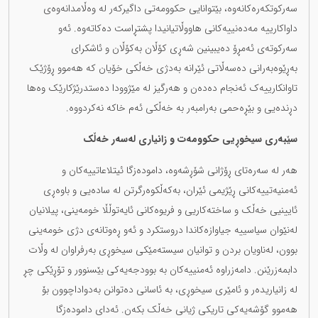
سەرکوتکەرەکانەوە، بێتوانایی حکوومەتی داگیرکەر لە وەڵامدانەوەی
داواکارییە مەدەنییەکانی هاووڵاتیانیدا پشتڕاست دەکاتەوە. ئەو
سەرکوتەی ئەمڕۆ دەیبینین شەڕی کۆڵان بەکۆڵان و ئاشکرای
بەڕێوەبەرانی دەسەڵاتی ئێرانە بەدژی خەڵکی خۆیان کە هەموو ڕۆژێک
تاوانکارییەک ئەنجام دەدەن و هەرگیز لە مێژوودا دەستدرێژکارێک وەها
دڕندەیی و بێڕەحمی بەرامبەر بە خەڵکی ئەم خاکە نەکردووە.
سێبەری سیخوڕیی حکوومەت و زانیاری لەسەر خەڵک
هەر لە سەرەتای ڕۆژانی شۆڕشەوە، دامودەزگا ئیتلاعاتییەکان و
ئەمنیەتییەکانی ڕێژیمی ئێران، بەکەڵکوەرگرتن لە سادەیی و باوەڕی
ئایینیی خەڵک و ساختەکاریی و فریوەکانی ئایەتوڵڵا خومەینی، پیلانیان
لەنێوان سیاسییە جیاوازەکاندا دروستکرد و ئەو ڕەوتانەی دژی خومەینی
بوون، لەناویان بردن و توانیان سیستەمێکی سیخوڕی بەرفراوان لە وڵات
دابمەزرێنن. دامەزراوە ئەمنییەکان بە بوودجەیەکی بێسنوور و تۆڕێکی چڕ
لە زانیاریدەر و ئامێری سیخوڕی، بە ئاسانی دەتوانن بەدواداچوون بۆ
هەموو گۆشەیەکی تاریکی ژیانی خەڵک بکەن. ئەدای دامودەزگا