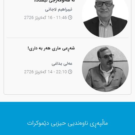
لە هەلومەرجی ئێستادا!
ئیبراهیم لاجانی
11:46 - 16 گەلاوێژ 2726
شەڕعی ماری هەر بە داری!
عەلی بداغی
22:10 - 14 گەلاوێژ 2726
ماڵپەڕی ناوەندیی حیزبی دێموکرات