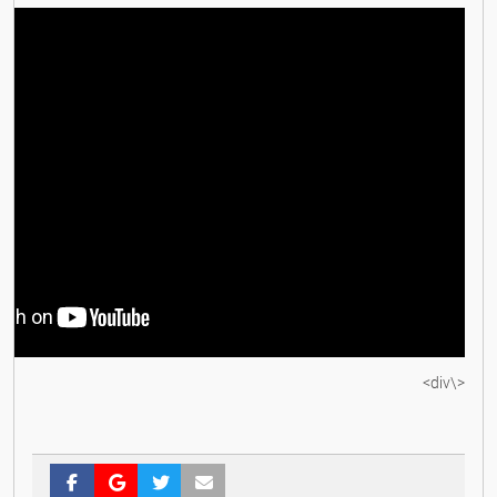
<\div>