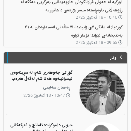
تورکیە لە هەوڵی فراوانکردنی هاوپەیمانیی بەرگریی مەککە لە
ڕۆژهەڵاتی ناوەڕاستە؛ میسر بژاردەی داهاتوویە
10:46 - 18 گەلاوێژ 2726
کوردپا: لە مانگی ٧ی زایینیدا، ٧١ حاڵەتی لەسێدارەدان لە ٢٦
بەندیخانەی ئێراندا تۆمار کراوە
09:55 - 18 گەلاوێژ 2726
وتار
گۆڕانی جەوهەری شەڕ؛ لە سڕینەوەی
ئیسرائیلەوە هەتا شەڕ لەگەڵ عەرەب
ڕەحمان سەلیمی
10:47 - 18 گەلاوێژ 2726
حیزبی دێموکرات؛ ئامانج و ئەرکەکانی