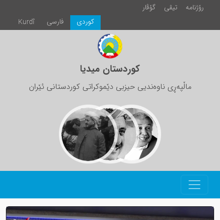
رۆژنامە
تیڤی
گۆڤار
كوردی
فارسی
Kurdî
کوردستان میدیا
ماڵپەڕی ناوەندیی حیزبی دێموکراتی کوردستانی ئێران