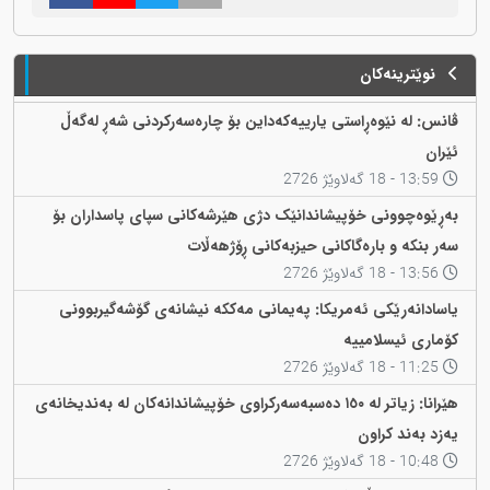
نوێترینەکان
ڤانس: لە نێوەڕاستی یارییەکەداین بۆ چارەسەرکردنی شەڕ لەگەڵ
ئێران
13:59 - 18 گەلاوێژ 2726
بەڕێوەچوونی خۆپیشاندانێک دژی هێرشەکانی سپای پاسداران بۆ
سەر بنکە و بارەگاکانی حیزبەکانی ڕۆژهەڵات
13:56 - 18 گەلاوێژ 2726
یاسادانەرێکی ئەمریکا: پەیمانی مەککە نیشانەی گۆشەگیربوونی
کۆماری ئیسلامییە
11:25 - 18 گەلاوێژ 2726
هێرانا: زیاتر لە ١٥٠ دەسبەسەرکراوی خۆپیشاندانەکان لە بەندیخانەی
یەزد بەند کراون
10:48 - 18 گەلاوێژ 2726