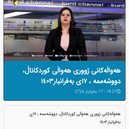
هەواڵەکانی ژووری هەواڵی کوردکاناڵ،
دووشەممە ، ‌١٧ی بەفرانبار١٤٠٣
18:21 - 17 بەفرانبار 2724
هەواڵەکانی ژووری هەواڵی کوردکاناڵ، دووشەممە ، ‌١٧ی
بەفرانبار١٤٠٣