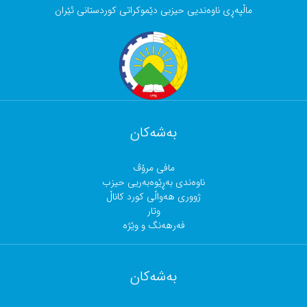
ماڵپەڕی ناوەندیی حیزبی دێموکراتی کوردستانی ئێران
بەشەکان
مافی مرۆڤ
ناوەندی بەڕێوەبەریی حیزب
ژووری هەواڵی کورد کاناڵ
وتار
فەرهەنگ و وێژە
بەشەکان