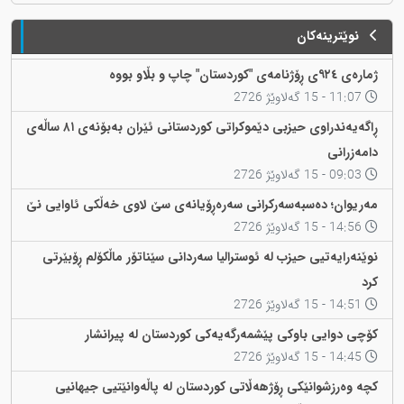
نوێترینەکان
ژمارەی ٩٢٤ی ڕۆژنامەی "کوردستان" چاپ و بڵاو بووە
11:07 - 15 گەلاوێژ 2726
ڕاگەیەندراوی حیزبی دێموکراتی کوردستانی ئێران بەبۆنەی ٨١ ساڵەی
دامەزرانی
09:03 - 15 گەلاوێژ 2726
مەریوان؛ دەسبەسەرکرانی سەرەڕۆیانەی سێ لاوی خەڵکی ئاوایی نێ
14:56 - 15 گەلاوێژ 2726
نوێنەرایەتیی حیزب لە ئوسترالیا سەردانی سێناتۆر ماڵکۆلم ڕۆبێرتی
کرد
14:51 - 15 گەلاوێژ 2726
کۆچی دوایی باوکی پێشمەرگەیەکی کوردستان لە پیرانشار
14:45 - 15 گەلاوێژ 2726
کچە وەرزشوانێکی ڕۆژهەڵاتی کوردستان لە پاڵەوانێتیی جیهانیی