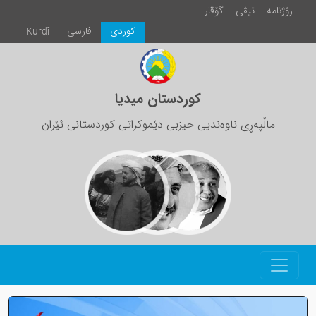
رۆژنامە
تیڤی
گۆڤار
كوردی
فارسی
Kurdî
کوردستان میدیا
ماڵپەڕی ناوەندیی حیزبی دێموکراتی کوردستانی ئێران