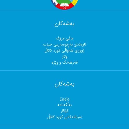
بەشەکان
مافی مرۆڤ
ناوەندی بەڕێوەبەریی حیزب
ژووری هەواڵی کورد کاناڵ
وتار
فەرهەنگ و وێژە
بەشەکان
وتووێژ
بەڵگەنامە
گۆڤار
بەرنامەکانی کورد کاناڵ