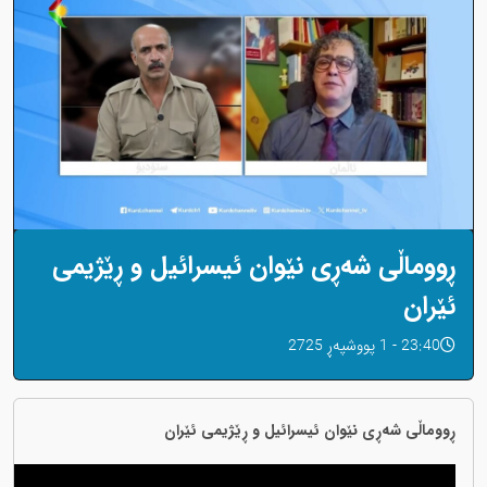
ڕووماڵی شەڕی نێوان ئیسرائیل و ڕێژیمی
ئێران
23:40 - 1 پووشپەڕ 2725
ڕووماڵی شەڕی نێوان ئیسرائیل و ڕێژیمی ئێران