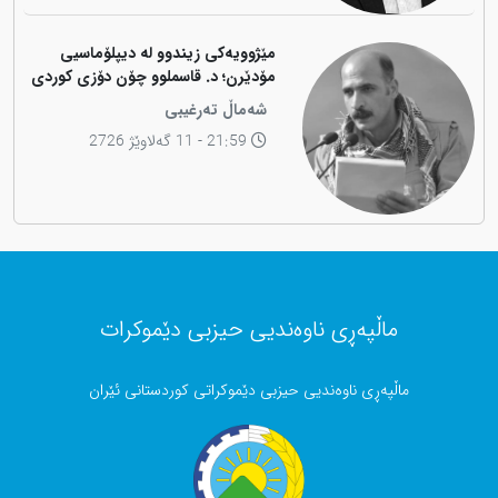
مێژوویەکی زیندوو لە دیپلۆماسیی
مۆدێرن؛ د. قاسملوو چۆن دۆزی کوردی
لە شاخەوە گواستەوە بۆ ناوەندە
شەماڵ تەرغیبی
بڕیاردەرەکانی جیهان؟
21:59 - 11 گەلاوێژ 2726
ماڵپەڕی ناوەندیی حیزبی دێموکرات
ماڵپەڕی ناوەندیی حیزبی دێموکراتی کوردستانی ئێران