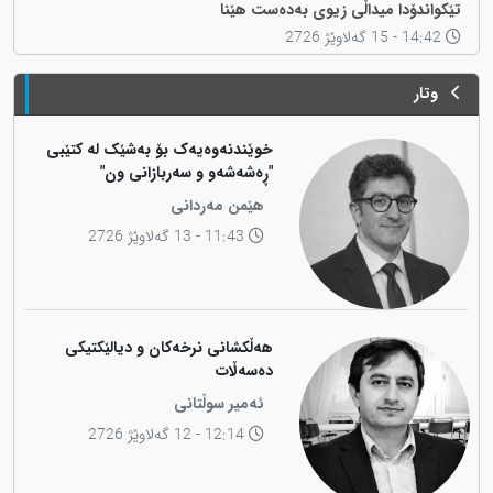
تێکواندۆدا میداڵی زیوی بەدەست هێنا
14:42 - 15 گەلاوێژ 2726
وتار
خوێندنەوەیەک بۆ بەشێک لە کتێبی
"ڕەشەشەو و سەربازانی ون"
هێمن مەردانی
11:43 - 13 گەلاوێژ 2726
هەڵکشانی نرخەکان و دیالێکتیکی
دەسەڵات
ئەمیر سوڵتانی
12:14 - 12 گەلاوێژ 2726