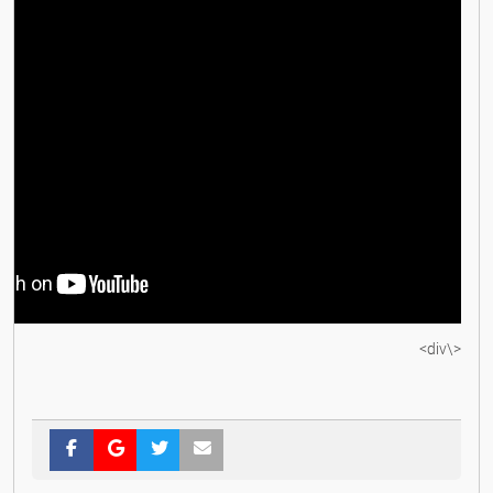
<\div>