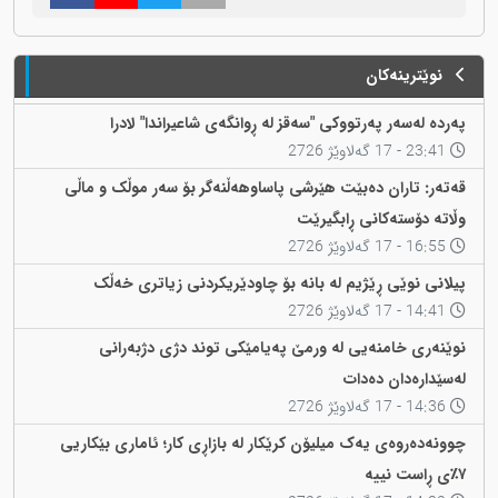
نوێترینەکان
پەردە لەسەر پەرتووکی "سەقز لە ڕوانگەی شاعیراندا" لادرا
23:41 - 17 گەلاوێژ 2726
قەتەر: تاران دەبێت هێرشی پاساوهەڵنەگر بۆ سەر موڵک و ماڵی
وڵاتە دۆستەکانی ڕابگیرێت
16:55 - 17 گەلاوێژ 2726
پیلانی نوێی ڕێژیم لە بانە بۆ چاودێریکردنی زیاتری خەڵک
14:41 - 17 گەلاوێژ 2726
نوێنەری خامنەیی لە ورمێ پەیامێکی توند دژی دژبەرانی
لەسێدارەدان دەدات
14:36 - 17 گەلاوێژ 2726
چوونەدەروەی یەک میلیۆن کرێکار لە بازاڕی کار؛ ئاماری بێکاریی
٧٪ی ڕاست نییە