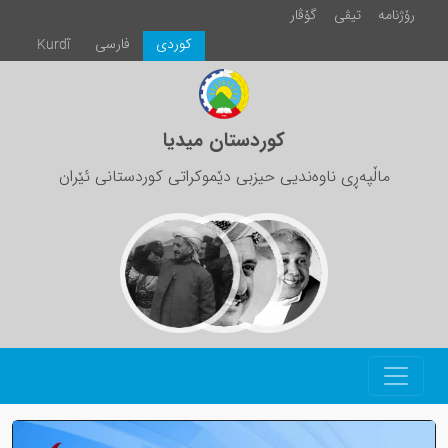
رۆژنامە
تیڤی
گۆڤار
كوردی
فارسی
Kurdî
کوردستان میدیا
ماڵپەڕی ناوەندیی حیزبی دێموکراتی کوردستانی ئێران