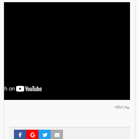
جا<\div>