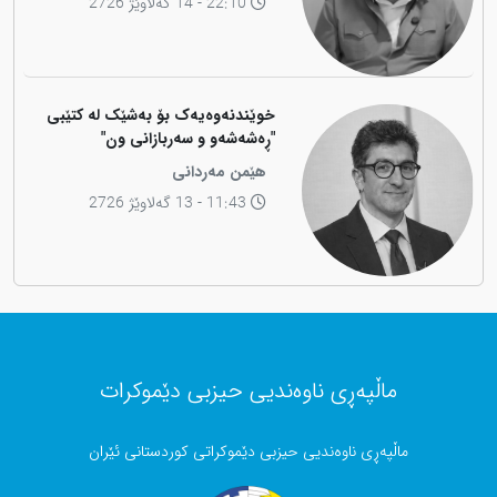
22:10 - 14 گەلاوێژ 2726
خوێندنەوەیەک بۆ بەشێک لە کتێبی
"ڕەشەشەو و سەربازانی ون"
هێمن مەردانی
11:43 - 13 گەلاوێژ 2726
ماڵپەڕی ناوەندیی حیزبی دێموکرات
ماڵپەڕی ناوەندیی حیزبی دێموکراتی کوردستانی ئێران