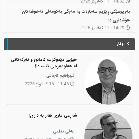
14:32 - 17 گەلاوێژ 2726
بەرپرسێکی ڕێژیم سەبارەت بە مەرگی بەکۆمەڵی نەخۆشەکان
هۆشداری دا
14:29 - 17 گەلاوێژ 2726
وتار
حیزبی دێموکرات؛ ئامانج و ئەرکەکانی
لە هەلومەرجی ئێستادا!
ئیبراهیم لاجانی
11:46 - 16 گەلاوێژ 2726
شەڕعی ماری هەر بە داری!
عەلی بداغی