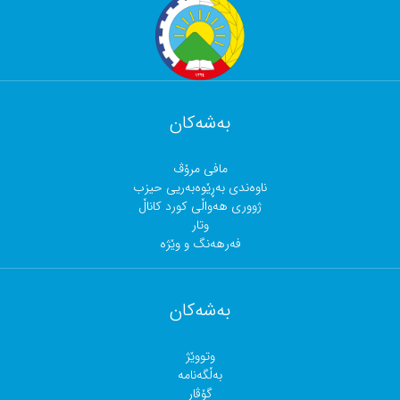
بەشەکان
مافی مرۆڤ
ناوەندی بەڕێوەبەریی حیزب
ژووری هەواڵی کورد کاناڵ
وتار
فەرهەنگ و وێژە
بەشەکان
وتووێژ
بەڵگەنامە
گۆڤار