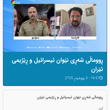
ڕووماڵی شەڕی نێوان ئیسرائیل و ڕێژیمی
ئێران
19:57 - 3 پووشپەڕ 2725
ڕووماڵی شەڕی نێوان ئیسرائیل و ڕێژیمی ئێران
این