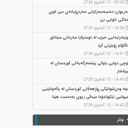
09:03 - 15 گەلاوێژ 2726
ەریوان؛ دەسبەسەرکرانی سەرەڕۆیانەی سێ لاوی
ەڵکی ئاوایی نێ
14:56 - 15 گەلاوێژ 2726
وێنەرایەتیی حیزب لە ئوسترالیا سەردانی سێناتۆر
اڵکۆلم ڕۆبێرتی کرد
14:51 - 15 گەلاوێژ 2726
ۆچی دوایی باوکی پێشمەرگەیەکی کوردستان لە
یرانشار
14:45 - 15 گەلاوێژ 2726
چە وەرزشوانێکی ڕۆژهەڵاتی کوردستان لە پاڵەوانێتیی
یهانیی تێکواندۆدا میداڵی زیوی بەدەست هێنا
14:42 - 15 گەلاوێژ 2726
وتار