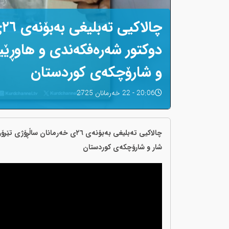
چ
دوکتور شەرەفکەندی و هاوڕێیا
و شارۆچکەی کوردستان
20:06 - 22 خەرمانان 2725
چالاکیی تەبلیغی بەبۆنەی ۲٦ی خەر
شار و شارۆچکەی کوردستان