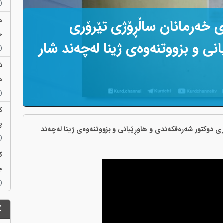
م
الاکیی تەبلیغی بەبۆنەی ۲٦ی خەرمانان ساڵڕۆژی تێرۆری
خ
نی و بزووتنەوەی ژینا لەچەند شار
ن
م
ک
پ
مانان ساڵڕۆژی تێرۆری دوکتور شەرەفکەندی و هاوڕێیانی و بزووتنەوەی ژینا لەچەند
ک
ج