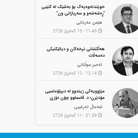
خوێندنەوەیەک بۆ بەشێک لە کتێبی
"ڕەشەشەو و سەربازانی ون"
هێمن مەردانی
11:43 - 13 گەلاوێژ 2726
هەڵکشانی نرخەکان و دیالێکتیکی
دەسەڵات
ئەمیر سوڵتانی
12:14 - 12 گەلاوێژ 2726
مێژوویەکی زیندوو لە دیپلۆماسیی
مۆدێرن؛ د. قاسملوو چۆن دۆزی
کوردی لە شاخەوە گواستەوە بۆ
شەماڵ تەرغیبی
ناوەندە بڕیاردەرەکانی جیهان؟
21:59 - 11 گەلاوێژ 2726