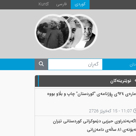
كوردی
فارسی
Kurdî
دان
نوێترینەکان
 ٩٢٤ی ڕۆژنامەی "کوردستان" چاپ و بڵاو بووە
11:07 - 15 گەلاوێژ 2726
اگەیەندراوی حیزبی دێموکراتی کوردستانی ئێران
ۆنەی ٨١ ساڵەی دامەزرانی