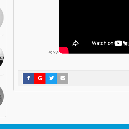
<\div>