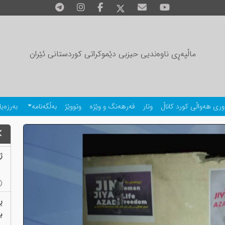
ماڵپەڕی ناوەندیی حیزبی دێموکراتی کوردستانی ئێران
وری هەواڵی کورد کاناڵ
وتار
فەرهەنگ و وێژە
وتووێژ
بەڵگەنامە
بەرزەیا
ژمارەی
ڕ
بەب