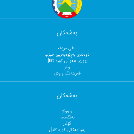
بەشەکان
مافی مرۆڤ
ناوەندی بەڕێوەبەریی حیزب
ژووری هەواڵی کورد کاناڵ
وتار
فەرهەنگ و وێژە
بەشەکان
وتووێژ
بەڵگەنامە
گۆڤار
بەرنامەکانی کورد کاناڵ