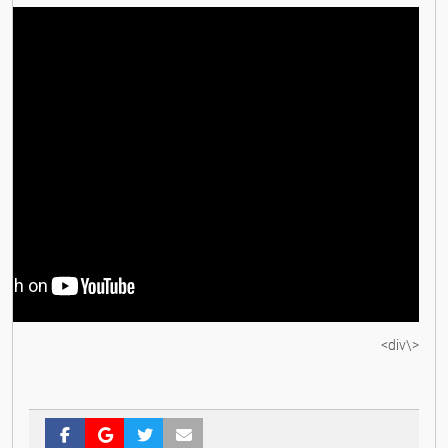
<\div>