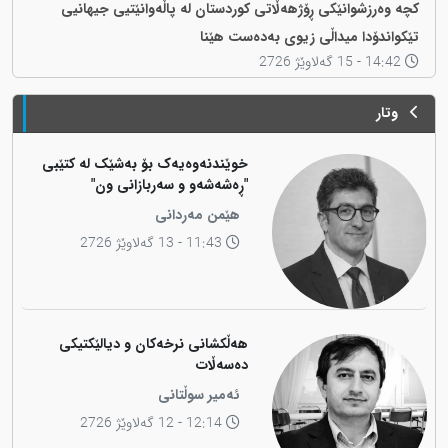
کچە وەرزشوانێکی ڕۆژهەڵاتی کوردستان لە پاڵەوانێتیی جیهانیی
تێکواندۆدا میداڵی زیوی بەدەست هێنا
14:42 - 15 گەلاوێژ 2726
وتار
خوێندنەوەیەک بۆ بەشێک لە کتێبی
"ڕەشەشەو و سەربازانی ون"
هێمن مەردانی
11:43 - 13 گەلاوێژ 2726
هەڵکشانی نرخەکان و دیالێکتیکی
دەسەڵات
ئەمیر سوڵتانی
12:14 - 12 گەلاوێژ 2726