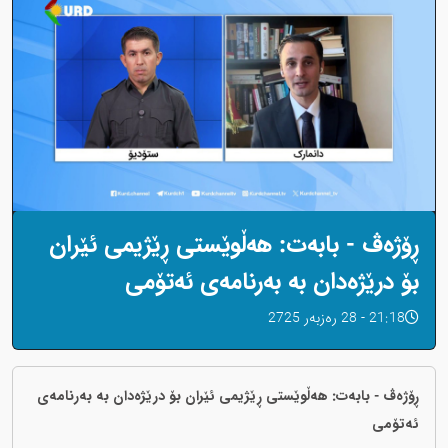
ڕۆژەڤ - بابەت: هەڵوێستی ڕێژیمی ئێران
بۆ درێژەدان بە بەرنامەی ئەتۆمی
21:18 - 28 رەزبەر 2725
ڕۆژەڤ - بابەت: هەڵوێستی ڕێژیمی ئێران بۆ درێژەدان بە بەرنامەی
ئەتۆمی