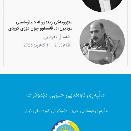
مێژوویەکی زیندوو لە دیپلۆماسیی
مۆدێرن؛ د. قاسملوو چۆن دۆزی کوردی
لە شاخەوە گواستەوە بۆ ناوەندە
شەماڵ تەرغیبی
بڕیاردەرەکانی جیهان؟
21:59 - 11 گەلاوێژ 2726
ماڵپەڕی ناوەندیی حیزبی دێموکرات
ماڵپەڕی ناوەندیی حیزبی دێموکراتی کوردستانی ئێران