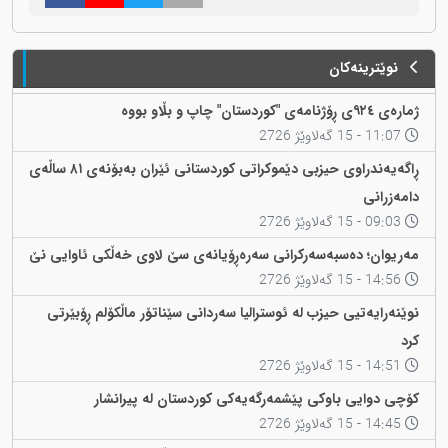
نوێترینەکان
ژمارەی ٩٢٤ی ڕۆژنامەی "کوردستان" چاپ و بڵاو بووە
11:07 - 15 گەلاوێژ 2726
ڕاگەیەندراوی حیزبی دێموکراتی کوردستانی ئێران بەبۆنەی ٨١ ساڵەی
دامەزرانی
09:03 - 15 گەلاوێژ 2726
مەریوان؛ دەسبەسەرکرانی سەرەڕۆیانەی سێ لاوی خەڵکی ئاوایی نێ
14:56 - 15 گەلاوێژ 2726
نوێنەرایەتیی حیزب لە ئوسترالیا سەردانی سێناتۆر ماڵکۆلم ڕۆبێرتی
کرد
14:51 - 15 گەلاوێژ 2726
کۆچی دوایی باوکی پێشمەرگەیەکی کوردستان لە پیرانشار
14:45 - 15 گەلاوێژ 2726