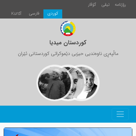
رۆژنامە
تیڤی
گۆڤار
كوردی
فارسی
Kurdî
کوردستان میدیا
ماڵپەڕی ناوەندیی حیزبی دێموکراتی کوردستانی ئێران