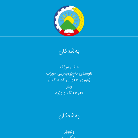
بەشەکان
مافی مرۆڤ
ناوەندی بەڕێوەبەریی حیزب
ژووری هەواڵی کورد کاناڵ
وتار
فەرهەنگ و وێژە
بەشەکان
وتووێژ