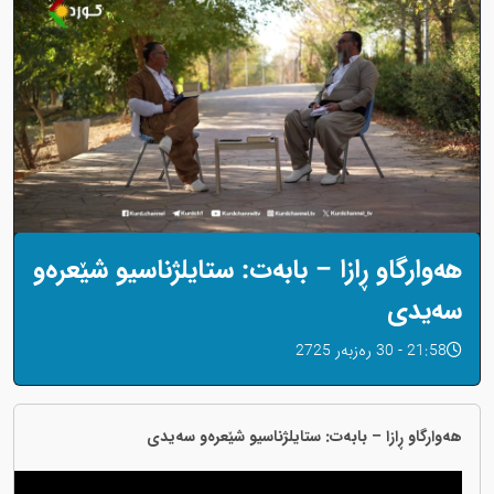
هەوارگاو ڕازا – بابەت: ستایلژناسیو شێعرەو
سەیدی
21:58 - 30 رەزبەر 2725
هەوارگاو ڕازا – بابەت: ستایلژناسیو شێعرەو سەیدی