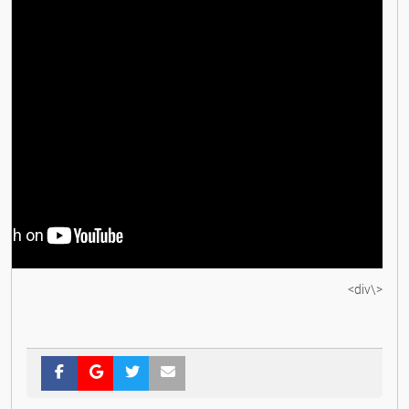
<\div>