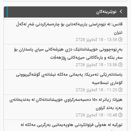
نوێترینەکان
ڤانس: لە نێوەڕاستی یارییەکەداین بۆ چارەسەرکردنی شەڕ لەگەڵ
ئێران
13:59 - 18 گەلاوێژ 2726
بەڕێوەچوونی خۆپیشاندانێک دژی هێرشەکانی سپای پاسداران بۆ
سەر بنکە و بارەگاکانی حیزبەکانی ڕۆژهەڵات
13:56 - 18 گەلاوێژ 2726
یاسادانەرێکی ئەمریکا: پەیمانی مەککە نیشانەی گۆشەگیربوونی
کۆماری ئیسلامییە
11:25 - 18 گەلاوێژ 2726
هێرانا: زیاتر لە ١٥٠ دەسبەسەرکراوی خۆپیشاندانەکان لە بەندیخانەی
یەزد بەند کراون
10:48 - 18 گەلاوێژ 2726
تورکیە لە هەوڵی فراوانکردنی هاوپەیمانیی بەرگریی مەککە لە