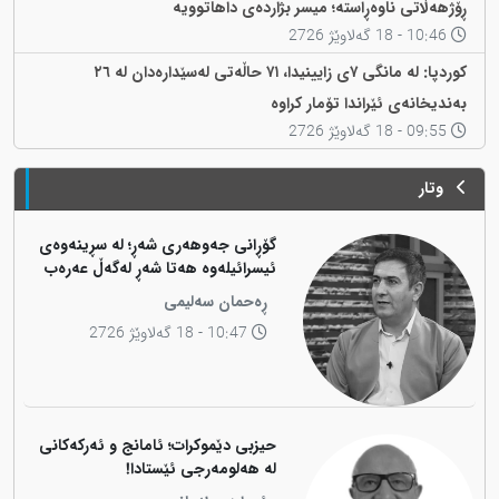
ڕۆژهەڵاتی ناوەڕاستە؛ میسر بژاردەی داهاتوویە
10:46 - 18 گەلاوێژ 2726
کوردپا: لە مانگی ٧ی زایینیدا، ٧١ حاڵەتی لەسێدارەدان لە ٢٦
بەندیخانەی ئێراندا تۆمار کراوە
09:55 - 18 گەلاوێژ 2726
وتار
گۆڕانی جەوهەری شەڕ؛ لە سڕینەوەی
ئیسرائیلەوە هەتا شەڕ لەگەڵ عەرەب
ڕەحمان سەلیمی
10:47 - 18 گەلاوێژ 2726
حیزبی دێموکرات؛ ئامانج و ئەرکەکانی
لە هەلومەرجی ئێستادا!