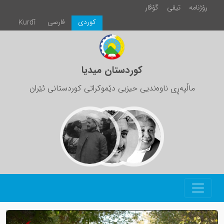
رۆژنامە
تیڤی
گۆڤار
كوردی
فارسی
Kurdî
کوردستان میدیا
ماڵپەڕی ناوەندیی حیزبی دێموکراتی کوردستانی ئێران