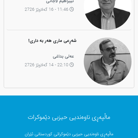
ئیبراهیم لاجانی
11:46 - 16 گەلاوێژ 2726
شەڕعی ماری هەر بە داری!
عەلی بداغی
22:10 - 14 گەلاوێژ 2726
ماڵپەڕی ناوەندیی حیزبی دێموکرات
ماڵپەڕی ناوەندیی حیزبی دێموکراتی کوردستانی ئێران