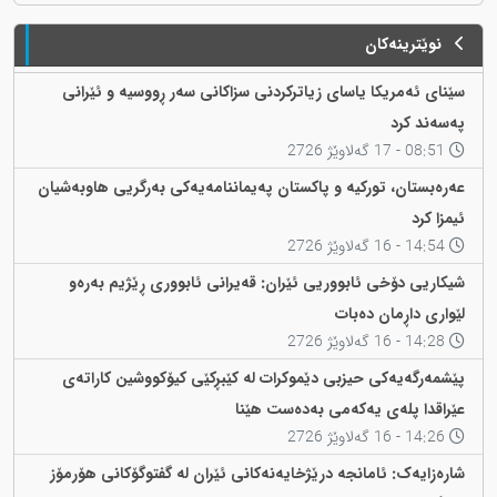
نوێترینەکان
سێنای ئەمریکا یاسای زیاترکردنی سزاکانی سەر ڕووسیە و ئێرانی
پەسەند کرد
08:51 - 17 گەلاوێژ 2726
عەرەبستان، تورکیە و پاکستان پەیماننامەیەکی بەرگریی هاوبەشیان
ئیمزا کرد
14:54 - 16 گەلاوێژ 2726
شیکاریی دۆخی ئابووریی ئێران: قەیرانی ئابووری ڕێژیم بەرەو
لێواری داڕمان دەبات
14:28 - 16 گەلاوێژ 2726
پێشمەرگەیەکی حیزبی دێموکرات لە کێبڕکێی کیۆکووشین کاراتەی
عێراقدا پلەی یەکەمی بەدەست هێنا
14:26 - 16 گەلاوێژ 2726
شارەزایەک: ئامانجە درێژخایەنەکانی ئێران لە گفتوگۆکانی هۆرمۆز