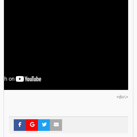
<\div>