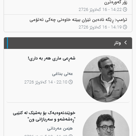
زۆر گەورەترن
14:22 - 16 گەلاوێژ 2726
ترامپ: ڕێگە نادەین ئێران ببێتە خاوەنی چەکی ئەتۆمی
14:19 - 16 گەلاوێژ 2726
وتار
شەڕعی ماری هەر بە داری!
عەلی بداغی
22:10 - 14 گەلاوێژ 2726
خوێندنەوەیەک بۆ بەشێک لە کتێبی
"ڕەشەشەو و سەربازانی ون"
هێمن مەردانی