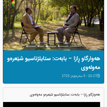
هەوارگاو ڕازا – بابەت: ستایلژناسیو شێعرەو
مەولەوی
20:27 - 5 سەرماوەز 2725
هەوارگاو ڕازا – بابەت: ستایلژناسیو شێعرەو مەولەوی