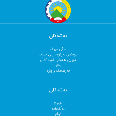
بەشەکان
مافی مرۆڤ
ناوەندی بەڕێوەبەریی حیزب
ژووری هەواڵی کورد کاناڵ
وتار
فەرهەنگ و وێژە
بەشەکان
وتووێژ
بەڵگەنامە
گۆڤار