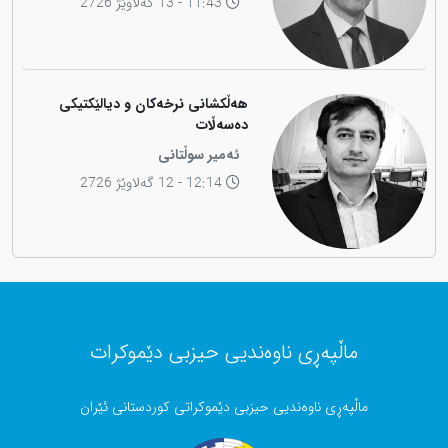
11:43 - 13 گەلاوێژ 2726
هەڵکشانی نرخەکان و دیالێکتیکی
دەسەڵات
ئەمیر سوڵتانی
12:14 - 12 گەلاوێژ 2726
ماڵپەڕی ناوەندیی حیزبی دێموکرات
ماڵپەڕی ناوەندیی حیزبی دێموکراتی کوردستانی ئێران