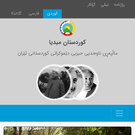
رۆژنامە
تیڤی
گۆڤار
كوردی
فارسی
Kurdî
کوردستان میدیا
ماڵپەڕی ناوەندیی حیزبی دێموکراتی کوردستانی ئێران